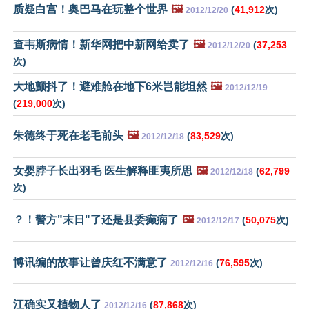
质疑白宫！奥巴马在玩整个世界
🖼️
(
41,912
次)
2012/12/20
查韦斯病情！新华网把中新网给卖了
🖼️
(
37,253
2012/12/20
次)
大地颤抖了！避难舱在地下6米岂能坦然
🖼️
2012/12/19
(
219,000
次)
朱德终于死在老毛前头
🖼️
(
83,529
次)
2012/12/18
女婴脖子长出羽毛 医生解释匪夷所思
🖼️
(
62,799
2012/12/18
次)
？！警方"末日"了还是县委癫痫了
🖼️
(
50,075
次)
2012/12/17
博讯编的故事让曾庆红不满意了
(
76,595
次)
2012/12/16
江确实又植物人了
(
87,868
次)
2012/12/16