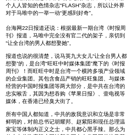
个人人皆知的色情杂志“FLASH”杂志，所以让外界
对于马唯中的一举一动“更感到好奇”。
台海网22日报道还说：根据最新一期台湾《时报周
刊》报道，马唯中完全没有官二代的架子，亲切到
“让全台湾的男人都想娶她”。
报道也说的很清楚，说马英九大女儿“让全台男人都
想娶”的，是台湾“旺旺中时媒体集团”麾下的《时报
周刊》！而旺旺中时是台湾一个横跨多项产业领域
的企业集团。其包含食品产销的旺旺集团、与媒体
经营的中国时报集团等两大部分，是中共在台湾的
忠实喉舌，其因为想吞购《苹果日报》、壹电视等
媒体，在香港已经臭大街了。 
所有中国人都知道，中共的敌我意识和立场是非常
鲜明的，对前总书记胡耀邦、赵紫阳和现任总理温
家宝等体制内正义之士，中共都心黑手辣。那么为