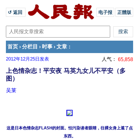
↺ 返回 
电子报
正體版
首页
分栏目
时事
文章
›
›
›
：
2012年12月25日
发表
人气：
65,858
上色情杂志！平安夜 马英九女儿不平安（多
图）
吴莱
这是日本色情杂志FLASH的封面。怕污染读者眼睛，往裸女身上遮了点
东西。