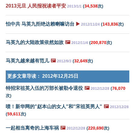
2013元旦 人民报祝读者平安
(
34,538
次)
2013/1/1
怕中共 马英九拒绝达赖喇嘛访台
▶️
(
143,836
次)
2012/11/24
马英九的大陆政策依然如故
🖼️
(
200,870
次)
2012/11/4
马英九越来越有范儿
🖼️
(
32,649
次)
2012/9/3
更多文章导读：
2012年12月25日
特招宋祖英入伍的万部长被勒令退役
🖼️
(
76,070
2012/12/28
次)
啧！新华网的"赵本山的女人"和"宋祖英男人"
🖼️
2012/12/28
(
59,611
次)
一起相当离奇的上海车祸
🖼️
(
220,690
次)
2012/12/28