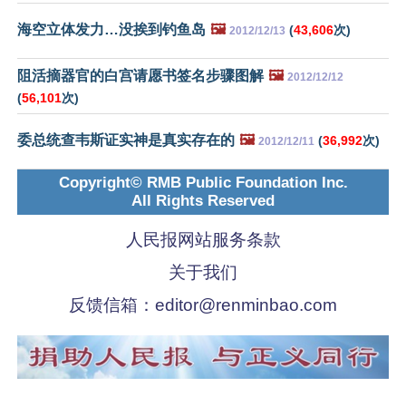
海空立体发力…没挨到钓鱼岛
🖼️
(
43,606
次)
2012/12/13
阻活摘器官的白宫请愿书签名步骤图解
🖼️
2012/12/12
(
56,101
次)
委总统查韦斯证实神是真实存在的
🖼️
(
36,992
次)
2012/12/11
Copyright© RMB Public Foundation Inc.
All Rights Reserved
人民报网站服务条款
关于我们
反馈信箱：
editor@renminbao.com