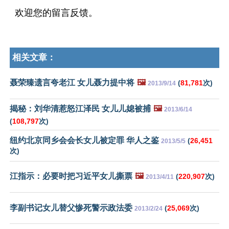
欢迎您的留言反馈。
相关文章：
聂荣臻遗言夸老江 女儿聂力提中将
🖼️
(
81,781
次)
2013/9/14
揭秘：刘华清惹怒江泽民 女儿儿媳被捕
🖼️
2013/6/14
(
108,797
次)
纽约北京同乡会会长女儿被定罪 华人之鉴
(
26,451
2013/5/5
次)
江指示：必要时把习近平女儿撕票
🖼️
(
220,907
次)
2013/4/11
李副书记女儿替父惨死警示政法委
(
25,069
次)
2013/2/24