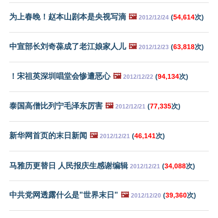
为上春晚！赵本山剧本是央视写滴
🖼️
(
54,614
次)
2012/12/24
中宣部长刘奇葆成了老江娘家人儿
🖼️
(
63,818
次)
2012/12/23
！宋祖英深圳唱堂会惨遭恶心
🖼️
(
94,134
次)
2012/12/22
泰国高僧比列宁毛泽东厉害
🖼️
(
77,335
次)
2012/12/21
新华网首页的末日新闻
🖼️
(
46,141
次)
2012/12/21
马雅历更替日 人民报庆生感谢编辑
(
34,088
次)
2012/12/21
中共党网透露什么是"世界末日"
🖼️
(
39,360
次)
2012/12/20