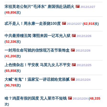
宋祖英老公制片"毛泽东" 唐国强赴汤蹈火
🖼️
2012/12/27
(
49,856
次)
忒不是人！周永康一走茶烧100度
🖼️
(
62,918
次)
2012/12/27
中共最滑稽丑闻 薄熙来因一记耳光入狱
🖼️
2012/12/26
(
52,336
次)
一封用生命写就的信惊现万圣节装饰盒
🖼️
2012/12/26
(
41,200
次)
上色情杂志！平安夜 马英九女儿不平安
🖼️
2012/12/25
(
65,858
次)
大喊"有鬼"！温家宝一讲话就给党添腻
🖼️
2012/12/24
(
90,769
次)
啥？鸡蛋有假的国度 无人菜市不短钱
🖼️
(
48,335
2012/12/24
次)