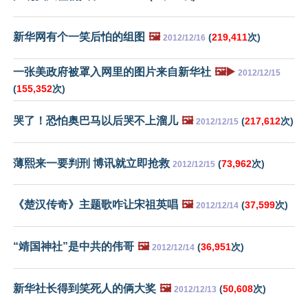
新华网有个一笑后怕的组图
🖼️
(
219,411
次)
2012/12/16
一张美政府被罩入网里的图片来自新华社
🖼️▶️
2012/12/15
(
155,352
次)
哭了！恐怕奥巴马以后哭不上溜儿
🖼️
(
217,612
次)
2012/12/15
薄熙来一要判刑 博讯就立即抢救
(
73,962
次)
2012/12/15
《楚汉传奇》主题歌咋让宋祖英唱
🖼️
(
37,599
次)
2012/12/14
“靖国神社”是中共的伟哥
🖼️
(
36,951
次)
2012/12/14
新华社长得到笑死人的俩大奖
🖼️
(
50,608
次)
2012/12/13