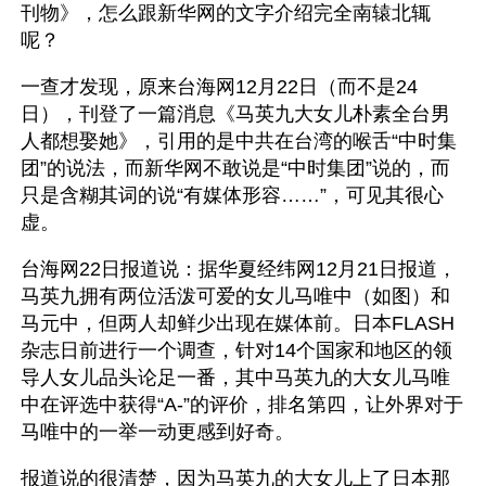
刊物》，怎么跟新华网的文字介绍完全南辕北辄
呢？
一查才发现，原来台海网12月22日（而不是24
日），刊登了一篇消息《马英九大女儿朴素全台男
人都想娶她》，引用的是中共在台湾的喉舌“中时集
团”的说法，而新华网不敢说是“中时集团”说的，而
只是含糊其词的说“有媒体形容……”，可见其很心
虚。
台海网22日报道说：据华夏经纬网12月21日报道，
马英九拥有两位活泼可爱的女儿马唯中（如图）和
马元中，但两人却鲜少出现在媒体前。日本FLASH
杂志日前进行一个调查，针对14个国家和地区的领
导人女儿品头论足一番，其中马英九的大女儿马唯
中在评选中获得“A-”的评价，排名第四，让外界对于
马唯中的一举一动更感到好奇。
报道说的很清楚，因为马英九的大女儿上了日本那