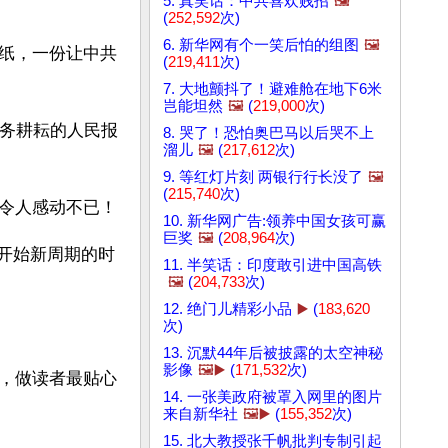
5. 真笑话：中共喜欢贱招
🖼️
(
252,592
次)
6. 新华网有个一笑后怕的组图
🖼️
纸，一份让中共
(
219,411
次)
7. 大地颤抖了！避难舱在地下6米
岂能坦然
🖼️
(
219,000
次)
义务耕耘的人民报
8. 哭了！恐怕奥巴马以后哭不上
溜儿
🖼️
(
217,612
次)
9. 等红灯片刻 两银行行长没了
🖼️
(
215,740
次)
令人感动不已！
10. 新华网广告:领养中国女孩可赢
巨奖
🖼️
(
208,964
次)
、开始新周期的时
11. 半笑话：印度敢引进中国高铁
🖼️
(
204,733
次)
12. 绝门儿精彩小品
▶️
(
183,620
次)
13. 沉默44年后被披露的太空神秘
影像
🖼️▶️
(
171,532
次)
，做读者最贴心
14. 一张美政府被罩入网里的图片
来自新华社
🖼️▶️
(
155,352
次)
15. 北大教授张千帆批判专制引起