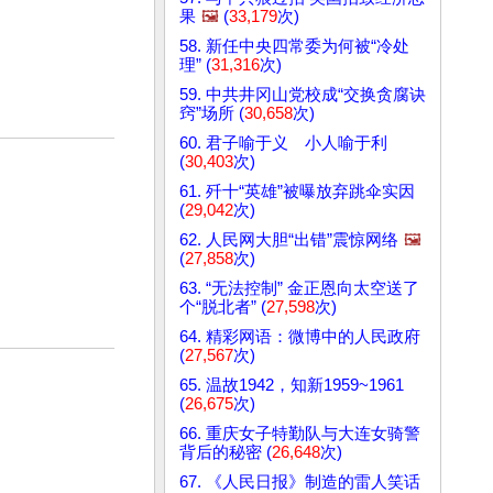
果
🖼️
(
33,179
次)
58. 新任中央四常委为何被“冷处
理” (
31,316
次)
59. 中共井冈山党校成“交换贪腐诀
窍”场所 (
30,658
次)
60. 君子喻于义 小人喻于利
(
30,403
次)
61. 歼十“英雄”被曝放弃跳伞实因
(
29,042
次)
62. 人民网大胆“出错”震惊网络
🖼️
(
27,858
次)
63. “无法控制” 金正恩向太空送了
个“脱北者” (
27,598
次)
64. 精彩网语：微博中的人民政府
(
27,567
次)
65. 温故1942，知新1959~1961
(
26,675
次)
66. 重庆女子特勤队与大连女骑警
背后的秘密 (
26,648
次)
67. 《人民日报》制造的雷人笑话