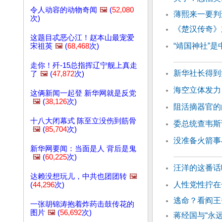
令人动容的动物奇闻
🖼️
(
52,080
薄熙来一要判
次)
《楚汉传奇》
这题目忒恶心江！赵本山最宠爱
“靖国神社”
宋祖英
🖼️
(
68,468
次)
走你！歼-15总指挥辽宁舰上真走
新华社长得到
了
🖼️
(
47,872
次)
海空立体发力
这俩新闻一起登 新华网就是反党
🖼️
(
38,126
次)
阻活摘器官的
十八大闭幕式 陈至立没伤到筋骨
委总统查韦斯
🖼️
(
85,704
次)
没准备火箭事
新华网要闻：当面是人 背后是鬼
🖼️
(
60,225
次)
汪洋的这番话
达赖没想玩儿，中共也团团转
🖼️
人性党性拧在
(
44,296
次)
逃命？看阎
一张胡锦涛抱着炸药击鼓传花的
图片
🖼️
(
56,692
次)
蒋经国与“永