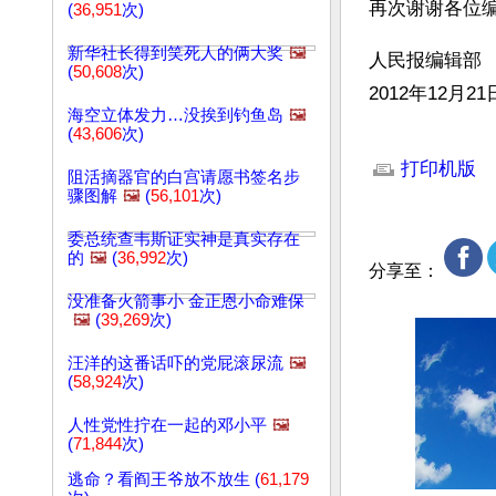
再次谢谢各位
(
36,951
次)
新华社长得到笑死人的俩大奖
🖼️
人民报编辑部
(
50,608
次)
2012年12月
海空立体发力…没挨到钓鱼岛
🖼️
(
43,606
次)
文章网址: http://w
打印机版
阻活摘器官的白宫请愿书签名步
骤图解
🖼️
(
56,101
次)
委总统查韦斯证实神是真实存在
的
🖼️
(
36,992
次)
分享至：
没准备火箭事小 金正恩小命难保
🖼️
(
39,269
次)
汪洋的这番话吓的党屁滚尿流
🖼️
(
58,924
次)
人性党性拧在一起的邓小平
🖼️
(
71,844
次)
逃命？看阎王爷放不放生 (
61,179