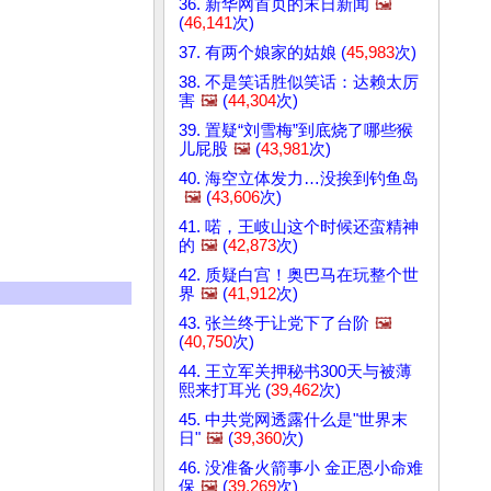
36. 新华网首页的末日新闻
🖼️
(
46,141
次)
37. 有两个娘家的姑娘 (
45,983
次)
38. 不是笑话胜似笑话：达赖太厉
害
🖼️
(
44,304
次)
39. 置疑“刘雪梅”到底烧了哪些猴
儿屁股
🖼️
(
43,981
次)
40. 海空立体发力…没挨到钓鱼岛
🖼️
(
43,606
次)
41. 喏，王岐山这个时候还蛮精神
的
🖼️
(
42,873
次)
42. 质疑白宫！奥巴马在玩整个世
界
🖼️
(
41,912
次)
43. 张兰终于让党下了台阶
🖼️
(
40,750
次)
44. 王立军关押秘书300天与被薄
熙来打耳光 (
39,462
次)
45. 中共党网透露什么是"世界末
日"
🖼️
(
39,360
次)
46. 没准备火箭事小 金正恩小命难
保
🖼️
(
39,269
次)