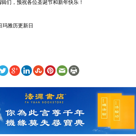
编辑们，预祝各位圣诞节和新年快乐！
21日玛雅历更新日
ww.renminbao.com/rmb/articles/2012/12/21/57662.html