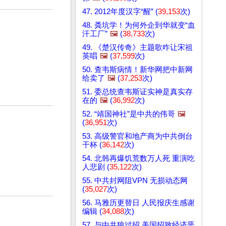
47. 2012年度汉字“醒” (
39,153
次)
48. 粪坑学！为何外企到华就变“血
汗工厂”
🖼️
(
38,733
次)
49. 《楚汉传奇》主题歌咋让宋祖
英唱
🖼️
(
37,599
次)
50. 查韦斯病情！新华网把中新网
给卖了
🖼️
(
37,253
次)
51. 委总统查韦斯证实神是真实存
在的
🖼️
(
36,992
次)
52. “靖国神社”是中共的伟哥
🖼️
(
36,951
次)
53. 高级警官和地产商为中共倒台
干杯 (
36,142
次)
54. 北韩再爆饥荒数万人死 重演吃
人悲剧 (
35,122
次)
55. 中共封网阻VPN 无损动态网
(
35,027
次)
56. 马雅历更替日 人民报庆生感谢
编辑 (
34,088
次)
57. 与中共狼过招 美国招致经济恶