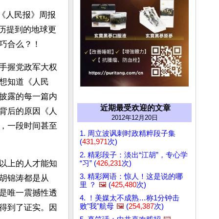
，《人民报》周报
雅历提到的地球更
巧合么？！
手握党政军大权
想知道《人民
披露的每一篇内
近期最受欢迎的文章
背后的原因《人
2012年12月20日
，一段时间甚至
1. 周立波讽刺时政精粹段子集
(
431,971
次)
2. 精彩段子：淡出“江胡”，专心学
以上的人才能知
“习” (
426,231
次)
3. 精彩网语：惊人！这是说的哪
胡锦涛都是从
里 ？
🖼️
(
425,480
次)
是唯一震撼性透
4. ！美媒太不成熟…称1分钟击
败"我"航母
🖼️
(
254,387
次)
得到了证实。因