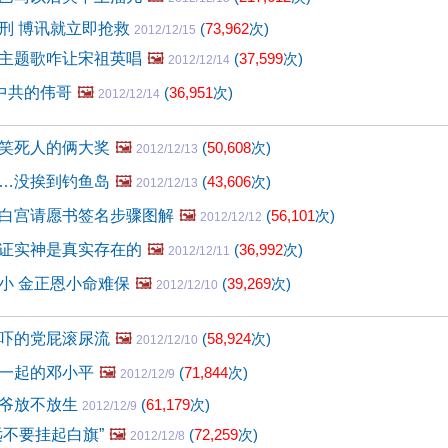
刑 博讯就立即抢救
(
73,962
次)
2012/12/15
主题歌咋让宋祖英唱
🖼️
(
37,599
次)
2012/12/14
是中共的伟哥
🖼️
(
36,951
次)
2012/12/14
笑死人的俩大奖
🖼️
(
50,608
次)
2012/12/13
…没挨到钓鱼岛
🖼️
(
43,606
次)
2012/12/13
白宫请愿书签名步骤图解
🖼️
(
56,101
次)
2012/12/12
证实神是真实存在的
🖼️
(
36,992
次)
2012/12/11
小 金正恩小命难保
🖼️
(
39,269
次)
2012/12/10
吓的党屁滚尿流
🖼️
(
58,924
次)
2012/12/10
一起的邓小平
🖼️
(
71,844
次)
2012/12/9
王爷放不放生
(
61,179
次)
2012/12/9
远不要挂起白旗”
🖼️
(
72,259
次)
2012/12/8