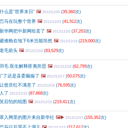
什么是"世界末日"
🖼️
(
39,360
次)
2012/12/20
巴马在玩整个世界
🖼️
(
41,912
次)
2012/12/20
新华网把中新网给卖了
🖼️
(
37,253
次)
2012/12/20
避难舱在地下6米岂能坦然
🖼️
(
219,000
次)
2012/12/19
老毛前头
🖼️
(
83,529
次)
2012/12/18
羽毛 医生解释匪夷所思
🖼️
(
62,799
次)
2012/12/18
日"了还是县委癫痫了
🖼️
(
50,075
次)
2012/12/17
让曾庆红不满意了
(
76,595
次)
2012/12/16
物人了
(
87,868
次)
2012/12/16
笑后怕的组图
🖼️
(
219,411
次)
2012/12/16
罩入网里的图片来自新华社
🖼️▶️
(
155,352
次)
2012/12/15
巴马以后哭不上溜儿
🖼️
(
217,612
次)
2012/12/15