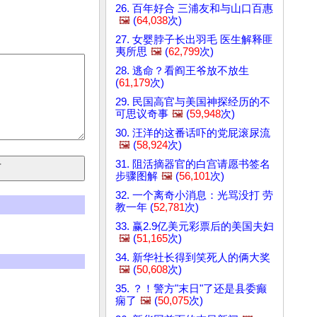
26. 百年好合 三浦友和与山口百惠
🖼️
(
64,038
次)
27. 女婴脖子长出羽毛 医生解释匪
夷所思
🖼️
(
62,799
次)
28. 逃命？看阎王爷放不放生
(
61,179
次)
29. 民国高官与美国神探经历的不
可思议奇事
🖼️
(
59,948
次)
30. 汪洋的这番话吓的党屁滚尿流
🖼️
(
58,924
次)
31. 阻活摘器官的白宫请愿书签名
步骤图解
🖼️
(
56,101
次)
32. 一个离奇小消息：光骂没打 劳
教一年 (
52,781
次)
33. 赢2.9亿美元彩票后的美国夫妇
🖼️
(
51,165
次)
34. 新华社长得到笑死人的俩大奖
🖼️
(
50,608
次)
35. ？！警方"末日"了还是县委癫
痫了
🖼️
(
50,075
次)