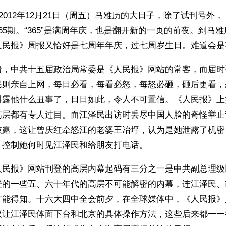
到2012年12月21日（周五）马雅历的大日子，除了试刊号外
65期。“365”是满周年庆，也是翻开新的一页的前夜。到马
人民报》周报又恰好是七周年年庆，过七周岁生日。难道会是
馈，中共十五届政治局常委是《人民报》网站的常客，而届时
民则亲自上网，每日必看，每看必怒，每怒必砸，砸后更看，
抖露他什么丑事了，日日如此，令人不可置信。《人民报》上
高层都有专人过目。而江泽民出访时丢尽中国人脸的奇怪举止
披露，这让曾庆红牵怒江的老婆王冶坪，认为是她泄露了机密
，控制她何时见江泽民和给朋友打电话。
人民报》网站刊登的高层内幕起码有三分之一是中共副总理级
登的一些五、六十年代的高层不可能解密的内幕，连江泽民、
才能得知。十六大四中全会前夕，在全球媒体中，《人民报》
议让江泽民体面下台和北京的具体操作方法，这些后来都一一