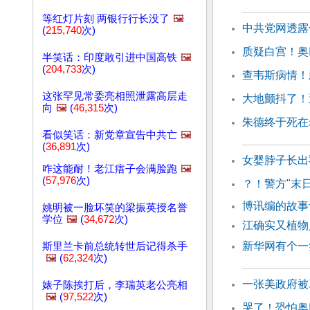
等红灯片刻 两银行行长没了
🖼️
中共党网透露
(
215,740
次)
质疑白宫！奥
半笑话：印度敢引进中国高铁
🖼️
(
204,733
次)
查韦斯病情！
这张罕见常委亮相照泄露高层走
大地颤抖了！
向
🖼️
(
46,315
次)
朱德终于死在
看似笑话：新党章宣告中共亡
🖼️
(
36,891
次)
女婴脖子长出
咋这能耐！老江痦子会满脸跑
🖼️
(
57,976
次)
？！警方"末
博讯编的故事
姚明被一脸坏笑的梁振英授名誉
学位
🖼️
(
34,672
次)
江确实又植
新华网有个一
斯里兰卡前总统转世后记得杀手
🖼️
(
62,324
次)
一张美政府被
婊子陈挨打后，李瑞英老公亮相
🖼️
(
97,522
次)
哭了！恐怕奥