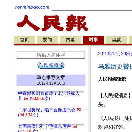
首页
要闻
内幕
时事
幽默
2012年12月20日
马雅历更替
重点推荐文章
人民报编辑部
2012年12月20日
中宣部长刘奇葆成了老江娘家人
【人民报消息】
儿
🖼️
(
63,818
次)
头。
！宋祖英深圳唱堂会惨遭恶心
🖼️
(
94,134
次)
《人民报》周报
泰国高僧比列宁毛泽东厉害
🖼️
欢迎和好评。
(
77,335
次)