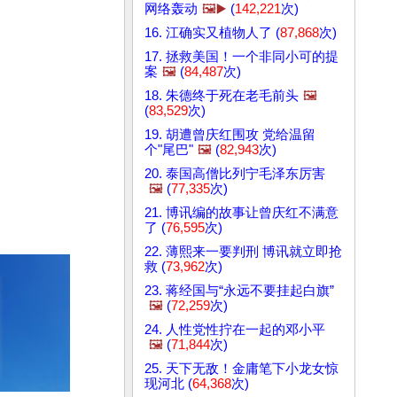
网络轰动
🖼️▶️
(
142,221
次)
16. 江确实又植物人了 (
87,868
次)
17. 拯救美国！一个非同小可的提
案
🖼️
(
84,487
次)
18. 朱德终于死在老毛前头
🖼️
(
83,529
次)
19. 胡遭曾庆红围攻 党给温留
个"尾巴"
🖼️
(
82,943
次)
20. 泰国高僧比列宁毛泽东厉害
🖼️
(
77,335
次)
21. 博讯编的故事让曾庆红不满意
了 (
76,595
次)
22. 薄熙来一要判刑 博讯就立即抢
救 (
73,962
次)
23. 蒋经国与“永远不要挂起白旗”
🖼️
(
72,259
次)
24. 人性党性拧在一起的邓小平
🖼️
(
71,844
次)
25. 天下无敌！金庸笔下小龙女惊
现河北 (
64,368
次)