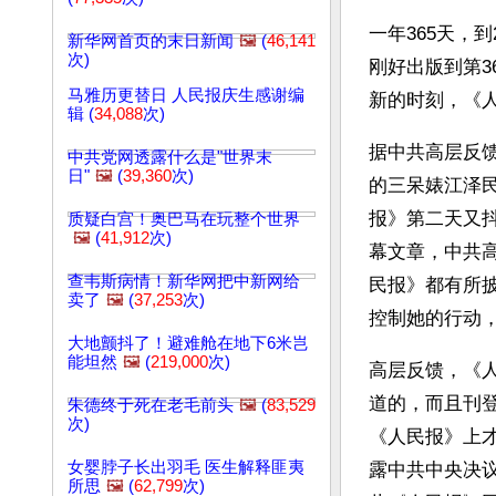
一年365天，
新华网首页的末日新闻
🖼️
(
46,141
次)
刚好出版到第3
马雅历更替日 人民报庆生感谢编
新的时刻，《
辑 (
34,088
次)
据中共高层反
中共党网透露什么是"世界末
日"
🖼️
(
39,360
次)
的三呆婊江泽
报》第二天又
质疑白宫！奥巴马在玩整个世界
🖼️
(
41,912
次)
幕文章，中共
查韦斯病情！新华网把中新网给
民报》都有所
卖了
🖼️
(
37,253
次)
控制她的行动
大地颤抖了！避难舱在地下6米岂
能坦然
🖼️
(
219,000
次)
高层反馈，《
道的，而且刊
朱德终于死在老毛前头
🖼️
(
83,529
次)
《人民报》上
女婴脖子长出羽毛 医生解释匪夷
露中共中央决
所思
🖼️
(
62,799
次)