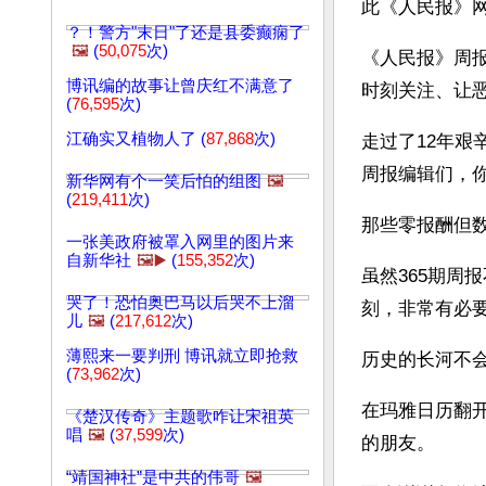
此《人民报》
？！警方"末日"了还是县委癫痫了
🖼️
(
50,075
次)
《人民报》周
博讯编的故事让曾庆红不满意了
时刻关注、让
(
76,595
次)
江确实又植物人了 (
87,868
次)
走过了12年
周报编辑们，
新华网有个一笑后怕的组图
🖼️
(
219,411
次)
那些零报酬但
一张美政府被罩入网里的图片来
自新华社
🖼️▶️
(
155,352
次)
虽然365期周
哭了！恐怕奥巴马以后哭不上溜
刻，非常有必
儿
🖼️
(
217,612
次)
薄熙来一要判刑 博讯就立即抢救
历史的长河不
(
73,962
次)
在玛雅日历翻
《楚汉传奇》主题歌咋让宋祖英
唱
🖼️
(
37,599
次)
的朋友。
“靖国神社”是中共的伟哥
🖼️