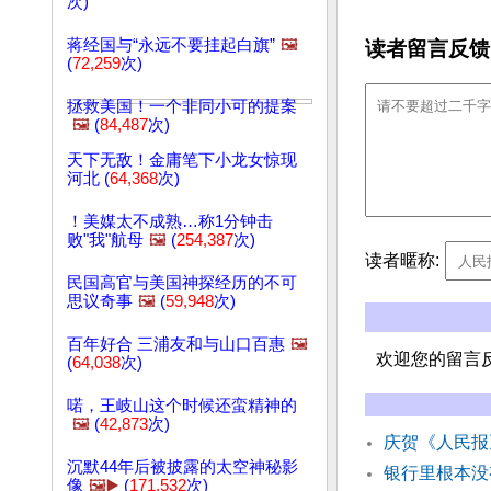
次)
蒋经国与“永远不要挂起白旗”
🖼️
读者留言反馈
(
72,259
次)
拯救美国！一个非同小可的提案
🖼️
(
84,487
次)
天下无敌！金庸笔下小龙女惊现
河北 (
64,368
次)
！美媒太不成熟…称1分钟击
败"我"航母
🖼️
(
254,387
次)
读者暱称:
民国高官与美国神探经历的不可
思议奇事
🖼️
(
59,948
次)
百年好合 三浦友和与山口百惠
🖼️
欢迎您的留言
(
64,038
次)
喏，王岐山这个时候还蛮精神的
🖼️
(
42,873
次)
庆贺《人民报
沉默44年后被披露的太空神秘影
银行里根本
像
🖼️▶️
(
171,532
次)