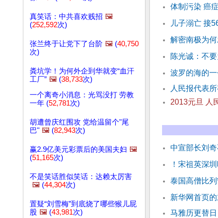
体制污染 癌
真笑话：中共喜欢贱招
🖼️
儿子溺亡 接
(
252,592
次)
解密南极为何
张兰终于让党下了台阶
🖼️
(
40,750
次)
陈光诚：不要
粪坑学！为何外企到华就变“血汗
波罗的海的一
工厂”
🖼️
(
38,733
次)
人民报代表所
一个离奇小消息：光骂没打 劳教
2013元旦 
一年 (
52,781
次)
胡遭曾庆红围攻 党给温留个"尾
巴"
🖼️
(
82,943
次)
中宣部长刘奇
赢2.9亿美元彩票后的美国夫妇
🖼️
(
51,165
次)
！宋祖英深圳
不是笑话胜似笑话：达赖太厉害
泰国高僧比列
🖼️
(
44,304
次)
新华网首页的
置疑“刘雪梅”到底烧了哪些猴儿屁
股
🖼️
(
43,981
次)
马雅历更替日