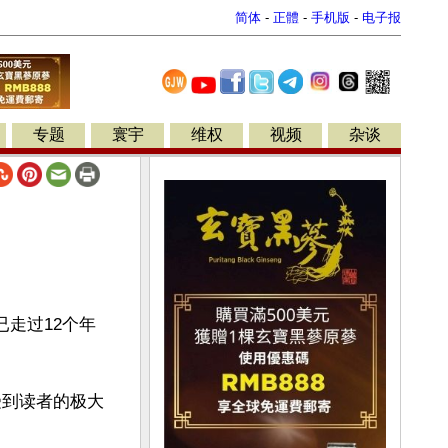
简体
-
正體
-
手机版
-
电子报
专题
寰宇
维权
视频
杂谈
已走过12个年
受到读者的极大