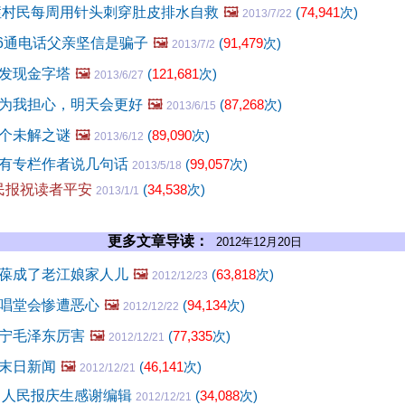
症村民每周用针头刺穿肚皮排水自救
🖼️
(
74,941
次)
2013/7/22
56通电话父亲坚信是骗子
🖼️
(
91,479
次)
2013/7/2
发现金字塔
🖼️
(
121,681
次)
2013/6/27
为我担心，明天会更好
🖼️
(
87,268
次)
2013/6/15
个未解之谜
🖼️
(
89,090
次)
2013/6/12
有专栏作者说几句话
(
99,057
次)
2013/5/18
人民报祝读者平安
(
34,538
次)
2013/1/1
更多文章导读：
2012年12月20日
葆成了老江娘家人儿
🖼️
(
63,818
次)
2012/12/23
唱堂会惨遭恶心
🖼️
(
94,134
次)
2012/12/22
宁毛泽东厉害
🖼️
(
77,335
次)
2012/12/21
末日新闻
🖼️
(
46,141
次)
2012/12/21
 人民报庆生感谢编辑
(
34,088
次)
2012/12/21