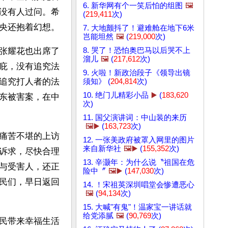
6. 新华网有个一笑后怕的组图
🖼️
没有人过问。希
(
219,411
次)
央还抱着幻想。
7. 大地颤抖了！避难舱在地下6米
岂能坦然
🖼️
(
219,000
次)
8. 哭了！恐怕奥巴马以后哭不上
张耀花也出席了
溜儿
🖼️
(
217,612
次)
庇，没有追究法
9. 火啦！新政治段子《领导出镜
追究打人者的法
须知》 (
204,814
次)
10. 绝门儿精彩小品
▶️
(
183,620
东被害案，在中
次)
11. 国父演讲词：中山装的来历
🖼️▶️
(
163,723
次)
痛苦不堪的上访
12. 一张美政府被罩入网里的图片
来自新华社
🖼️▶️
(
155,352
次)
诉求，尽快合理
13. 辛灏年：为什么说〝祖国在危
与受害人，还正
险中〞
🖼️▶️
(
147,030
次)
民们，早日返回
14. ！宋祖英深圳唱堂会惨遭恶心
🖼️
(
94,134
次)
15. 大喊"有鬼"！温家宝一讲话就
给党添腻
🖼️
(
90,769
次)
民带来幸福生活