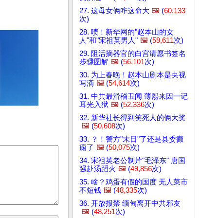
27. 这母女俩咋这命大
🖼️
(
60,133
次)
28. 啧！新华网的"赵本山的女
人"和"宋祖英男人"
🖼️
(
59,611
次)
29. 阻活摘器官的白宫请愿书签名
步骤图解
🖼️
(
56,101
次)
30. 为上春晚！赵本山剧本是央视
写滴
🖼️
(
54,614
次)
31. 中共最滑稽丑闻 薄熙来因一记
耳光入狱
🖼️
(
52,336
次)
32. 新华社长得到笑死人的俩大奖
🖼️
(
50,608
次)
33. ？！警方"末日"了还是县委癫
痫了
🖼️
(
50,075
次)
34. 宋祖英老公制片"毛泽东" 唐国
强赴汤蹈火
🖼️
(
49,856
次)
35. 啥？鸡蛋有假的国度 无人菜市
不短钱
🖼️
(
48,335
次)
36. 开放报禁 缅甸离开中共邪友
🖼️
(
48,251
次)