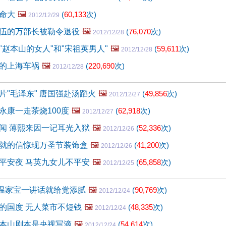
命大
🖼️
(
60,133
次)
2012/12/29
伍的万部长被勒令退役
🖼️
(
76,070
次)
2012/12/28
"赵本山的女人"和"宋祖英男人"
🖼️
(
59,611
次)
2012/12/28
的上海车祸
🖼️
(
220,690
次)
2012/12/28
片"毛泽东" 唐国强赴汤蹈火
🖼️
(
49,856
次)
2012/12/27
永康一走茶烧100度
🖼️
(
62,918
次)
2012/12/27
闻 薄熙来因一记耳光入狱
🖼️
(
52,336
次)
2012/12/26
就的信惊现万圣节装饰盒
🖼️
(
41,200
次)
2012/12/26
平安夜 马英九女儿不平安
🖼️
(
65,858
次)
2012/12/25
！温家宝一讲话就给党添腻
🖼️
(
90,769
次)
2012/12/24
的国度 无人菜市不短钱
🖼️
(
48,335
次)
2012/12/24
本山剧本是央视写滴
🖼️
(
54,614
次)
2012/12/24