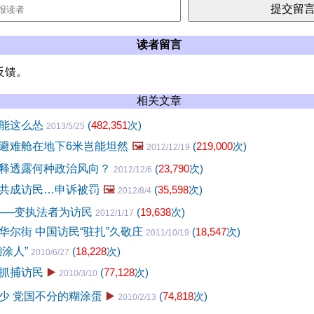
读者留言
反馈。
相关文章
岂能这么怂
(
482,351
次)
2013/5/25
避难舱在地下6米岂能坦然
🖼️
(
219,000
次)
2012/12/19
释透露何种政治风向？
(
23,790
次)
2012/12/6
共成访民…申诉被罚
🖼️
(
35,598
次)
2012/8/4
──变执法者为访民
(
19,638
次)
2012/1/17
华尔街 中国访民“驻扎”久敬庄
(
18,547
次)
2011/10/19
糊涂人”
(
18,228
次)
2010/6/27
抓捕访民
▶️
(
77,128
次)
2010/3/10
少 党国不分的糊涂蛋
▶️
(
74,818
次)
2010/2/13