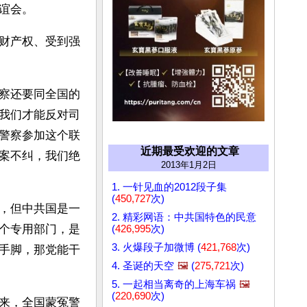
谊会。
财产权、受到强
察还要同全国的
我们才能反对司
警察参加这个联
近期最受欢迎的文章
案不纠，我们绝
2013年1月2日
1. 一针见血的2012段子集
(
450,727
次)
，但中共国是一
2. 精彩网语：中共国特色的民意
个专用部门，是
(
426,995
次)
3. 火爆段子加微博 (
421,768
次)
手脚，那党能干
4. 圣诞的天空
🖼️
(
275,721
次)
5. 一起相当离奇的上海车祸
🖼️
(
220,690
次)
来，全国蒙冤警