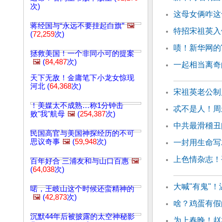
次)
这母女俩咋这
蒋经国与“永远不要挂起白旗”
🖼️
特招宋祖英入
(
72,259
次)
啧！新华网的
拯救美国！一个非同小可的提案
🖼️
(
84,487
次)
一起相当离奇
天下无敌！金庸笔下小龙女惊现
河北 (
64,368
次)
宋祖英老公制
！美媒太不成熟…称1分钟击
忒不是人！周
败"我"航母
🖼️
(
254,387
次)
中共最滑稽丑
民国高官与美国神探经历的不可
思议奇事
🖼️
(
59,948
次)
一封用生命写
上色情杂志！
百年好合 三浦友和与山口百惠
🖼️
(
64,038
次)
大喊"有鬼"
喏，王岐山这个时候还蛮精神的
🖼️
(
42,873
次)
啥？鸡蛋有假
沉默44年后被披露的太空神秘影
为上春晚！赵