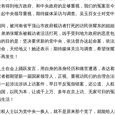
没有得到地方政府、和中央政府的足够重视，我们的冤案至今
引起中央领导重视，期待媒体采访与调查。吴玉芬女士对党中
期间，被河南省平顶山市政府截访者打死的访民张耀东的姐姐
：弟弟张耀东被截访者活活打死，凶手受到地方政府的恶意包
访的目的是：坚决要求新的党中央，依法督办这起命案，依法
偿命，天经地义！她还表示：期待媒体关注与调查，希望张耀
不再发生！
人士在会上踊跃发言，用自身的亲身经历和痛苦遭遇，表达着
权者都期望新一届国家领导人，正视、重视访民们的合理合法
每一起涉法涉诉上访案件，早日平反冤假错案，还公道、人权
治国，以民为本，让成千上万、多年在京上访、无家可归的冤
福生活！
维权人士以为党中央一换人，就不是原来那个党了，就能给人