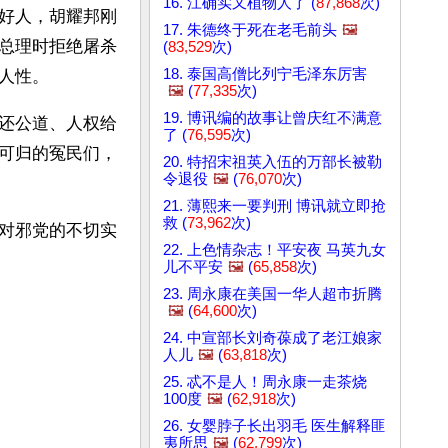
16. 江确实又植物人了 (
87,868
次)
好人，胡耀邦刚
17. 朱德终于死在老毛前头
🖼️
总理时拒绝屠杀
(
83,529
次)
18. 泰国高僧比列宁毛泽东厉害
人性。
🖼️
(
77,335
次)
19. 博讯编的故事让曾庆红不满意
还公道、人权给
了 (
76,595
次)
可归的冤民们，
20. 特招宋祖英入伍的万部长被勒
令退役
🖼️
(
76,070
次)
21. 薄熙来一要判刑 博讯就立即抢
救 (
73,962
次)
对邪党的不切实
22. 上色情杂志！平安夜 马英九女
儿不平安
🖼️
(
65,858
次)
23. 周永康在美国一华人超市折腾
🖼️
(
64,600
次)
24. 中宣部长刘奇葆成了老江娘家
人儿
🖼️
(
63,818
次)
25. 忒不是人！周永康一走茶烧
100度
🖼️
(
62,918
次)
26. 女婴脖子长出羽毛 医生解释匪
夷所思
🖼️
(
62,799
次)