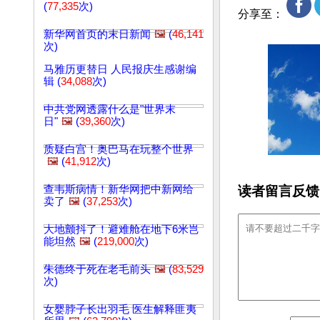
(
77,335
次)
分享至：
新华网首页的末日新闻
🖼️
(
46,141
次)
马雅历更替日 人民报庆生感谢编
辑 (
34,088
次)
中共党网透露什么是"世界末
日"
🖼️
(
39,360
次)
质疑白宫！奥巴马在玩整个世界
🖼️
(
41,912
次)
读者留言反馈
查韦斯病情！新华网把中新网给
卖了
🖼️
(
37,253
次)
大地颤抖了！避难舱在地下6米岂
能坦然
🖼️
(
219,000
次)
朱德终于死在老毛前头
🖼️
(
83,529
次)
女婴脖子长出羽毛 医生解释匪夷