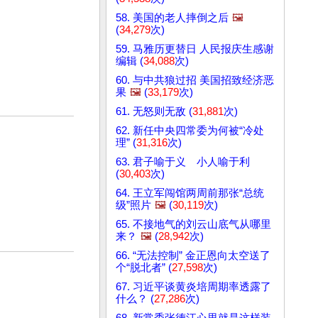
58. 美国的老人摔倒之后
🖼️
(
34,279
次)
59. 马雅历更替日 人民报庆生感谢
编辑 (
34,088
次)
60. 与中共狼过招 美国招致经济恶
果
🖼️
(
33,179
次)
61. 无怒则无敌 (
31,881
次)
62. 新任中央四常委为何被“冷处
理” (
31,316
次)
63. 君子喻于义 小人喻于利
(
30,403
次)
64. 王立军闯馆两周前那张“总统
级”照片
🖼️
(
30,119
次)
65. 不接地气的刘云山底气从哪里
来？
🖼️
(
28,942
次)
66. “无法控制” 金正恩向太空送了
个“脱北者” (
27,598
次)
67. 习近平谈黄炎培周期率透露了
什么？ (
27,286
次)
68. 新常委张德江心里就是这样装