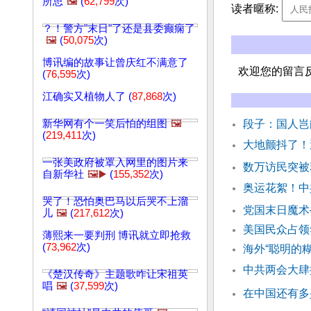
所思
🖼️
(
62,799
次)
读者暱称:
？！警方"末日"了还是县委癫痫了
🖼️
(
50,075
次)
博讯编的故事让曾庆红不满意了
欢迎您的留言
(
76,595
次)
江确实又植物人了 (
87,868
次)
新华网有个一笑后怕的组图
🖼️
段子：国人
(
219,411
次)
大地颤抖了！
一张美政府被罩入网里的图片来
数万访民突被
自新华社
🖼️▶️
(
155,352
次)
奥运花絮！中
哭了！恐怕奥巴马以后哭不上溜
党国末日魔术
儿
🖼️
(
217,612
次)
美国民众占领
薄熙来一要判刑 博讯就立即抢救
(
73,962
次)
海外“聪明的
中共两会大肆
《楚汉传奇》主题歌咋让宋祖英
唱
🖼️
(
37,599
次)
在中国还有多