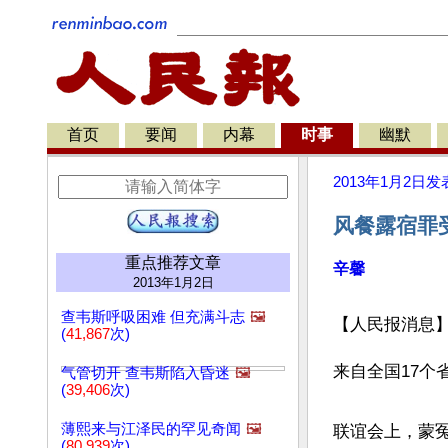
首页
要闻
内幕
时事
幽默
2013年1月2日
发
风餐露宿罪
重点推荐文章
辛馨
2013年1月2日
查韦斯呼吸困难 但充满斗志
🖼️
【人民报消息
(
41,867
次)
来自全国17个
气管切开 查韦斯陷入昏迷
🖼️
(
39,406
次)
薄熙来与江泽民的罕见奇闻
🖼️
联谊会上，蒙
(
80,939
次)