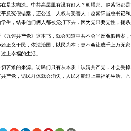
实在是太糊涂。中共高层里有没有好人？胡耀邦、赵紫阳都是
就平反冤假错案，还公道、人权与受害人；赵紫阳当总书记和
的学生，结果他们俩人都被党打下去，因为党只要党性，扼杀
看《九评共产党》这本书，就会知道中共不会平反冤假错案，
会还正义于民，依法治国，以民为本；更不会让成千上万无家
，过上幸福的生活。
一切苦难的来源。访民们只有从本质上认清共产党，才会丢掉
有共产党，访民群体就会消失，人民才能过上幸福的生活。△
）
ww.renminbao.com/rmb/articles/2013/1/2/57718.html