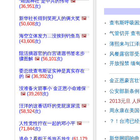
“靖国神社”是中共的伟哥
🖼️
(
36,951
次)
新华社长得到笑死人的俩大奖
🖼️
查韦斯呼吸困
(
50,608
次)
气管切开 查
海空立体发力…没挨到钓鱼岛
🖼️
(
43,606
次)
薄熙来与江泽
阻活摘器官的白宫请愿书签名步
风餐露宿罪受
骤图解
🖼️
(
56,101
次)
开放报禁 缅
委总统查韦斯证实神是真实存在
的
🖼️
(
36,992
次)
金正恩豪言壮
没准备火箭事小 金正恩小命难保
公安部新条例
🖼️
(
39,269
次)
2013元旦 
汪洋的这番话吓的党屁滚尿流
🖼️
周永康在美国
(
58,924
次)
？！台湾已经
人性党性拧在一起的邓小平
🖼️
(
71,844
次)
新华网唱响曲
逃命？看阎王爷放不放生 (
61,179