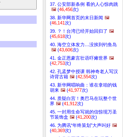
37. 公安部新条例 看的人心惊肉跳
🖼️
(
46,456
次)
38. 新华网首页的末日新闻
🖼️
(
46,141
次)
39. ？！台湾已经开始回归了
🖼️
(
45,618
次)
40. 海空立体发力…没挨到钓鱼岛
🖼️
(
43,606
次)
41. 金正恩豪言壮语吓瘫世界
🖼️
(
42,753
次)
42. 孔孟梦中授课 韩神奇老人写汉
诗背古籍
🖼️
(
42,554
次)
43. 新华网唱响曲：谁在拿咱的钱
胡来
🖼️
(
41,977
次)
44. 质疑白宫！奥巴马在玩整个世
界
🖼️
(
41,912
次)
45. 一封用生命写就的信惊现万圣
节装饰盒
🖼️
(
41,200
次)
46. 为腾讯“年终策划”大声叫好
🖼️
(
40,369
次)