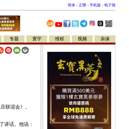
简体
-
正體
-
手机版
-
电子报
专题
寰宇
维权
视频
杂谈
元旦联谊会》。
了讲话。他说：