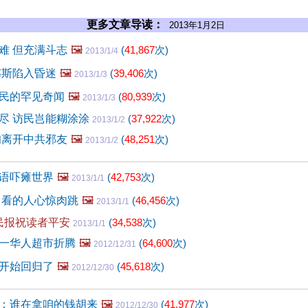
更多文章导读：
2013年1月2日
难 但充满斗志
🖼️
(
41,867
次)
2013/1/4
韦斯陷入昏迷
🖼️
(
39,406
次)
2013/1/3
民的罕见奇闻
🖼️
(
80,939
次)
2013/1/3
尽 访民岂能糊涂涂
(
37,922
次)
2013/1/2
甸离开中共邪友
🖼️
(
48,251
次)
2013/1/2
语吓瘫世界
🖼️
(
42,753
次)
2013/1/1
 看的人心惊肉跳
🖼️
(
46,456
次)
2013/1/1
人民报祝读者平安
(
34,538
次)
2013/1/1
一华人超市折腾
🖼️
(
64,600
次)
2012/12/31
开始回归了
🖼️
(
45,618
次)
2012/12/30
：谁在拿咱的钱胡来
🖼️
(
41,977
次)
2012/12/30