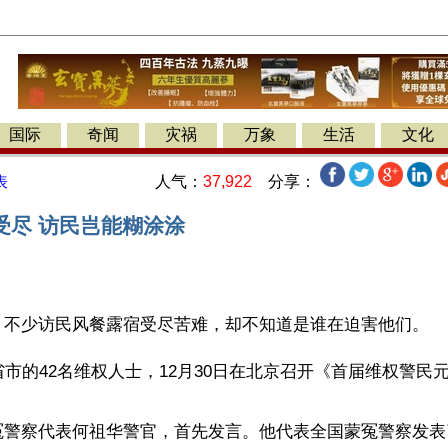
国际
奇闻
灾祸
万象
生活
文化
人气：
37,922
分享：
表
受尽 访民岂能糊涂涂
】不少访民风餐露宿受尽苦难，却不知道是谁在迫害他们。
省市的42名维权人士，12月30日在北京召开《首届维权警民
冤警察代表何祖华警官，首先发言。他代表全国蒙冤警察发表