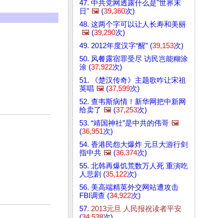
47. 中共党网透露什么是"世界末
日"
🖼️
(
39,360
次)
48. 这两个字可以让人长寿和美丽
🖼️
(
39,290
次)
49. 2012年度汉字“醒” (
39,153
次)
50. 风餐露宿罪受尽 访民岂能糊涂
涂 (
37,922
次)
51. 《楚汉传奇》主题歌咋让宋祖
英唱
🖼️
(
37,599
次)
52. 查韦斯病情！新华网把中新网
给卖了
🖼️
(
37,253
次)
53. “靖国神社”是中共的伟哥
🖼️
(
36,951
次)
54. 香港民怨大爆炸 元旦大游行剑
指中共
🖼️
(
36,374
次)
55. 北韩再爆饥荒数万人死 重演吃
人悲剧 (
35,122
次)
56. 美高端精英外交网站遭攻击
FBI调查 (
34,922
次)
57.
2013元旦 人民报祝读者平安
(
34,538
次)