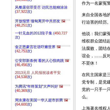
作为一名蒙冤
风餐露宿罪受尽 访民岂能糊涂涂
(
37,922
次)
来自全国各地
开放报禁 缅甸离开中共邪友
🖼️
行迫害的经历
(
48,251
次)
一针见血的2012段子集 (
450,727
他说：我们蒙
次)
维权群众团结
金正恩豪言壮语吓瘫世界
🖼️
法腐败，团结
(
42,753
次)
谊会，……反
公安部新条例 看的人心惊肉跳
🖼️
不罢休！
(
46,456
次)
2013元旦 人民报祝读者平安
在民主国家是
(
34,538
次)
党专制，是党
为腾讯“年终策划”大声叫好
🖼️
党的一只手一
(
40,369
次)
么。
周永康在美国一华人超市折腾
🖼️
(
64,600
次)
上海著名维权