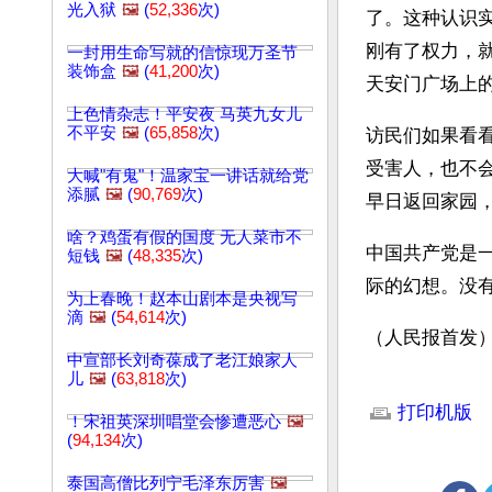
光入狱
🖼️
(
52,336
次)
了。这种认识
刚有了权力，
一封用生命写就的信惊现万圣节
装饰盒
🖼️
(
41,200
次)
天安门广场上
上色情杂志！平安夜 马英九女儿
不平安
🖼️
(
65,858
次)
访民们如果看
受害人，也不
大喊"有鬼"！温家宝一讲话就给党
添腻
🖼️
(
90,769
次)
早日返回家园
啥？鸡蛋有假的国度 无人菜市不
中国共产党是
短钱
🖼️
(
48,335
次)
际的幻想。没
为上春晚！赵本山剧本是央视写
滴
🖼️
(
54,614
次)
（人民报首发
中宣部长刘奇葆成了老江娘家人
儿
🖼️
(
63,818
次)
文章网址: http://w
打印机版
！宋祖英深圳唱堂会惨遭恶心
🖼️
(
94,134
次)
泰国高僧比列宁毛泽东厉害
🖼️