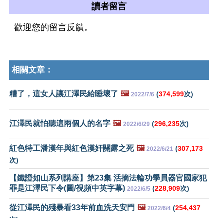
讀者留言
歡迎您的留言反饋。
相關文章：
糟了，這女人讓江澤民給睡壞了
🖼️
(
374,599
次)
2022/7/6
江澤民就怕聽這兩個人的名字
🖼️
(
296,235
次)
2022/6/29
紅色特工潘漢年與紅色漢奸關露之死
🖼️
(
307,173
2022/6/21
次)
【鐵證如山系列講座】第23集 活摘法輪功學員器官國家犯
罪是江澤民下令(圖/視頻中英字幕)
(
228,909
次)
2022/6/5
從江澤民的殘暴看33年前血洗天安門
🖼️
(
254,437
2022/6/4