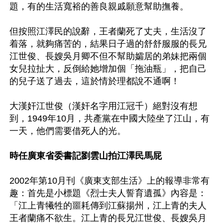
題，有的生活寬裕的善良親戚願意幫助撫養。

但按照江澤民的說辭，王者蘭死了丈夫，生活沒了
着落，就夠痛苦的，結果日子過的舒舒服服的長兄
江世俊、長嫂吳月卿不但不幫助孀居的弟妹把兩個
女兒拉扯大，反倒給她增加個「拖油瓶」，把自己
的兒子送了過去，這於情於理都說不通啊！

大漢奸江世俊（漢奸名字用江冠千）絕對沒有想
到，1949年10月，共產黨在中國大陸坐了江山，有
一天，他們需要借死人的光。

時任廣東省委書記劉雲山拍江澤民馬屁
2002年第10月刊《廣東支部生活》上的報導非常有
趣：首先是小標題《烈士夫人誓育遺孤》內容是：
「江上青犧牲的噩耗傳到江蘇揚州，江上青的夫人
王者蘭痛不欲生。江上青的長兄江世俊、長嫂吳月