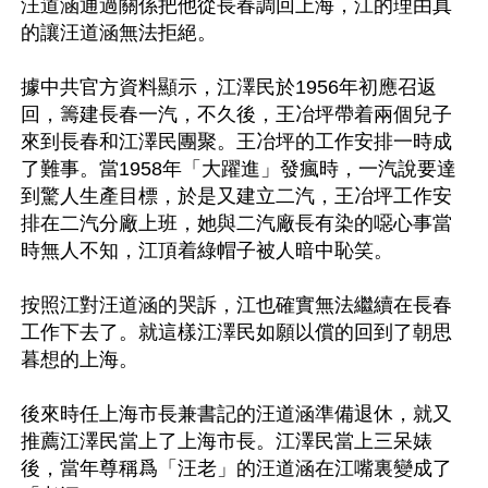
汪道涵通過關係把他從長春調回上海，江的理由真
的讓汪道涵無法拒絕。

據中共官方資料顯示，江澤民於1956年初應召返
回，籌建長春一汽，不久後，王冶坪帶着兩個兒子
來到長春和江澤民團聚。王冶坪的工作安排一時成
了難事。當1958年「大躍進」發瘋時，一汽說要達
到驚人生產目標，於是又建立二汽，王冶坪工作安
排在二汽分廠上班，她與二汽廠長有染的噁心事當
時無人不知，江頂着綠帽子被人暗中恥笑。

按照江對汪道涵的哭訴，江也確實無法繼續在長春
工作下去了。就這樣江澤民如願以償的回到了朝思
暮想的上海。

後來時任上海市長兼書記的汪道涵準備退休，就又
推薦江澤民當上了上海市長。江澤民當上三呆婊
後，當年尊稱爲「汪老」的汪道涵在江嘴裏變成了