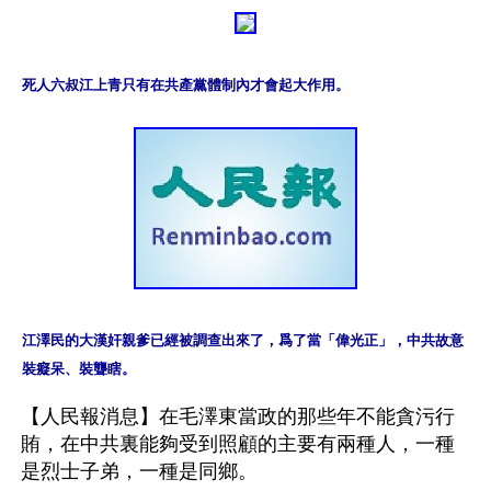
死人六叔江上青只有在共產黨體制內才會起大作用。
江澤民的大漢奸親爹已經被調查出來了，爲了當「偉光正」，中共故意
裝癡呆、裝聾瞎。
【人民報消息】在毛澤東當政的那些年不能貪污行
賄，在中共裏能夠受到照顧的主要有兩種人，一種
是烈士子弟，一種是同鄉。