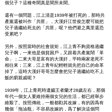
個兒子？這種奇聞真是聞所未聞。

還有一個問題，江上清是1939年被打死的，那時共
產黨還被叫作「共匪」，大漢奸江世俊怎麼可能把
兒子過繼給死去的「共匪」呢？他們避之萬里還恐
受累吧？

另外，按照當時的社會規矩，江上青不夠資格過繼
兒子啊，一來他是個貧困戶，又跟着共產黨鬧「革
命」；二來大哥是富有的大漢奸，平時兩家老死不
相往來；三來，江上青年紀輕輕就先把自己的命革
掉了，這時大漢奸哥哥怎麼會把兒子過繼給吃不上
飯的窮親戚呢？

1939年，江上青死時遺孀王者蘭才28歲左右，那個
年代一個女人要維持兩個女兒的生活，都已經舉步
維艱了。按照傳統，一般都勸其改嫁，有的因爲有
幾個「拖油瓶」不容易改嫁的，爲了解決這個問