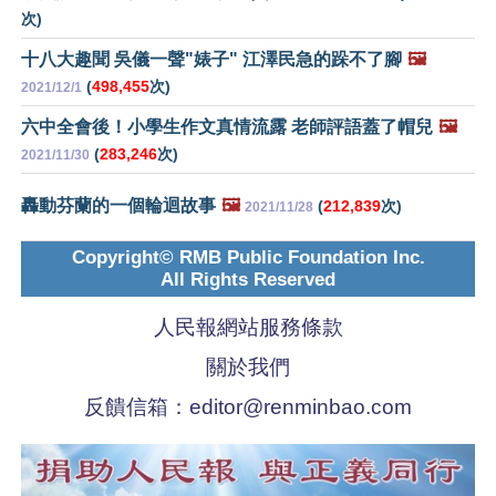
次)
十八大趣聞 吳儀一聲"婊子" 江澤民急的跺不了腳
🖼️
(
498,455
次)
2021/12/1
六中全會後！小學生作文真情流露 老師評語蓋了帽兒
🖼️
(
283,246
次)
2021/11/30
轟動芬蘭的一個輪迴故事
🖼️
(
212,839
次)
2021/11/28
Copyright© RMB Public Foundation Inc.
All Rights Reserved
人民報網站服務條款
關於我們
反饋信箱：
editor@renminbao.com