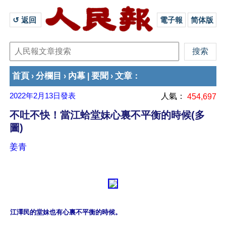
↺ 返回 
電子報
简体版
首頁
分欄目
內幕
要聞
文章
›
›
|
›
：
2022年2月13日
發表
人氣：
454,697
不吐不快！當江蛤堂妹心裏不平衡的時候(多
圖)
姜青
江澤民的堂妹也有心裏不平衡的時候。