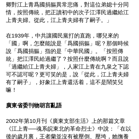
卿對江上青爲國捐軀異常悲痛，對這位弟媳十分同
情，按照傳統，把正讀初中的次子江澤民過繼給江
上青夫婦。從此，江上青夫婦有了嗣子。」

在1939年，中共讓國民黨打的直跑，哪兒來的
「國」啊，怎麼能說是「爲國捐軀」呢？那個時候
說「爲國捐軀」指的是「中華民國」。「按照傳
統」把江澤民給過繼了？按照什麼傳統啊？而且說
「過繼給江上青夫婦」，人家江上青在九泉之下認
可不認可呢？更可笑的是，說「從此，江上青夫婦
有了嗣子」，好象江上青還活着，這不是鬧笑兒
嘛！

廣東省委刊物胡言亂語
2002年第10月刊《廣東支部生活》上的那篇文章
《江上青──魂系皖東北的革命烈士》中說：「在以
後的歲月裏，王者蘭並沒有被壓倒、壓垮，她撫養