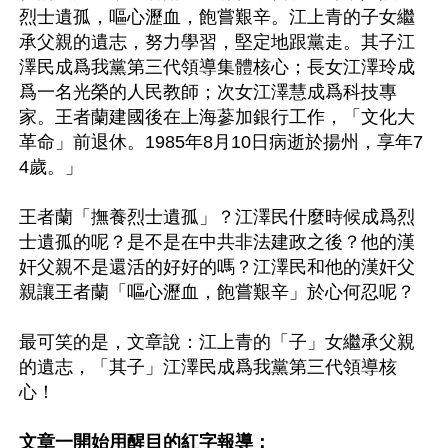
烈士遺孤，嘔心瀝血，飽嘗艱辛。江上青的子女繼
承父親的遺志，努力學習，堅定地跟黨走。其子江
澤民成爲我黨第三代領導集體核心；長女江澤玲成
爲一名光榮的人民教師；次女江澤慧成爲科技專
家。王者蘭建國後在上海蔘加銀行工作，「文化大
革命」前退休。1985年8月10日病逝於揚州，享年7
4歲。」

王者蘭「撫養烈士遺孤」？江澤民什麼時候成爲烈
士遺孤的呢？是不是在中共非法建政之後？他的漢
奸父親不是還活的好好的嗎？江澤民和他的漢奸父
親讓王者蘭「嘔心瀝血，飽嘗艱辛」於心何忍呢？

最可笑的是，文章說：江上青的「子」女繼承父親
的遺志，「其子」江澤民成爲我黨第三代領導核
心！ 

文章一開始用醒目的紅字報導：