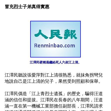
冒充烈士子弟真得實惠 
江澤民硬稱過繼給死人六叔江上清。
江澤民聽說張愛萍對江上清很熟悉，就抹角拐彎兒
地說自己是江上清的兒子，果然受到照顧和保舉。

江澤民僞造「江上青烈士遺孤」的歷史，騙得汪道
涵的信任和提拔。江澤民在長春的八年期間，汪道
涵一直在第一機械工業部擔任副部長，江澤民請求