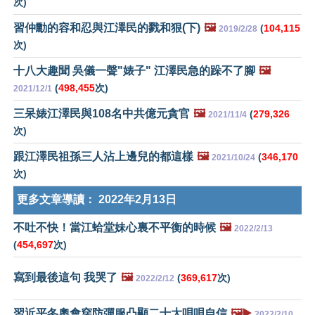
次)
習仲勳的容和忍與江澤民的戮和狠(下)
🖼️
(
104,115
2019/2/28
次)
十八大趣聞 吳儀一聲"婊子" 江澤民急的跺不了腳
🖼️
(
498,455
次)
2021/12/1
三呆婊江澤民與108名中共億元貪官
🖼️
(
279,326
2021/11/4
次)
跟江澤民祖孫三人沾上邊兒的都這樣
🖼️
(
346,170
2021/10/24
次)
更多文章導讀：
2022年2月13日
不吐不快！當江蛤堂妹心裏不平衡的時候
🖼️
2022/2/13
(
454,697
次)
寫到最後這句 我哭了
🖼️
(
369,617
次)
2022/2/12
習近平冬奧會穿防彈服凸顯二十大唄唄自信
🖼️▶️
2022/2/10