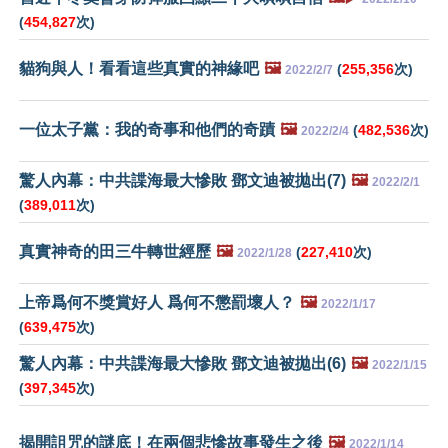
(
454,827
次)
貓狗與人！看看這些真實的神緣吧
🖼️
(
255,356
次)
2022/2/7
一位太子黨：我的奇事和他們的奇蹟
🖼️
(
482,536
次)
2022/2/4
驚人內幕：中共諜海最大慘敗 鄧文迪被拋出(7)
🖼️
2022/2/1
(
389,011
次)
真實神奇的田三牛轉世經歷
🖼️
(
227,410
次)
2022/1/28
上帝爲何不獎賞好人 爲何不懲罰壞人？
🖼️
2022/1/17
(
639,475
次)
驚人內幕：中共諜海最大慘敗 鄧文迪被拋出(6)
🖼️
2022/1/15
(
397,345
次)
揭開詛咒的謎底！在兩個悲慘故事發生之後
🖼️
2022/1/14