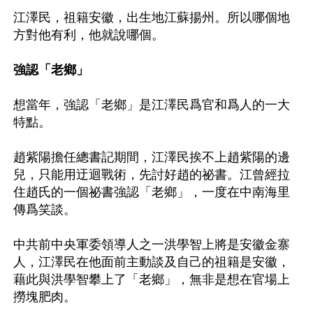
江澤民，祖籍安徽，出生地江蘇揚州。所以哪個地
方對他有利，他就說哪個。

強認「老鄉」
想當年，強認「老鄉」是江澤民爲官和爲人的一大
特點。

趙紫陽擔任總書記期間，江澤民挨不上趙紫陽的邊
兒，只能用迂迴戰術，先討好趙的祕書。江曾經拉
住趙氏的一個祕書強認「老鄉」，一度在中南海里
傳爲笑談。

中共前中央軍委領導人之一洪學智上將是安徽金寨
人，江澤民在他面前主動談及自己的祖籍是安徽，
藉此與洪學智攀上了「老鄉」，無非是想在官場上
撈塊肥肉。
