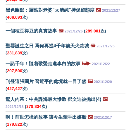
黑色幽默：羅浩對老婆"太清純"持保留態度
🖼️
2021/12/27
(
406,093
次)
一個種豆得豆的真實故事
🖼️
(
289,001
次)
2021/12/26
聖嬰誕生之日 爲何再提4千年前天火焚城
🖼️
2021/12/25
(
231,839
次)
一諾千年！隨着歌聲走進李白的故事
🖼️▶️
2021/12/22
(
207,506
次)
刊登這張圖片 習近平的處境就一目了然
🖼️
2021/12/20
(
427,427
次)
驚人內幕：中共諜海最大慘敗 鄧文迪被拋出(4)
🖼️
(
379,834
次)
2021/12/18
啊！前世怎樣的故事 讓今生牽手出孃胎
🖼️
2021/12/17
(
179,822
次)