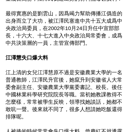
最得實惠的是劉雲山，因爲竭力幫助傳播江僞造的
出身而立了大功，被江澤民塞進中共十五大成爲中
央政治局委員，在2002年10月24日升任中宣部部
長，十六大、十七大進入中央政治局常委會，成爲
中共決策層的一員，主管宣傳部門。

江澤慧失口爆大料
江上清的女兒江澤慧原不過是安徽農業大學的一名
普通教師，江澤民升官後，她竄升到安徽省人大常
委會副主任、安徽農業大學黨委書記、校長。後任
中國林業科學研究院院長等職。當初她教課教得不
怎麼樣，常常被學生反映，領導找她談話，她都不
敢吭一聲。後來就不同了，很多人想請她吃飯還得
排隊呢。

人被捧的時候常常會失口爆大料，曾慶紅不就透露