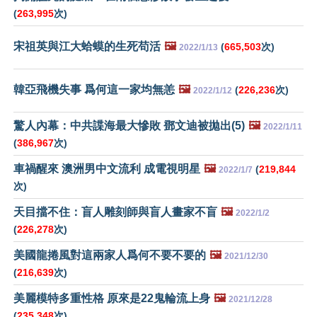
(
263,995
次)
宋祖英與江大蛤蟆的生死苟活
🖼️
(
665,503
次)
2022/1/13
韓亞飛機失事 爲何這一家均無恙
🖼️
(
226,236
次)
2022/1/12
驚人內幕：中共諜海最大慘敗 鄧文迪被拋出(5)
🖼️
2022/1/11
(
386,967
次)
車禍醒來 澳洲男中文流利 成電視明星
🖼️
(
219,844
2022/1/7
次)
天目擋不住：盲人雕刻師與盲人畫家不盲
🖼️
2022/1/2
(
226,278
次)
美國龍捲風對這兩家人爲何不要不要的
🖼️
2021/12/30
(
216,639
次)
美麗模特多重性格 原來是22鬼輪流上身
🖼️
2021/12/28
(
235,348
次)