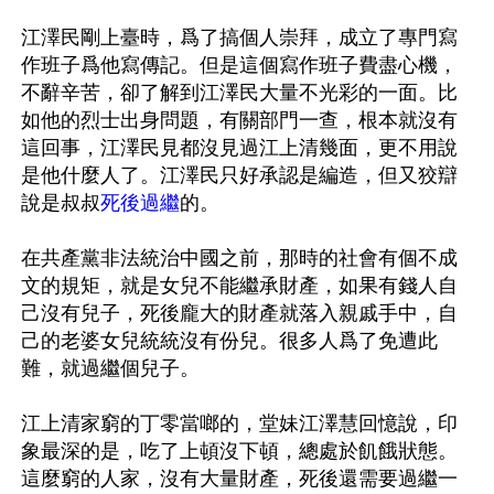
江澤民剛上臺時，爲了搞個人崇拜，成立了專門寫
作班子爲他寫傳記。但是這個寫作班子費盡心機，
不辭辛苦，卻了解到江澤民大量不光彩的一面。比
如他的烈士出身問題，有關部門一查，根本就沒有
這回事，江澤民見都沒見過江上清幾面，更不用說
是他什麼人了。江澤民只好承認是編造，但又狡辯
說是叔叔
死後過繼
的。 

在共產黨非法統治中國之前，那時的社會有個不成
文的規矩，就是女兒不能繼承財產，如果有錢人自
己沒有兒子，死後龐大的財產就落入親戚手中，自
己的老婆女兒統統沒有份兒。很多人爲了免遭此
難，就過繼個兒子。

江上清家窮的丁零當啷的，堂妹江澤慧回憶說，印
象最深的是，吃了上頓沒下頓，總處於飢餓狀態。
這麼窮的人家，沒有大量財產，死後還需要過繼一