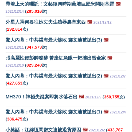
帶着上天的囑託！文藝復興時期藝壇巨匠米開朗基羅
🖼️
(
285,016
次)
2021/12/14
外星人爲何要往她丈夫生殖器裏塞東西
🖼️
2021/12/12
(
292,814
次)
驚人內幕：中共諜海最大慘敗 鄧文迪被拋出(3)
🖼️
(
347,573
次)
2021/12/11
張高麗性侵彭帥發酵 曾慶紅急眼一耙摟出習全家
🖼️
(
829,240
次)
2021/12/10
驚人內幕：中共諜海最大慘敗 鄧文迪被拋出(2)
🖼️
2021/12/7
(
427,653
次)
MH370！神祕失蹤案即將水落石出
🖼️
(
350,755
次)
2021/12/5
驚人內幕：中共諜海最大慘敗 鄧文迪被拋出(1)
🖼️
2021/12/4
(
386,475
次)
小笑話：江綿恆問鄧文迪被退貨原因
🖼️
(
433,787
2021/12/2