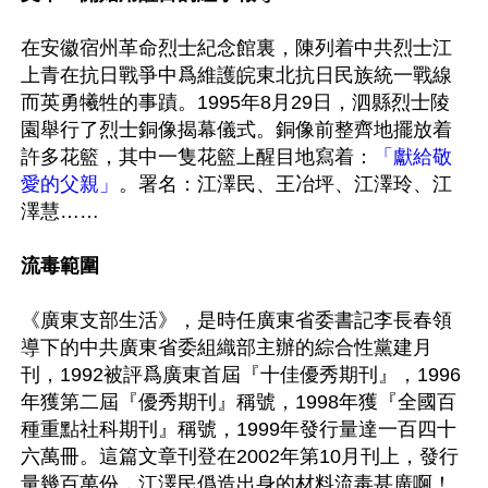
在安徽宿州革命烈士紀念館裏，陳列着中共烈士江
上青在抗日戰爭中爲維護皖東北抗日民族統一戰線
而英勇犧牲的事蹟。1995年8月29日，泗縣烈士陵
園舉行了烈士銅像揭幕儀式。銅像前整齊地擺放着
許多花籃，其中一隻花籃上醒目地寫着：
「獻給敬
愛的父親」
。署名：江澤民、王冶坪、江澤玲、江
澤慧……

流毒範圍
《廣東支部生活》，是時任廣東省委書記李長春領
導下的中共廣東省委組織部主辦的綜合性黨建月
刊，1992被評爲廣東首屆『十佳優秀期刊』，1996
年獲第二屆『優秀期刊』稱號，1998年獲『全國百
種重點社科期刊』稱號，1999年發行量達一百四十
六萬冊。這篇文章刊登在2002年第10月刊上，發行
量幾百萬份，江澤民僞造出身的材料流毒甚廣啊！
