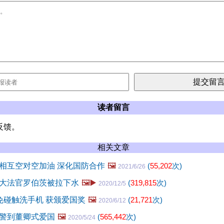
读者留言
反馈。
相关文章
相互空对空加油 深化国防合作
🖼️
(
55,202
次)
2021/6/26
大法官罗伯茨被拉下水
🖼️▶️
(
319,815
次)
2020/12/5
免碰触洗手机 获颁爱国奖
🖼️
(
21,721
次)
2020/6/12
警到董卿式爱国
🖼️
(
565,442
次)
2020/5/24