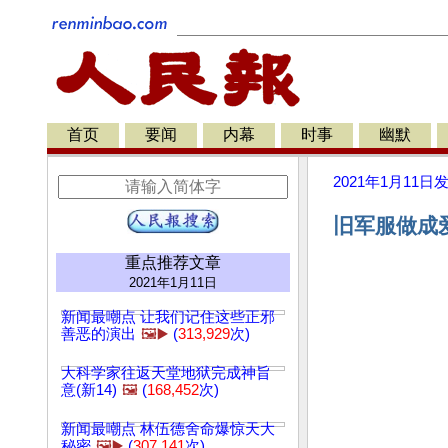
首页
要闻
内幕
时事
幽默
2021年1月11日
旧军服做成爱
重点推荐文章
2021年1月11日
新闻最嘲点 让我们记住这些正邪
善恶的演出
🖼️▶️
(
313,929
次)
大科学家往返天堂地狱完成神旨
意(新14)
🖼️
(
168,452
次)
新闻最嘲点 林伍德舍命爆惊天大
秘密
🖼️▶️
(
307,141
次)