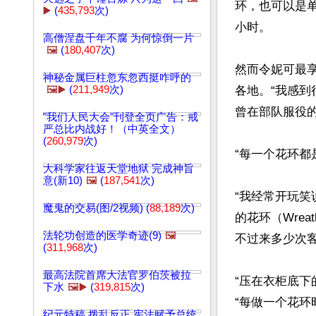
环，也可以是
▶️
(
435,793
次)
小时。

高僧涅盘千年不腐 为何惊倒一片
🖼️
(
180,407
次)
然而令妮可最
神秘金属巨柱忽东忽西挺咋呼的
🖼️▶️
(
211,949
次)
各地。“我感到
曾在部队服役的
"我们人民大会"刊登全页广告：戒
严总比内战好！（中英全文）
(
260,979
次)
“每一个花环都
大科学家往返天堂地狱 完成神旨
意(新10)
🖼️
(
187,541
次)
“我经常开玩笑
魔鬼的交易(图/2视频) (
88,189
次)
的花环（Wreaths
法轮功创造的医学奇迹(9)
🖼️
不过来多少次客
(
311,968
次)
最高法院首席大法官罗伯茨被拉
“压在衣柜底
下水
🖼️▶️
(
319,815
次)
“每做一个花
纪元特稿 拨乱反正 宪法赋予总统