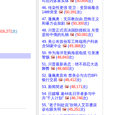
司在内多家实体
🖼️
(
50,854
次)
46. 传染性更强 世卫：变异病毒含
14种突变
🖼️
(
50,391
次)
47. 蓬佩奥：无宗教自由 恐怖主义
和暴力会加剧
🖼️
(
50,300
次)
48. 川普正式否决国防授权法 斥责
416,271
次)
是给中俄的礼物
🖼️
(
50,081
次)
49. 美公布首份军工终端用户列表
含58家中企
🖼️
(
49,388
次)
50. 华为海洋竞购海底电缆 引美澳
警惕
🖼️
(
48,843
次)
51. 川普最新表态：绝不容忍大选
舞弊
🖼️
(
48,683
次)
52. 蓬佩奥宣布 禁美企与古巴BFI
银行交易
🖼️
(
48,412
次)
53. 新闻简述
🖼️
(
48,171
次)
54. 日媒曝 逾44名日学者参与中
共"千人计划"
🖼️
(
46,746
次)
55. "老子到处说"吹哨人艾芬遭误
诊右眼失明
🖼️
(
45,251
次)