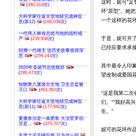
这时，妮可“
🖼️
(
340,310
次)
环“原型”。她
大科学家往返天堂地狱完成神旨
一个这样的花环
意(新12)
🖼️
(
160,038
次)
一代伟人林肯总统与他的战时戒
于是，妮可开了一
严
🖼️
(
239,938
次)
已经应要求承接
回溯一代雄主 这历史故事值得深
思
🖼️▶️
(
294,143
次)
其中最令人印象
2020年圣诞节总统致辞
🖼️▶️
(
286,473
次)
望改制成爱国花
知晓奥八篡改出生地 卫生总监被
灭口
🖼️▶️
(
461,962
次)
“这是我第二次
大科学家往返天堂地狱完成神旨
们。”“我好
意(新11)
🖼️
(
177,942
次)
生。”

麦康奈尔是一条肥鱼 大法官罗伯
茨是…
🖼️▶️
(
375,707
次)
妮可的花环作
天选之子千锤百炼 只为这一回
🖼️