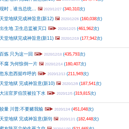
现时，谁当总统…
🖼️
(
340,310
次)
2020/12/27
天堂地狱完成神旨意(新12)
🖼️
(
160,038
次)
2020/12/26
出生地 卫生总监被灭口
🖼️▶️
(
461,962
次)
2020/12/25
天堂地狱完成神旨意(新11)
🖼️
(
177,942
次)
2020/12/19
百炼 只为这一回
🖼️▶️
(
435,793
次)
2020/12/18
不腐 为何惊倒一片
🖼️
(
180,407
次)
2020/12/14
忽东忽西挺咋呼的
🖼️▶️
(
211,949
次)
2020/12/13
堂地狱 完成神旨意(新10)
🖼️
(
187,541
次)
2020/12/9
大法官罗伯茨被拉下水
🖼️▶️
(
319,815
次)
2020/12/5
较量 川普:不要赌我输
🖼️▶️
(
451,048
次)
2020/12/4
堂地狱 完成神旨意(新9)
🖼️
(
182,448
次)
2020/12/1
蜜友陈至立的生死之交
🖼️
(
521,665
次)