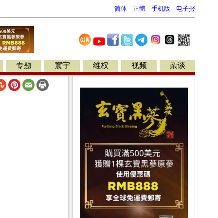
简体
-
正體
-
手机版
-
电子报
专题
寰宇
维权
视频
杂谈