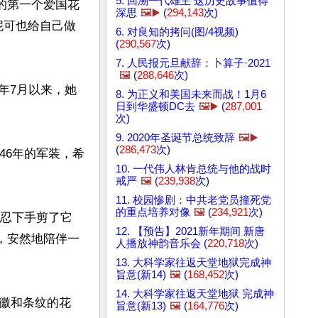
5. 回溯一代雄主 这历史故事值得
的第一个爱国花
深思
🖼️▶️
(
294,143
次)
妮可也给自己做
6. 对良知的拷问(图/4视频)
(
290,567
次)
7. 人民报元旦献辞：卜算子·2021
🖼️
(
288,646
次)
20年7月以来，她
8. 为正义和美国未来而战！1月6
日到华盛顿DC去
🖼️▶️
(
287,001
次)
9. 2020年圣诞节总统致辞
🖼️▶️
(
286,473
次)
46年的军装，希
10. 一代伟人林肯总统与他的战时
戒严
🖼️
(
239,938
次)
11. 校园惨剧：中共老党员撞死党
的重点培养对像
🖼️
(
234,921
次)
不忍下手剪了它
12. 【预告】2021新年期间 新唐
，安然地陪伴一
人播放神韵音乐会 (
220,718
次)
13. 大科学家往返天堂地狱完成神
旨意(新14)
🖼️
(
168,452
次)
14. 大科学家往返天堂地狱 完成神
徽和条纹的花
旨意(新13)
🖼️
(
164,776
次)