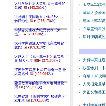
大科学家往返天堂地狱 完成神旨
太空军军旗亮
意(6)
🖼️
(
149,351
次)
董卿大谈爱国
【特辑】美国选举，怪相丛生，
韩国：韩军爱
触目惊心
🖼️▶️
(
276,170
次)
在华盛顿看独
李洪志先生在大纪元发表《大
选》
🖼️
(
791,538
次)
应对伊朗威胁
大科学家往返天堂地狱完成神旨
意(5)
🖼️
(
163,313
次)
太感人！《凤兰花开时》真实故
大科学家往返
事 触及心灵
🖼️▶️
(
371,602
次)
校园惨剧：中
江苏数万螃蟹上岸 江奄奄一息 曾
人马逃难
🖼️
(
423,094
次)
奇葩！18次
隐居数百年的族群出来给川普投
人民报元旦献辞
票
🖼️
(
721,198
次)
为正义和美国
老井冒烟 ！四川村民打脸砖家 引
发地震
🖼️
(
133,136
次)
大科学家往返天