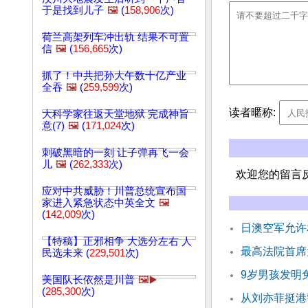
于是找到儿子
🖼️
(
158,906
次)
荷兰高架列车冲出轨 结果不可置
信
🖼️
(
156,665
次)
抓了！中共把孙大午数十亿产业
全吞
🖼️
(
259,599
次)
读者暱称:
大科学家往返天堂地狱 完成神旨
意(7)
🖼️
(
171,024
次)
刺破黑暗的一刻 让子弹再飞一会
儿
🖼️
(
262,333
次)
欢迎您的留言
应对中共威胁！川普总统宣布国
家进入紧急状态中英全文
🖼️
(
142,009
次)
日澳空军允许
【特稿】正邪相争 大选分左右 人
最高法院首席
民选未来 (
229,501
次)
9岁男孩发明
美国队长依然是川普
🖼️▶️
(
285,300
次)
从刘亦菲挺港