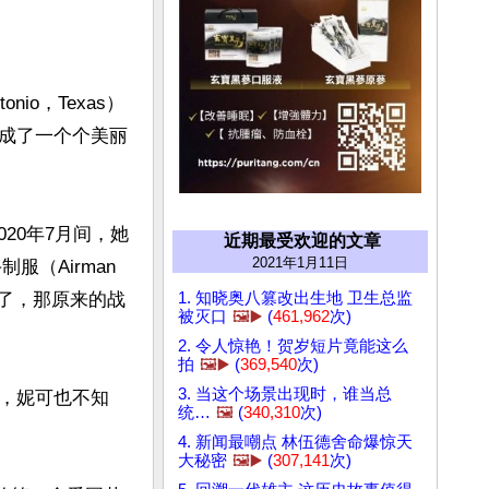
io，Texas）
成了一个个美丽
020年7月间，她
近期最受欢迎的文章
2021年1月11日
服（Airman 
1. 知晓奥八篡改出生地 卫生总监
ern）了，那原来的战
被灭口
🖼️▶️
(
461,962
次)
2. 令人惊艳！贺岁短片竟能这么
拍
🖼️▶️
(
369,540
次)
3. 当这个场景出现时，谁当总
，妮可也不知
统…
🖼️
(
340,310
次)
4. 新闻最嘲点 林伍德舍命爆惊天
大秘密
🖼️▶️
(
307,141
次)