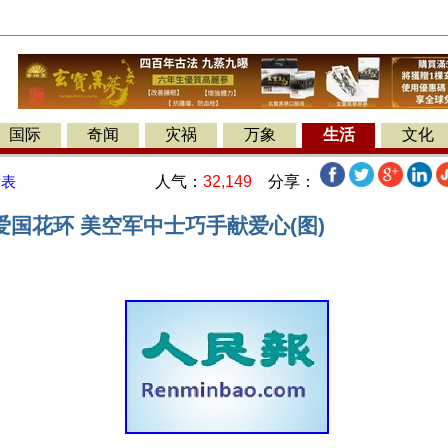
国际
奇闻
灾祸
万象
生活
文化
人气：
32,149
分享：
发表
国花环 美空军中士巧手献爱心(图)