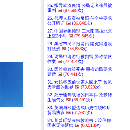
25. 报导武汉疫情 公民记者张展被
重判
🖼️
(
87,688
次)
26. 代理人权案被吊照 任全牛要求
公开听证
🖼️
(
86,648
次)
27. 中国异象频现 三太阳高挂北京
上空2小时
🖼️
(
79,645
次)
28. 黑省市民举报贪污 陷冤狱遭殴
打致残
🖼️
(
78,833
次)
29. 访民申请游行被拘留 警称结伙
作案
🖼️
(
77,914
次)
30. 因维稳政策受害 黑省访民要求
赔偿
🖼️
(
76,441
次)
31. 女孩答应前世家人回来了 曾见
天堂般的世界
🖼️
(
73,829
次)
32. 死于缅甸战场的日本兵 托梦转
生缅甸女
🖼️
(
69,491
次)
33. 英国与欧盟达成历史性脱欧后
贸易协议
🖼️
(
61,931
次)
34. 川普吁结束宗教迫害：没信仰
国家无法延续
🖼️
(
60,913
次)