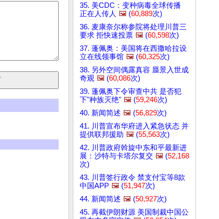
35. 美CDC：变种病毒全球传播
正在人传人
🖼️
(
60,889
次)
36. 麦康奈尔称参院将处理川普三
要求 拒快速投票
🖼️
(
60,598
次)
37. 蓬佩奥：美国将在西撒哈拉设
立在线领事馆
🖼️
(
60,325
次)
38. 另外空间偶露真容 蜃景入世成
奇观
🖼️
(
60,086
次)
39. 蓬佩奥下令审查中共 是否犯
下"种族灭绝"
🖼️
(
59,246
次)
40. 新闻简述
🖼️
(
56,829
次)
41. 川普宣布华府进入紧急状态 并
提供联邦援助
🖼️
(
55,563
次)
42. 川普政府斡旋中东和平最新进
展：沙特与卡塔尔复交
🖼️
(
52,168
次)
43. 川普签行政令 禁支付宝等8款
中国APP
🖼️
(
51,947
次)
44. 新闻简述
🖼️
(
50,927
次)
45. 再截伊朗财源 美国制裁中国公