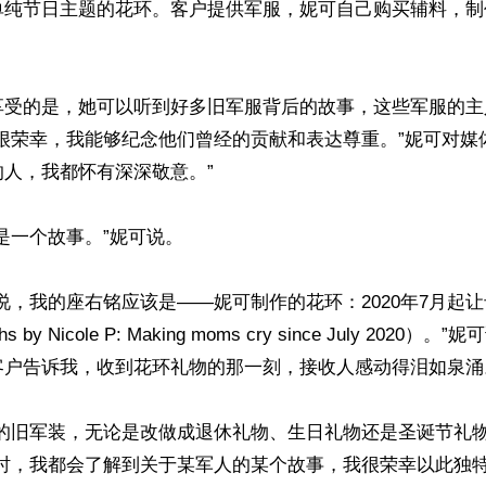
单纯节日主题的花环。客户提供军服，妮可自己购买辅料，制
享受的是，她可以听到好多旧军服背后的故事，这些军服的主
很荣幸，我能够纪念他们曾经的贡献和表达尊重。”妮可对媒
人，我都怀有深深敬意。”

是一个故事。”妮可说。

说，我的座右铭应该是——妮可制作的花环：2020年7月起
 by Nicole P: Making moms cry since July 2020）
户告诉我，收到花环礼物的那一刻，接收人感动得泪如泉涌。
下的旧军装，无论是改做成退休礼物、生日礼物还是圣诞节礼物
环时，我都会了解到关于某军人的某个故事，我很荣幸以此独