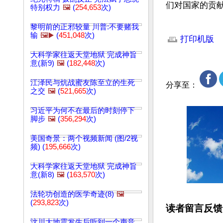
们对国家的贡献
特别权力
🖼️
(
254,653
次)
文章网址: http://w
黎明前的正邪较量 川普:不要赌我
输
🖼️▶️
(
451,048
次)
打印机版
大科学家往返天堂地狱 完成神旨
意(新9)
🖼️
(
182,448
次)
江泽民与炕战蜜友陈至立的生死
分享至：
之交
🖼️
(
521,665
次)
习近平为何不在最后的时刻停下
脚步
🖼️
(
356,294
次)
美国奇景：两个视频新闻 (图/2视
频) (
195,666
次)
大科学家往返天堂地狱 完成神旨
意(新8)
🖼️
(
163,570
次)
法轮功创造的医学奇迹(8)
🖼️
(
293,823
次)
读者留言反馈
汶川大地震发生后听到一个声音