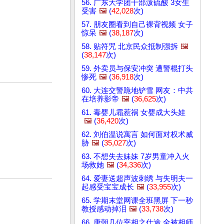
56. 广东大学团干部泼硫酸 3女生
受害
🖼️
(
42,028
次)
57. 朋友圈看到自己裸背视频 女子
惊呆
🖼️
(
38,187
次)
58. 贴符咒 北京民众抵制强拆
🖼️
(
38,147
次)
59. 外卖员与保安冲突 遭警棍打头
惨死
🖼️
(
36,918
次)
60. 大连交警跪地铲雪 网友：中共
在培养影帝
🖼️
(
36,625
次)
61. 毒婴儿霜惹祸 女婴成大头娃
🖼️
(
36,420
次)
62. 刘伯温说寓言 如何面对权术威
胁
🖼️
(
35,027
次)
63. 不想失去妹妹 7岁男童冲入火
场救她
🖼️
(
34,336
次)
64. 爱妻送超声波刺绣 与失明夫一
起感受宝宝成长
🖼️
(
33,955
次)
65. 学期末堂网课全班黑屏 下一秒
教授感动掉泪
🖼️
(
33,738
次)
66. 唐朝几位宰相之仕途 全被相师