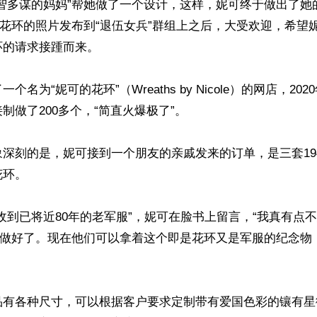
足智多谋的妈妈”帮她做了一个设计，这样，妮可终于做出了她
把花环的照片发布到“退伍女兵”群组上之后，大受欢迎，希望
的请求接踵而来。

个名为“妮可的花环”（Wreaths by Nicole）的网店，20
制做了200多个，“简直火爆极了”。

深刻的是，妮可接到一个朋友的亲戚发来的订单，是三套19
环。

收到已将近80年的老军服”，妮可在脸书上留言，“我真有点
高兴做好了。现在他们可以拿着这个即是花环又是军服的纪念物
品有各种尺寸，可以根据客户要求定制带有爱国色彩的镶有星