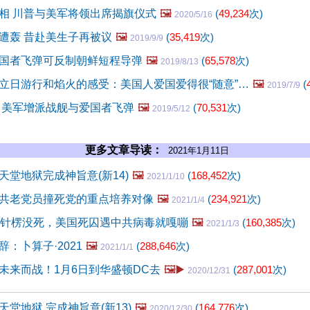
相 川普与美军将领出席揭旗仪式
🖼️
(
49,234
次)
2020/5/16
遭轰 昔赴美生子再被议
🖼️
(
35,419
次)
2019/9/9
国者飞弹可反制朝鲜短程导弹
🖼️
(
65,578
次)
2019/8/13
立日游行和焰火的感受：美国人爱国爱得很“随意”…
🖼️
(
2019/7/9
 美军增派战舰与爱国者飞弹
🖼️
(
70,531
次)
2019/5/12
更多文章导读：
2021年1月11日
天堂地狱完成神旨意(新14)
🖼️
(
168,452
次)
2021/1/10
共老党员撞死党的重点培养对像
🖼️
(
234,921
次)
2021/1/4
毒针楞没死，美国死囚遇中共病毒就嘎嘣
🖼️
(
160,385
次)
2021/1/3
：卜算子·2021
🖼️
(
288,646
次)
2021/1/1
未来而战！1月6日到华盛顿DC去
🖼️▶️
(
287,001
次)
2020/12/31
堂地狱 完成神旨意(新13)
🖼️
(
164,776
次)
2020/12/30