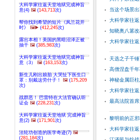
大科学家往返天堂地狱完成神旨
当这个场景出
意(4)
🖼️
(
143,713
次)
大科学家往返
帮你找到希望的短片《凤兰花开
时》
🖼️▶️
(
412,245
次)
知晓奥八篡改
露出本相！美国的黑暗沼泽正被
大科学家往返
抽干
🖼️
(
385,983
次)
大科学家往返天堂地狱完成神旨
天选之子千锤
意（3）
🖼️
(
163,153
次)
高僧涅盘千年
新生儿刚出娘胎 大哭扯下医生口
神秘金属巨柱
罩：别戴这劳什子！
🖼️
(
175,209
次)
大科学家往返天
战群恶！ 巴雷特在大法官确认听
最高法院首席
证会
🖼️
(
228,231
次)
大科学家往返天堂地狱 完成神旨
黎明前的正邪
意(2)
🖼️
(
171,901
次)
大科学家往返天
法轮功创造的医学奇迹(7)
🖼️
(
281,184
次)
江泽民与炕战