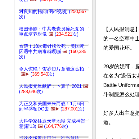
对良知的拷问(图/4视频) (
290,567
次)
校园惨剧：中共老党员撞死党的
【人民报消息】美
重点培养对像
🖼️
(
234,921
次)
的一名空军中
奇葩！18次毒针楞没死，美国死
的爱国花环。

囚遇中共病毒就嘎嘣
🖼️
(
160,385
次)
29岁的妮可．庞
令人惊艳！贺岁短片竟能这么拍
🖼️▶️
(
369,540
次)
在名为“退伍女兵
Battle Uni
人民报元旦献辞：卜算子·2021
🖼️
(
288,646
次)
斗制服怎么处理
为正义和美国未来而战！1月6日
到华盛顿DC去
🖼️▶️
(
287,001
次)
好多人出主意
大科学家往返天堂地狱 完成神旨
道。

意(新13)
🖼️
(
164,776
次)
当这个场景出现时，谁当总统…