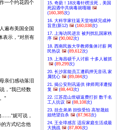
作一个约花四个
15. 奇葩！18次毒针楞没死，美国
死囚遇中共病毒就嘎嘣
🖼️
(
160,385
次)
16. 大科学家往返天堂地狱完成神
旨意(新12)
🖼️
(
160,038
次)
人遍布美国全国
17. 上海访民进京 被判扰乱国家秩
体表示，“对所有
序
🖼️
(
90,082
次)
18. 西南民族大学教师集体讨薪 网
民热议
🖼️
(
89,612
次)
19. 上海昌硕千人讨薪 十多人被抓
🖼️
(
89,299
次)
20. 长沙富能员工遭羁押无音讯 家
属忧心
🖼️
(
89,084
次)
让母亲们感动落泪
21. 揭公安刑讯逼供 律师周泽遭报
。”妮可说，“我已经数
复
🖼️
(
88,443
次)
22. 江苏昆山世硕返费打折 数千名
”

工人抗议
🖼️
(
88,108
次)
23. 挂念弟弟 担惊受怕 高智晟姐
姐绝望自杀
🖼️
(
87,963
次)
……”妮可说，
24. 王全璋感言 适应家庭生活成最
特的方式纪念他
大挑战
🖼️
(
87,806
次)