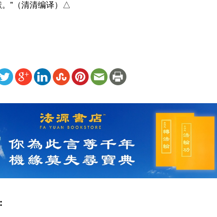
。”（清清编译）△
ww.renminbao.com/rmb/articles/2021/1/11/71993.html
: