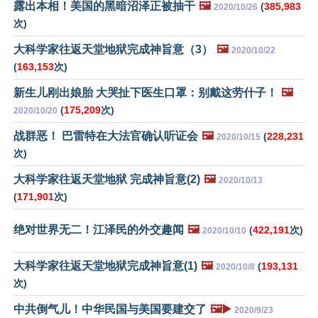
露出本相！美国的黑暗沼泽正被抽干
🖼️
(
385,983
2020/10/26
次)
大科学家往返天堂地狱完成神旨意（3）
🖼️
2020/10/22
(
163,153
次)
新生儿刚出娘胎 大哭扯下医生口罩：别戴这劳什子！
🖼️
(
175,209
次)
2020/10/20
战群恶！ 巴雷特在大法官确认听证会
🖼️
(
228,231
2020/10/15
次)
大科学家往返天堂地狱 完成神旨意(2)
🖼️
2020/10/13
(
171,901
次)
绝对世界无二！江泽民的外交趣闻
🖼️
(
422,191
次)
2020/10/10
大科学家往返天堂地狱完成神旨意(1)
🖼️
(
193,131
2020/10/8
次)
中共倒气儿！中华民国与美国要建交了
🖼️▶️
2020/9/23