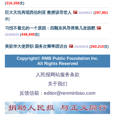
(
316,358
次)
巨大天坑再现西伯利亚 教授误导世人
🖼️
(
297,861
2020/9/21
次)
习找不着北的一个原因：四颗东风导弹第几发脱靶
🖼️
(
448,949
次)
2020/9/19
美驻华大使辞职 国务次卿率团访台
🖼️
(
260,215
次)
2020/9/18
Copyright© RMB Public Foundation Inc.
All Rights Reserved
人民报网站服务条款
关于我们
反馈信箱：
editor@renminbao.com