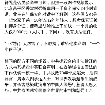
符咒是否灵验尚未可知，但据一段网传视频显示，
北京昌平区香堂村强拆雇用一千多名保安24小时巡
逻。业主在与保安的对话中了解到，这些保安都是
一些农家子弟，20岁左右的年轻人，想考保安证被
扣押身分证，便稀里胡涂推上了前线，一个月的收
入仅2,000元（人民币，下同），没有执法证件。

“（强拆）太厉害了，不敢搞，谁给他卖命啊！”一个
小伙子说。

相同的配方不同的场景，中共撕毁合约非法拆迁的
方式与其撕毁中英联合声明，在香港强推国安法的
下作伎俩一模一样。中共执政70年罪恶滔天，活摘
器官、屠杀六四学运人士、对世界发动超限生物战
争，并杀害感染此病毒的中国人等恶行惹得天怒人