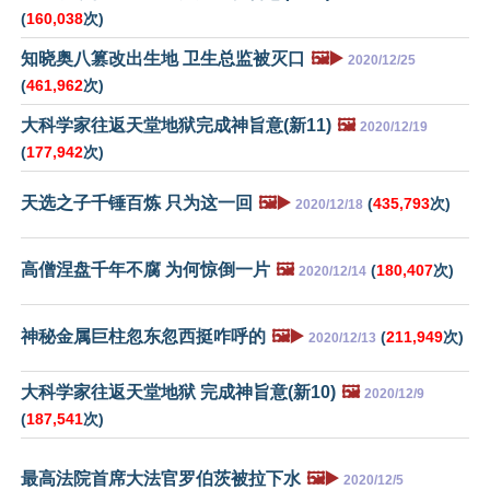
(
160,038
次)
知晓奥八篡改出生地 卫生总监被灭口
🖼️▶️
2020/12/25
(
461,962
次)
大科学家往返天堂地狱完成神旨意(新11)
🖼️
2020/12/19
(
177,942
次)
天选之子千锤百炼 只为这一回
🖼️▶️
(
435,793
次)
2020/12/18
高僧涅盘千年不腐 为何惊倒一片
🖼️
(
180,407
次)
2020/12/14
神秘金属巨柱忽东忽西挺咋呼的
🖼️▶️
(
211,949
次)
2020/12/13
大科学家往返天堂地狱 完成神旨意(新10)
🖼️
2020/12/9
(
187,541
次)
最高法院首席大法官罗伯茨被拉下水
🖼️▶️
2020/12/5