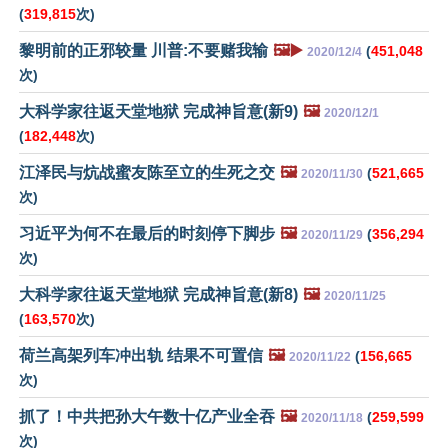
(
319,815
次)
黎明前的正邪较量 川普:不要赌我输
🖼️▶️
(
451,048
2020/12/4
次)
大科学家往返天堂地狱 完成神旨意(新9)
🖼️
2020/12/1
(
182,448
次)
江泽民与炕战蜜友陈至立的生死之交
🖼️
(
521,665
2020/11/30
次)
习近平为何不在最后的时刻停下脚步
🖼️
(
356,294
2020/11/29
次)
大科学家往返天堂地狱 完成神旨意(新8)
🖼️
2020/11/25
(
163,570
次)
荷兰高架列车冲出轨 结果不可置信
🖼️
(
156,665
2020/11/22
次)
抓了！中共把孙大午数十亿产业全吞
🖼️
(
259,599
2020/11/18
次)