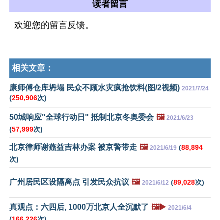
读者留言
欢迎您的留言反馈。
相关文章：
康师傅仓库坍塌 民众不顾水灾疯抢饮料(图/2视频)
2021/7/24
(
250,906
次)
50城响应"全球行动日" 抵制北京冬奥委会
🖼️
2021/6/23
(
57,999
次)
北京律师谢燕益吉林办案 被京警带走
🖼️
(
88,894
2021/6/19
次)
广州居民区设隔离点 引发民众抗议
🖼️
(
89,028
次)
2021/6/12
真观点：六四后, 1000万北京人全沉默了
🖼️▶️
2021/6/4
(
166,226
次)