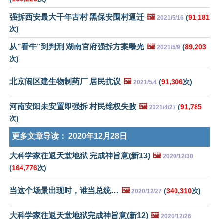
强拆西安最大千年古村 黑保安围村逼迁
🖼️
(
91,181
2021/5/16
次)
从"看牛"到判刑 湖南官府强拆方案曝光
🖼️
(
89,203
2021/5/9
次)
北京闹区建生物制药厂 居民抗议
🖼️
(
91,306
次)
2021/5/4
河南安阳未安置即强拆 村民维权失败
🖼️
(
91,785
2021/4/27
次)
更多文章导读：
2020年12月28日
大科学家往返天堂地狱 完成神旨意(新13)
🖼️
2020/12/30
(
164,776
次)
当这个场景出现时，谁当总统…
🖼️
(
340,310
次)
2020/12/27
大科学家往返天堂地狱完成神旨意(新12)
🖼️
2020/12/26