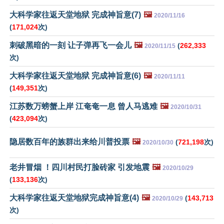
大科学家往返天堂地狱 完成神旨意(7)
🖼️
2020/11/16
(
171,024
次)
刺破黑暗的一刻 让子弹再飞一会儿
🖼️
(
262,333
2020/11/15
次)
大科学家往返天堂地狱 完成神旨意(6)
🖼️
2020/11/11
(
149,351
次)
江苏数万螃蟹上岸 江奄奄一息 曾人马逃难
🖼️
2020/10/31
(
423,094
次)
隐居数百年的族群出来给川普投票
🖼️
(
721,198
次)
2020/10/30
老井冒烟 ！四川村民打脸砖家 引发地震
🖼️
2020/10/29
(
133,136
次)
大科学家往返天堂地狱完成神旨意(4)
🖼️
(
143,713
2020/10/29
次)