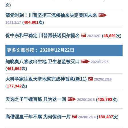
次)
清党时刻！川普坚拒三流领袖来决定美国未来
🖼️▶️
(
404,601
次)
2021/2/17
促中东和平稳定 川普再获诺贝尔提名
🖼️
(
48,691
次)
2021/2/1
更多文章导读：
2020年12月22日
知晓奥八篡改出生地 卫生总监被灭口
🖼️▶️
2020/12/25
(
461,962
次)
大科学家往返天堂地狱完成神旨意(新11)
🖼️
2020/12/19
(
177,942
次)
天选之子千锤百炼 只为这一回
🖼️▶️
(
435,793
次)
2020/12/18
高僧涅盘千年不腐 为何惊倒一片
🖼️
(
180,407
次)
2020/12/14