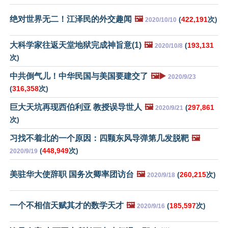
绝对世界无二！江泽民的外交趣闻
🖼️
(
422,191
次)
2020/10/10
大科学家往返天堂地狱完成神旨意(1)
🖼️
(
193,131
2020/10/8
次)
中共倒气儿！中华民国与美国要建交了
🖼️▶️
2020/9/23
(
316,358
次)
巨大天坑再现西伯利亚 教授误导世人
🖼️
(
297,861
2020/9/21
次)
习找不着北的一个原因：四颗东风导弹第几发脱靶
🖼️
(
448,949
次)
2020/9/19
美驻华大使辞职 国务次卿率团访台
🖼️
(
260,215
次)
2020/9/18
一个不相信天赋其才的数学天才
🖼️
(
185,597
次)
2020/9/16