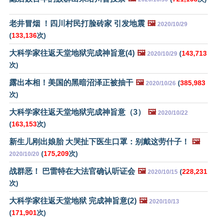
老井冒烟 ！四川村民打脸砖家 引发地震
🖼️
2020/10/29
(
133,136
次)
大科学家往返天堂地狱完成神旨意(4)
🖼️
(
143,713
2020/10/29
次)
露出本相！美国的黑暗沼泽正被抽干
🖼️
(
385,983
2020/10/26
次)
大科学家往返天堂地狱完成神旨意（3）
🖼️
2020/10/22
(
163,153
次)
新生儿刚出娘胎 大哭扯下医生口罩：别戴这劳什子！
🖼️
(
175,209
次)
2020/10/20
战群恶！ 巴雷特在大法官确认听证会
🖼️
(
228,231
2020/10/15
次)
大科学家往返天堂地狱 完成神旨意(2)
🖼️
2020/10/13
(
171,901
次)