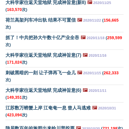
大科学家往返天堂地狱 完成神旨意(新8)
🖼️
2020/11/25
(
163,570
次)
荷兰高架列车冲出轨 结果不可置信
🖼️
(
156,665
2020/11/22
次)
抓了！中共把孙大午数十亿产业全吞
🖼️
(
259,599
2020/11/18
次)
大科学家往返天堂地狱 完成神旨意(7)
🖼️
2020/11/16
(
171,024
次)
刺破黑暗的一刻 让子弹再飞一会儿
🖼️
(
262,333
2020/11/15
次)
大科学家往返天堂地狱 完成神旨意(6)
🖼️
2020/11/11
(
149,351
次)
江苏数万螃蟹上岸 江奄奄一息 曾人马逃难
🖼️
2020/10/31
(
423,094
次)
隐居数百年的族群出来给川普投票
🖼️
(
721,198
次)
2020/10/30