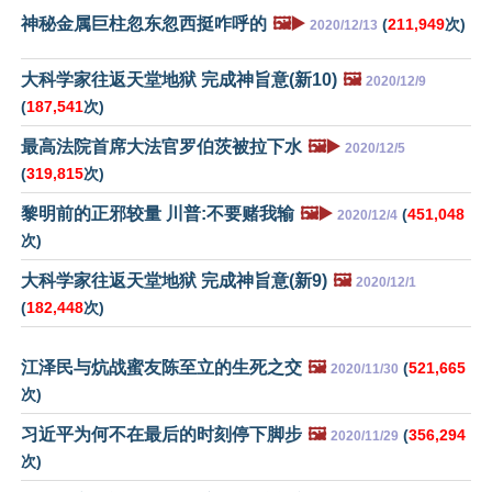
神秘金属巨柱忽东忽西挺咋呼的
🖼️▶️
(
211,949
次)
2020/12/13
大科学家往返天堂地狱 完成神旨意(新10)
🖼️
2020/12/9
(
187,541
次)
最高法院首席大法官罗伯茨被拉下水
🖼️▶️
2020/12/5
(
319,815
次)
黎明前的正邪较量 川普:不要赌我输
🖼️▶️
(
451,048
2020/12/4
次)
大科学家往返天堂地狱 完成神旨意(新9)
🖼️
2020/12/1
(
182,448
次)
江泽民与炕战蜜友陈至立的生死之交
🖼️
(
521,665
2020/11/30
次)
习近平为何不在最后的时刻停下脚步
🖼️
(
356,294
2020/11/29
次)