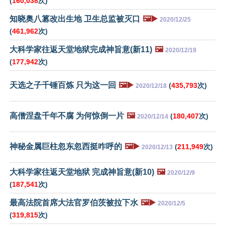
(
160,038
次)
知晓奥八篡改出生地 卫生总监被灭口
🖼️▶️
2020/12/25
(
461,962
次)
大科学家往返天堂地狱完成神旨意(新11)
🖼️
2020/12/19
(
177,942
次)
天选之子千锤百炼 只为这一回
🖼️▶️
(
435,793
次)
2020/12/18
高僧涅盘千年不腐 为何惊倒一片
🖼️
(
180,407
次)
2020/12/14
神秘金属巨柱忽东忽西挺咋呼的
🖼️▶️
(
211,949
次)
2020/12/13
大科学家往返天堂地狱 完成神旨意(新10)
🖼️
2020/12/9
(
187,541
次)
最高法院首席大法官罗伯茨被拉下水
🖼️▶️
2020/12/5
(
319,815
次)