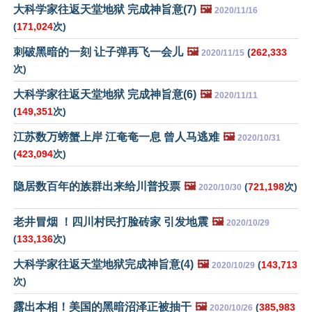
大科学家往返天堂地狱 完成神旨意(7)
🖼️
2020/11/16
(
171,024
次)
刺破黑暗的一刻 让子弹再飞一会儿
🖼️
(
262,333
2020/11/15
次)
大科学家往返天堂地狱 完成神旨意(6)
🖼️
2020/11/11
(
149,351
次)
江苏数万螃蟹上岸 江奄奄一息 曾人马逃难
🖼️
2020/10/31
(
423,094
次)
隐居数百年的族群出来给川普投票
🖼️
(
721,198
次)
2020/10/30
老井冒烟 ！四川村民打脸砖家 引发地震
🖼️
2020/10/29
(
133,136
次)
大科学家往返天堂地狱完成神旨意(4)
🖼️
(
143,713
2020/10/29
次)
露出本相！美国的黑暗沼泽正被抽干
🖼️
(
385,983
2020/10/26