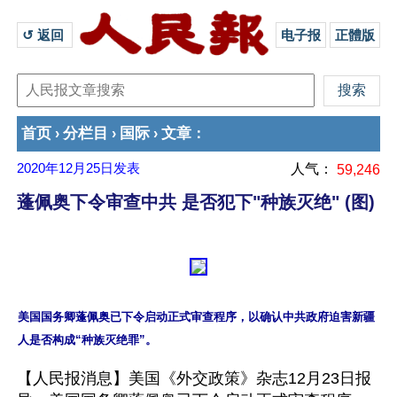
↺ 返回 
电子报
正體版
首页
分栏目
国际
文章
›
›
›
：
2020年12月25日
发表
人气：
59,246
蓬佩奥下令审查中共 是否犯下"种族灭绝" (图)
美国国务卿蓬佩奥已下令启动正式审查程序，以确认中共政府迫害新疆
【人民报消息】美国《外交政策》杂志12月23日报