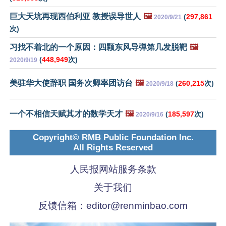
巨大天坑再现西伯利亚 教授误导世人
🖼️
(
297,861
2020/9/21
次)
习找不着北的一个原因：四颗东风导弹第几发脱靶
🖼️
(
448,949
次)
2020/9/19
美驻华大使辞职 国务次卿率团访台
🖼️
(
260,215
次)
2020/9/18
一个不相信天赋其才的数学天才
🖼️
(
185,597
次)
2020/9/16
Copyright© RMB Public Foundation Inc.
All Rights Reserved
人民报网站服务条款
关于我们
反馈信箱：
editor@renminbao.com