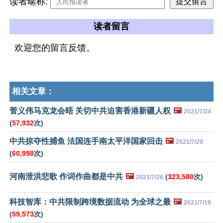
读者暱称:
读者留言
欢迎您的留言反馈。
相关文章：
菅义伟马克龙会晤 关切中共迫害香港新疆人权
🖼️
2021/7/24
(
57,932
次)
中共掠夺性捕鱼 法国连手南太平洋国家回击
🖼️
2021/7/20
(
60,998
次)
河南泄洪悲歌 作词作曲都是中共
🖼️
(
323,580
次)
2021/7/26
科技智库：中共限制跨境数据流动 为全球之最
🖼️
2021/7/19
(
59,573
次)