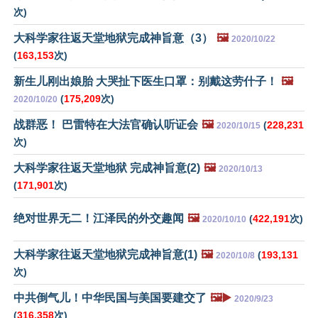
次)
大科学家往返天堂地狱完成神旨意（3）
🖼️
2020/10/22
(
163,153
次)
新生儿刚出娘胎 大哭扯下医生口罩：别戴这劳什子！
🖼️
(
175,209
次)
2020/10/20
战群恶！ 巴雷特在大法官确认听证会
🖼️
(
228,231
2020/10/15
次)
大科学家往返天堂地狱 完成神旨意(2)
🖼️
2020/10/13
(
171,901
次)
绝对世界无二！江泽民的外交趣闻
🖼️
(
422,191
次)
2020/10/10
大科学家往返天堂地狱完成神旨意(1)
🖼️
(
193,131
2020/10/8
次)
中共倒气儿！中华民国与美国要建交了
🖼️▶️
2020/9/23
(
316,358
次)