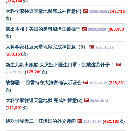
(
133,136
次)
大科学家往返天堂地狱完成神旨意(4)
🖼️
(
143,713
2020/10/29
次)
露出本相！美国的黑暗沼泽正被抽干
🖼️
(
385,983
2020/10/26
次)
大科学家往返天堂地狱完成神旨意（3）
🖼️
2020/10/22
(
163,153
次)
新生儿刚出娘胎 大哭扯下医生口罩：别戴这劳什子！
🖼️
(
175,209
次)
2020/10/20
战群恶！ 巴雷特在大法官确认听证会
🖼️
(
228,231
2020/10/15
次)
大科学家往返天堂地狱 完成神旨意(2)
🖼️
2020/10/13
(
171,901
次)
绝对世界无二！江泽民的外交趣闻
🖼️
(
422,191
次)
2020/10/10