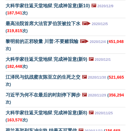
大科学家往返天堂地狱 完成神旨意(新10)
🖼️
2020/12/9
(
187,541
次)
最高法院首席大法官罗伯茨被拉下水
🖼️▶️
2020/12/5
(
319,815
次)
黎明前的正邪较量 川普:不要赌我输
🖼️▶️
(
451,048
2020/12/4
次)
大科学家往返天堂地狱 完成神旨意(新9)
🖼️
2020/12/1
(
182,448
次)
江泽民与炕战蜜友陈至立的生死之交
🖼️
(
521,665
2020/11/30
次)
习近平为何不在最后的时刻停下脚步
🖼️
(
356,294
2020/11/29
次)
大科学家往返天堂地狱 完成神旨意(新8)
🖼️
2020/11/25
(
163,570
次)
荷兰高架列车冲出轨 结果不可置信
🖼️
(
156,665