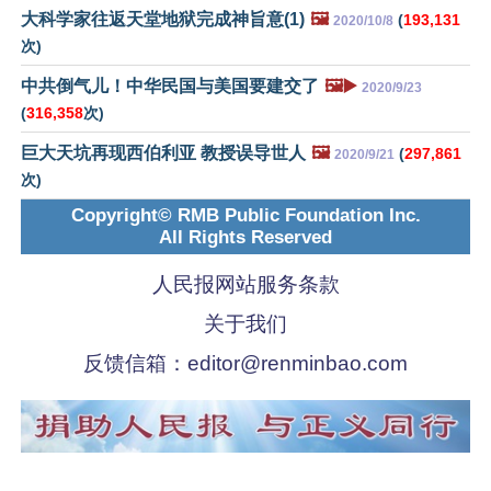
大科学家往返天堂地狱完成神旨意(1)
🖼️
(
193,131
2020/10/8
次)
中共倒气儿！中华民国与美国要建交了
🖼️▶️
2020/9/23
(
316,358
次)
巨大天坑再现西伯利亚 教授误导世人
🖼️
(
297,861
2020/9/21
次)
Copyright© RMB Public Foundation Inc.
All Rights Reserved
人民报网站服务条款
关于我们
反馈信箱：
editor@renminbao.com