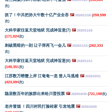
2020/11/22
次)
抓了！中共把孙大午数十亿产业全吞
🖼️
(
259,599
2020/11/18
次)
大科学家往返天堂地狱 完成神旨意(7)
🖼️
2020/11/16
(
171,024
次)
刺破黑暗的一刻 让子弹再飞一会儿
🖼️
(
262,333
2020/11/15
次)
大科学家往返天堂地狱 完成神旨意(6)
🖼️
2020/11/11
(
149,351
次)
江苏数万螃蟹上岸 江奄奄一息 曾人马逃难
🖼️
2020/10/31
(
423,094
次)
隐居数百年的族群出来给川普投票
🖼️
(
721,198
次)
2020/10/30
老井冒烟 ！四川村民打脸砖家 引发地震
🖼️
2020/10/29