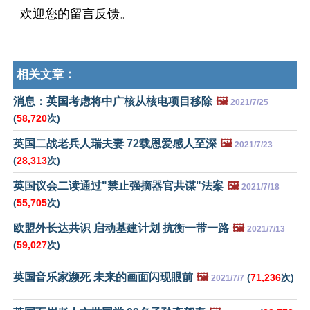
欢迎您的留言反馈。
相关文章：
消息：英国考虑将中广核从核电项目移除
🖼️
2021/7/25
(
58,720
次)
英国二战老兵人瑞夫妻 72载恩爱感人至深
🖼️
2021/7/23
(
28,313
次)
英国议会二读通过"禁止强摘器官共谋"法案
🖼️
2021/7/18
(
55,705
次)
欧盟外长达共识 启动基建计划 抗衡一带一路
🖼️
2021/7/13
(
59,027
次)
英国音乐家濒死 未来的画面闪现眼前
🖼️
(
71,236
次)
2021/7/7