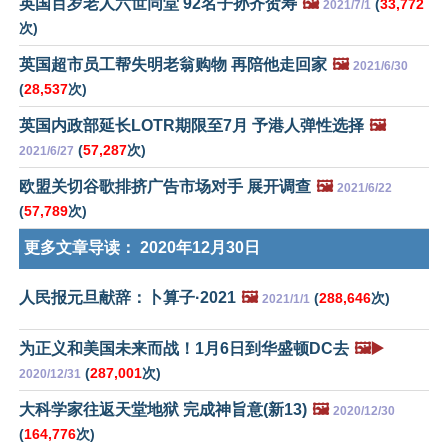
英国百岁老人六世同堂 92名子孙齐贺寿
🖼️
(
33,772
2021/7/1
次)
英国超市员工帮失明老翁购物 再陪他走回家
🖼️
2021/6/30
(
28,537
次)
英国内政部延长LOTR期限至7月 予港人弹性选择
🖼️
(
57,287
次)
2021/6/27
欧盟关切谷歌排挤广告市场对手 展开调查
🖼️
2021/6/22
(
57,789
次)
更多文章导读：
2020年12月30日
人民报元旦献辞：卜算子·2021
🖼️
(
288,646
次)
2021/1/1
为正义和美国未来而战！1月6日到华盛顿DC去
🖼️▶️
(
287,001
次)
2020/12/31
大科学家往返天堂地狱 完成神旨意(新13)
🖼️
2020/12/30
(
164,776
次)