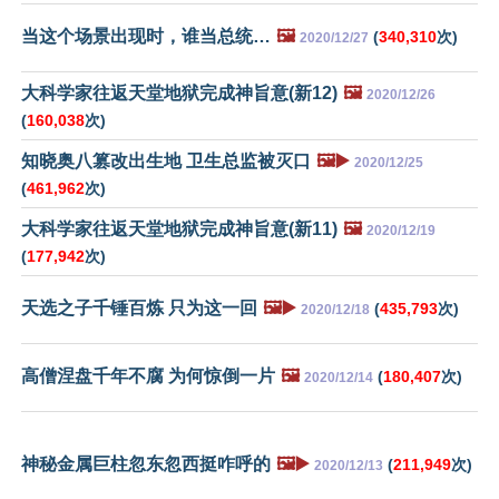
当这个场景出现时，谁当总统…
🖼️
(
340,310
次)
2020/12/27
大科学家往返天堂地狱完成神旨意(新12)
🖼️
2020/12/26
(
160,038
次)
知晓奥八篡改出生地 卫生总监被灭口
🖼️▶️
2020/12/25
(
461,962
次)
大科学家往返天堂地狱完成神旨意(新11)
🖼️
2020/12/19
(
177,942
次)
天选之子千锤百炼 只为这一回
🖼️▶️
(
435,793
次)
2020/12/18
高僧涅盘千年不腐 为何惊倒一片
🖼️
(
180,407
次)
2020/12/14
神秘金属巨柱忽东忽西挺咋呼的
🖼️▶️
(
211,949
次)
2020/12/13