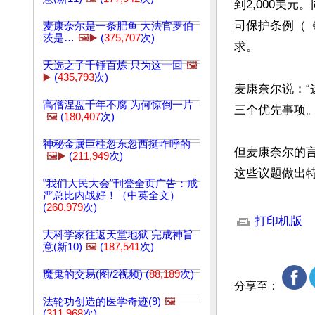
到2,000美
司保护条例（《
麦康奈尔是一条肥鱼 大法官罗伯
茨是…
🖼️▶️
(
375,707
次)
求。

天选之子千锤百炼 只为这一回
🖼️
▶️
(
435,793
次)
麦康奈尔说：
高僧涅盘千年不腐 为何惊倒一片
三个优先事项。”
🖼️
(
180,407
次)
神秘金属巨柱忽东忽西挺咋呼的
但麦康奈尔的
🖼️▶️
(
211,949
次)
这些议题做出
"我们人民大会"刊登全页广告：戒
严总比内战好！（中英全文）
文章网址: http://w
(
260,979
次)
打印机版
大科学家往返天堂地狱 完成神旨
意(新10)
🖼️
(
187,541
次)
魔鬼的交易(图/2视频) (
88,189
次)
分享至：
法轮功创造的医学奇迹(9)
🖼️
(
311,968
次)