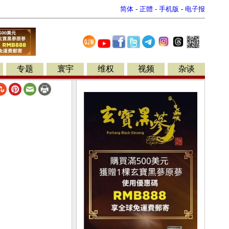
简体
-
正體
-
手机版
-
电子报
专题
寰宇
维权
视频
杂谈