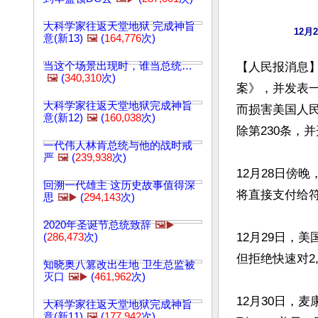
大科学家往返天堂地狱 完成神旨
意(新13)
🖼️
(
164,776
次)
当这个场景出现时，谁当总统…
【人民报消息】
🖼️
(
340,310
次)
案》，并发表一
大科学家往返天堂地狱完成神旨
而损害美国人民
意(新12)
🖼️
(
160,038
次)
除第230条，
一代伟人林肯总统与他的战时戒
严
🖼️
(
239,938
次)
12月28日傍晚
回溯一代雄主 这历史故事值得深
将直接支付给符
思
🖼️▶️
(
294,143
次)
2020年圣诞节总统致辞
🖼️▶️
12月29日，
(
286,473
次)
但拒绝快速对2,
知晓奥八篡改出生地 卫生总监被
灭口
🖼️▶️
(
461,962
次)
12月30日，
大科学家往返天堂地狱完成神旨
意(新11)
🖼️
(
177,942
次)