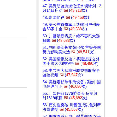
47. 美资助监测澜沧江水坝计划 12
月14日启动
🖼️
(
49,713
次)
48. 新闻简述
🖼️
(
49,459
次)
49. 美公布首份军工终端用户列表
含58家中企
🖼️
(
49,388
次)
50. 川普最新表态：绝不容忍大选
舞弊
🖼️
(
48,683
次)
51. 副司法部长接替巴尔 主管外国
势力影响美大选
🖼️
(
48,541
次)
52. 美国情报总监：将延迟提交外
国干预大选的报告
🖼️
(
48,480
次)
53. 中共黑客从非洲联盟窃取安全
监控视频
🖼️
(
47,947
次)
54. 美确定移除华为设备 拟撤中国
电信许可证
🖼️
(
46,680
次)
55. 川普任命1776委员会 反制纽
时1619项目
🖼️
(
45,682
次)
56. 历史性突破 川普促成以色列摩
洛哥建交
🖼️
(
45,558
次)
57. 朋友圈看到自己裸背视频 女子