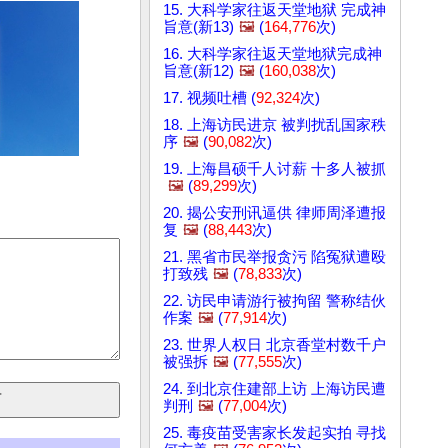
15. 大科学家往返天堂地狱 完成神
旨意(新13)
🖼️
(
164,776
次)
16. 大科学家往返天堂地狱完成神
旨意(新12)
🖼️
(
160,038
次)
17. 视频吐槽 (
92,324
次)
18. 上海访民进京 被判扰乱国家秩
序
🖼️
(
90,082
次)
19. 上海昌硕千人讨薪 十多人被抓
🖼️
(
89,299
次)
20. 揭公安刑讯逼供 律师周泽遭报
复
🖼️
(
88,443
次)
21. 黑省市民举报贪污 陷冤狱遭殴
打致残
🖼️
(
78,833
次)
22. 访民申请游行被拘留 警称结伙
作案
🖼️
(
77,914
次)
23. 世界人权日 北京香堂村数千户
被强拆
🖼️
(
77,555
次)
24. 到北京住建部上访 上海访民遭
判刑
🖼️
(
77,004
次)
25. 毒疫苗受害家长发起实拍 寻找