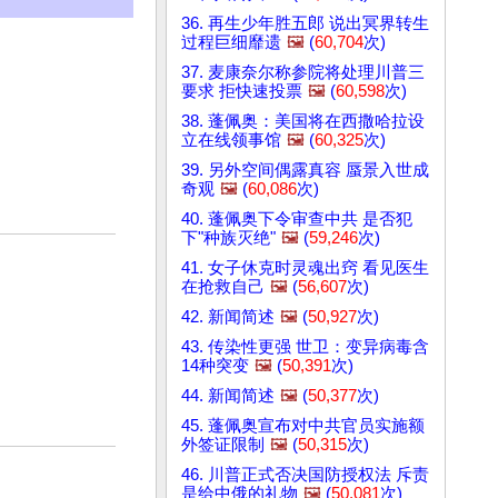
36. 再生少年胜五郎 说出冥界转生
过程巨细靡遗
🖼️
(
60,704
次)
37. 麦康奈尔称参院将处理川普三
要求 拒快速投票
🖼️
(
60,598
次)
38. 蓬佩奥：美国将在西撒哈拉设
立在线领事馆
🖼️
(
60,325
次)
39. 另外空间偶露真容 蜃景入世成
奇观
🖼️
(
60,086
次)
40. 蓬佩奥下令审查中共 是否犯
下"种族灭绝"
🖼️
(
59,246
次)
41. 女子休克时灵魂出窍 看见医生
在抢救自己
🖼️
(
56,607
次)
42. 新闻简述
🖼️
(
50,927
次)
43. 传染性更强 世卫：变异病毒含
14种突变
🖼️
(
50,391
次)
44. 新闻简述
🖼️
(
50,377
次)
45. 蓬佩奥宣布对中共官员实施额
外签证限制
🖼️
(
50,315
次)
46. 川普正式否决国防授权法 斥责
是给中俄的礼物
🖼️
(
50,081
次)