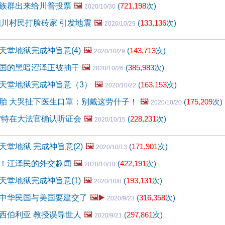
族群出来给川普投票
🖼️
(
721,198
次)
2020/10/30
四川村民打脸砖家 引发地震
🖼️
(
133,136
次)
2020/10/29
天堂地狱完成神旨意(4)
🖼️
(
143,713
次)
2020/10/29
国的黑暗沼泽正被抽干
🖼️
(
385,983
次)
2020/10/26
天堂地狱完成神旨意（3）
🖼️
(
163,153
次)
2020/10/22
胎 大哭扯下医生口罩：别戴这劳什子！
🖼️
(
175,209
次)
2020/10/20
雷特在大法官确认听证会
🖼️
(
228,231
次)
2020/10/15
堂地狱 完成神旨意(2)
🖼️
(
171,901
次)
2020/10/13
！江泽民的外交趣闻
🖼️
(
422,191
次)
2020/10/10
天堂地狱完成神旨意(1)
🖼️
(
193,131
次)
2020/10/8
中华民国与美国要建交了
🖼️▶️
(
316,358
次)
2020/9/23
西伯利亚 教授误导世人
🖼️
(
297,861
次)
2020/9/21