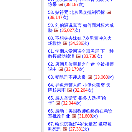
惊呆
🖼️
(
38,187
次)
58. 贴符咒 北京民众抵制强拆
🖼️
(
38,147
次)
59. 刘伯温说寓言 如何面对权术威
胁
🖼️
(
35,027
次)
60. 不想失去妹妹 7岁男童冲入火
场救她
🖼️
(
34,336
次)
61. 学期末堂网课全班黑屏 下一秒
教授感动掉泪
🖼️
(
33,738
次)
62. 唐朝几位宰相之仕途 全被相师
说中
🖼️
(
33,179
次)
63. 受酷刑不诬忠良
🖼️
(
33,060
次)
64. 异象示警人间 小僧化燕窝 天
降核果雨
🖼️
(
32,264
次)
65. 感人圣诞节 很多人选择"给
予"
🖼️
(
32,044
次)
66. 感动！美国教师临终前在急诊
室批改作业
🖼️
(
31,608
次)
67. 哈尔滨强奸4岁女童案 嫌犯被
判死刑
🖼️
(
27,381
次)