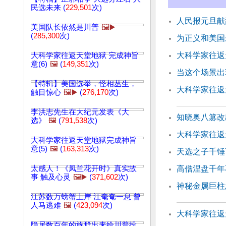
民选未来 (
229,501
次)
人民报元旦献辞
美国队长依然是川普
🖼️▶️
(
285,300
次)
为正义和美国
大科学家往返天
大科学家往返天堂地狱 完成神旨
意(6)
🖼️
(
149,351
次)
当这个场景出
【特辑】美国选举，怪相丛生，
大科学家往返
触目惊心
🖼️▶️
(
276,170
次)
李洪志先生在大纪元发表《大
知晓奥八篡改
选》
🖼️
(
791,538
次)
大科学家往返
大科学家往返天堂地狱完成神旨
意(5)
🖼️
(
163,313
次)
天选之子千锤
太感人！《凤兰花开时》真实故
高僧涅盘千年
事 触及心灵
🖼️▶️
(
371,602
次)
神秘金属巨柱
江苏数万螃蟹上岸 江奄奄一息 曾
人马逃难
🖼️
(
423,094
次)
大科学家往返天
隐居数百年的族群出来给川普投