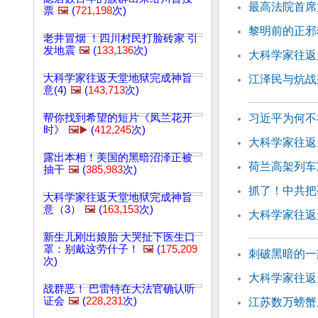
最高法院首席
票
🖼️
(
721,198
次)
黎明前的正邪
老井冒烟 ！四川村民打脸砖家 引
发地震
🖼️
(
133,136
次)
大科学家往返天
大科学家往返天堂地狱完成神旨
江泽民与炕战
意(4)
🖼️
(
143,713
次)
帮你找到希望的短片《凤兰花开
习近平为何不
时》
🖼️▶️
(
412,245
次)
大科学家往返天
露出本相！美国的黑暗沼泽正被
荷兰高架列车
抽干
🖼️
(
385,983
次)
抓了！中共把
大科学家往返天堂地狱完成神旨
意（3）
🖼️
(
163,153
次)
大科学家往返天
新生儿刚出娘胎 大哭扯下医生口
罩：别戴这劳什子！
🖼️
(
175,209
刺破黑暗的一
次)
大科学家往返天
战群恶！ 巴雷特在大法官确认听
证会
🖼️
(
228,231
次)
江苏数万螃蟹