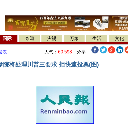
国际
奇闻
灾祸
万象
生活
文化
人气：
60,598
分享：
发表
参院将处理川普三要求 拒快速投票(图)