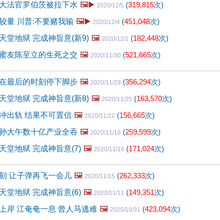
大法官罗伯茨被拉下水
🖼️▶️
(
319,815
次)
2020/12/5
较量 川普:不要赌我输
🖼️▶️
(
451,048
次)
2020/12/4
堂地狱 完成神旨意(新9)
🖼️
(
182,448
次)
2020/12/1
蜜友陈至立的生死之交
🖼️
(
521,665
次)
2020/11/30
在最后的时刻停下脚步
🖼️
(
356,294
次)
2020/11/29
堂地狱 完成神旨意(新8)
🖼️
(
163,570
次)
2020/11/25
冲出轨 结果不可置信
🖼️
(
156,665
次)
2020/11/22
孙大午数十亿产业全吞
🖼️
(
259,599
次)
2020/11/18
堂地狱 完成神旨意(7)
🖼️
(
171,024
次)
2020/11/16
刻 让子弹再飞一会儿
🖼️
(
262,333
次)
2020/11/15
堂地狱 完成神旨意(6)
🖼️
(
149,351
次)
2020/11/11
上岸 江奄奄一息 曾人马逃难
🖼️
(
423,094
次)
2020/10/31