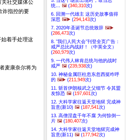
5. 当这个场景出现时，谁当总
有关社交媒体公
统…
🖼️
(
340,310
次)
欺诈指控的要
6. 回溯一代雄主 这历史故事值得
深思
🖼️▶️
(
294,143
次)
7. 2020年圣诞节总统致辞
🖼️▶️
(
286,473
次)
开始着手处理这
8. "我们人民大会"刊登全页广告：
戒严总比内战好！（中英全文）
(
260,979
次)
9. 一代伟人林肯总统与他的战时
戒严
🖼️
(
239,938
次)
者麦康奈尔将为
10. 神秘金属巨柱忽东忽西挺咋呼
的
🖼️▶️
(
211,949
次)
11. 斩首伊朗核武之父细节 令其盟
友惊恐
🖼️
(
197,601
次)
12. 大科学家往返天堂地狱 完成神
旨意(新10)
🖼️
(
187,541
次)
13. 高僧涅盘千年不腐 为何惊倒一
片
🖼️
(
180,407
次)
14. 大科学家往返天堂地狱完成神
旨意(新11)
🖼️
(
177,942
次)