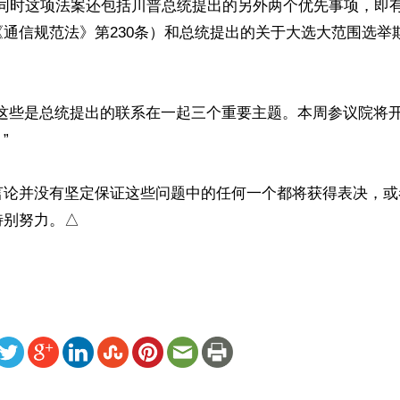
元。同时这项法案还包括川普总统提出的另外两个优先事项，即
通信规范法》第230条）和总统提出的关于大选大范围选举
“这些是总统提出的联系在一起三个重要主题。本周参议院将


言论并没有坚定保证这些问题中的任何一个都将获得表决，或
特别努力。△
ww.renminbao.com/rmb/articles/2020/12/30/71941.html