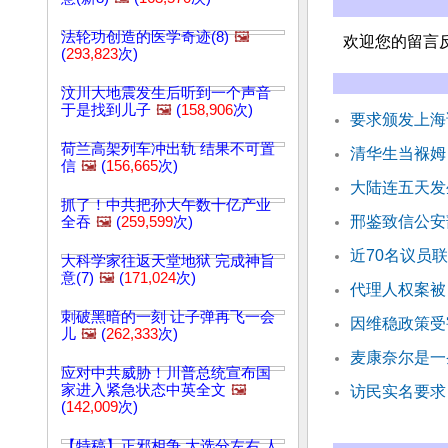
法轮功创造的医学奇迹(8)
🖼️
欢迎您的留言
(
293,823
次)
汶川大地震发生后听到一个声音
于是找到儿子
🖼️
(
158,906
次)
要求颁发上海
荷兰高架列车冲出轨 结果不可置
清华生当褓姆 
信
🖼️
(
156,665
次)
大陆连五天发
抓了！中共把孙大午数十亿产业
邢鉴致信公安
全吞
🖼️
(
259,599
次)
近70名议员
大科学家往返天堂地狱 完成神旨
意(7)
🖼️
(
171,024
次)
代理人权案被
刺破黑暗的一刻 让子弹再飞一会
因维稳政策受
儿
🖼️
(
262,333
次)
麦康奈尔是一
应对中共威胁！川普总统宣布国
家进入紧急状态中英全文
🖼️
访民实名要求
(
142,009
次)
【特稿】正邪相争 大选分左右 人