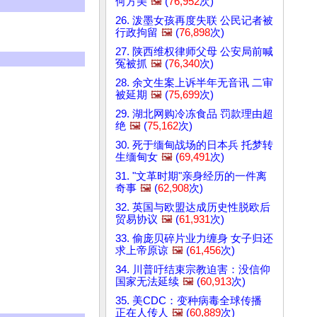
何方美
🖼️
(
76,952
次)
26. 泼墨女孩再度失联 公民记者被
行政拘留
🖼️
(
76,898
次)
27. 陕西维权律师父母 公安局前喊
冤被抓
🖼️
(
76,340
次)
28. 余文生案上诉半年无音讯 二审
被延期
🖼️
(
75,699
次)
29. 湖北网购冷冻食品 罚款理由超
绝
🖼️
(
75,162
次)
30. 死于缅甸战场的日本兵 托梦转
生缅甸女
🖼️
(
69,491
次)
31. "文革时期"亲身经历的一件离
奇事
🖼️
(
62,908
次)
32. 英国与欧盟达成历史性脱欧后
贸易协议
🖼️
(
61,931
次)
33. 偷庞贝碎片业力缠身 女子归还
求上帝原谅
🖼️
(
61,456
次)
34. 川普吁结束宗教迫害：没信仰
国家无法延续
🖼️
(
60,913
次)
35. 美CDC：变种病毒全球传播
正在人传人
🖼️
(
60,889
次)