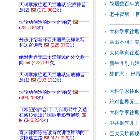
隐居数百年的
大科学家往返天堂地狱 完成神旨
意(2)
🖼️
(
171,901
次)
老井冒烟 ！
法轮功创造的医学奇迹(7)
🖼️
(
281,184
次)
大科学家往返
分步介绍新泽西州居民怎样填写
露出本相！美
和送寄选票
🖼️
(
229,070
次)
大科学家往返
绝对世界无二！江泽民的外交趣
闻
🖼️
(
422,191
次)
新生儿刚出娘
战群恶！ 巴
大科学家往返天堂地狱完成神旨
意(1)
🖼️
(
193,131
次)
大科学家往返天
法轮功创造的医学奇迹(6)
🖼️
(
304,209
次)
绝对世界无二
《希望的声音II》万部影片中入选
大科学家往返
在洛杉矶短片国际电影节展映
🖼️
▶️
(
346,224
次)
中共倒气儿！
盲人律师陈光诚首次讲述神助的
巨大天坑再现
惊悚逃亡路
🖼️
(
427,026
次)