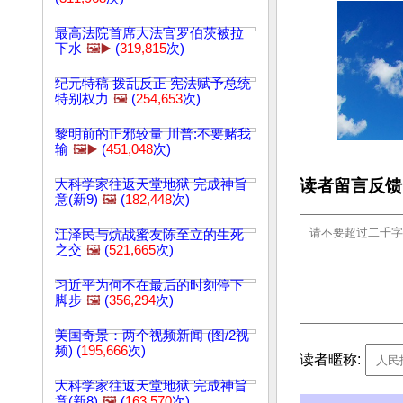
最高法院首席大法官罗伯茨被拉
下水
🖼️▶️
(
319,815
次)
纪元特稿 拨乱反正 宪法赋予总统
特别权力
🖼️
(
254,653
次)
黎明前的正邪较量 川普:不要赌我
输
🖼️▶️
(
451,048
次)
读者留言反馈
大科学家往返天堂地狱 完成神旨
意(新9)
🖼️
(
182,448
次)
江泽民与炕战蜜友陈至立的生死
之交
🖼️
(
521,665
次)
习近平为何不在最后的时刻停下
脚步
🖼️
(
356,294
次)
美国奇景：两个视频新闻 (图/2视
频) (
195,666
次)
读者暱称:
大科学家往返天堂地狱 完成神旨
意(新8)
🖼️
(
163,570
次)