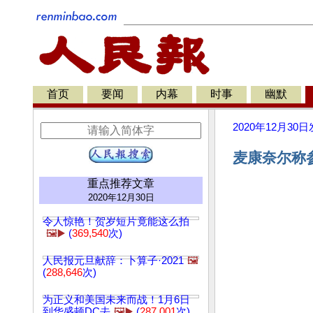
首页
要闻
内幕
时事
幽默
2020年12月30日
麦康奈尔称
重点推荐文章
2020年12月30日
令人惊艳！贺岁短片竟能这么拍
🖼️▶️
(
369,540
次)
人民报元旦献辞：卜算子·2021
🖼️
(
288,646
次)
为正义和美国未来而战！1月6日
到华盛顿DC去
🖼️▶️
(
287,001
次)