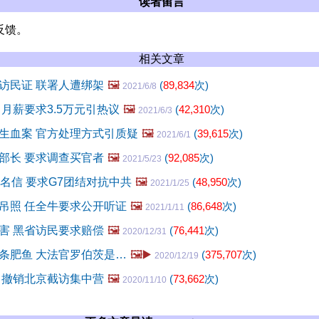
读者留言
反馈。
相关文章
访民证 联署人遭绑架
🖼️
(
89,834
次)
2021/6/8
月薪要求3.5万元引热议
🖼️
(
42,310
次)
2021/6/3
生血案 官方处理方式引质疑
🖼️
(
39,615
次)
2021/6/1
部长 要求调查买官者
🖼️
(
92,085
次)
2021/5/23
联名信 要求G7团结对抗中共
🖼️
(
48,950
次)
2021/1/25
吊照 任全牛要求公开听证
🖼️
(
86,648
次)
2021/1/11
害 黑省访民要求赔偿
🖼️
(
76,441
次)
2020/12/31
条肥鱼 大法官罗伯茨是…
🖼️▶️
(
375,707
次)
2020/12/19
 撤销北京截访集中营
🖼️
(
73,662
次)
2020/11/10