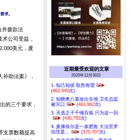
合并拨款法
技术公司受益，
000美元，废
近期最受欢迎的文章
2020年12月30日
国人补助法案》，
1. 知己知彼 取胜有望
🖼️▶️
(
462,949
次)
2. 知晓奥八篡改出生地 卫生总监
提出的三个要求，
被灭口
🖼️▶️
(
461,962
次)
3. 天选之子千锤百炼 只为这一回
🖼️▶️
(
435,793
次)
4. 麦康奈尔是一条肥鱼 大法官罗
伯茨是…
🖼️▶️
(
375,707
次)
救济支票数额提高