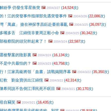
解紛爭 仍發生零星衝突
🖼️
(
14,524
次)
2004/3/27
的！江的突發事件指揮部先遇突發事件
🖼️
(
22,086
次)
2004/3/26
灣「萬歲」 搶在神探李昌鈺赴臺前暴亂
🖼️
(
26,097
次)
2004/3/25
多嘴多舌 江綿恆非要周正毅小命
🖼️
(
30,342
次)
2004/3/25
部檢察院的頭兒幹起來了！
🖼️
(
22,587
次)
2004/3/24
選槍擊案的陰影裏
🖼️
(
16,134
次)
2004/3/24
不是中共最怕的？
🖼️
(
43,758
次)
2004/3/23
行！江家高級將領「血書」請戰揭開序幕
🖼️
(
35,350
次)
2004/3/22
紅軟 劉金寶供出江綿恆
🖼️
(
42,314
次)
2004/3/22
陳希同說不告倒江澤民死不瞑目
🖼️
(
30,170
次)
2004/3/21
暗自竊笑
🖼️
(
16,435
次)
2004/3/21
關於臺灣選舉是這樣報道的，別笑
🖼️
(
25,918
次)