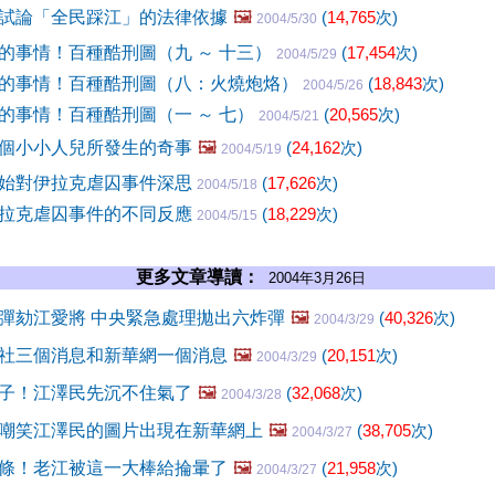
試論「全民踩江」的法律依據
🖼️
(
14,765
次)
2004/5/30
的事情！百種酷刑圖（九 ～ 十三）
(
17,454
次)
2004/5/29
的事情！百種酷刑圖（八：火燒炮烙）
(
18,843
次)
2004/5/26
的事情！百種酷刑圖（一 ～ 七）
(
20,565
次)
2004/5/21
個小小人兒所發生的奇事
🖼️
(
24,162
次)
2004/5/19
始對伊拉克虐囚事件深思
(
17,626
次)
2004/5/18
拉克虐囚事件的不同反應
(
18,229
次)
2004/5/15
更多文章導讀：
2004年3月26日
彈劾江愛將 中央緊急處理拋出六炸彈
🖼️
(
40,326
次)
2004/3/29
社三個消息和新華網一個消息
🖼️
(
20,151
次)
2004/3/29
子！江澤民先沉不住氣了
🖼️
(
32,068
次)
2004/3/28
嘲笑江澤民的圖片出現在新華網上
🖼️
(
38,705
次)
2004/3/27
條！老江被這一大棒給掄暈了
🖼️
(
21,958
次)
2004/3/27