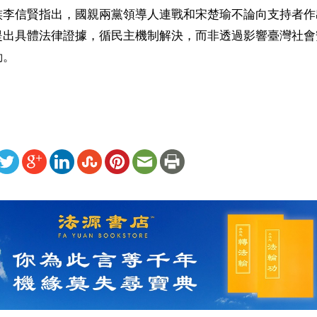
族李信賢指出，國親兩黨領導人連戰和宋楚瑜不論向支持者作
提出具體法律證據，循民主機制解決，而非透過影響臺灣社會
動。
ww.renminbao.com/rmb/articles/2004/3/27/30484b.html