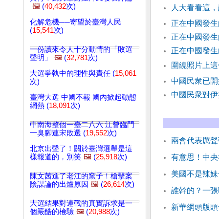
🖼️
(
40,432
次)
人大看看這，
化解危機──寄望於臺灣人民
正在中國發生
(
15,541
次)
正在中國發生
一份讀來令人十分動情的「敗選
正在中國發生
聲明」
🖼️
(
32,781
次)
圍繞照片上這
大選爭執中的理性與責任 (
15,061
中國民衆已開
次)
中國民衆對伊
臺灣大選 中國不報 國內掀起動態
網熱 (
18,091
次)
中南海整個一臺二八六 江曾臨門
一臭腳連宋敗選 (
19,552
次)
兩會代表厲聲
北京出聲了！關於臺灣選舉是這
樣報道的，別笑
🖼️
(
25,918
次)
有意思！中央
美國不是辣妹
陳文茜進了老江的窯子！槍擊案
陰謀論的出爐原因
🖼️
(
26,614
次)
誰幹的？一張
大選結果對連戰的真實訴求是一
新華網頭版頭
個嚴酷的檢驗
🖼️
(
20,988
次)