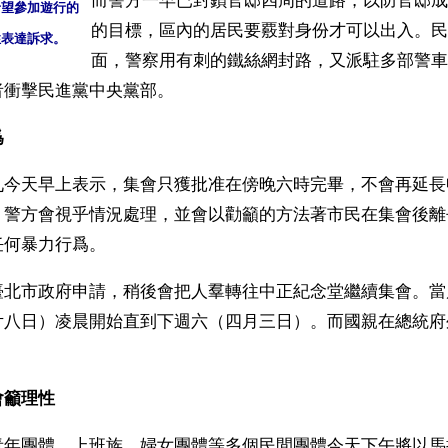
而警方一早已封鎖官邸四周的道路，以防官邸成
希望參加遊行的
的目標，區內的居民要覈對身份才可以出入。民
性表達訴求。
面，警察用有刺的鐵絲網封路，又派駐多部警車
者衝擊民進黨中央黨部。
爲
九今天早上表示，集會只獲批准在傍晚六時完畢，不會再延長
，警方會視乎情況處理，並會以勸籲的方法著市民在集會後離
任何暴力行爲。
臺北市政府申請，稍後會把人羣轉往中正紀念堂繼續集會。當
廿八日）凌晨開始直到下週六（四月三日）。而國親在總統府
。
會籲理性
青年團體、上班族、婦女團體等多個民間團體今天下午將以馬