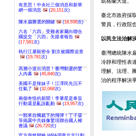
凱格蘭大道。
有意思！中央社三個消息和新華
網一個消息
🖼️
(
20,151
次)
臺北市政府採
陳水扁勝選的關鍵
🖼️
(
18,938
次)
警員，行政院
六名「六四」受難者家屬向聯合
國提交「六四」失蹤者報告
🖼️
以民主法治解
(
17,581
次)
執行江屠殺密令 劉京被國際追查
臺灣總統陳水
🖼️
(
19,781
次)
冷靜和理性表
高層小道出消息！臺灣動盪的驚
理解、法理、
人內幕
🖼️
(
45,840
次)
治的程序解決
美國不是辣妹子！江澤民先沉不
住氣了
🖼️
(
32,068
次)
兩個奇怪的新聞！李肇星是奉旨
行動還是亂說亂動
🖼️
(
19,957
次)
一顆來自獨裁下的飛彈！丁子霖
等揭露中共錄像驚現聯合國人權
會議
🖼️
(
26,720
次)
官方突然變臉 WPA調查北京計劃