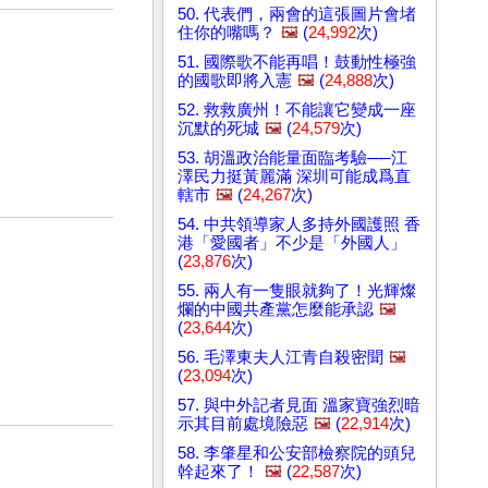
50. 代表們，兩會的這張圖片會堵
住你的嘴嗎？
🖼️
(
24,992
次)
51. 國際歌不能再唱！鼓動性極強
的國歌即將入憲
🖼️
(
24,888
次)
52. 救救廣州！不能讓它變成一座
沉默的死城
🖼️
(
24,579
次)
53. 胡溫政治能量面臨考驗──江
澤民力挺黃麗滿 深圳可能成爲直
轄市
🖼️
(
24,267
次)
54. 中共領導家人多持外國護照 香
港「愛國者」不少是「外國人」
(
23,876
次)
55. 兩人有一隻眼就夠了！光輝燦
爛的中國共產黨怎麼能承認
🖼️
(
23,644
次)
56. 毛澤東夫人江青自殺密聞
🖼️
(
23,094
次)
57. 與中外記者見面 溫家寶強烈暗
示其目前處境險惡
🖼️
(
22,914
次)
58. 李肇星和公安部檢察院的頭兒
幹起來了！
🖼️
(
22,587
次)