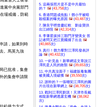
爲集會人士衝擊
5. 這兩張照片是不是中共最怕
進黨中央黨部門
的？
🖼️
(
43,758
次)
在場戒備，防範
6. 香港問題成焦點！鄧小平被暗
殺檔案的曝光原因
🖼️
(
43,487
次)
7. 陳良宇楞曾慶紅軟 劉金寶供
出江綿恆
🖼️
(
42,314
次)
8. 李肇星拔掉三顆門牙變美女 答
記者問又把江賣國捅了出去
🖼️
申請，如果到時
(
40,865
次)
9. 真行！鄧力羣對江澤民發表評
去。馬英九強
論
🖼️
(
40,432
次)
10. 一針見血！新華網這文章說江
澤民是人民的敗類
🖼️
(
39,653
次)
局已批准，集會
11. 中共真沒面子！福建販毒集團
被美國入境破獲
🖼️
(
39,550
次)
外的集會申請限
12. 誰幹的？一張嘲笑江澤民的圖
片出現在新華網上
🖼️
(
38,705
次)
13. 戳到江澤民劉淇！天津市長戴
相龍新華網透露玄機
🖼️
(
38,062
次)
拉松接力方式，
14. 蔣彥永醫生向「兩會」血淚上