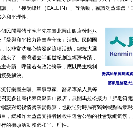
講」、「接受峰煙（CALL IN）」等活動，籲請泛藍陣營
務必和平理性。
多個民間團體昨晚率先在臺北圓山飯店發起八
松「愛與和平接力爲臺灣守夜」活動。民間團
出，以非常沈痛心情發起這項活動，總統大選
日結束了，臺灣過去半個世紀創造經濟奇蹟，
民主奇蹟，呼籲若有政治紛爭，應以民主機制
數萬民衆揮舞國旗
相授受解決。
將凱達格蘭大
年流行樂團主唱、軍事專家、醫界專業人員等
號召更多社團代表齊聚圓山飯店，展開馬拉松接力「肥皂箱開
士暢談對選後情勢演變觀察，也歡迎對時局有獨到觀點民衆現
節目，緩和昨天藍營支持者砸毀中選會公物的社會緊繃氣氛，
舉行的街頭活動務必和平、理性。