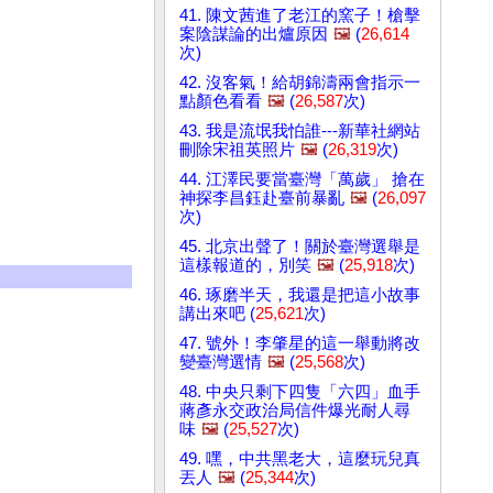
41. 陳文茜進了老江的窯子！槍擊
案陰謀論的出爐原因
🖼️
(
26,614
次)
42. 沒客氣！給胡錦濤兩會指示一
點顏色看看
🖼️
(
26,587
次)
43. 我是流氓我怕誰---新華社網站
刪除宋祖英照片
🖼️
(
26,319
次)
44. 江澤民要當臺灣「萬歲」 搶在
神探李昌鈺赴臺前暴亂
🖼️
(
26,097
次)
45. 北京出聲了！關於臺灣選舉是
這樣報道的，別笑
🖼️
(
25,918
次)
46. 琢磨半天，我還是把這小故事
講出來吧 (
25,621
次)
47. 號外！李肇星的這一舉動將改
變臺灣選情
🖼️
(
25,568
次)
48. 中央只剩下四隻「六四」血手
蔣彥永交政治局信件爆光耐人尋
味
🖼️
(
25,527
次)
49. 嘿，中共黑老大，這麼玩兒真
丟人
🖼️
(
25,344
次)