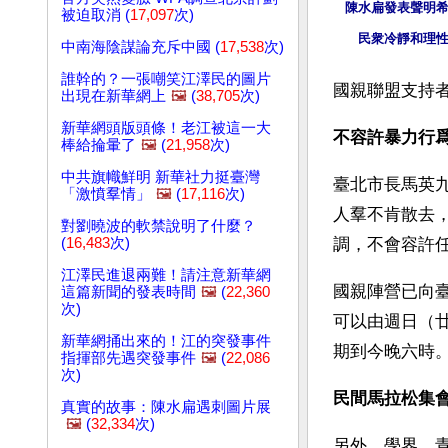
陳水扁發表聲明
被迫取消 (
17,097
次)
民衆冷靜和理
中南海陰謀論充斥中國 (
17,538
次)
誰幹的？一張嘲笑江澤民的圖片
國親聯盟支持
出現在新華網上
🖼️
(
38,705
次)
新華網頭版頭條！老江被這一大
不容許暴力行
棒給掄暈了
🖼️
(
21,958
次)
中共旗幟鮮明 新華社力挺臺灣
臺北市長馬英
「激憤羣情」
🖼️
(
17,116
次)
人羣不肯散去
對劉曉波的軟禁說明了什麼？
(
16,483
次)
調，不會容許
江澤民進退兩難！請注意新華網
國親陣營已向
這篇新聞的發表時間
🖼️
(
22,360
次)
可以由週日（
新華網捅出來的！江的突發事件
期到今晚六時
指揮部先遇突發事件
🖼️
(
22,086
次)
民間馬拉松集
真實的故事：陳水扁遇刺圖片展
🖼️
(
32,334
次)
另外，學界、