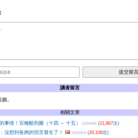
:
讀者留言
反饋。
相關文章
的事情！百種酷刑圖（十四 ～ 十五）
(
21,867
次)
2004/6/8
：沒想到爸媽的預言發生了！
🖼️
(
20,108
次)
2004/6/4