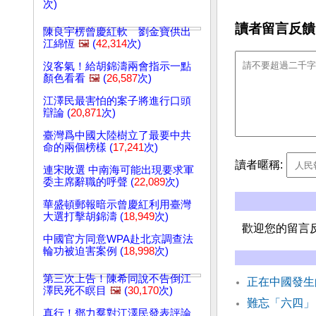
次)
讀者留言反饋
陳良宇楞曾慶紅軟 劉金寶供出
江綿恆
🖼️
(
42,314
次)
沒客氣！給胡錦濤兩會指示一點
顏色看看
🖼️
(
26,587
次)
江澤民最害怕的案子將進行口頭
辯論 (
20,871
次)
臺灣爲中國大陸樹立了最要中共
命的兩個榜樣 (
17,241
次)
讀者暱稱:
連宋敗選 中南海可能出現要求軍
委主席辭職的呼聲 (
22,089
次)
華盛頓郵報暗示曾慶紅利用臺灣
大選打擊胡錦濤 (
18,949
次)
歡迎您的留言
中國官方同意WPA赴北京調查法
輪功被迫害案例 (
18,998
次)
第三次上告！陳希同說不告倒江
正在中國發生
澤民死不瞑目
🖼️
(
30,170
次)
難忘「六四」
真行！鄧力羣對江澤民發表評論