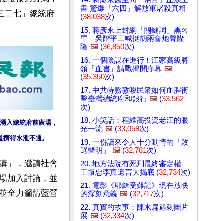
書 驚爆「六四」解放軍屠殺真相
「三二七」總統府
(
38,038
次)
15. 蔣彥永上封網「關鍵詞」黑名
單 吳階平三喊挺胡兩會炮聲隆
隆
🖼️
(
36,850
次)
16. 一個陰謀在進行！江家高級將
領「血書」請戰揭開序幕
🖼️
(
35,350
次)
17. 中共特務教唆民衆如何血腥衝
擊臺灣總統府和銀行
🖼️
(
33,562
次)
18. 小笑話：程維高投資老江的眼
湧入總統府前廣場，
光一流
🖼️
(
33,059
次)
道擠得水泄不通。
19. 一份讀來令人十分動情的「敗
選聲明」
🖼️
(
32,781
次)
講」，邀請社會
20. 地方法院有死刑最終審定權
王懷忠李真遺言大揭底 (
32,734
次)
場加入討論，並
21. 電影《耶穌受難記》現在放映
並全力籲請藍營
的深刻意義
🖼️
(
32,717
次)
22. 真實的故事：陳水扁遇刺圖片
展
🖼️
(
32,334
次)