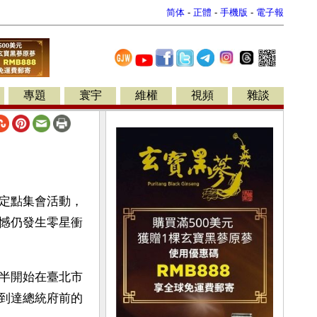
简体
-
正體
-
手機版
-
電子報
專題
寰宇
維權
視頻
雜談
定點集會活動，
憾仍發生零星衝
半開始在臺北市
到達總統府前的