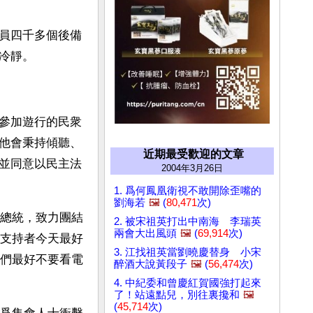
員四千多個後備
冷靜。
參加遊行的民衆
他會秉持傾聽、
近期最受歡迎的文章
並同意以民主法
2004年3月26日
1. 爲何鳳凰衛視不敢開除歪嘴的
劉海若
🖼️
(
80,471
次)
總統，致力團結
2. 被宋祖英打出中南海 李瑞英
兩會大出風頭
🖼️
(
69,914
次)
支持者今天最好
3. 江找祖英當劉曉慶替身 小宋
們最好不要看電
醉酒大說黃段子
🖼️
(
56,474
次)
4. 中紀委和曾慶紅賀國強打起來
了！站遠點兒，別往裏攙和
🖼️
(
45,714
次)