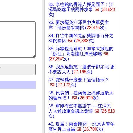
32. 李柱銘給香港人掙足面子！江
澤民吃癟子的兩件糗事
🖼️
(
28,829
次)
33. 要求罷免江澤民中央軍委主
席！部份精采網帖 (
28,475
次)
34. 打往中國的電話費調漲百分之
30的原因
🖼️
(
28,388
次)
35. 篩糠也是運動！加拿大掀起的
「訴江」高潮讓江澤民哆嗦
🖼️
(
27,257
次)
36. 我永遠難忘！連孩子都如此 更
不要說大人 (
27,195
次)
37. 羅幹爲什麼要下這個指示？
🖼️
(
27,172
次)
38. 代表們，在兩會上揭穿這最大
的騙局吧！
🖼️
(
26,909
次)
39. 軍隊有些不聽話了──江澤民
人大解放軍會議上發狠
🖼️
(
26,810
次)
40. 反黨！兩會期間 一北京男青年
廣告牌上自縊
🖼️
(
26,700
次)