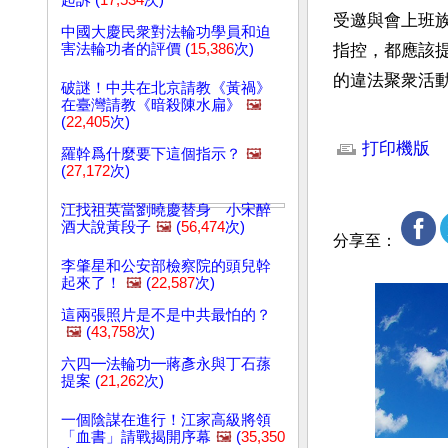
起訴 (
17,534
次)
受邀與會上班
中國大慶民衆對法輪功學員和迫
害法輪功者的評價 (
15,386
次)
指控，都應該
的違法聚衆活
破謎！中共在北京請教《黃禍》
在臺灣請教《暗殺陳水扁》
🖼️
(
22,405
次)
文章網址: http://w
打印機版
羅幹爲什麼要下這個指示？
🖼️
(
27,172
次)
江找祖英當劉曉慶替身 小宋醉
酒大說黃段子
🖼️
(
56,474
次)
分享至：
李肇星和公安部檢察院的頭兒幹
起來了！
🖼️
(
22,587
次)
這兩張照片是不是中共最怕的？
🖼️
(
43,758
次)
六四━法輪功━蔣彥永與丁石蓀
提案 (
21,262
次)
一個陰謀在進行！江家高級將領
「血書」請戰揭開序幕
🖼️
(
35,350