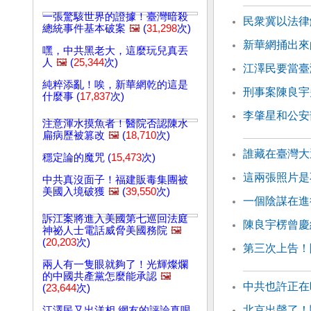
一張驚駭世界的證據！臺灣暗殺
民衆冀以法律
總統事件基本破案
🖼️
(
31,298
次)
新華網捅出來
嘿，中共黑老大，這麼玩兒真丟
人
🖼️
(
25,344
次)
江澤民要當臺
純粹添亂！唉，新華網乾的這是
刑事案陳良宇
什麼事 (
17,837
次)
李肇星和公安
注意渾水摸魚者！醫院否認陳水
扁病歷被篡改
🖼️
(
18,710
次)
誰藏在臺灣大
穩定論的魔咒 (
15,473
次)
這兩張照片是
中共真沒面子！福建販毒集團被
美國入境破獲
🖼️
(
39,550
次)
一個陰謀在進
訴江案將進入美國第七巡回法庭
陳良宇楞曾慶
神祕人士電話威脅美國務院
🖼️
(
20,203
次)
第三次上告！
兩人有一隻眼就夠了！光輝燦爛
的中國共產黨怎麼能承認
🖼️
中共也許正在
(
23,644
次)
北京出聲了！
江澤民又出洋相 網友的評論真哏