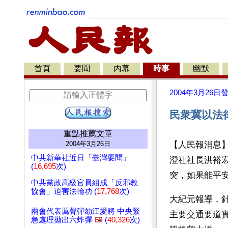
首頁
要聞
內幕
時事
幽默
2004年3月26日
民衆冀以法
重點推薦文章
2004年3月26日
【人民報消息
中共新華社近日「臺灣要聞」
澄社社長洪裕
(
16,695
次)
突，如果能平
中共黨政高級官員組成「反邪教
協會」迫害法輪功 (
17,768
次)
大紀元報導，
兩會代表厲聲彈劾江愛將 中央緊
主要交通要道
急處理拋出六炸彈
🖼️
(
40,326
次)