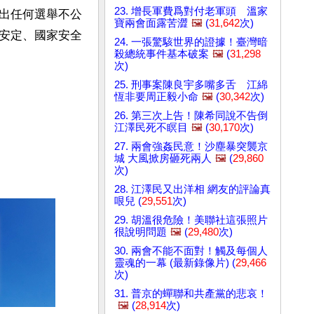
23. 增長軍費爲對付老軍頭 溫家
出任何選舉不公
寶兩會面露苦澀
🖼️
(
31,642
次)
安定、國家安全
24. 一張驚駭世界的證據！臺灣暗
殺總統事件基本破案
🖼️
(
31,298
次)
25. 刑事案陳良宇多嘴多舌 江綿
恆非要周正毅小命
🖼️
(
30,342
次)
26. 第三次上告！陳希同說不告倒
江澤民死不瞑目
🖼️
(
30,170
次)
27. 兩會強姦民意！沙塵暴突襲京
城 大風掀房砸死兩人
🖼️
(
29,860
次)
28. 江澤民又出洋相 網友的評論真
哏兒 (
29,551
次)
29. 胡溫很危險！美聯社這張照片
很說明問題
🖼️
(
29,480
次)
30. 兩會不能不面對！觸及每個人
靈魂的一幕 (最新錄像片) (
29,466
次)
31. 普京的蟬聯和共產黨的悲哀！
🖼️
(
28,914
次)