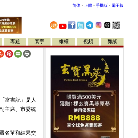
简体
-
正體
-
手機版
-
電子報
專題
寰宇
維權
視頻
雜談
的「富書記」是人
副主席、市委統
覈名單和結果交