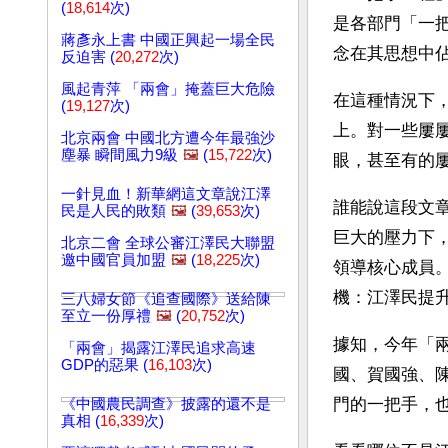
(
18,614
次)
是各部門「一
蔣彥永上書 中國正興起一場全民
念在其思想中
反迫害 (
20,272
次)
風起青萍 「兩會」掩蓋巨大危險
在這種情況下
(
19,127
次)
上。對一些屢
北京兩會 中國北方遭今年最強沙
塵暴 瞬間風力9級
🖼️
(
15,722
次)
眼，甚至有的
一針見血！新華網這文章說江澤
誰能說這段文
民是人民的敗類
🖼️
(
39,653
次)
巨大的壓力下
北京二會 全球公審江澤民大聯盟
邀中國官員加盟
🖼️
(
18,225
次)
領導核心成員
機：江澤民提
三八婦女節《追查國際》送給陳
至立一份厚禮
🖼️
(
20,752
次)
據知，今年「
「兩會」揭露江澤民追求高速
GDP的惡果 (
16,103
次)
國、賀國強、
門的一把手，
《中國農民調查》披露的還不是
真相 (
16,339
次)