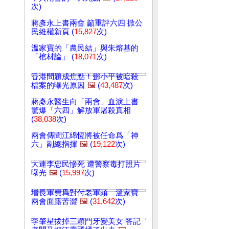
次)
蔣彥永上書兩會 籲重評六四 掀公
民維權新頁 (
15,827
次)
溫家寶的「農民結」與朱熔基的
「棺材論」 (
18,071
次)
香港問題成焦點！鄧小平被暗殺
檔案的曝光原因
🖼️
(
43,487
次)
蔣彥永醫生向「兩會」血淚上書
驚爆「六四」解放軍屠殺真相
(
38,038
次)
兩會傳聞江綿恆將被任命爲「神
六」副總指揮
🖼️
(
19,122
次)
大連李忠民慘死 遭警察毒打照片
曝光
🖼️
(
15,997
次)
增長軍費爲對付老軍頭 溫家寶
兩會面露苦澀
🖼️
(
31,642
次)
李肇星拔掉三顆門牙變美女 答記