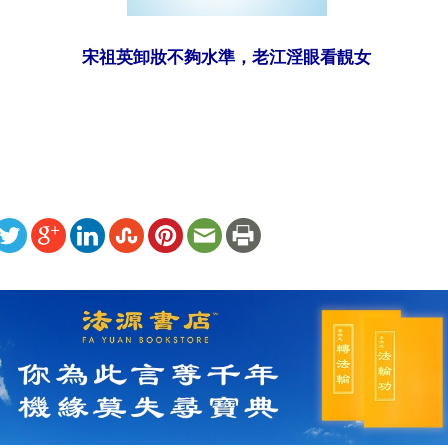
宋祖英卸妝不夠水準，老江淫眼看靚女
ww.renminbao.com/rmb/articles/2004/3/10/30267b.html