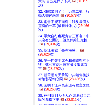
太高 自己先摔了下來
🖼️
(
31,199
次)
32. 引蛇出洞了！「迅雷二號」行
動大擺迷惑陣
🖼️
(
30,578
次)
33. 兩會不能不面對！觸及每個人
靈魂的一幕 (最新錄像片) (
29,466
次)
34. 羣衆自行處死貪官三百名！中
央沒有公開的二號文件給江定性
🖼️
(
29,004
次)
35. 胡江激戰「臺灣海峽」
🖼️
(
28,626
次)
36. 第十四號主席令和傳聞對不上
號 薄熙來踢出遼寧省沒進北京
市
🖼️
(
28,570
次)
37. 新華網今天承認中共銷售核技
術給邪惡軸心國
🖼️
(
28,486
次)
38. 苦啊！江澤民南巡有難言之隱
🖼️
(
28,268
次)
39. 死刑宣判大快人心 邪教頭目江
氏的應得下場
🖼️
(
28,011
次)