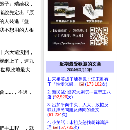
盤子』端給我，
者說先定出『原
的人裝進『盤
我不想用的人根
十六大還沒開，
親網上了，連九
近期最受歡迎的文章
年世界政壇最大
2004年3月10日
1. 宋祖英成了璩美鳳！江宋亂有
了「性愛光碟」
🖼️
(
173,182
次)
會
......
，不過，
2. 新民謠: 國家大劇院---巨型王八
蛋 (
92,926
次)
3. 呂加平向中央、人大、政協反
映江澤民問題及傳聞的全文
(
61,234
次)
4. 小笑話：宋祖英怒找胡錦濤評
理
🖼️
(
57,735
次)
把手工程」，就