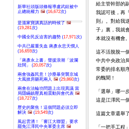
給主管幹部的
新華社頭版頭條報導盧武鉉被中
止總統權力
🖼️
(
16,672
次)
我認可後，再
則』。對給我
是溫家寶講真話的時候了
🖼️
(
19,281
次)
子』裏，我就
中國全民反迫害的趨勢 (
17,971
次)
本就沒有機會
中共已嚴重失血 蔣彥永悲天憫人
(
16,659
次)
這不活脫脫一
「蔣彥永上書」聲援浪潮「波瀾
中共中央政治
壯闊」 (
20,057
次)
常委的排名順序
兩會強姦民意！沙塵暴突襲京城
的醜聞！
大風掀房砸死兩人
🖼️
(
29,860
次)
兩會在法輪功問題上出現異議 當
「選舉」哪一
局隱瞞鎮壓真相震動與會代表
🖼️
(
18,727
次)
這是江澤民一
歷史的聚焦！這個問題必須立即
解決
🖼️
(
19,549
次)
這篇文章還舉
風起雲湧！「審江大聯盟」要求
罷免江澤民中央軍委主席
🖼️
「一把手工程