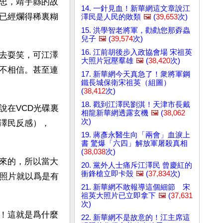
忠，靖宇縣的故
14. 一針見血！新華網這文章說江
已經爛得稀裏糊
澤民是人民的敗類
🖼️
(
39,653
次)
15. 洪學智老將軍，勸勸您那孬蟲
兒子
🖼️
(
39,574
次)
16. 江前胡後步入政協會場 宋祖英
去耍笑，可江澤
大照片冠壓羣雄
🖼️
(
38,420
次)
不相信。甚至連
17. 新華網今天真急了！衆將軍鋼
鐵長城保衛宋祖英（組圖）
(
38,412
次)
18. 戳到江澤民劉淇！天津市長戴
說在VCD光碟裏
相龍新華網透露玄機
🖼️
(
38,062
次)
澤民反感），
19. 蔣彥永醫生向「兩會」血淚上
書 驚爆「六四」解放軍屠殺真相
(
38,038
次)
來的，所以當大
20. 黨外人士痛斥江澤民 曾慶紅的
衝鋒槍立即卡殼
🖼️
(
37,834
次)
江照片就以爲是有
21. 新華網不敢報導這個細節 宋
祖英大照片已立即拿下
🖼️
(
37,631
次)
！這就是爲什麼
22. 新華網不是故意的！江主席這