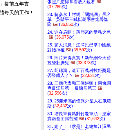
張照片您得拿着放大鏡看
🖼️
」提前五年實
(
37,285
次)
體每天的工作！
23. 蔣彥永上封網「關鍵詞」黑名
單 吳階平三喊挺胡兩會炮聲隆
隆
🖼️
(
36,850
次)
24. 迫在眉睫！薄熙來的當務之急
🖼️
(
36,075
次)
25. 驚人消息！江澤民已掌中國絕
對指揮權
🖼️
(
35,592
次)
26. 照片來得真實！新華網今天替
拉登壯膽兒
🖼️
(
33,373
次)
27. 胡錦濤，這五百萬科技鉅獎是
否發錯人了？
🖼️
(
32,631
次)
28. 三個代表和三個姘頭！兩會調
查反江居第一 反陳居第三
🖼️
(
32,596
次)
29. 25釐米高的怪異外星人在俄羅
斯 (
32,432
次)
30. 增長軍費爲對付老軍頭 溫家
寶兩會面露苦澀
🖼️
(
31,642
次)
31. 絕了！《求是》老總捧江澤民