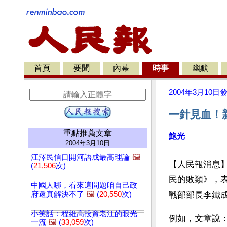
首頁
要聞
內幕
時事
幽默
2004年3月10日
一針見血！
重點推薦文章
鮑光
2004年3月10日
江澤民信口開河語成最高理論
🖼️
【人民報消息
(
21,506
次)
民的敗類》，
中國人哪，看來這問題咱自己政
府還真解決不了
🖼️
(
20,550
次)
戰部部長李鐵
小笑話：程維高投資老江的眼光
例如，文章說
一流
🖼️
(
33,059
次)