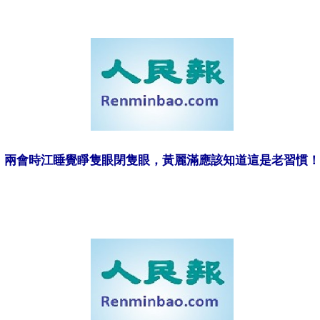
兩會時江睡覺睜隻眼閉隻眼，黃麗滿應該知道這是老習慣！