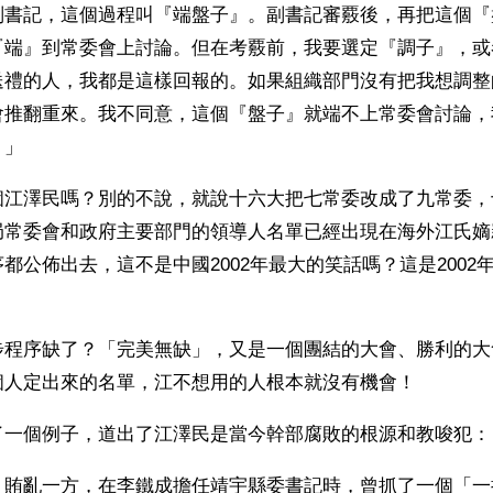
副書記，這個過程叫『端盤子』。副書記審覈後，再把這個『
『端』到常委會上討論。但在考覈前，我要選定『調子』，或
送禮的人，我都是這樣回報的。如果組織部門沒有把我想調整
會推翻重來。我不同意，這個『盤子』就端不上常委會討論，
。」
個江澤民嗎？別的不說，就說十六大把七常委改成了九常委，
局常委會和政府主要部門的領導人名單已經出現在海外江氏嫡
都公佈出去，這不是中國2002年最大的笑話嗎？這是2002
步程序缺了？「完美無缺」，又是一個團結的大會、勝利的大
個人定出來的名單，江不想用的人根本就沒有機會！
了一個例子，道出了江澤民是當今幹部腐敗的根源和教唆犯：
」賄亂一方，在李鐵成擔任靖宇縣委書記時，曾抓了一個「一