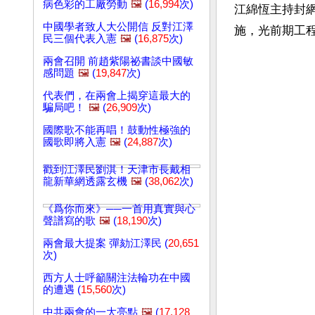
病色彩的工廠勞動
🖼️
(
16,994
次)
江綿恆主持封
中國學者致人大公開信 反對江澤
施，光前期工
民三個代表入憲
🖼️
(
16,875
次)
兩會召開 前趙紫陽祕書談中國敏
感問題
🖼️
(
19,847
次)
代表們，在兩會上揭穿這最大的
騙局吧！
🖼️
(
26,909
次)
國際歌不能再唱！鼓動性極強的
國歌即將入憲
🖼️
(
24,887
次)
戳到江澤民劉淇！天津市長戴相
龍新華網透露玄機
🖼️
(
38,062
次)
《爲你而來》──一首用真實與心
聲譜寫的歌
🖼️
(
18,190
次)
兩會最大提案 彈劾江澤民 (
20,651
次)
西方人士呼籲關注法輪功在中國
的遭遇 (
15,560
次)
中共兩會的一大亮點
🖼️
(
17,128