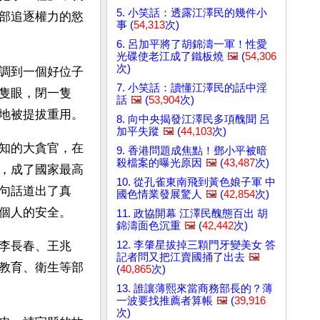
5. 小笑話：透露江澤民的幾件小
部追逐權力的慾
事 (
54,313
次)
6. 呂加平將了胡錦濤一軍！性愛
光碟使老江成了鐵板燒
🖼️
(
54,306
次)
調到一個好位子
7. 小笑話：讀懂江澤民的話中淫
隻眼，閉一隻
話
🖼️
(
53,904
次)
地被提拔重用。
8. 向中央揭發江澤民多項醜聞 呂
加平失蹤
🖼️
(
44,103
次)
知的大貪官，在
9. 香港問題成焦點！鄧小平被暗
殺檔案的曝光原因
🖼️
(
43,487
次)
，成了國家最高
10. 從孔雀東南飛到黃色娘子軍 中
句話道出了真
國色情業發展驚人
🖼️
(
42,854
次)
個人的安全。
11. 政協開幕 江澤民醜態百出 胡
錦濤面色沉重
🖼️
(
42,442
次)
12. 李肇星拔掉三顆門牙變美女 答
李長春、王兆
記者問又把江賣國捅了出去
🖼️
教育、衛生等部
(
40,865
次)
13. 誰讓薄熙來當商務部長的？薄
一波要找推薦者算帳
🖼️
(
39,916
次)