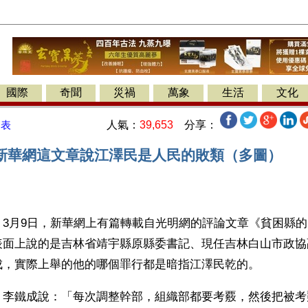
國際
奇聞
災禍
萬象
生活
文化
人氣：
39,653
分享：
發表
新華網這文章說江澤民是人民的敗類（多圖）
】3月9日，新華網上有篇轉載自光明網的評論文章《貧困縣
表面上說的是吉林省靖宇縣原縣委書記、現任吉林白山市政協
成，實際上舉的他的哪個罪行都是暗指江澤民乾的。
：李鐵成說：「每次調整幹部，組織部都要考覈，然後把被考