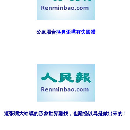
公衆場合
摳鼻歪嘴有失國體
這張嘴大蛤蟆的形象世界難找，也難怪以爲是做出來的！