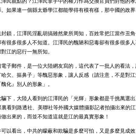
江澤民親點的？江澤民拿手中的權力作爲交換官員們對他的孝
影。如果連一個縣太爺學江都能學得有模有樣，那中國的政界
息封鎖，江澤民淫亂胡搞雖然衆所周知，百姓常把江當作丑角
卻有很多很多人不知道。江澤民的醜陋和惡毒卻有很多很多人
都對江的惡行一無所知。
個電子郵件，是一位大陸網友寫的，這代表了一批人的看法，
打哈欠、摳鼻子」等醜惡形象，讓人反感（請注意，不是對江
『醜化』別人的形象」。
欺騙下，大陸人看到的江澤民的「光輝」形象都是千挑萬選出
光碟裏看到路透社、美聯社等外國大媒體攝影記者拍攝出來的
術做出來的，而並不知道這就是江的最真實形象！ 
件可以看出，中共的矇蔽和欺騙是多麼可怕，又是多麼見成效