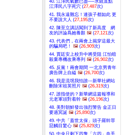
40. 江澤民氣數已盡──水鏡直點
江澤民八字死穴 (
27,487
次)
41. 我永遠難忘！連孩子都如此 更
不要說大人 (
27,195
次)
42. 陳至立講話闖到了新高度 網
友的評論爲她養顏
🖼️
(
27,121
次)
43. 代表們，在兩會上揭穿這最大
的騙局吧！
🖼️
(
26,909
次)
44. 賈廷安上校升中將受阻 江怕暗
殺棄專機改乘專列
🖼️
(
26,902
次)
45. 反黨！兩會期間 一北京男青年
廣告牌上自縊
🖼️
(
26,700
次)
46. 我是流氓我怕誰---新華社網站
刪除宋祖英照片
🖼️
(
26,319
次)
47. 誰指使的？新華網這篇報導和
元老軍頭對着幹
🖼️
(
26,196
次)
48. 美對朝鮮發出強烈警告 金正日
要過冥誕
🖼️
(
25,890
次)
49. 中共「蓋世太保」頭子羅幹罪
惡觸目驚心
🖼️
(
25,829
次)
50. 中央只剩下四隻「六四」血手