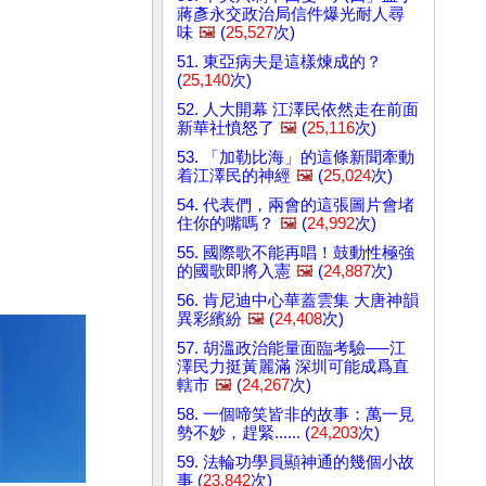
蔣彥永交政治局信件爆光耐人尋
味
🖼️
(
25,527
次)
51. 東亞病夫是這樣煉成的？
(
25,140
次)
52. 人大開幕 江澤民依然走在前面
新華社憤怒了
🖼️
(
25,116
次)
53. 「加勒比海」的這條新聞牽動
着江澤民的神經
🖼️
(
25,024
次)
54. 代表們，兩會的這張圖片會堵
住你的嘴嗎？
🖼️
(
24,992
次)
55. 國際歌不能再唱！鼓動性極強
的國歌即將入憲
🖼️
(
24,887
次)
56. 肯尼迪中心華蓋雲集 大唐神韻
異彩繽紛
🖼️
(
24,408
次)
57. 胡溫政治能量面臨考驗──江
澤民力挺黃麗滿 深圳可能成爲直
轄市
🖼️
(
24,267
次)
58. 一個啼笑皆非的故事：萬一見
勢不妙，趕緊...... (
24,203
次)
59. 法輪功學員顯神通的幾個小故
事 (
23,842
次)