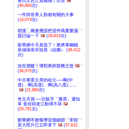
者問又把江賣國捅了出去
🖼️
(
40,865
次)
一件與世界人類都有關的大事
(
16,074
次)
胡溫，兩會應該把這作爲重要議
題討論一下
🖼️
(
18,814
次)
新華網今天真急了！衆將軍鋼鐵
長城保衛宋祖英（組圖） (
38,412
次)
迫在眉睫！薄熙來的當務之急
🖼️
(
36,075
次)
中共軍委主席的哈欠──啊(中
度)，啊(高度)，啊(高八度)……
🖼️
(
21,884
次)
奇文共賞──百餘字「撕票」通知
單 拿捏得老江動彈不得
🖼️
(
20,791
次)
新華網不敢報導這個細節 宋祖
英大照片已立即拿下
🖼️
(
37,631