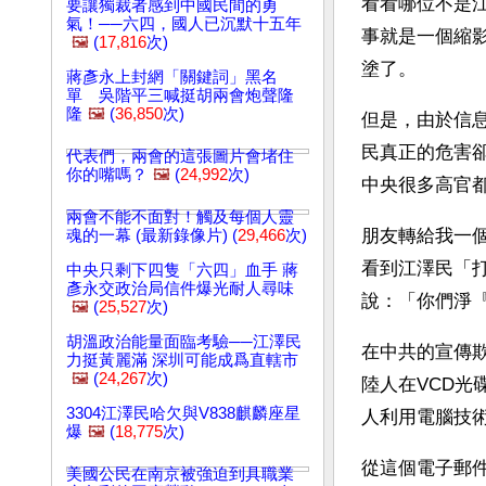
看看哪位不是
要讓獨裁者感到中國民間的勇
氣！──六四，國人已沉默十五年
事就是一個縮
🖼️
(
17,816
次)
塗了。
蔣彥永上封網「關鍵詞」黑名
單 吳階平三喊挺胡兩會炮聲隆
隆
🖼️
(
36,850
次)
但是，由於信
民真正的危害
代表們，兩會的這張圖片會堵住
你的嘴嗎？
🖼️
(
24,992
次)
中央很多高官
兩會不能不面對！觸及每個人靈
朋友轉給我一
魂的一幕 (最新錄像片) (
29,466
次)
看到江澤民「
中央只剩下四隻「六四」血手 蔣
彥永交政治局信件爆光耐人尋味
說：「你們淨
🖼️
(
25,527
次)
胡溫政治能量面臨考驗──江澤民
在中共的宣傳
力挺黃麗滿 深圳可能成爲直轄市
🖼️
(
24,267
次)
陸人在VCD
3304江澤民哈欠與V838麒麟座星
人利用電腦技
爆
🖼️
(
18,775
次)
從這個電子郵
美國公民在南京被強迫到具職業