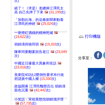
次)
絕了！《求是》老總捧江澤民太
高 自己先摔了下來
🖼️
(
31,199
次)
「加勒比海」的這條新聞牽動着
江澤民的神經
🖼️
(
25,024
次)
文章網址: http://w
一座燈紅酒綠的精神死城
🖼️
打印機版
(
19,622
次)
胡錦濤與狼同宿
🖼️
(
19,333
次)
陳希同要翻案狀告老江
🖼️
(
23,049
次)
分享至：
中國近日爆最大異象和笑話
🖼️
(
23,016
次)
美衆院402比2壓倒性要求布什政
府譴責中國人權 (
15,330
次)
政協開幕 江澤民醜態百出 胡錦濤
面色沉重
🖼️
(
42,442
次)
小笑話：宋祖英怒找胡錦濤評理
🖼️
(
57,735
次)