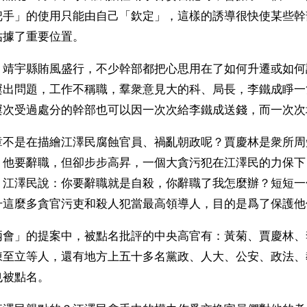
把手」的使用只能由自己「欽定」，這樣的誘導很快使某些幹
佔據了重要位置。
，靖宇縣賄風盛行，不少幹部都把心思用在了如何升遷或如何
屢出問題，工作不稱職，羣衆意見大的科、局長，李鐵成睜一
屢次受過處分的幹部也可以因一次次給李鐵成送錢，而一次次
章不是在描繪江澤民腐蝕官員、禍亂朝政呢？賈慶林是衆所周
，他要辭職，但卻步步高昇，一個大貪污犯在江澤民的力保下
。江澤民說：你要辭職就是自殺，你辭職了我怎麼辦？短短一
升這麼多貪官污吏和殺人犯當最高領導人，目的是爲了保護他
兩會」的提案中，被點名批評的中央高官有：黃菊、賈慶林、
陳至立等人，還有地方上五十多名黨政、人大、公安、政法、
也被點名。