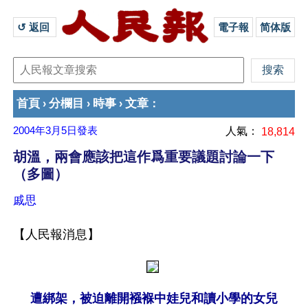
↺ 返回 
電子報
简体版
首頁
分欄目
時事
文章
›
›
›
：
2004年3月5日
發表
人氣：
18,814
胡溫，兩會應該把這作爲重要議題討論一下
（多圖）
戚思
【人民報消息】
遭綁架，被迫離開襁褓中娃兒和讀小學的女兒