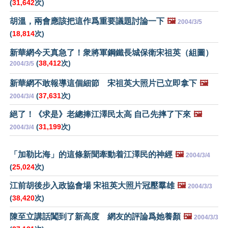
(
31,642
次)
胡溫，兩會應該把這作爲重要議題討論一下
🖼️
2004/3/5
(
18,814
次)
新華網今天真急了！衆將軍鋼鐵長城保衛宋祖英（組圖）
(
38,412
次)
2004/3/5
新華網不敢報導這個細節 宋祖英大照片已立即拿下
🖼️
(
37,631
次)
2004/3/4
絕了！《求是》老總捧江澤民太高 自己先摔了下來
🖼️
(
31,199
次)
2004/3/4
「加勒比海」的這條新聞牽動着江澤民的神經
🖼️
2004/3/4
(
25,024
次)
江前胡後步入政協會場 宋祖英大照片冠壓羣雄
🖼️
2004/3/3
(
38,420
次)
陳至立講話闖到了新高度 網友的評論爲她養顏
🖼️
2004/3/3