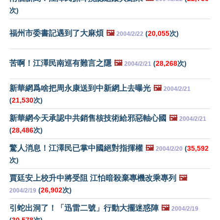
次)
福州市委書記遇到了大麻煩
🖼️
(
20,055
次)
2004/2/22
苦啊！江澤民南巡有難言之隱
🖼️
(
28,268
次)
2004/2/21
新華網爲啥把周永康送到中新網上去曝光
🖼️
2004/2/21
(
21,530
次)
新華網今天承認中共銷售核技術給邪惡軸心國
🖼️
2004/2/21
(
28,486
次)
驚人消息！江澤民已掌中國絕對指揮權
🖼️
(
35,592
2004/2/20
次)
賈廷安上校升中將受阻 江怕暗殺棄專機改乘專列
🖼️
(
26,902
次)
2004/2/19
引蛇出洞了！「迅雷二號」行動大擺迷惑陣
🖼️
2004/2/19