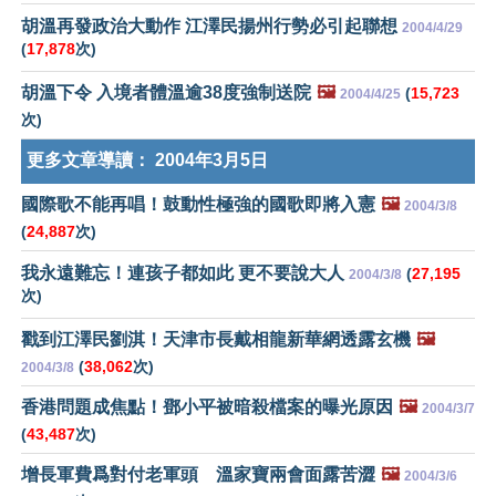
胡溫再發政治大動作 江澤民揚州行勢必引起聯想
2004/4/29
(
17,878
次)
胡溫下令 入境者體溫逾38度強制送院
🖼️
(
15,723
2004/4/25
次)
更多文章導讀：
2004年3月5日
國際歌不能再唱！鼓動性極強的國歌即將入憲
🖼️
2004/3/8
(
24,887
次)
我永遠難忘！連孩子都如此 更不要說大人
(
27,195
2004/3/8
次)
戳到江澤民劉淇！天津市長戴相龍新華網透露玄機
🖼️
(
38,062
次)
2004/3/8
香港問題成焦點！鄧小平被暗殺檔案的曝光原因
🖼️
2004/3/7
(
43,487
次)
增長軍費爲對付老軍頭 溫家寶兩會面露苦澀
🖼️
2004/3/6