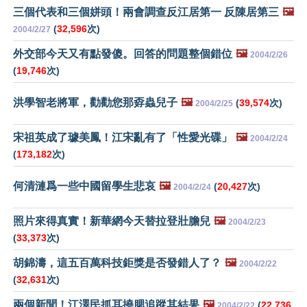
三個代表和三個姘頭！兩會調查反江居第一 反陳居第三
🖼️
(
32,596
次)
2004/2/27
外交部今天又有點發傻。回答的問題整個錯位
🖼️
2004/2/26
(
19,746
次)
洪學智老將軍，勸勸您那孬蟲兒子
🖼️
(
39,574
次)
2004/2/25
宋祖英成了璩美鳳！江宋亂有了「性愛光碟」
🖼️
2004/2/24
(
173,182
次)
何清漣爲一些中國留學生悲哀
🖼️
(
20,427
次)
2004/2/24
照片來得真實！新華網今天替拉登壯膽兒
🖼️
2004/2/23
(
33,373
次)
胡錦濤，這五百萬科技鉅獎是否發錯人了？
🖼️
2004/2/22
(
32,631
次)
兩個新聞！江澤民抓耳撓腮追蹤其結果
🖼️
(
22,736
2004/2/22