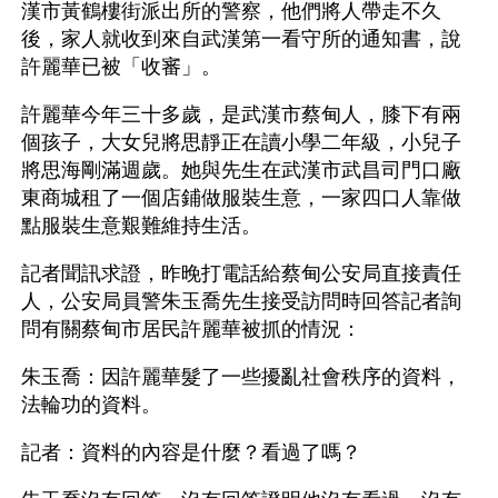
漢市黃鶴樓街派出所的警察，他們將人帶走不久
後，家人就收到來自武漢第一看守所的通知書，說
許麗華已被「收審」。
許麗華今年三十多歲，是武漢市蔡甸人，膝下有兩
個孩子，大女兒將思靜正在讀小學二年級，小兒子
將思海剛滿週歲。她與先生在武漢市武昌司門口廠
東商城租了一個店鋪做服裝生意，一家四口人靠做
點服裝生意艱難維持生活。
記者聞訊求證，昨晚打電話給蔡甸公安局直接責任
人，公安局員警朱玉喬先生接受訪問時回答記者詢
問有關蔡甸市居民許麗華被抓的情況：
朱玉喬：因許麗華髮了一些擾亂社會秩序的資料，
法輪功的資料。
記者：資料的內容是什麼？看過了嗎？