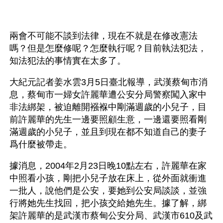
兩會不可能不談到法律，現在不就是在修改憲法
嗎？但是怎麼修呢？怎麼執行呢？目前執法犯法，
知法犯法的事情實在太多了。
大紀元記者姜水雲3月5日臺北報導，武漢蔡甸市消
息，蔡甸市一婦女許麗華遭公安分局警察闖入家中
非法綁架，被迫離開襁褓中剛滿週歲的小兒子，目
前許麗華的先生一邊要照顧生意，一邊還要照看剛
滿週歲的小兒子，並且到現在都不知道自己的妻子
爲什麼被帶走。
據消息，2004年2月23日晚10點左右，許麗華在家
中照看小孩，剛把小兒子放在床上，從外面就衝進
一批人，說他們是公安，要她到公安局談談，並強
行將她先生找回，把小孩交給她先生。據了解，綁
架許麗華的是武漢市蔡甸公安分局、武漢市610及武