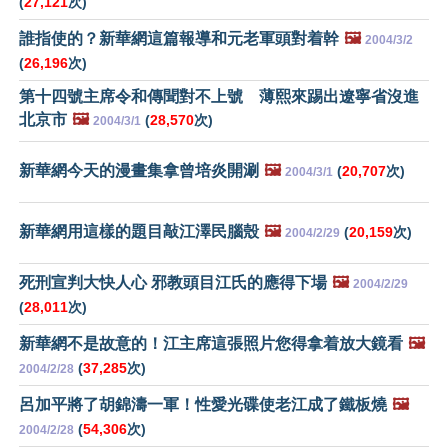
(
27,121
次)
誰指使的？新華網這篇報導和元老軍頭對着幹
🖼️
2004/3/2
(
26,196
次)
第十四號主席令和傳聞對不上號 薄熙來踢出遼寧省沒進
北京市
🖼️
(
28,570
次)
2004/3/1
新華網今天的漫畫集拿曾培炎開涮
🖼️
(
20,707
次)
2004/3/1
新華網用這樣的題目敲江澤民腦殼
🖼️
(
20,159
次)
2004/2/29
死刑宣判大快人心 邪教頭目江氏的應得下場
🖼️
2004/2/29
(
28,011
次)
新華網不是故意的！江主席這張照片您得拿着放大鏡看
🖼️
(
37,285
次)
2004/2/28
呂加平將了胡錦濤一軍！性愛光碟使老江成了鐵板燒
🖼️
(
54,306
次)
2004/2/28