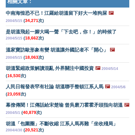
相關文章：
中南海惶恐不已！江羅給胡溫留下好大一堆狗屎
🖼️
(
34,271
次)
2004/5/15
是胡溫飛起一腳大喝一聲「下去吧，你！」的時候了
(
18,662
次)
2004/5/15
溫家寶訪歐形象有變 胡溫讓外國記者不「開心」
🖼️
(
18,063
次)
2004/5/15
胡溫緊縮政策解讀混亂 外界關注中國投資
🖼️
2004/5/14
(
16,530
次)
人民日報發表罕有社論 胡溫聯手整頓江系人馬
🖼️
2004/5/6
(
23,059
次)
幕僚傳聞！江傳話給宋楚瑜 曾吳磨刀霍霍矛頭指向胡溫
🖼️
(
40,879
次)
2004/5/1
胡溫「包圍圈」不斷收縮 江系人馬再難「坐收殘局」
(
20,521
次)
2004/4/30