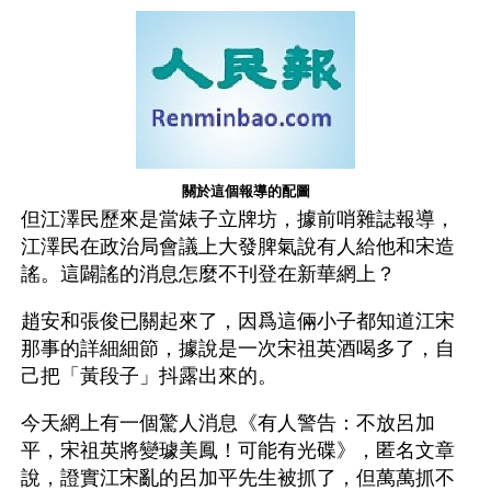
關於這個報導的配圖
但江澤民歷來是當婊子立牌坊，據前哨雜誌報導，
江澤民在政治局會議上大發脾氣說有人給他和宋造
謠。這闢謠的消息怎麼不刊登在新華網上？
趙安和張俊已關起來了，因爲這倆小子都知道江宋
那事的詳細細節，據說是一次宋祖英酒喝多了，自
己把「黃段子」抖露出來的。
今天網上有一個驚人消息《有人警告：不放呂加
平，宋祖英將變璩美鳳！可能有光碟》，匿名文章
說，證實江宋亂的呂加平先生被抓了，但萬萬抓不