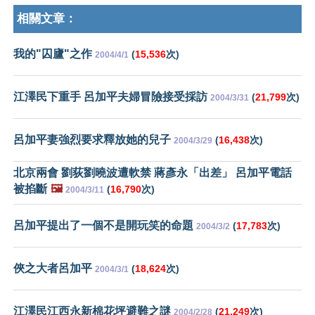
相關文章：
我的"囚廬"之作
(
15,536
次)
2004/4/1
江澤民下重手 呂加平夫婦冒險接受採訪
(
21,799
次)
2004/3/31
呂加平妻強烈要求釋放她的兒子
(
16,438
次)
2004/3/29
北京兩會 劉荻劉曉波遭軟禁 蔣彥永「出差」 呂加平電話
被掐斷
🖼️
(
16,790
次)
2004/3/11
呂加平提出了一個不是開玩笑的命題
(
17,783
次)
2004/3/2
俠之大者呂加平
(
18,624
次)
2004/3/1
江澤民江西永新棉花坪避難之謎
(
21,249
次)
2004/2/28