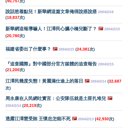
(
40,757
次)
說話悠着點兒！新華網這篇文章俺得說搭說搭
2004/2/16
(
19,837
次)
新華網這報導嚇人！江澤民心臟小橋兒斷了？
🖼️
2004/2/15
(
20,780
次)
福建省委出了什麼事？
🖼️
(
24,381
次)
2004/2/15
『追查國際』對中國部分官方媒體的追查報告
2004/2/15
(
21,200
次)
江澤民幾度失態！黃麗滿仕途上的落日
🖼️
(
32,687
2004/2/14
次)
周永康在人民網吐實言：公安隊伍就是土匪扎堆兒
🖼️
(
20,219
次)
2004/2/14
透露江澤慧受賄 王懷忠怎能不死
🖼️
(
42,930
次)
2004/2/13