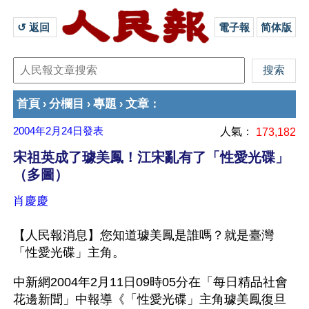
↺ 返回 
電子報
简体版
首頁
分欄目
專題
文章
›
›
›
：
2004年2月24日
發表
人氣：
173,182
宋祖英成了璩美鳳！江宋亂有了「性愛光碟」
（多圖）
肖慶慶
【人民報消息】您知道璩美鳳是誰嗎？就是臺灣
「性愛光碟」主角。
中新網2004年2月11日09時05分在「每日精品社會
花邊新聞」中報導《「性愛光碟」主角璩美鳳復旦