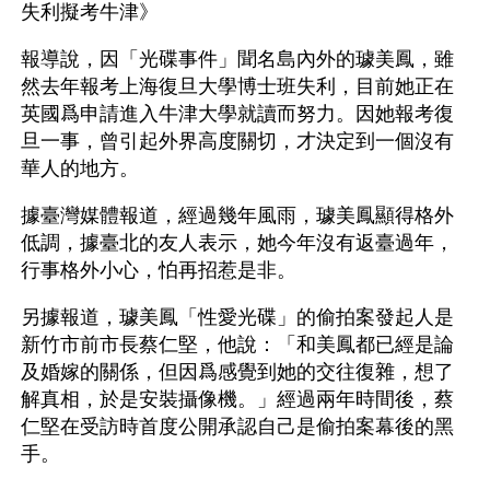
失利擬考牛津》
報導說，因「光碟事件」聞名島內外的璩美鳳，雖
然去年報考上海復旦大學博士班失利，目前她正在
英國爲申請進入牛津大學就讀而努力。因她報考復
旦一事，曾引起外界高度關切，才決定到一個沒有
華人的地方。
據臺灣媒體報道，經過幾年風雨，璩美鳳顯得格外
低調，據臺北的友人表示，她今年沒有返臺過年，
行事格外小心，怕再招惹是非。
另據報道，璩美鳳「性愛光碟」的偷拍案發起人是
新竹市前市長蔡仁堅，他說：「和美鳳都已經是論
及婚嫁的關係，但因爲感覺到她的交往復雜，想了
解真相，於是安裝攝像機。」經過兩年時間後，蔡
仁堅在受訪時首度公開承認自己是偷拍案幕後的黑
手。