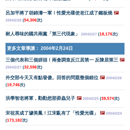
呂加平將了胡錦濤一軍！性愛光碟使老江成了鐵板燒
🖼️
(
54,306
次)
2004/2/28
耐人尋味的國共兩黨「第三代現象」
(
18,176
次)
2004/2/27
更多文章導讀：
2004年2月24日
三個代表和三個姘頭！兩會調查反江居第一 反陳居第三
🖼️
(
32,596
次)
2004/2/27
外交部今天又有點發傻。回答的問題整個錯位
🖼️
2004/2/26
(
19,746
次)
洪學智老將軍，勸勸您那孬蟲兒子
🖼️
(
39,574
次)
2004/2/25
宋祖英成了璩美鳳！江宋亂有了「性愛光碟」
🖼️
2004/2/24
(
173,182
次)