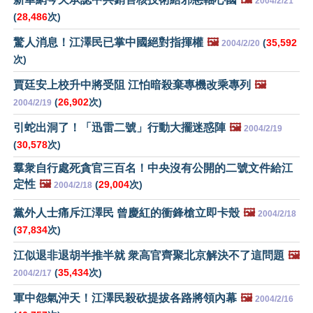
2004/2/21
(
28,486
次)
驚人消息！江澤民已掌中國絕對指揮權
🖼️
(
35,592
2004/2/20
次)
賈廷安上校升中將受阻 江怕暗殺棄專機改乘專列
🖼️
(
26,902
次)
2004/2/19
引蛇出洞了！「迅雷二號」行動大擺迷惑陣
🖼️
2004/2/19
(
30,578
次)
羣衆自行處死貪官三百名！中央沒有公開的二號文件給江
定性
🖼️
(
29,004
次)
2004/2/18
黨外人士痛斥江澤民 曾慶紅的衝鋒槍立即卡殼
🖼️
2004/2/18
(
37,834
次)
江似退非退胡半推半就 衆高官齊聚北京解決不了這問題
🖼️
(
35,434
次)
2004/2/17
軍中怨氣沖天！江澤民殺砍提拔各路將領內幕
🖼️
2004/2/16