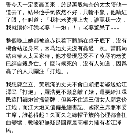
誓今天一定要贏回來，於是萬般無奈的太太陪他一
道去了。結果他手氣依然不好，只輸不贏，他輸紅
了眼，狂叫道：「我把老婆押上去，誰贏我一次，
我就讓你打我老婆「一炮」！」老婆驚呆了
......
整個晚上她都被迫赤裸着下體躺在桌子底下，沒有
機會站起身來，因爲她丈夫沒有贏過一次。當賭局
結束帶太太回家時，他才發現忍受不了凌辱的老婆
已經自殺身亡。什麼時候死的，沒有人知道，因爲
贏了的人只關注「打炮」。
我想陳至立、黃麗滿的丈夫不會自願把老婆送給江
澤民「打炮」，羅浩更不願意離了婚，還要給江澤
民這門鏽炮當擋箭牌，但架不住這三個女人願意傍
江炮，而江大炮又偏偏是總書記、國家主席兼軍委
主席，誰惹得起？久而久之綠帽子族的心理都會扭
曲變壞，教唆犯無疑是國家最高權力擁有者江澤
民。