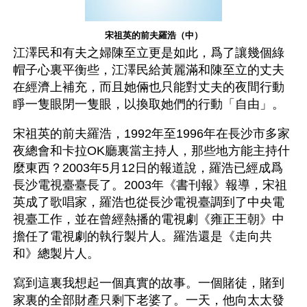
宋祖英的前夫羅浩（中）
江澤民和有夫之婦陳至立更是如此，爲了讓幾個綠
帽子心裏平衡些，江澤民給黃麗滿和陳至立的丈夫
在經濟上補充，而且她倆也只能對丈夫的夜間行動
睜一隻眼閉一隻眼，以換取她們的行動「自由」。
宋祖英的前夫羅浩，1992年至1996年在長沙市多家
夜總會和卡拉OK廳裏當主持人，那些地方能主持什
麼東西？2003年5月12日的報道說，羅浩已經成爲
長沙電視臺臺長了。2003年《書刊報》報導，宋祖
英成了歌唱家，羅浩也從長沙電視臺調到了中央電
視臺工作，並在曾經熱播的電視劇《雍正王朝》中
擔任了電視劇的執行製片人。羅浩還是《走向共
和》總製片人。
寫到這裏我想起一個真實的故事。一個賭徒，賭到
家裏的全部財產只剩下老婆了。一天，他向太太發