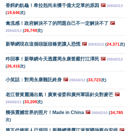
香餌釣飢龜！希拉剋尚未獲千億大定單的原因
🖼️
2004/2/13
(
19,646
次)
禽流感！政府解決不了的問題自己不一定解決不了
🖼️
(
26,749
次)
2004/2/13
新華網現在這個頭版頭條更讓人恐慌
🖼️
(
24,371
次)
2004/2/12
咋回事！新華網今天透露周永康要嚴打江澤民
🖼️
2004/2/12
(
26,416
次)
小笑話：對周永康難託終身
🖼️
(
33,723
次)
2004/2/12
老江替黃麗滿出氣！廣東省委和廣州軍區針尖對麥芒
🖼️
(
33,209
次)
2004/2/11
幾張震撼世界的照片！Made in China
🖼️
(
34,785
2004/2/10
次)
第五代接班人已培訓！新華網透露江派賀國強親自安排
🖼️