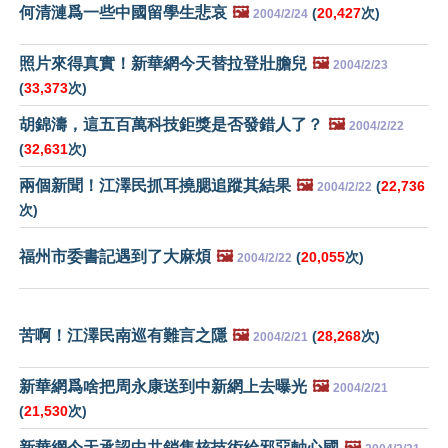
何清漣爲一些中國留學生悲哀
🖼️
(
20,427
次)
2004/2/24
照片來得真實！新華網今天替拉登壯膽兒
🖼️
2004/2/23
(
33,373
次)
胡錦濤，這五百萬科技鉅獎是否發錯人了？
🖼️
2004/2/22
(
32,631
次)
兩個新聞！江澤民抓耳撓腮追蹤其結果
🖼️
(
22,736
2004/2/22
次)
福州市委書記遇到了大麻煩
🖼️
(
20,055
次)
2004/2/22
苦啊！江澤民南巡有難言之隱
🖼️
(
28,268
次)
2004/2/21
新華網爲啥把周永康送到中新網上去曝光
🖼️
2004/2/21
(
21,530
次)
新華網今天承認中共銷售核技術給邪惡軸心國
🖼️