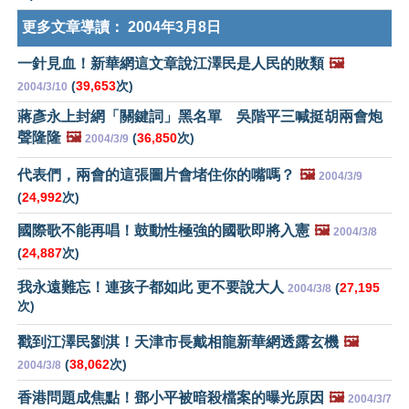
更多文章導讀：
2004年3月8日
一針見血！新華網這文章說江澤民是人民的敗類
🖼️
(
39,653
次)
2004/3/10
蔣彥永上封網「關鍵詞」黑名單 吳階平三喊挺胡兩會炮
聲隆隆
🖼️
(
36,850
次)
2004/3/9
代表們，兩會的這張圖片會堵住你的嘴嗎？
🖼️
2004/3/9
(
24,992
次)
國際歌不能再唱！鼓動性極強的國歌即將入憲
🖼️
2004/3/8
(
24,887
次)
我永遠難忘！連孩子都如此 更不要說大人
(
27,195
2004/3/8
次)
戳到江澤民劉淇！天津市長戴相龍新華網透露玄機
🖼️
(
38,062
次)
2004/3/8
香港問題成焦點！鄧小平被暗殺檔案的曝光原因
🖼️
2004/3/7