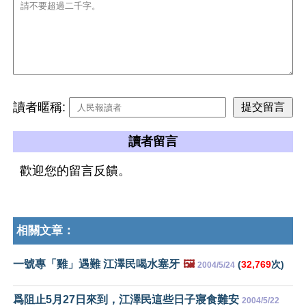
讀者暱稱:
讀者留言
歡迎您的留言反饋。
相關文章：
一號專「雞」遇難 江澤民喝水塞牙
🖼️
(
32,769
次)
2004/5/24
爲阻止5月27日來到，江澤民這些日子寢食難安
2004/5/22