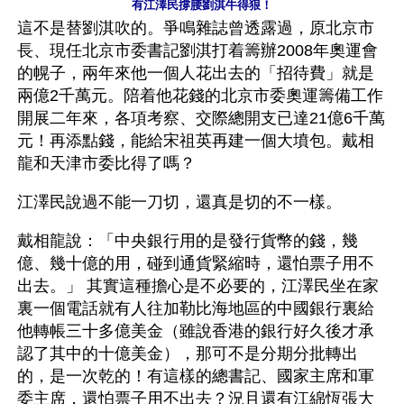
有江澤民撐腰劉淇牛得狠！
這不是替劉淇吹的。爭鳴雜誌曾透露過，原北京市
長、現任北京市委書記劉淇打着籌辦2008年奧運會
的幌子，兩年來他一個人花出去的「招待費」就是
兩億2千萬元。陪着他花錢的北京市委奧運籌備工作
開展二年來，各項考察、交際總開支已達21億6千萬
元！再添點錢，能給宋祖英再建一個大墳包。戴相
龍和天津市委比得了嗎？
江澤民說過不能一刀切，還真是切的不一樣。 
戴相龍說：「中央銀行用的是發行貨幣的錢，幾
億、幾十億的用，碰到通貨緊縮時，還怕票子用不
出去。」 其實這種擔心是不必要的，江澤民坐在家
裏一個電話就有人往加勒比海地區的中國銀行裏給
他轉帳三十多億美金（雖說香港的銀行好久後才承
認了其中的十億美金），那可不是分期分批轉出
的，是一次乾的！有這樣的總書記、國家主席和軍
委主席，還怕票子用不出去？況且還有江綿恆張大