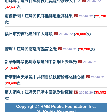
胡錦濤，這五百萬科技鉅獎是否發錯人了？
🖼️
2004/2/22
(
32,631
次)
兩個新聞！江澤民抓耳撓腮追蹤其結果
🖼️
(
22,736
2004/2/22
次)
福州市委書記遇到了大麻煩
🖼️
(
20,055
次)
2004/2/22
苦啊！江澤民南巡有難言之隱
🖼️
(
28,268
次)
2004/2/21
新華網爲啥把周永康送到中新網上去曝光
🖼️
2004/2/21
(
21,530
次)
新華網今天承認中共銷售核技術給邪惡軸心國
🖼️
2004/2/21
(
28,486
次)
驚人消息！江澤民已掌中國絕對指揮權
🖼️
(
35,592
2004/2/20
次)
Copyright© RMB Public Foundation Inc.
All Rights Reserved