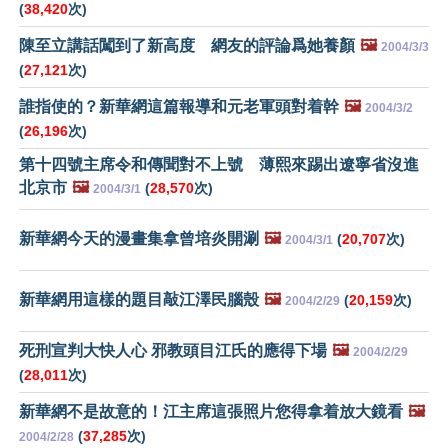
(
38,420
次)
陳至立講話闖到了新高度 網友的評論爲她養顏
🖼️
2004/3/3
(
27,121
次)
誰指使的？新華網這篇報導和元老軍頭對着幹
🖼️
2004/3/2
(
26,196
次)
第十四號主席令和傳聞對不上號 薄熙來踢出遼寧省沒進
北京市
🖼️
(
28,570
次)
2004/3/1
新華網今天的漫畫集拿曾培炎開涮
🖼️
(
20,707
次)
2004/3/1
新華網用這樣的題目敲江澤民腦殼
🖼️
(
20,159
次)
2004/2/29
死刑宣判大快人心 邪教頭目江氏的應得下場
🖼️
2004/2/29
(
28,011
次)
新華網不是故意的！江主席這張照片您得拿着放大鏡看
🖼️
(
37,285
次)
2004/2/28