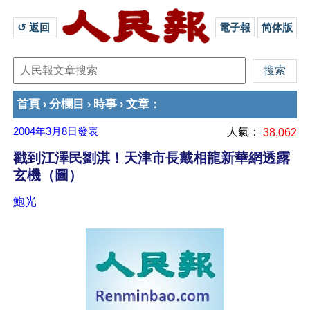
↺ 返回 
電子報
简体版
首頁
分欄目
時事
文章
›
›
›
：
2004年3月8日
發表
人氣：
38,062
戳到江澤民劉淇！天津市長戴相龍新華網透露
玄機（圖）
鮑光