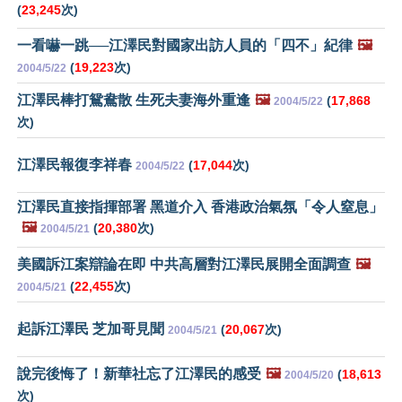
(
23,245
次)
一看嚇一跳──江澤民對國家出訪人員的「四不」紀律
🖼️
(
19,223
次)
2004/5/22
江澤民棒打鴛鴦散 生死夫妻海外重逢
🖼️
(
17,868
2004/5/22
次)
江澤民報復李祥春
(
17,044
次)
2004/5/22
江澤民直接指揮部署 黑道介入 香港政治氣氛「令人窒息」
🖼️
(
20,380
次)
2004/5/21
美國訴江案辯論在即 中共高層對江澤民展開全面調查
🖼️
(
22,455
次)
2004/5/21
起訴江澤民 芝加哥見聞
(
20,067
次)
2004/5/21
說完後悔了！新華社忘了江澤民的感受
🖼️
(
18,613
2004/5/20
次)