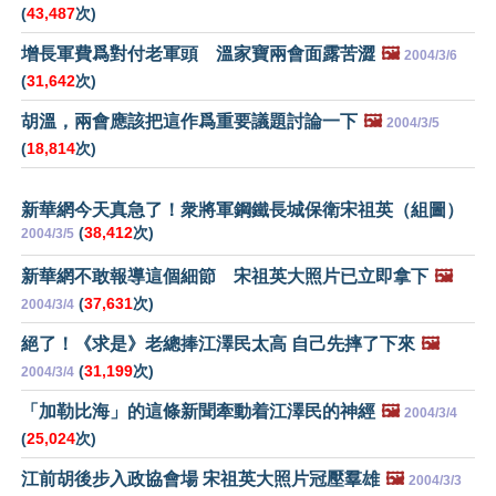
(
43,487
次)
增長軍費爲對付老軍頭 溫家寶兩會面露苦澀
🖼️
2004/3/6
(
31,642
次)
胡溫，兩會應該把這作爲重要議題討論一下
🖼️
2004/3/5
(
18,814
次)
新華網今天真急了！衆將軍鋼鐵長城保衛宋祖英（組圖）
(
38,412
次)
2004/3/5
新華網不敢報導這個細節 宋祖英大照片已立即拿下
🖼️
(
37,631
次)
2004/3/4
絕了！《求是》老總捧江澤民太高 自己先摔了下來
🖼️
(
31,199
次)
2004/3/4
「加勒比海」的這條新聞牽動着江澤民的神經
🖼️
2004/3/4
(
25,024
次)
江前胡後步入政協會場 宋祖英大照片冠壓羣雄
🖼️
2004/3/3