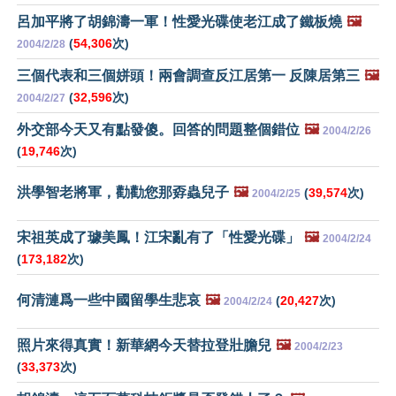
呂加平將了胡錦濤一軍！性愛光碟使老江成了鐵板燒
🖼️
(
54,306
次)
2004/2/28
三個代表和三個姘頭！兩會調查反江居第一 反陳居第三
🖼️
(
32,596
次)
2004/2/27
外交部今天又有點發傻。回答的問題整個錯位
🖼️
2004/2/26
(
19,746
次)
洪學智老將軍，勸勸您那孬蟲兒子
🖼️
(
39,574
次)
2004/2/25
宋祖英成了璩美鳳！江宋亂有了「性愛光碟」
🖼️
2004/2/24
(
173,182
次)
何清漣爲一些中國留學生悲哀
🖼️
(
20,427
次)
2004/2/24
照片來得真實！新華網今天替拉登壯膽兒
🖼️
2004/2/23
(
33,373
次)