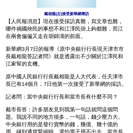
戴相龍(左)接受新華網專訪
【人民報消息】現在接受採訪真難，寫文章也難，
哪件禍國殃民的事想不和江澤民掛上鉤都難，而江
在兩會偏偏又走在胡錦濤的前面。
新華網3月7日的報導《原中央銀行行長現天津市市
長戴相龍答記者問》就是透露出不少關於江澤民和
江家幫的玄機。
原中國人民銀行行長戴相龍是人大代表，任天津市
長已有14個月，7日他第一次接受了新華網的採訪。 
記者問：當中央銀行行長和當市長有什麼不同？
戴市長答：許多朋友見到我第一句話就問這個問
題。我說不同的地方很多，一句話，錢少壓力大。
中央銀行用的是發行貨幣的錢，幾億、幾十億的
用，碰到通貨緊縮時，還怕票子用不出去。當市長