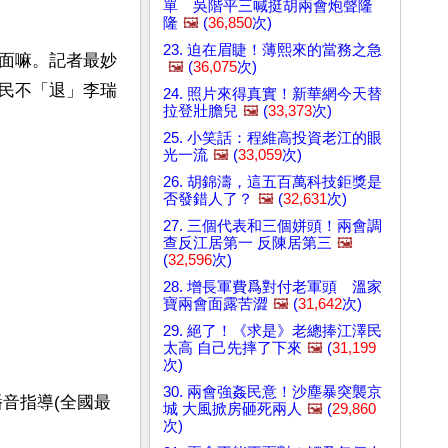
單 吳階平三喊挺胡兩會炮聲隆
隆
🖼️
(
36,850
次)
23. 迫在眉睫！薄熙來的當務之急
面嘛。記者最妙
🖼️
(
36,075
次)
民不「退」李瑞
24. 照片來得真實！新華網今天替
拉登壯膽兒
🖼️
(
33,373
次)
25. 小笑話：程維高投資老江的眼
光一流
🖼️
(
33,059
次)
26. 胡錦濤，這五百萬科技鉅獎是
否發錯人了？
🖼️
(
32,631
次)
27. 三個代表和三個姘頭！兩會調
查反江居第一 反陳居第三
🖼️
(
32,596
次)
28. 增長軍費爲對付老軍頭 溫家
寶兩會面露苦澀
🖼️
(
31,642
次)
29. 絕了！《求是》老總捧江澤民
太高 自己先摔了下來
🖼️
(
31,199
次)
30. 兩會強姦民意！沙塵暴突襲京
城 大風掀房砸死兩人
🖼️
(
29,860
次)