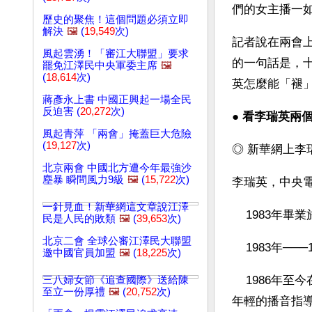
們的女主播一
歷史的聚焦！這個問題必須立即
解決
🖼️
(
19,549
次)
記者說在兩會
風起雲湧！「審江大聯盟」要求
的一句話是，
罷免江澤民中央軍委主席
🖼️
(
18,614
次)
英怎麼能「褪
蔣彥永上書 中國正興起一場全民
反迫害 (
20,272
次)
● 
看李瑞英兩
風起青萍 「兩會」掩蓋巨大危險
(
19,127
次)
◎ 新華網上李
北京兩會 中國北方遭今年最強沙
塵暴 瞬間風力9級
🖼️
(
15,722
次)
李瑞英，中央電
一針見血！新華網這文章說江澤
    1983
民是人民的敗類
🖼️
(
39,653
次)
北京二會 全球公審江澤民大聯盟
    1983
邀中國官員加盟
🖼️
(
18,225
次)
    1986年至今在中央電視臺工作。現爲中央電視臺新聞中心播音組組長。播音指導(全國最
三八婦女節《追查國際》送給陳
至立一份厚禮
🖼️
(
20,752
次)
年輕的播音指導