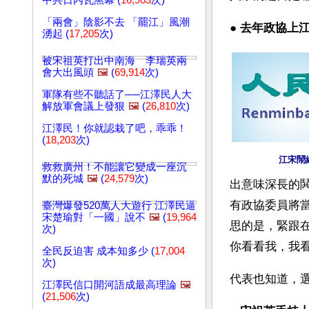
中共日內瓦黑幕 (
16,963
次)
「兩會」陰影不去 「罷江」風潮
● 
去年政協上
湧起 (
17,205
次)
被宋祖英打出中南海 李瑞英兩
會大出風頭
🖼️
(
69,914
次)
軍隊有些不聽話了──江澤民人大
解放軍會議上發狠
🖼️
(
26,810
次)
江澤民！你就認栽了吧，乖乖！
(
18,203
次)
江宋鬧
救救廣州！不能讓它變成一座沉
默的死城
🖼️
(
24,579
次)
出意味深長的
有政協委員將
臺灣爆發520萬人大遊行 江澤民逼
宋楚瑜對「一國」說不
🖼️
(
19,964
思的是，緊跟
次)
你看看我，我
全民反迫害 成本知多少 (
17,004
次)
代表也知道，
江澤民信口開河語成最高理論
🖼️
(
21,506
次)