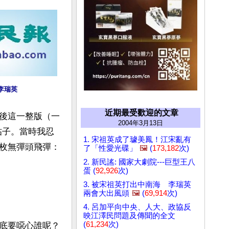
李瑞英
近期最受歡迎的文章
後這一整版（一
2004年3月13日
帖子。當時我忍
1. 宋祖英成了璩美鳳！江宋亂有
枚無彈頭飛彈：
了「性愛光碟」
🖼️
(
173,182
次)
2. 新民謠: 國家大劇院---巨型王八
蛋 (
92,926
次)
3. 被宋祖英打出中南海 李瑞英
兩會大出風頭
🖼️
(
69,914
次)
4. 呂加平向中央、人大、政協反
映江澤民問題及傳聞的全文
(
61,234
次)
底要噁心誰呢？