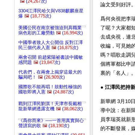
🖼️
(
24,267
次)
論文受到好評
3304江澤民哈欠與V838麒麟座星
爆
🖼️
(
18,775
次)
爲何央視把李瑞
了呢？大家都
美國公民在南京被強迫到具職業
病色彩的工廠勞動
🖼️
(
16,994
次)
去成央視，連
中國學者致人大公開信 反對江澤
收編，可見她
民三個代表入憲
🖼️
(
16,875
次)
嗎？唱歌走調
兩會召開 前趙紫陽祕書談中國敏
感問題
🖼️
(
19,847
次)
個將軍都比申
代表們，在兩會上揭穿這最大的
裏的「名人」
騙局吧！
🖼️
(
26,909
次)
國際歌不能再唱！鼓動性極強的
● 
江澤民把持
國歌即將入憲
🖼️
(
24,887
次)
新華網 3月1
戳到江澤民劉淇！天津市長戴相
龍新華網透露玄機
🖼️
(
38,062
次)
導中說：在新
員李瑞英就新
《爲你而來》──一首用真實與心
聲譜寫的歌
🖼️
(
18,190
次)
的不斷發展，