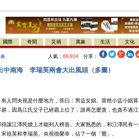
國際
奇聞
災禍
萬象
生活
文化
人氣：
69,914
分享：
發表
出中南海 李瑞英兩會大出風頭（多圖）
】有人問央視是什麼地方，答曰：男盜女娼。當然小盜小娼算
容易，因爲江氏父子已經霸上位了，誰再怎麼貪，也貪不過江
那得讓江澤民嫖上才能列入榜首。大家熟悉的，和江澤民有一
：宋祖英和李瑞英。央視很榮幸，佔了一個「鶯」。