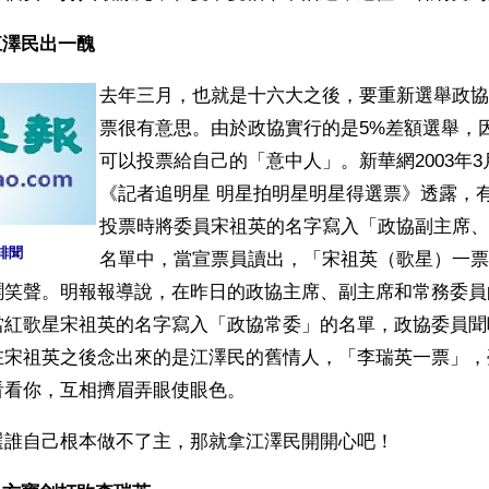
江澤民出一醜
去年三月，也就是十六大之後，要重新選舉政協
票很有意思。由於政協實行的是5%差額選舉，
可以投票給自己的「意中人」。新華網2003年3
《記者追明星 明星拍明星明星得選票》透露，
投票時將委員宋祖英的名字寫入「政協副主席、
緋聞
名單中，當宣票員讀出，「宋祖英（歌星）一票
鬨笑聲。明報報導說，在昨日的政協主席、副主席和常務委員
當紅歌星宋祖英的名字寫入「政協常委」的名單，政協委員聞
在宋祖英之後念出來的是江澤民的舊情人，「李瑞英一票」，
看看你，互相擠眉弄眼使眼色。
選誰自己根本做不了主，那就拿江澤民開開心吧！