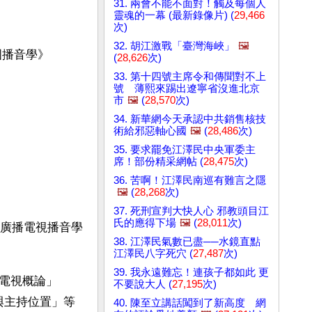
31. 兩會不能不面對！觸及每個人
靈魂的一幕 (最新錄像片) (
29,466
次)
32. 胡江激戰「臺灣海峽」
🖼️
國播音學》
(
28,626
次)
33. 第十四號主席令和傳聞對不上
號 薄熙來踢出遼寧省沒進北京
市
🖼️
(
28,570
次)
34. 新華網今天承認中共銷售核技
術給邪惡軸心國
🖼️
(
28,486
次)
35. 要求罷免江澤民中央軍委主
席！部份精采網帖 (
28,475
次)
36. 苦啊！江澤民南巡有難言之隱
🖼️
(
28,268
次)
37. 死刑宣判大快人心 邪教頭目江
氏的應得下場
🖼️
(
28,011
次)
國廣播電視播音學
38. 江澤民氣數已盡──水鏡直點
江澤民八字死穴 (
27,487
次)
39. 我永遠難忘！連孩子都如此 更
電視概論」
不要說大人 (
27,195
次)
與主持位置」等
40. 陳至立講話闖到了新高度 網