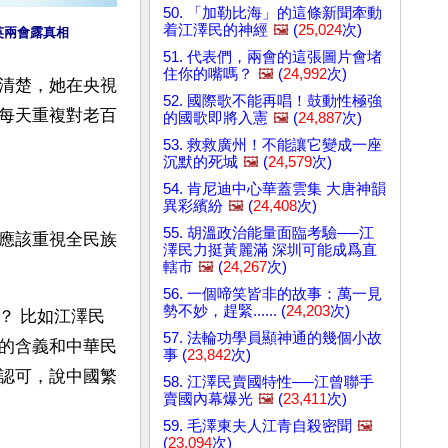
50. 「加勒比海」的這條新聞牽動
着江澤民的神經
🖼️
(
25,024
次)
英兩會露真相
51. 代表們，兩會的這張圖片會堵
住你的嘴嗎？
🖼️
(
24,992
次)
清楚，她在央視
52. 國際歌不能再唱！鼓動性極強
每天重複對老百
的國歌即將入憲
🖼️
(
24,887
次)
53. 救救廣州！不能讓它變成一座
沉默的死城
🖼️
(
24,579
次)
54. 肯尼迪中心華蓋雲集 大唐神韻
異彩繽紛
🖼️
(
24,408
次)
55. 胡溫政治能量面臨考驗──江
應該重視全民族
澤民力挺黃麗滿 深圳可能成爲直
轄市
🖼️
(
24,267
次)
56. 一個啼笑皆非的故事：萬一見
勢不妙，趕緊...... (
24,203
次)
？ 比如江澤民
57. 法輪功學員顯神通的幾個小故
的含義和中華民
事 (
23,842
次)
認可，說中國繁
58. 江澤民賣國特性──江曾聯手
賣國內幕爆光
🖼️
(
23,411
次)
59. 毛澤東夫人江青自殺密聞
🖼️
(
23,094
次)