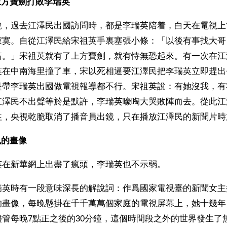
上方寶劍打敗李瑞英
說，過去江澤民出國訪問時，都是李瑞英陪着，白天在電視上
寂寞。自從江澤民給宋祖英手裏塞張小條：「以後有事找大哥
情。」宋祖英就有了上方寶劍，就有恃無恐起來。有一次在江
英在中南海里撞了車，宋以死相逼要江澤民把李瑞英立即趕出
是帶李瑞英出國做電視報導都不行。宋祖英說：有她沒我，有
江澤民不出聲等於是默許，李瑞英嚎啕大哭敗陣而去。從此江
往，央視乾脆取消了播音員出鏡，只在播放江澤民的新聞片時
色的畫像
英在新華網上出盡了瘋頭，李瑞英也不示弱。
瑞英時有一段意味深長的解說詞：作爲國家電視臺的新聞女主
的畫像，每晚懸掛在千千萬萬個家庭的電視屏幕上，她十幾年
管每晚7點正之後的30分鐘，這個時間段之外的世界發生了