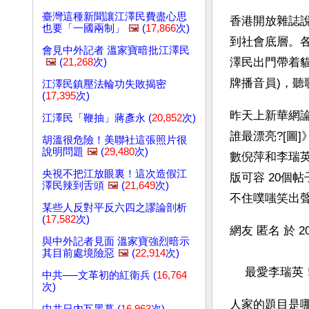
臺灣這種新聞讓江澤民費盡心思
香港開放雜誌
也要「一國兩制」
🖼️
(
17,866
次)
到社會底層。
會見中外記者 溫家寶暗批江澤民
澤民出門帶着貓
🖼️
(
21,268
次)
牌播音員)，聽
江澤民鎮壓法輪功失敗揭密
(
17,395
次)
昨天上新華網
江澤民「鞭抽」蔣彥永 (
20,852
次)
誰最漂亮?[圖
胡溫很危險！美聯社這張照片很
說明問題
🖼️
(
29,480
次)
數倪萍和李瑞
央視不把江放眼裏！這次造假江
版可容 20個
澤民辣到舌頭
🖼️
(
21,649
次)
不住噗嗤笑出
某些人反對平反六四之謬論剖析
(
17,582
次)
網友 匿名 於 2
與中外記者見面 溫家寶強烈暗示
其目前處境險惡
🖼️
(
22,914
次)
　 最愛李瑞英
中共──文革初的紅衛兵 (
16,764
次)
人家的題目是