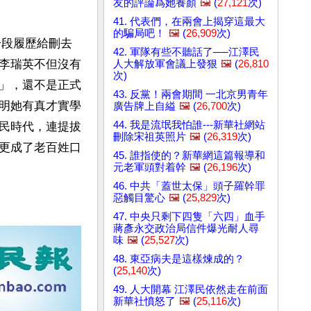
友的評論爲她養顏
🖼️
(
27,121
次)
41. 代表們，在兩會上揭穿這最大
的騙局吧！
🖼️
(
26,909
次)
一段履歷給刪去
42. 軍隊有些不聽話了──江澤民
李瑞英不但沒有
人大解放軍會議上發狠
🖼️
(
26,810
次)
」，還不是正式
43. 反黨！兩會期間 一北京男青年
明她有真才實學
廣告牌上自縊
🖼️
(
26,700
次)
44. 我是流氓我怕誰---新華社網站
民時代，連提拔
刪除宋祖英照片
🖼️
(
26,319
次)
更成了老百姓口
45. 誰指使的？新華網這篇報導和
元老軍頭對着幹
🖼️
(
26,196
次)
46. 中共「蓋世太保」頭子羅幹罪
惡觸目驚心
🖼️
(
25,829
次)
47. 中央只剩下四隻「六四」血手
蔣彥永交政治局信件爆光耐人尋
味
🖼️
(
25,527
次)
48. 東亞病夫是這樣煉成的？
(
25,140
次)
49. 人大開幕 江澤民依然走在前面
新華社憤怒了
🖼️
(
25,116
次)