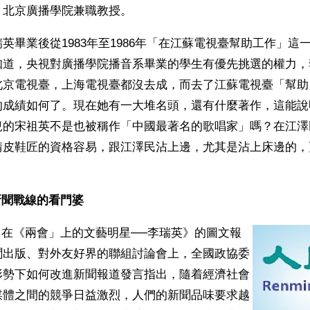
。北京廣播學院兼職教授。
英畢業後從1983年至1986年「在江蘇電視臺幫助工作」這
知道，央視對廣播學院播音系畢業的學生有優先挑選的權力，
北京電視臺，上海電視臺都沒去成，而去了江蘇電視臺「幫助
的成績如何了。現在她有一大堆名頭，還有什麼著作，這能說
兒的宋祖英不是也被稱作「中國最著名的歌唱家」嗎？在江澤
請皮鞋匠的資格容易，跟江澤民沾上邊，尤其是沾上床邊的，
。
新聞戰線的看門婆
0日在《兩會」上的文藝明星──李瑞英》的圖文報
聞出版、對外友好界的聯組討論會上，全國政協委
形勢下如何改進新聞報道發言指出，隨着經濟社會
媒體之間的競爭日益激烈，人們的新聞品味要求越