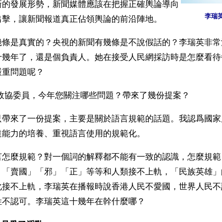
新的發展形勢，新聞媒體應該在把握正確輿論導向
李瑞
出擊，讓新聞報道真正佔領輿論的前沿陣地。 
幾條是真實的？央視的新聞有幾條是不說假話的？李瑞英非常
十幾年了，還是個負責人。她在接受人民網採訪時是怎麼看待
重問題呢？ 
爲政協委員，今年您關注哪些問題？帶來了幾份提案？
只帶來了一份提案，主要是關於語言規範的話題。我認爲國家
達能力的培養、重視語言使用的規範化。
言怎麼規範？對一個詞的解釋都不能有一致的認識，怎麼規範
」「賣國」「邪」「正」等等和人類接不上軌，「民族英雄」
化接不上軌，李瑞英在播報時說香港人民不愛國，世界人民不
姓不認可。李瑞英這十幾年在幹什麼哪？