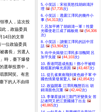
5. 小笑話：宋祖英怒找胡錦濤評
理
🖼️
(
57,735
次)
6. 小笑話：透露江澤民的幾件小
事 (
54,313
次)
領導人，這次投
7. 呂加平將了胡錦濤一軍！性愛
因此，政協委員
光碟使老江成了鐵板燒
🖼️
(
54,306
次)
月14日的文章
8. 小笑話：讀懂江澤民的話中淫
有一位政協委員
話
🖼️
(
53,904
次)
祕書長」另選人
9. 向中央揭發江澤民多項醜聞 呂
加平失蹤
🖼️
(
44,103
次)
」時，臺下爆發
10. 香港問題成焦點！鄧小平被暗
的選舉投票中，
殺檔案的曝光原因
🖼️
(
43,487
次)
唱票鬨笑。有意
11. 從孔雀東南飛到黃色娘子軍 中
國色情業發展驚人
🖼️
(
42,854
次)
臺下的人不由得
12. 政協開幕 江澤民醜態百出 胡
錦濤面色沉重
🖼️
(
42,442
次)
13. 李肇星拔掉三顆門牙變美女 答
記者問又把江賣國捅了出去
🖼️
(
40,865
次)
14. 一針見血！新華網這文章說江