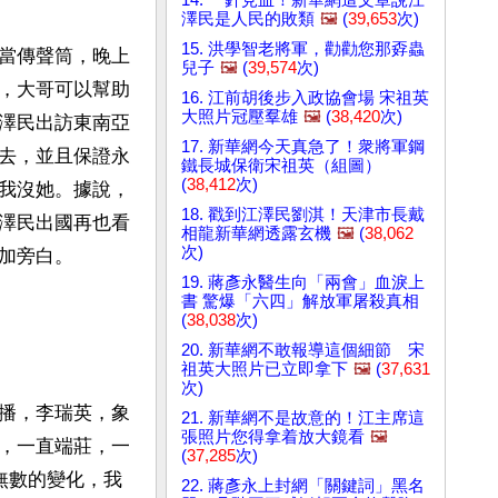
澤民是人民的敗類
🖼️
(
39,653
次)
15. 洪學智老將軍，勸勸您那孬蟲
當傳聲筒，晚上
兒子
🖼️
(
39,574
次)
，大哥可以幫助
16. 江前胡後步入政協會場 宋祖英
大照片冠壓羣雄
🖼️
(
38,420
次)
澤民出訪東南亞
17. 新華網今天真急了！衆將軍鋼
去，並且保證永
鐵長城保衛宋祖英（組圖）
(
38,412
次)
我沒她。據說，
18. 戳到江澤民劉淇！天津市長戴
澤民出國再也看
相龍新華網透露玄機
🖼️
(
38,062
次)
加旁白。
19. 蔣彥永醫生向「兩會」血淚上
書 驚爆「六四」解放軍屠殺真相
(
38,038
次)
20. 新華網不敢報導這個細節 宋
祖英大照片已立即拿下
🖼️
(
37,631
次)
播，李瑞英，象
21. 新華網不是故意的！江主席這
張照片您得拿着放大鏡看
🖼️
，一直端莊，一
(
37,285
次)
無數的變化，我
22. 蔣彥永上封網「關鍵詞」黑名