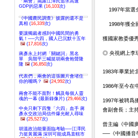
「兩會」揭露江澤民追求高速
GDP的惡果 (
16,103
次)
    1997
《中國農民調查》披露的還不是
真相 (
16,339
次)
    19
要讓獨裁者感到中國民間的勇
獲國家教委優
氣！──六四，國人已沉默十五年
🖼️
(
17,816
次)
◎ 央視網上李
蔣彥永上封網「關鍵詞」黑名
單 吳階平三喊挺胡兩會炮聲隆
隆
🖼️
(
36,850
次)
1983年畢業
代表們，兩會的這張圖片會堵住
你的嘴嗎？
🖼️
(
24,992
次)
1986年至今
兩會不能不面對！觸及每個人靈
魂的一幕 (最新錄像片) (
29,466
次)
1997年被聘
中央只剩下四隻「六四」血手 蔣
會副會長；主
彥永交政治局信件爆光耐人尋味
🖼️
(
25,527
次)
曾主編《中國
胡溫政治能量面臨考驗──江澤民
──《中國播音
力挺黃麗滿 深圳可能成爲直轄市