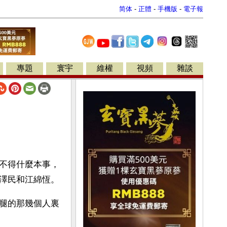
简体
-
正體
-
手機版
-
電子報
專題
寰宇
維權
視頻
雜談
不得什麼本事，
澤民和江綿恆。
腿的那幾個人裏