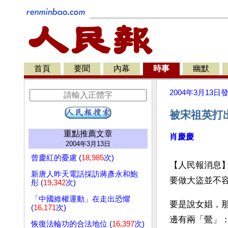
首頁
要聞
內幕
時事
幽默
2004年3月13日
被宋祖英打
重點推薦文章
肖慶慶
2004年3月13日
曾慶紅的憂慮 (
18,985
次)
【人民報消息
新唐人昨天電話採訪蔣彥永和鮑
要做大盜並不
彤 (
19,342
次)
「中國維權運動」在走出恐懼
要是說女娼，
(
16,171
次)
邊有兩「鶯」
恢復法輪功的合法地位 (
16,397
次)