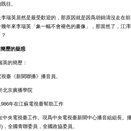
如既往。
上李瑞英居然是最受歡迎的，那原因就是因爲胡錦濤沒走在前
十幾年來李瑞英「象一幅不會褪色的畫像」，那當然了，江澤
」？
個簡歷的疑惑
瑞英的簡歷：
視臺《新聞聯播》播音員。 
年畢業於北京廣播學院 
年───1986年在江蘇電視臺幫助工作 
)，全國青聯委員，全國政協委員。 