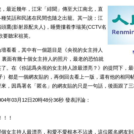
說，最近幾年，江宋「緋聞」傳至大江南北，直
各種笑話和民謠在民間也隨之出籠。其一說：江
頭鷹(影射原配夫人)，睡覺摟着李瑞英(CCTV名
歌要聽宋祖英。
論壇看看，其中有一個題目是《央視的女主持人
]》裏面有幾十個女主持人的照片，最老的恐怕就
英了。在《你認爲央視的女主持人誰最漂亮？》的提問下，最
帖子）都是一個網友貼的，再倒回去看上一版，還有他的相同
聲來，因爲署名「匿名」的網友貼的只是一句話，後面跟了三
004年03月12日20時48分36秒 發表評論：
！！！
哪個女主持人最漂亮，和愛不愛根本不沾邊，這位匿名網友到