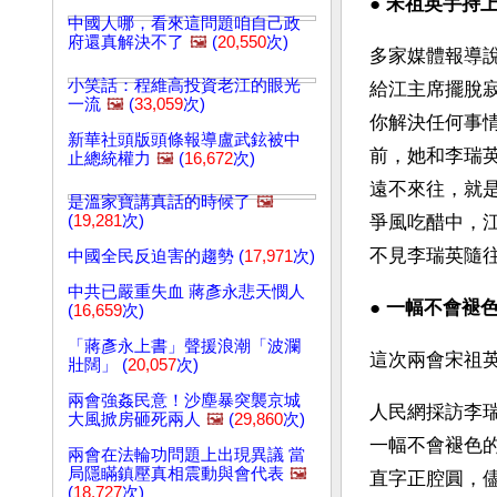
● 
宋祖英手持
中國人哪，看來這問題咱自己政
府還真解決不了
🖼️
(
20,550
次)
多家媒體報導
小笑話：程維高投資老江的眼光
給江主席擺脫
一流
🖼️
(
33,059
次)
你解決任何事
新華社頭版頭條報導盧武鉉被中
前，她和李瑞
止總統權力
🖼️
(
16,672
次)
遠不來往，就
是溫家寶講真話的時候了
🖼️
(
19,281
次)
爭風吃醋中，
不見李瑞英隨
中國全民反迫害的趨勢 (
17,971
次)
中共已嚴重失血 蔣彥永悲天憫人
● 
一幅不會褪
(
16,659
次)
「蔣彥永上書」聲援浪潮「波瀾
這次兩會宋祖
壯闊」 (
20,057
次)
兩會強姦民意！沙塵暴突襲京城
人民網採訪李
大風掀房砸死兩人
🖼️
(
29,860
次)
一幅不會褪色
兩會在法輪功問題上出現異議 當
局隱瞞鎮壓真相震動與會代表
🖼️
直字正腔圓，儘
(
18,727
次)