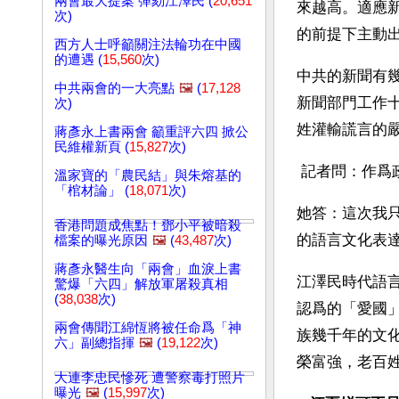
兩會最大提案 彈劾江澤民 (
20,651
來越高。適應
次)
的前提下主動
西方人士呼籲關注法輪功在中國
的遭遇 (
15,560
次)
中共的新聞有
中共兩會的一大亮點
🖼️
(
17,128
新聞部門工作
次)
姓灌輸謊言的嚴
蔣彥永上書兩會 籲重評六四 掀公
民維權新頁 (
15,827
次)
 記者問：作
溫家寶的「農民結」與朱熔基的
「棺材論」 (
18,071
次)
她答：這次我
香港問題成焦點！鄧小平被暗殺
的語言文化表
檔案的曝光原因
🖼️
(
43,487
次)
蔣彥永醫生向「兩會」血淚上書
江澤民時代語
驚爆「六四」解放軍屠殺真相
(
38,038
次)
認爲的「愛國
兩會傳聞江綿恆將被任命爲「神
族幾千年的文
六」副總指揮
🖼️
(
19,122
次)
榮富強，老百
大連李忠民慘死 遭警察毒打照片
曝光
🖼️
(
15,997
次)