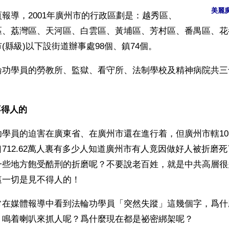
美麗
報導，2001年廣州市的行政區劃是：越秀區、
區、荔灣區、天河區、白雲區、黃埔區、芳村區、番禺區、花
(縣級)以下設街道辦事處98個、鎮74個。
輪功學員的勞教所、監獄、看守所、法制學校及精神病院共三
 
不得人的
學員的迫害在廣東省、在廣州市還在進行着，但廣州市轄10區
712.62萬人裏有多少人知道廣州市有人竟因做好人被折磨
一些地方飽受酷刑的折磨呢？不要說老百姓，就是中共高層很
這一切是見不得人的！
常在媒體報導中看到法輪功學員「突然失蹤」這幾個字，爲什
、鳴着喇叭來抓人呢？爲什麼現在都是祕密綁架呢？ 