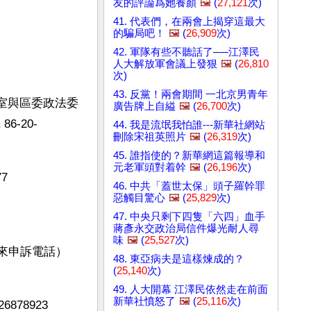
友的評論爲她養顏
🖼️
(
27,121
次)
41. 代表們，在兩會上揭穿這最大
的騙局吧！
🖼️
(
26,909
次)
42. 軍隊有些不聽話了──江澤民
人大解放軍會議上發狠
🖼️
(
26,810
次)
43. 反黨！兩會期間 一北京男青年
公室與區委政法委
廣告牌上自縊
🖼️
(
26,700
次)
6-20-
44. 我是流氓我怕誰---新華社網站
刪除宋祖英照片
🖼️
(
26,319
次)
45. 誰指使的？新華網這篇報導和
元老軍頭對着幹
🖼️
(
26,196
次)
7
46. 中共「蓋世太保」頭子羅幹罪
惡觸目驚心
🖼️
(
25,829
次)
47. 中央只剩下四隻「六四」血手
蔣彥永交政治局信件爆光耐人尋
味
🖼️
(
25,527
次)
外來申訴電話）
48. 東亞病夫是這樣煉成的？
(
25,140
次)
49. 人大開幕 江澤民依然走在前面
新華社憤怒了
🖼️
(
25,116
次)
878923