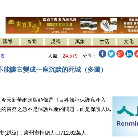
國際
奇聞
災禍
萬象
生活
文化
人氣：
24,579
分享：
發表
不能讓它變成一座沉默的死城（多圖）
】今天新華網頭版頭條是《百姓熱評保護私產入
裏的當務之急不是保護私產的問題，而是保護人民
市(縣級)，廣州市轄總人口712.62萬人。