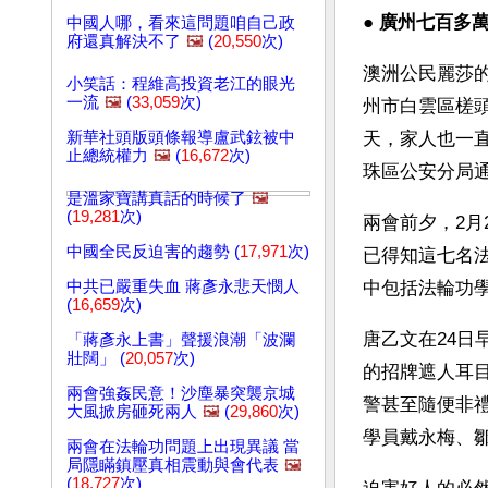
● 
廣州七百多
中國人哪，看來這問題咱自己政
府還真解決不了
🖼️
(
20,550
次)
澳洲公民麗莎的
小笑話：程維高投資老江的眼光
一流
🖼️
(
33,059
次)
州市白雲區槎
新華社頭版頭條報導盧武鉉被中
天，家人也一直
止總統權力
🖼️
(
16,672
次)
珠區公安分局
是溫家寶講真話的時候了
🖼️
(
19,281
次)
兩會前夕，2月
中國全民反迫害的趨勢 (
17,971
次)
已得知這七名法
中共已嚴重失血 蔣彥永悲天憫人
中包括法輪功
(
16,659
次)
唐乙文在24
「蔣彥永上書」聲援浪潮「波瀾
壯闊」 (
20,057
次)
的招牌遮人耳
兩會強姦民意！沙塵暴突襲京城
警甚至隨便非
大風掀房砸死兩人
🖼️
(
29,860
次)
學員戴永梅、
兩會在法輪功問題上出現異議 當
局隱瞞鎮壓真相震動與會代表
🖼️
(
18,727
次)