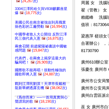
🖼️
(
24,267
次)
周麗 女　洗腦班
3304江澤民哈欠與V838麒麟座星
翟（管教） 女　洗
爆
🖼️
(
18,775
次)
賴鑑峰 　洗腦班
美國公民在南京被強迫到具職業
值班：8173064
病色彩的工廠勞動
🖼️
(
16,994
次)
中國學者致人大公開信 反對江澤
梁惠萍 槎頭女
民三個代表入憲
🖼️
(
16,875
次)
合署辦公） ， 廣州
兩會召開 前趙紫陽祕書談中國敏
感問題
🖼️
(
19,847
次)
81730790
代表們，在兩會上揭穿這最大的
廣州610辦公室：總
騙局吧！
🖼️
(
26,909
次)
張慶生 廣州市 6
國際歌不能再唱！鼓動性極強的
國歌即將入憲
🖼️
(
24,887
次)
廣州市公安局警務投
戳到江澤民劉淇！天津市長戴相
龍新華網透露玄機
🖼️
(
38,062
次)
廣州市公安局局
廣州白雲區派出所：
《爲你而來》──一首用真實與心
聲譜寫的歌
🖼️
(
18,190
次)
巫 女 廣州市白雲