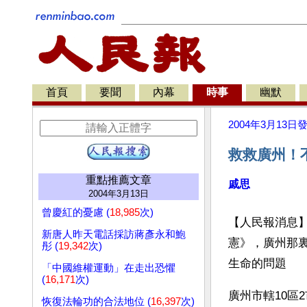
首頁
要聞
內幕
時事
幽默
2004年3月13日
救救廣州！
重點推薦文章
戚思
2004年3月13日
曾慶紅的憂慮 (
18,985
次)
【人民報消息
新唐人昨天電話採訪蔣彥永和鮑
憲》，廣州那
彤 (
19,342
次)
生命的問題 
「中國維權運動」在走出恐懼
(
16,171
次)
廣州市轄10區2
恢復法輪功的合法地位 (
16,397
次)