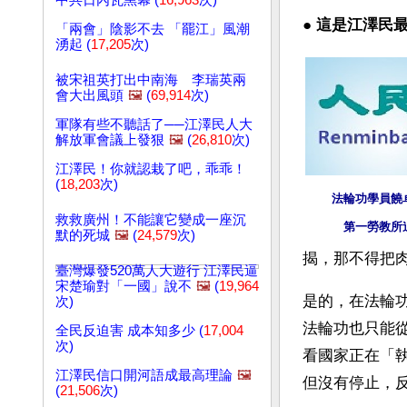
中共日內瓦黑幕 (
16,963
次)
● 
這是江澤民
「兩會」陰影不去 「罷江」風潮
湧起 (
17,205
次)
被宋祖英打出中南海 李瑞英兩
會大出風頭
🖼️
(
69,914
次)
軍隊有些不聽話了──江澤民人大
解放軍會議上發狠
🖼️
(
26,810
次)
江澤民！你就認栽了吧，乖乖！
(
18,203
次)
法輪功學員饒
救救廣州！不能讓它變成一座沉
第一勞教所
默的死城
🖼️
(
24,579
次)
揭，那不得把
臺灣爆發520萬人大遊行 江澤民逼
宋楚瑜對「一國」說不
🖼️
(
19,964
是的，在法輪
次)
法輪功也只能
全民反迫害 成本知多少 (
17,004
次)
看國家正在「
江澤民信口開河語成最高理論
🖼️
但沒有停止，
(
21,506
次)