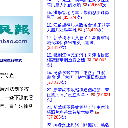
澤民是人民的敗類
🖼️
(
39,653
次)
15. 洪學智老將軍，勸勸您那孬蟲
兒子
🖼️
(
39,574
次)
16. 江前胡後步入政協會場 宋祖英
大照片冠壓羣雄
🖼️
(
38,420
次)
17. 新華網今天真急了！衆將軍鋼
鐵長城保衛宋祖英（組圖）
(
38,412
次)
18. 戳到江澤民劉淇！天津市長戴
相龍新華網透露玄機
🖼️
(
38,062
目前生命垂危
次)
19. 蔣彥永醫生向「兩會」血淚上
字待查。
書 驚爆「六四」解放軍屠殺真相
(
38,038
次)
「廣州法制學校」
20. 新華網不敢報導這個細節 宋
祖英大照片已立即拿下
🖼️
(
37,631
，一些下流的惡
次)
年。目前法輪功
21. 新華網不是故意的！江主席這
張照片您得拿着放大鏡看
🖼️
(
37,285
次)
22. 蔣彥永上封網「關鍵詞」黑名