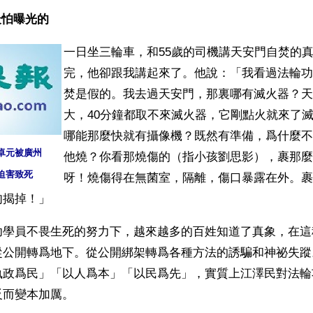
最怕曝光的
一日坐三輪車，和55歲的司機講天安門自焚的
完，他卻跟我講起來了。他說：「我看過法輪功
焚是假的。我去過天安門，那裏哪有滅火器？天
大，40分鐘都取不來滅火器，它剛點火就來了
哪能那麼快就有攝像機？既然有準備，爲什麼不
卓元被廣州
他燒？你看那燒傷的（指小孩劉思影），裹那麼
迫害致死
呀！燒傷得在無菌室，隔離，傷口暴露在外。裹
肉揭掉！」
功學員不畏生死的努力下，越來越多的百姓知道了真象，在這
從公開轉爲地下。從公開綁架轉爲各種方法的誘騙和神祕失蹤
執政爲民」「以人爲本」「以民爲先」，實質上江澤民對法輪
反而變本加厲。