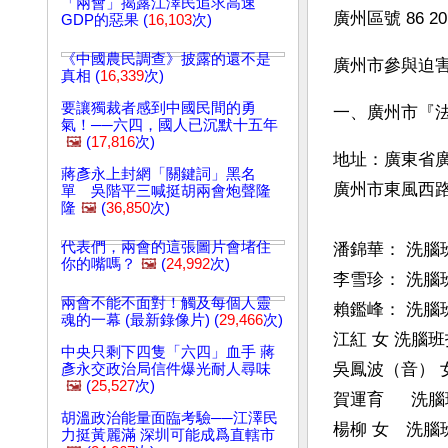
「兩會」揭露江澤民追求高速
廣州區號 86 2
GDP的惡果 (
16,103
次)
《中國農民調查》披露的還不是
廣州市參與迫
真相 (
16,339
次)
要讓獨裁者感到中國民間的勇
一、廣州市『
氣！──六四，國人已沉默十五年
🖼️
(
17,816
次)
地址：廣東省廣
蔣彥永上封網「關鍵詞」黑名
廣州市東風西
單 吳階平三喊挺胡兩會炮聲隆
隆
🖼️
(
36,850
次)
代表們，兩會的這張圖片會堵住
潘錦華： 洗腦班
你的嘴嗎？
🖼️
(
24,992
次)
李雪珍： 洗腦班政
兩會不能不面對！觸及每個人靈
賴鑑峰： 洗腦班
魂的一幕 (最新錄像片) (
29,466
次)
江紅 女 洗腦班打
中央只剩下四隻「六四」血手 蔣
吳鳳波（音） 女
彥永交政治局信件爆光耐人尋味
🖼️
(
25,527
次)
賀運育 　 洗腦
胡溫政治能量面臨考驗──江澤民
楊柳 女　洗腦班
力挺黃麗滿 深圳可能成爲直轄市