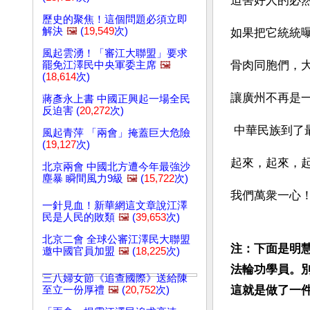
迫害好人的必
歷史的聚焦！這個問題必須立即
解決
🖼️
(
19,549
次)
如果把它統統
風起雲湧！「審江大聯盟」要求
骨肉同胞們，
罷免江澤民中央軍委主席
🖼️
(
18,614
次)
讓廣州不再是
蔣彥永上書 中國正興起一場全民
反迫害 (
20,272
次)
 中華民族到
風起青萍 「兩會」掩蓋巨大危險
(
19,127
次)
起來，起來，
北京兩會 中國北方遭今年最強沙
塵暴 瞬間風力9級
🖼️
(
15,722
次)
我們萬衆一心
一針見血！新華網這文章說江澤
民是人民的敗類
🖼️
(
39,653
次)
北京二會 全球公審江澤民大聯盟
注：下面是明
邀中國官員加盟
🖼️
(
18,225
次)
法輪功學員。
三八婦女節《追查國際》送給陳
這就是做了一
至立一份厚禮
🖼️
(
20,752
次)