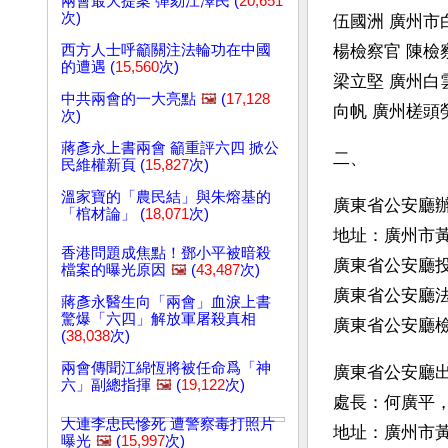
兩會最大提案 彈劾江澤民 (
20,651
次)
伍國洲 廣州市白
西方人士呼籲關注法輪功在中國
楊檢察官 陳檢
的遭遇 (
15,560
次)
梁立堅 廣州白
中共兩會的一大亮點
🖼️
(
17,128
向帆 廣州槎頭勞
次)
蔣彥永上書兩會 籲重評六四 掀公
二、
民維權新頁 (
15,827
次)
溫家寶的「農民結」與朱熔基的
廣東省公安廳辦公室
「棺材論」 (
18,071
次)
地址：廣州市黃華
香港問題成焦點！鄧小平被暗殺
廣東省公安廳投訴電
檔案的曝光原因
🖼️
(
43,487
次)
廣東省公安廳法制處
蔣彥永醫生向「兩會」血淚上書
驚爆「六四」解放軍屠殺真相
廣東省公安廳檢察處
(
38,038
次)
兩會傳聞江綿恆將被任命爲「神
廣東省公安廳
六」副總指揮
🖼️
(
19,122
次)
處長：何廣平
大連李忠民慘死 遭警察毒打照片
地址：廣州市黃
曝光
🖼️
(
15,997
次)