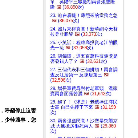
單 吳階平三喊挺胡兩會炮聲隆
隆
🖼️
(
36,850
次)
23. 迫在眉睫！薄熙來的當務之急
🖼️
(
36,075
次)
24. 照片來得真實！新華網今天替
拉登壯膽兒
🖼️
(
33,373
次)
25. 小笑話：程維高投資老江的眼
光一流
🖼️
(
33,059
次)
26. 胡錦濤，這五百萬科技鉅獎是
否發錯人了？
🖼️
(
32,631
次)
27. 三個代表和三個姘頭！兩會調
查反江居第一 反陳居第三
🖼️
(
32,596
次)
28. 增長軍費爲對付老軍頭 溫家
寶兩會面露苦澀
🖼️
(
31,642
次)
29. 絕了！《求是》老總捧江澤民
太高 自己先摔了下來
🖼️
(
31,199
，呼籲停止迫害
次)
，少幹壞事，您
30. 兩會強姦民意！沙塵暴突襲京
城 大風掀房砸死兩人
🖼️
(
29,860
次)