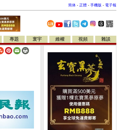
简体
-
正體
-
手機版
-
電子報
專題
寰宇
維權
視頻
雜談