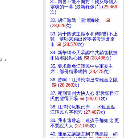
31. 兩會不能不面對！觸及每個人
靈魂的一幕 (最新錄像片) (
29,466
次)
32. 胡江激戰「臺灣海峽」
🖼️
(
28,626
次)
33. 第十四號主席令和傳聞對不上
號 薄熙來踢出遼寧省沒進北京
市
🖼️
(
28,570
次)
34. 新華網今天承認中共銷售核技
術給邪惡軸心國
🖼️
(
28,486
次)
』。
35. 要求罷免江澤民中央軍委主
席！部份精采網帖 (
28,475
次)
36. 苦啊！江澤民南巡有難言之隱
🖼️
(
28,268
次)
37. 死刑宣判大快人心 邪教頭目江
氏的應得下場
🖼️
(
28,011
次)
38. 江澤民氣數已盡──水鏡直點
江澤民八字死穴 (
27,487
次)
39. 我永遠難忘！連孩子都如此 更
不要說大人 (
27,195
次)
40. 陳至立講話闖到了新高度 網