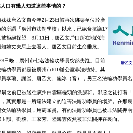
萬人口有幾人知道這些事情的？
妹妹唐乙文自今年2月23日被再次綁架至位於廣
頭的所謂「廣州市法制學校」以來，已絕食抗議17
被拒絕探望。3月11日，唐乙文戶口所在地的海
通知她丈夫馬上去看人。唐乙文目前生命垂危。
23日晚，廣州市七名法輪功學員突然失蹤。目前
唐乙文
輪功學員都是被廣州市610辦公室非法劫持。其
學員李瓊、謝焱、唐乙文、施冰（音），另三名法輪功學員名
日早晨之前已被送往廣州白雲區槎頭的洗腦班。邪惡之徒打着
目，其實那是一所違法建立的迫害法輪功學員的場所。在那裏
禮女法輪功學員，用菸頭燙。有的法輪功學員已被非法關押兩
鄒玉韻、劉毅、王家芳、陸海雲依然被非法關押在裏面。