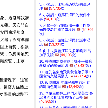
5. 小笑話：宋祖英怒找胡錦濤評
理
🖼️
(
57,735
次)
6. 小笑話：透露江澤民的幾件小
真象。還沒等我講
事 (
54,313
次)
光盤。天安門自
7. 呂加平將了胡錦濤一軍！性愛
光碟使老江成了鐵板燒
🖼️
(
54,306
安門廣場那麼
次)
滅火器；沒有準備
8. 小笑話：讀懂江澤民的話中淫
話
🖼️
(
53,904
次)
阻止自焚，卻讓
9. 向中央揭發江澤民多項醜聞 呂
緊，你想叫她死
加平失蹤
🖼️
(
44,103
次)
那麼緊，上藥一
10. 香港問題成焦點！鄧小平被暗
殺檔案的曝光原因
🖼️
(
43,487
次)
11. 從孔雀東南飛到黃色娘子軍 中
國色情業發展驚人
🖼️
(
42,854
次)
種情況下，迫害
12. 政協開幕 江澤民醜態百出 胡
錦濤面色沉重
🖼️
(
42,442
次)
。從官方媒體上
13. 李肇星拔掉三顆門牙變美女 答
功學員的虐殺不
記者問又把江賣國捅了出去
🖼️
(
40,865
次)
14. 一針見血！新華網這文章說江