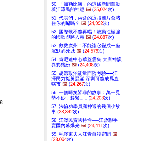
50. 「加勒比海」的這條新聞牽動
着江澤民的神經
🖼️
(
25,024
次)
51. 代表們，兩會的這張圖片會堵
住你的嘴嗎？
🖼️
(
24,992
次)
52. 國際歌不能再唱！鼓動性極強
的國歌即將入憲
🖼️
(
24,887
次)
53. 救救廣州！不能讓它變成一座
沉默的死城
🖼️
(
24,579
次)
54. 肯尼迪中心華蓋雲集 大唐神韻
異彩繽紛
🖼️
(
24,408
次)
55. 胡溫政治能量面臨考驗──江
澤民力挺黃麗滿 深圳可能成爲直
轄市
🖼️
(
24,267
次)
56. 一個啼笑皆非的故事：萬一見
勢不妙，趕緊...... (
24,203
次)
8
57. 法輪功學員顯神通的幾個小故
事 (
23,842
次)
58. 江澤民賣國特性──江曾聯手
賣國內幕爆光
🖼️
(
23,411
次)
59. 毛澤東夫人江青自殺密聞
🖼️
(
23,094
次)