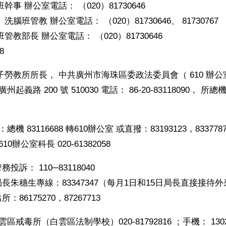
幹事 辦公室電話： （020）81730646
腦班管教 辦公室電話： （020）81730646、 81730767
管教部長 辦公室電話： （020）81730646
8
子勞教所所長， 中共廣州市海珠區委政法委員會（ 610 辦
起義路 200 號 510030 電話： 86-20-83118090， 所總機 8
機 83116688 轉610辦公室 或直撥：83193123，8337787
10辦公室科長 020-61382058
訴： 110─83118040
長朱穗生專線：83347347（每月1日和15日局長直接接待
86175270，87267713
區戒毒所（白雲區法制學校）020-81792816 ；手機： 13026