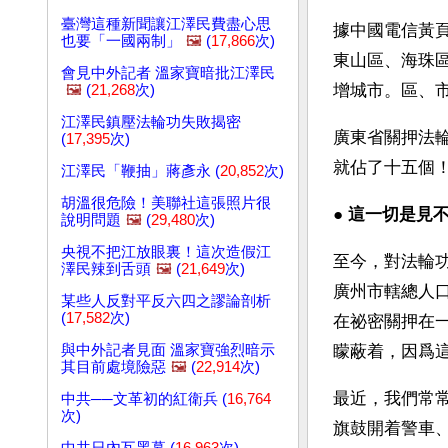
臺灣這種新聞讓江澤民費盡心思
據中國電信黃頁
也要「一國兩制」
🖼️
(
17,866
次)
東山區、海珠
會見中外記者 溫家寶暗批江澤民
增城市。區、市
🖼️
(
21,268
次)
江澤民鎮壓法輪功失敗揭密
廣東省關押法
(
17,395
次)
就佔了十五個！
江澤民「鞭抽」蔣彥永 (
20,852
次)
胡溫很危險！美聯社這張照片很
● 
這一切是見
說明問題
🖼️
(
29,480
次)
央視不把江放眼裏！這次造假江
至今，對法輪功
澤民辣到舌頭
🖼️
(
21,649
次)
廣州市轄總人口
某些人反對平反六四之謬論剖析
(
17,582
次)
在祕密關押在
與中外記者見面 溫家寶強烈暗示
矇蔽着，因爲
其目前處境險惡
🖼️
(
22,914
次)
最近，我們常
中共──文革初的紅衛兵 (
16,764
次)
旗鼓開着警車