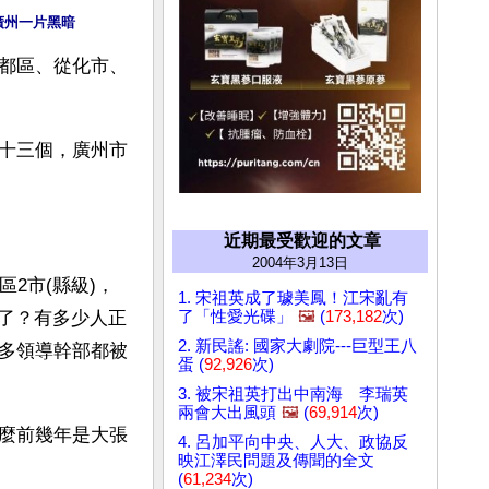
廣州一片黑暗
都區、從化市、
十三個，廣州市
近期最受歡迎的文章
2004年3月13日
2市(縣級)，
1. 宋祖英成了璩美鳳！江宋亂有
了「性愛光碟」
🖼️
(
173,182
次)
死了？有多少人正
2. 新民謠: 國家大劇院---巨型王八
多領導幹部都被
蛋 (
92,926
次)
3. 被宋祖英打出中南海 李瑞英
兩會大出風頭
🖼️
(
69,914
次)
麼前幾年是大張
4. 呂加平向中央、人大、政協反
映江澤民問題及傳聞的全文
(
61,234
次)