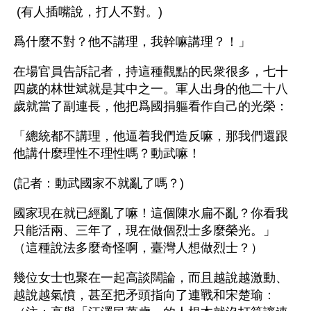
 (有人插嘴說，打人不對。) 
爲什麼不對？他不講理，我幹嘛講理？！」 
在場官員告訴記者，持這種觀點的民衆很多，七十
四歲的林世斌就是其中之一。軍人出身的他二十八
歲就當了副連長，他把爲國捐軀看作自己的光榮： 
「總統都不講理，他逼着我們造反嘛，那我們還跟
他講什麼理性不理性嗎？動武嘛！ 
(記者：動武國家不就亂了嗎？) 
國家現在就已經亂了嘛！這個陳水扁不亂？你看我
只能活兩、三年了，現在做個烈士多麼榮光。」
（這種說法多麼奇怪啊，臺灣人想做烈士？） 
幾位女士也聚在一起高談闊論，而且越說越激動、
越說越氣憤，甚至把矛頭指向了連戰和宋楚瑜：