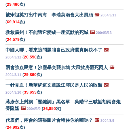
(
29,480
次)
被宋祖英打出中南海 李瑞英兩會大出風頭
🖼️
2004/3/13
(
69,914
次)
救救廣州！不能讓它變成一座沉默的死城
🖼️
2004/3/13
(
24,579
次)
中國人哪，看來這問題咱自己政府還真解決不了
🖼️
(
20,550
次)
2004/3/12
兩會強姦民意！沙塵暴突襲京城 大風掀房砸死兩人
🖼️
(
29,860
次)
2004/3/11
一針見血！新華網這文章說江澤民是人民的敗類
🖼️
(
39,653
次)
2004/3/10
蔣彥永上封網「關鍵詞」黑名單 吳階平三喊挺胡兩會炮
聲隆隆
🖼️
(
36,850
次)
2004/3/9
代表們，兩會的這張圖片會堵住你的嘴嗎？
🖼️
2004/3/9
(
24,992
次)