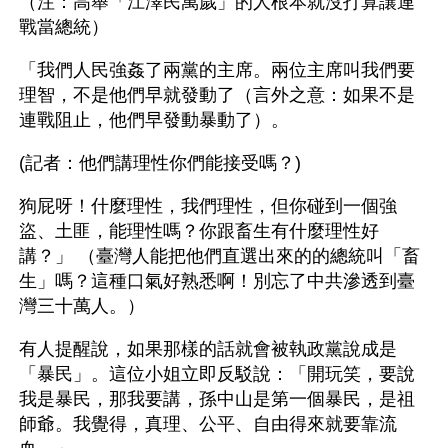
（注：高舉「江澤民萬歲」的人根本就沒打算讓連
戰當總統） 
「我們人民強姦了兩黨的主席。兩位主席叫我們要
理智，不是他們早就發動了（言外之意：如果不是
連戰阻止，他們早發動暴動了）。 
(記者：他們講理性你們能接受嗎？) 
狗屁呀！什麼理性，我們理性，但你碰到一個強
盜、土匪，能理性嗎？你跟畜生有什麼理性好
講？」 （臺灣人能把他們直選出來的的總統叫「畜
生」嗎？這種口氣好熟悉啊！別忘了中共滲透到臺
灣三十萬人。）
有人提醒說，如果那樣的話就會被執政黨說成是
「暴民」。這位小姐立即反駁說：「開玩笑，要說
我是暴民，那我要講，孫中山是第一個暴民，是祖
師爺。我覺得，真理、公平、自由得來就要靠流