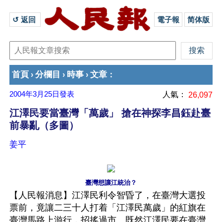
↺ 返回 
電子報
简体版
首頁
分欄目
時事
文章
›
›
›
：
2004年3月25日
發表
人氣：
26,097
江澤民要當臺灣「萬歲」 搶在神探李昌鈺赴臺
前暴亂（多圖）
姜平
臺灣想讓江統治？
【人民報消息】江澤民利令智昏了，在臺灣大選投
票前，竟讓二三十人打着「江澤民萬歲」的紅旗在
臺灣馬路上游行，招搖過市。既然江澤民要在臺灣