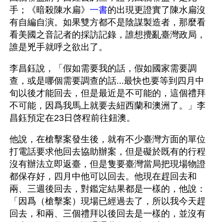
手；《暗殺陳水扁》
一書
的出現更證實了陳水扁沒
有自編自演。如果雙方都不是陰謀製造者，那麼看
看美國之音記者的採訪記錄，誰想攪亂臺灣政局，
誰是兇手就呼之欲出了。
李昌鈺說，「假如需要我的話，假如國家需要調
查，或是哪個需要調查的話...最快也要等到四月中
旬以後才能回去，但是最近是不可能的，這個禮拜
不可能，因爲我馬上就要去紐西蘭和澳洲了。」李
昌鈺預定在23日啓程前往鈕澳。
他說，在槍擊案發生後，就有不少臺灣方面的單位
打電話要求他回去協助辦案，但是礙於既有的行程
沒有辦法立即返臺，但是隻要臺灣當局把現場物證
都保存好，四月中他可以回去。他現在趕回去和
兩、三週後回去，對鑑定結果都是一樣的，他說：
「因爲（槍擊案）現場已經過去了，所以我今天趕
回去，和兩、三個禮拜以後回去是一樣的，並沒有