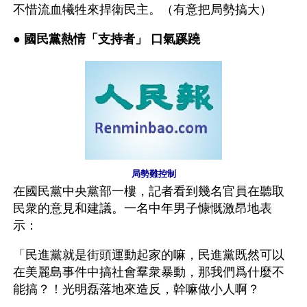
不惜流血犧牲來捍衛民主。（有意把局勢搞大） 
● 
國民黨熱情「支持者」 口氣蹊蹺
局勢難控制
在國民黨中央黨部一樓，記者看到幾名官員在聽取
民衆的意見和建議。一名中年男子慷慨激昂地表
示： 
「民進黨就是街頭運動起家的嘛，民進黨既然可以
在美麗島事件中搞社會羣衆暴動，那我們爲什麼不
能搞？！光明磊落地來造反，幹嘛做小人啊？ 