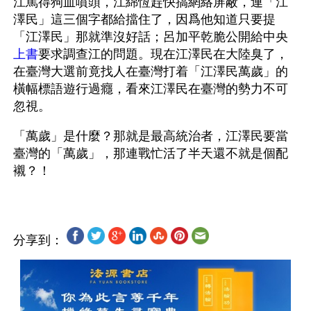
江罵得狗血噴頭，江綿恆趕快搞網絡屏蔽，連「江
澤民」這三個字都給擋住了，因爲他知道只要提
「江澤民」那就準沒好話；呂加平乾脆公開給中央
上書
要求調查江的問題。現在江澤民在大陸臭了，
在臺灣大選前竟找人在臺灣打着「江澤民萬歲」的
橫幅標語遊行過癮，看來江澤民在臺灣的勢力不可
忽視。 
「萬歲」是什麼？那就是最高統治者，江澤民要當
臺灣的「萬歲」，那連戰忙活了半天還不就是個配
分享到：