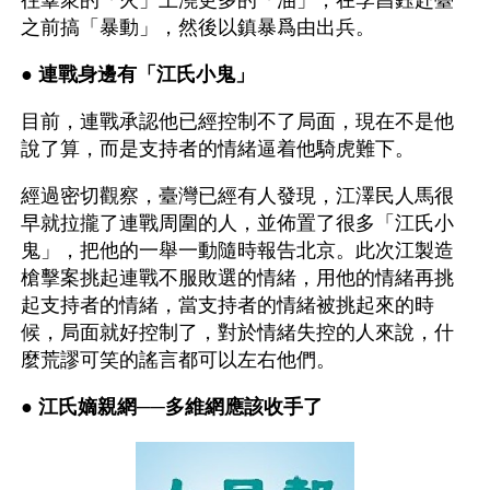
往羣衆的「火」上澆更多的「油」，在李昌鈺赴臺
之前搞「暴動」，然後以鎮暴爲由出兵。
● 
連戰身邊有「江氏小鬼」
目前，連戰承認他已經控制不了局面，現在不是他
說了算，而是支持者的情緒逼着他騎虎難下。
經過密切觀察，臺灣已經有人發現，江澤民人馬很
早就拉攏了連戰周圍的人，並佈置了很多「江氏小
鬼」，把他的一舉一動隨時報告北京。此次江製造
槍擊案挑起連戰不服敗選的情緒，用他的情緒再挑
起支持者的情緒，當支持者的情緒被挑起來的時
候，局面就好控制了，對於情緒失控的人來說，什
麼荒謬可笑的謠言都可以左右他們。
● 
江氏嫡親網──多維網應該收手了