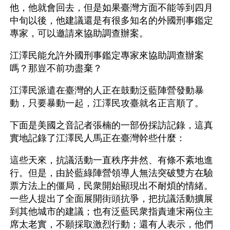
他，他就會回去，但是如果臺灣方面不能等到四月
中旬以後，他建議還是有很多知名的外國刑事鑑定
專家，可以邀請來協助調查辦案。
江澤民能允許外國刑事鑑定專家來協助調查辦案
嗎？那豈不前功盡棄？
江澤民派遣在臺灣的人正在鼓動泛藍陣營發動暴
動，只要暴動一起，江澤民攻臺就名正言順了。
下面是美國之音記者張楠的一部份採訪記錄，這真
實地記錄了江澤民人馬正在臺灣幹些什麼：
這些天來，抗議活動一直秩序井然、有條不紊地進
行。但是，由於藍綠陣營領導人無法突破雙方在驗
票方法上的僵局，民衆開始顯現出不耐煩的情緒。
一些人提出了全面展開街頭抗爭，把抗議活動擴展
到其他城市的建議；也有泛藍民衆指責連宋兩位主
席太老實，不願採取激烈行動；還有人表示，他們