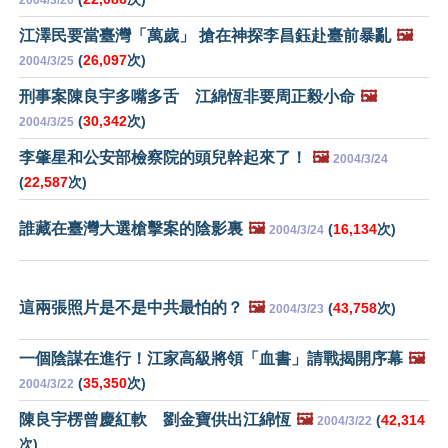
2004/3/26
江澤民要當臺灣「萬歲」 搶在神探李昌鈺赴臺前暴亂
🖼️
(
26,097
次)
2004/3/25
刑事案陳良宇多嘴多舌 江綿恆非要周正毅小命
🖼️
(
30,342
次)
2004/3/25
李肇星和公安部檢察院的頭兒幹起來了！
🖼️
2004/3/24
(
22,587
次)
誰藏在臺灣大選槍擊案的陰影裏
🖼️
(
16,134
次)
2004/3/24
這兩張照片是不是中共最怕的？
🖼️
(
43,758
次)
2004/3/23
一個陰謀在進行！江家高級將領「血書」請戰揭開序幕
🖼️
(
35,350
次)
2004/3/22
陳良宇楞曾慶紅軟 劉金寶供出江綿恆
🖼️
(
42,314
2004/3/22
次)