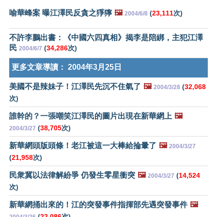
喻華峰案 曝江澤民反貪之猙獰
🖼️
(
23,111
次)
2004/6/8
不許李鵬出書：《中國六四真相》揭李是陪綁，主犯江澤
民
(
34,286
次)
2004/6/7
更多文章導讀：
2004年3月25日
美國不是辣妹子！江澤民先沉不住氣了
🖼️
(
32,068
2004/3/28
次)
誰幹的？一張嘲笑江澤民的圖片出現在新華網上
🖼️
(
38,705
次)
2004/3/27
新華網頭版頭條！老江被這一大棒給掄暈了
🖼️
2004/3/27
(
21,958
次)
民衆冀以法律解紛爭 仍發生零星衝突
🖼️
(
14,524
2004/3/27
次)
新華網捅出來的！江的突發事件指揮部先遇突發事件
🖼️
(
22,086
次)