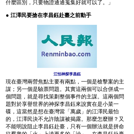
什麼區別，只要物證通通蒐集好就可以了。」
● 
江澤民要搶在李昌鈺赴臺之前動手
江怕神探李昌鈺
現在臺灣兩營焦點主要有兩點，一個是槍擊案的主
謀；另一個是驗票問題。其實這兩個可以合併成一
個問題，就是尋找策劃整個事件的主謀。這兩個問
題對於享譽世界的神探李昌鈺來說實在是小菜一
碟，這當然是想在臺灣當「萬歲」的江澤民最怕
的，江澤民決不允許陰謀被揭露。那麼怎麼辦？又
不能明說阻止李昌鈺赴臺，只有一個辦法就是拼命