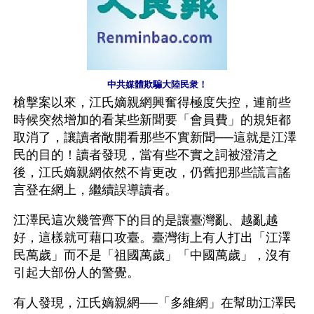
中共媒體欺騙大陸民衆！
槍擊案以來，江氏嫡親網興奮得極度失控，連前些
時候突然增加的看某些新聞要「會員費」的規矩都
取消了，讓讀者敞開看那些不實新聞──這就是江澤
民的目的！讀者發現，當有些不實之詞被澄清之
後，江氏嫡親網依然不肯更改，仍舊把那些謊言謠
言登在網上，繼續誤導讀者。
江澤民這次幾管齊下的目的是讓臺灣亂、越亂越
好，這樣就可藉口攻臺。臺灣街上有人打出「江澤
民萬歲」而不是「祖國萬歲」「中國萬歲」，沒有
引起大部份人的警覺。
有人發現，江氏嫡親網──「多維網」在幫助江澤民