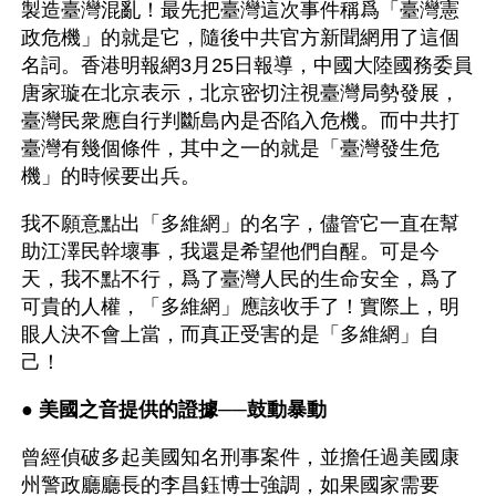
製造臺灣混亂！最先把臺灣這次事件稱爲「臺灣憲
政危機」的就是它，隨後中共官方新聞網用了這個
名詞。香港明報網3月25日報導，中國大陸國務委員
唐家璇在北京表示，北京密切注視臺灣局勢發展，
臺灣民衆應自行判斷島內是否陷入危機。而中共打
臺灣有幾個條件，其中之一的就是「臺灣發生危
機」的時候要出兵。
我不願意點出「多維網」的名字，儘管它一直在幫
助江澤民幹壞事，我還是希望他們自醒。可是今
天，我不點不行，爲了臺灣人民的生命安全，爲了
可貴的人權，「多維網」應該收手了！實際上，明
眼人決不會上當，而真正受害的是「多維網」自
己！
● 
美國之音提供的證據──鼓動暴動
曾經偵破多起美國知名刑事案件，並擔任過美國康
州警政廳廳長的李昌鈺博士強調，如果國家需要