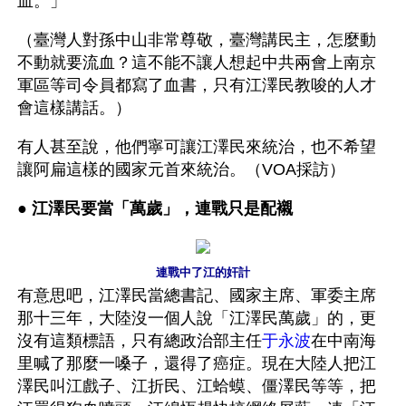
血。」
（臺灣人對孫中山非常尊敬，臺灣講民主，怎麼動
不動就要流血？這不能不讓人想起中共兩會上南京
軍區等司令員都寫了血書，只有江澤民教唆的人才
會這樣講話。） 
有人甚至說，他們寧可讓江澤民來統治，也不希望
讓阿扁這樣的國家元首來統治。（VOA採訪）
● 
江澤民要當「萬歲」，連戰只是配襯
連戰中了江的奸計
有意思吧，江澤民當總書記、國家主席、軍委主席
那十三年，大陸沒一個人說「江澤民萬歲」的，更
沒有這類標語，只有總政治部主任
于永波
在中南海
里喊了那麼一嗓子，還得了癌症。現在大陸人把江
澤民叫江戲子、江折民、江蛤蟆、僵澤民等等，把