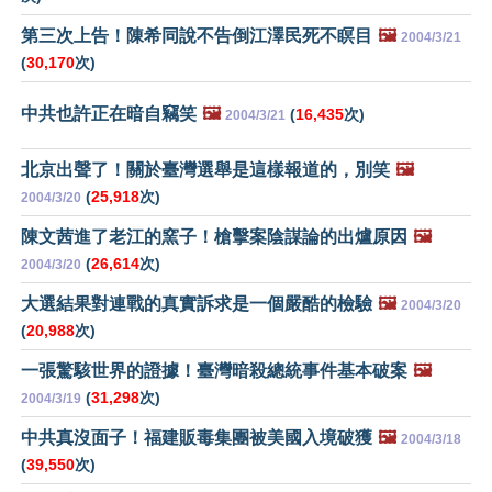
第三次上告！陳希同說不告倒江澤民死不瞑目
🖼️
2004/3/21
(
30,170
次)
中共也許正在暗自竊笑
🖼️
(
16,435
次)
2004/3/21
北京出聲了！關於臺灣選舉是這樣報道的，別笑
🖼️
(
25,918
次)
2004/3/20
陳文茜進了老江的窯子！槍擊案陰謀論的出爐原因
🖼️
(
26,614
次)
2004/3/20
大選結果對連戰的真實訴求是一個嚴酷的檢驗
🖼️
2004/3/20
(
20,988
次)
一張驚駭世界的證據！臺灣暗殺總統事件基本破案
🖼️
(
31,298
次)
2004/3/19
中共真沒面子！福建販毒集團被美國入境破獲
🖼️
2004/3/18
(
39,550
次)