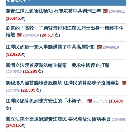
譴責江澤民迫害法輪功 杜導斌被中共判刑三年
🖼️
2004/6/11
(
16,445
次)
劉京的「高幹」子弟背景也和江澤民烈士出身一樣經不住
推敲
🖼️
(
20,519
次)
2004/6/10
江澤民的這一驚人舉動泄露了中共高層計劃
🖼️
2004/6/10
(
32,629
次)
臺灣立法院首度爲法輪功提案 要求中國停止打壓
(
15,299
次)
2004/6/10
胡錦濤八國首腦峰會躲尷尬 江澤民的算盤珠子沒撥弄對
🖼️
(
22,535
次)
2004/6/9
江澤民總算抓到陳方安生的「小辮子」
🖼️
(
19,485
2004/6/9
次)
臺立法院全票通過譴責江澤民 要求釋放法輪功學員
2004/6/8
(
14,915
次)