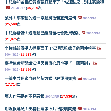
中紀委和曾慶紅賀國強打起來了！站遠點兒，別往裏攙和
🖼️
(
45,714
次)
2004/3/17
號外！李肇星的這一舉動將改變臺灣選情
🖼️
2004/3/16
(
25,568
次)
中紀委發話！這活動已經引發社會政局騷亂
🖼️
2004/3/16
(
21,075
次)
李柱銘給香港人掙足面子！江澤民吃癟子的兩件糗事
🖼️
(
28,829
次)
2004/3/16
臺灣這種新聞讓江澤民費盡心思也要「一國兩制」
🖼️
(
17,866
次)
2004/3/15
一箇中共用來自殺的新方式已經運用嫺熟
🖼️
2004/3/15
(
17,714
次)
壞人作惡爲何不見惡報
(
17,536
次)
2004/3/15
胡溫很危險！美聯社這張照片很說明問題
🖼️
2004/3/14