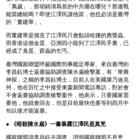
「萬歲」，那胡錦濤爲首的中共擺在哪兒？那連戰
能當總統嗎？即使江澤民讓他當，他也必須是臺灣
的「董建華」。
而董建華是個見了江澤民只會點頭哈腰的應聲蟲。
而香港這個金蛋、亞洲四小龍到了江澤民手裏，已
經成了臭蛋、孬蟲的乞丐。 
臺灣國親聯盟呼籲國際刑事鑑定專家、來自臺灣的
李昌鈺博士返臺協助調查陳水扁槍擊案，有「華裔
神探」之稱的李昌鈺博士，目前人在美國康乃迪克
州，他在百忙之中接受東森新聞電話專訪，對於會
不會返臺協助調查槍擊案件，他表示，只要國家需
要他，他就會回去，但是目前最快也要等到四月中
旬以後才能返臺。
● 
《暗殺陳水扁》一書暴露江澤民是真兇
國親聯盟請李昌鈺去調查，證明國親聯盟不是兇