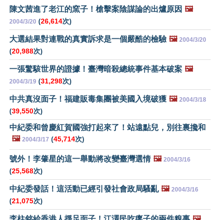
陳文茜進了老江的窯子！槍擊案陰謀論的出爐原因
🖼️
(
26,614
次)
2004/3/20
大選結果對連戰的真實訴求是一個嚴酷的檢驗
🖼️
2004/3/20
(
20,988
次)
一張驚駭世界的證據！臺灣暗殺總統事件基本破案
🖼️
(
31,298
次)
2004/3/19
中共真沒面子！福建販毒集團被美國入境破獲
🖼️
2004/3/18
(
39,550
次)
中紀委和曾慶紅賀國強打起來了！站遠點兒，別往裏攙和
🖼️
(
45,714
次)
2004/3/17
號外！李肇星的這一舉動將改變臺灣選情
🖼️
2004/3/16
(
25,568
次)
中紀委發話！這活動已經引發社會政局騷亂
🖼️
2004/3/16
(
21,075
次)
李柱銘給香港人掙足面子！江澤民吃癟子的兩件糗事
🖼️