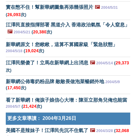
實在憋不住！幫新華網圖集再添幾張照片
🖼️
2004/5/31
(
26,093
次)
江澤民直接指揮部署 黑道介入 香港政治氣氛「令人窒息」
🖼️
(
20,380
次)
2004/5/21
新華網原文！您瞅瞅，這算不算國家級「緊急狀態」
(
19,024
次)
2004/5/18
江澤民樂傻了！立馬在新華網上出消息
🖼️
(
29,373
2004/5/14
次)
新華網公佈毒奶粉品牌 敵敵畏做泡菜暢銷外地
2004/5/9
(
17,450
次)
看了新華網！俺孩子娘信心大增：陳至立那角兒俺也能當
(
21,424
次)
2004/5/7
更多文章導讀：
2004年3月26日
美國不是辣妹子！江澤民先沉不住氣了
🖼️
(
32,068
2004/3/28