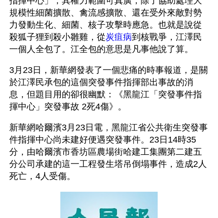
指揮中心」，其權力範圍可真廣，除了協助處理大
規模性細菌擴散、禽流感擴散、還在受外來敵對勢
力發動生化、細菌、核子攻擊時應急。也就是說從
殺狐子狸到殺小雛雞，從
炭疽病
到核戰爭，江澤民
一個人全包了。江全包的意思是凡事他說了算。
3月23日，新華網發表了一個悲痛的時事報道，是關
於江澤民承包的這個突發事件指揮部出事故的消
息，但題目用的卻很幽默：《黑龍江「突發事件指
揮中心」突發事故 2死4傷》。
新華網哈爾濱3月23日電，黑龍江省公共衛生突發事
件指揮中心尚未建好便遇突發事件。23日14時35
分，由哈爾濱市香坊區農場街哈建工集團第二建五
分公司承建的這一工程發生塔吊倒塌事件，造成2人
死亡，4人受傷。