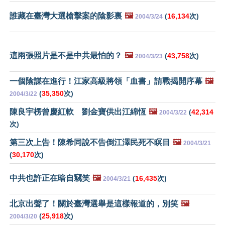
誰藏在臺灣大選槍擊案的陰影裏
🖼️
(
16,134
次)
2004/3/24
這兩張照片是不是中共最怕的？
🖼️
(
43,758
次)
2004/3/23
一個陰謀在進行！江家高級將領「血書」請戰揭開序幕
🖼️
(
35,350
次)
2004/3/22
陳良宇楞曾慶紅軟 劉金寶供出江綿恆
🖼️
(
42,314
2004/3/22
次)
第三次上告！陳希同說不告倒江澤民死不瞑目
🖼️
2004/3/21
(
30,170
次)
中共也許正在暗自竊笑
🖼️
(
16,435
次)
2004/3/21
北京出聲了！關於臺灣選舉是這樣報道的，別笑
🖼️
(
25,918
次)
2004/3/20