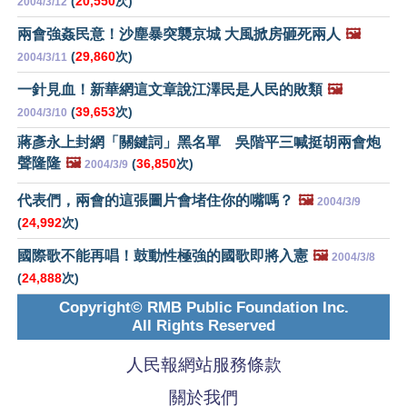
(
20,550
次)
2004/3/12
兩會強姦民意！沙塵暴突襲京城 大風掀房砸死兩人
🖼️
(
29,860
次)
2004/3/11
一針見血！新華網這文章說江澤民是人民的敗類
🖼️
(
39,653
次)
2004/3/10
蔣彥永上封網「關鍵詞」黑名單 吳階平三喊挺胡兩會炮
聲隆隆
🖼️
(
36,850
次)
2004/3/9
代表們，兩會的這張圖片會堵住你的嘴嗎？
🖼️
2004/3/9
(
24,992
次)
國際歌不能再唱！鼓動性極強的國歌即將入憲
🖼️
2004/3/8
(
24,888
次)
Copyright© RMB Public Foundation Inc.
All Rights Reserved
人民報網站服務條款
關於我們