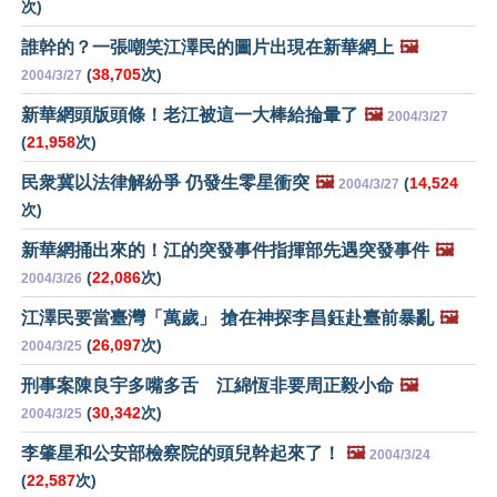
次)
誰幹的？一張嘲笑江澤民的圖片出現在新華網上
🖼️
(
38,705
次)
2004/3/27
新華網頭版頭條！老江被這一大棒給掄暈了
🖼️
2004/3/27
(
21,958
次)
民衆冀以法律解紛爭 仍發生零星衝突
🖼️
(
14,524
2004/3/27
次)
新華網捅出來的！江的突發事件指揮部先遇突發事件
🖼️
(
22,086
次)
2004/3/26
江澤民要當臺灣「萬歲」 搶在神探李昌鈺赴臺前暴亂
🖼️
(
26,097
次)
2004/3/25
刑事案陳良宇多嘴多舌 江綿恆非要周正毅小命
🖼️
(
30,342
次)
2004/3/25
李肇星和公安部檢察院的頭兒幹起來了！
🖼️
2004/3/24
(
22,587
次)