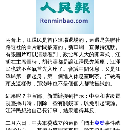
兩會上，江澤民是首位進場退場的，這還是美聯社
路透社的圖片新聞披露的，新華網一直保持沉默。
有張圖片可以清楚看到，政協和人大的開幕式，江
胡在主席臺時，胡錦濤都是讓江澤民先就座，江澤
民也就不客氣首先入座了。會議中間休息，又是江
澤民第一個起身，第一個進入休息室喝茶。江硬着
頭皮這樣做，那滋味也不是個個人都敢嘗試的。 
結果呢？中宣部、新聞辦接到指示：中央和省級電
視臺播出時，刪除一些有關鏡頭，以免引起議論。
江澤民想給自己長行事，結果適得其反。
二月六日，中央軍委成立的這個「國土
突發
事件總