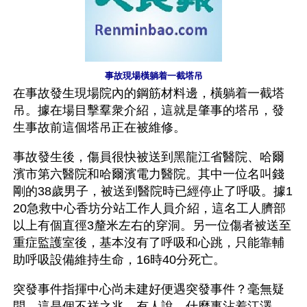
事故現場橫躺着一截塔吊
在事故發生現場院內的鋼筋材料邊，橫躺着一截塔
吊。據在場目擊羣衆介紹，這就是肇事的塔吊，發
生事故前這個塔吊正在被維修。
事故發生後，傷員很快被送到黑龍江省醫院、哈爾
濱市第六醫院和哈爾濱電力醫院。其中一位名叫錢
剛的38歲男子，被送到醫院時已經停止了呼吸。據1
20急救中心香坊分站工作人員介紹，這名工人臍部
以上有個直徑3釐米左右的穿洞。另一位傷者被送至
重症監護室後，基本沒有了呼吸和心跳，只能靠輔
助呼吸設備維持生命，16時40分死亡。
突發事件指揮中心尚未建好便遇突發事件？毫無疑
問，這是個不祥之兆。有人說，什麼事沾着江澤