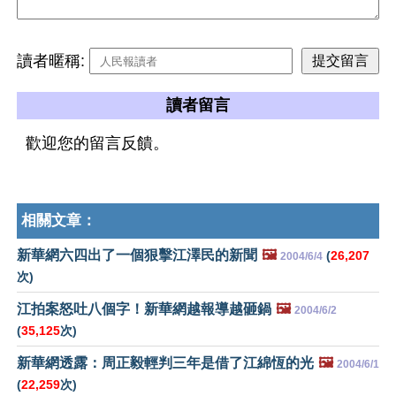
讀者暱稱:
讀者留言
歡迎您的留言反饋。
相關文章：
新華網六四出了一個狠擊江澤民的新聞
🖼️
(
26,207
2004/6/4
次)
江拍案怒吐八個字！新華網越報導越砸鍋
🖼️
2004/6/2
(
35,125
次)
新華網透露：周正毅輕判三年是借了江綿恆的光
🖼️
2004/6/1
(
22,259
次)