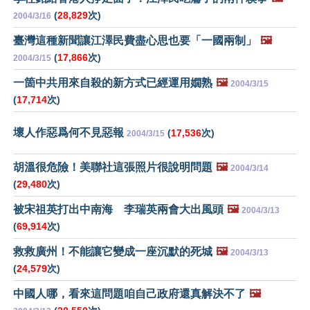
(
28,829
次)
2004/3/16
臺灣這種新聞讓江澤民費盡心思也要「一國兩制」
🖼️
(
17,866
次)
2004/3/15
一箇中共用來自殺的新方式已經運用嫺熟
🖼️
2004/3/15
(
17,714
次)
壞人作惡爲何不見惡報
(
17,536
次)
2004/3/15
胡溫很危險！美聯社這張照片很說明問題
🖼️
2004/3/14
(
29,480
次)
被宋祖英打出中南海 李瑞英兩會大出風頭
🖼️
2004/3/13
(
69,914
次)
救救廣州！不能讓它變成一座沉默的死城
🖼️
2004/3/13
(
24,579
次)
中國人哪，看來這問題咱自己政府還真解決不了
🖼️