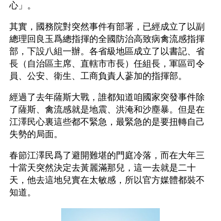
心」。
其實，國務院對突然事件有部署，已經成立了以副
總理回良玉爲總指揮的全國防治高致病禽流感指揮
部，下設八組一辦。各省級地區成立了以書記、省
長（自治區主席、直轄市市長）任組長，軍區司令
員、公安、衛生、工商負責人蔘加的指揮部。
經過了去年薩斯大戰，誰都知道咱國家突發事件除
了薩斯、禽流感就是地震、洪淹和沙塵暴。但是在
江澤民心裏這些都不緊急，最緊急的是要扭轉自己
失勢的局面。
春節江澤民爲了避開難堪的門庭冷落，而在大年三
十當天突然決定去黃麗滿那兒，這一去就是二十
天，他去這地兒實在太敏感，所以官方媒體都裝不
知道。