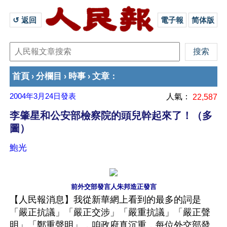
↺ 返回 
電子報
简体版
首頁
分欄目
時事
文章
›
›
›
：
2004年3月24日
發表
人氣：
22,587
李肇星和公安部檢察院的頭兒幹起來了！（多
圖）
鮑光
前外交部發言人朱邦造正發言
【人民報消息】我從新華網上看到的最多的詞是
「嚴正抗議」「嚴正交涉」「嚴重抗議」「嚴正聲
明」「鄭重聲明」，咱政府真沉重，每位外交部發