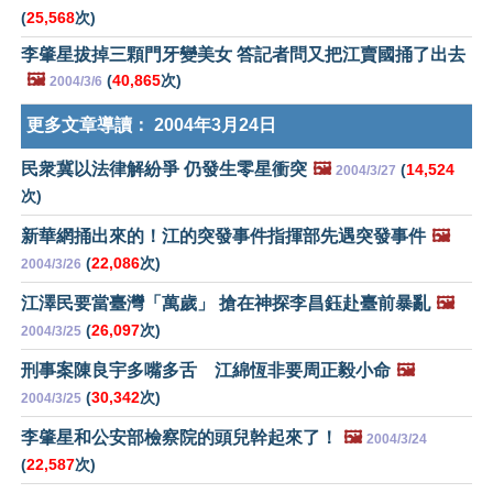
(
25,568
次)
李肇星拔掉三顆門牙變美女 答記者問又把江賣國捅了出去
🖼️
(
40,865
次)
2004/3/6
更多文章導讀：
2004年3月24日
民衆冀以法律解紛爭 仍發生零星衝突
🖼️
(
14,524
2004/3/27
次)
新華網捅出來的！江的突發事件指揮部先遇突發事件
🖼️
(
22,086
次)
2004/3/26
江澤民要當臺灣「萬歲」 搶在神探李昌鈺赴臺前暴亂
🖼️
(
26,097
次)
2004/3/25
刑事案陳良宇多嘴多舌 江綿恆非要周正毅小命
🖼️
(
30,342
次)
2004/3/25
李肇星和公安部檢察院的頭兒幹起來了！
🖼️
2004/3/24
(
22,587
次)