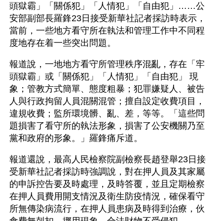
頭獄霸」「關係犯」「人情犯」「自由犯」……公
安部副部長羅鋒23日接受新華社記者採訪時表示，
當前，一些地方看守所在執法和管理工作中不同程
度地存在着一些突出問題。
報道說，一地地方看守所管理秩序混亂，存在「牢
頭獄霸」或「關係犯」「人情犯」「自由犯」 現
象；管教方式簡單、態度粗暴；犯罪嫌疑人、被告
人與行政拘留人員混關混管；擅自設定收費項目，
違規收費；監所環境髒、亂、差，等等。「這些問
題損害了看守所的執法形象，損害了公安機關乃至
黨和政府的形象。」羅鋒痛斥道。 
報道還說，最高人民檢察院副檢察長趙登舉23日接
受新華社記者採訪時強調說，對在押人員及其家屬
的申訴控告要及時處理，及時答覆，並且定期檢察
在押人員費用開支情況及衛生防疫情況，確保看守
所無傳染病流行，在押人員患病及時得到治療，伙