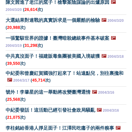
陳文茜進了老江的窯子！槍擊案陰謀論的出爐原因
🖼️
(
26,614
次)
2004/3/20
大選結果對連戰的真實訴求是一個嚴酷的檢驗
🖼️
2004/3/20
(
20,988
次)
一張驚駭世界的證據！臺灣暗殺總統事件基本破案
🖼️
(
31,298
次)
2004/3/19
中共真沒面子！福建販毒集團被美國入境破獲
🖼️
2004/3/18
(
39,550
次)
中紀委和曾慶紅賀國強打起來了！站遠點兒，別往裏攙和
🖼️
(
45,714
次)
2004/3/17
號外！李肇星的這一舉動將改變臺灣選情
🖼️
2004/3/16
(
25,568
次)
中紀委發話！這活動已經引發社會政局騷亂
🖼️
2004/3/16
(
21,075
次)
李柱銘給香港人掙足面子！江澤民吃癟子的兩件糗事
🖼️