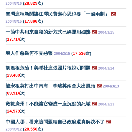
(
28,829
次)
2004/3/16
臺灣這種新聞讓江澤民費盡心思也要「一國兩制」
🖼️
(
17,866
次)
2004/3/15
一箇中共用來自殺的新方式已經運用嫺熟
🖼️
2004/3/15
(
17,714
次)
壞人作惡爲何不見惡報
(
17,536
次)
2004/3/15
胡溫很危險！美聯社這張照片很說明問題
🖼️
2004/3/14
(
29,480
次)
被宋祖英打出中南海 李瑞英兩會大出風頭
🖼️
2004/3/13
(
69,914
次)
救救廣州！不能讓它變成一座沉默的死城
🖼️
2004/3/13
(
24,579
次)
中國人哪，看來這問題咱自己政府還真解決不了
🖼️
(
20,550
次)
2004/3/12