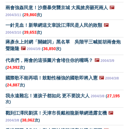
兩會強姦民意！沙塵暴突襲京城 大風掀房砸死兩人
🖼️
(
29,860
次)
2004/3/11
一針見血！新華網這文章說江澤民是人民的敗類
🖼️
(
39,653
次)
2004/3/10
蔣彥永上封網「關鍵詞」黑名單 吳階平三喊挺胡兩會炮
聲隆隆
🖼️
(
36,850
次)
2004/3/9
代表們，兩會的這張圖片會堵住你的嘴嗎？
🖼️
2004/3/9
(
24,992
次)
國際歌不能再唱！鼓動性極強的國歌即將入憲
🖼️
2004/3/8
(
24,887
次)
我永遠難忘！連孩子都如此 更不要說大人
(
27,195
2004/3/8
次)
戳到江澤民劉淇！天津市長戴相龍新華網透露玄機
🖼️
(
38,062
次)
2004/3/8