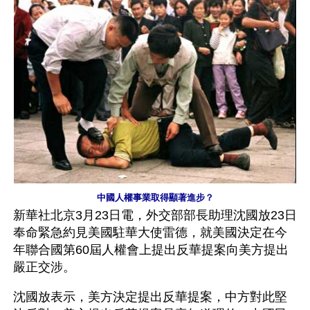
中國人權事業取得顯著進步？
新華社北京3月23日電，外交部部長助理沈國放23日
奉命緊急約見美國駐華大使雷德，就美國決定在今
年聯合國第60屆人權會上提出反華提案向美方提出
嚴正交涉。
沈國放表示，美方決定提出反華提案，中方對此堅