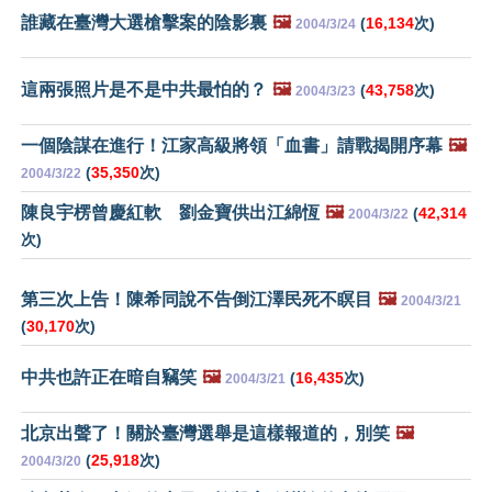
誰藏在臺灣大選槍擊案的陰影裏
🖼️
(
16,134
次)
2004/3/24
這兩張照片是不是中共最怕的？
🖼️
(
43,758
次)
2004/3/23
一個陰謀在進行！江家高級將領「血書」請戰揭開序幕
🖼️
(
35,350
次)
2004/3/22
陳良宇楞曾慶紅軟 劉金寶供出江綿恆
🖼️
(
42,314
2004/3/22
次)
第三次上告！陳希同說不告倒江澤民死不瞑目
🖼️
2004/3/21
(
30,170
次)
中共也許正在暗自竊笑
🖼️
(
16,435
次)
2004/3/21
北京出聲了！關於臺灣選舉是這樣報道的，別笑
🖼️
(
25,918
次)
2004/3/20