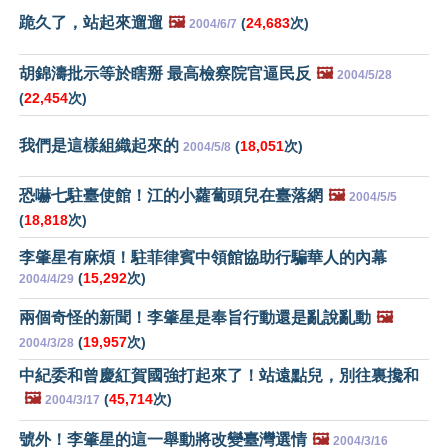
跪久了，站起來遛遛
🖼️
(
24,683
次)
2004/6/7
胡錦濤批示等於瞎掰 最高檢察院官逼民反
🖼️
2004/5/28
(
22,454
次)
我們是這樣組織起來的
(
18,051
次)
2004/5/8
恐嚇七駐臺使館！江的小蘿蔔頭兒在臺落網
🖼️
2004/5/5
(
18,818
次)
李肇星有麻煩！駐菲律賓中領館協助行騙華人的內幕
(
15,292
次)
2004/4/29
兩個奇怪的新聞！李肇星是奉旨行動還是亂說亂動
🖼️
(
19,957
次)
2004/3/28
中紀委和曾慶紅賀國強打起來了！站遠點兒，別往裏攙和
🖼️
(
45,714
次)
2004/3/17
號外！李肇星的這一舉動將改變臺灣選情
🖼️
2004/3/16