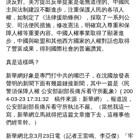
決反對。美方提出反華提案是毫無道理的。中國民
主與法制建設不斷進步，注重保護人民的各項人
權，如制定了《法律援助條例》，採取了一系列公
安、司法便民措施，修改憲法，明確寫入尊重和保
障人權等重要內容。中國人權事業取得了顯著進
步，中國與歐盟和其他西方國家的人權對話也取得
了豐富成果，得到國際社會的普遍讚賞。
真是這樣嗎？
新華網好象是專門打中共的嘴巴子，在沈國放發表
聲明的新聞下面有幾篇鏈接新聞，其中一篇是《民
警須保障人權 公安部副部長痛斥看守所亂象》( 200
4-03-23 17:31:32　稿件來源：新華網），報道說，
公安部副部長痛斥看守所執法不嚴。（當然我這一
寫，新華網立馬就得把這篇文章撤下去，這種事他
們經常幹。）
新華網北京3月23日電（記者王雷鳴、李亞傑）「牢