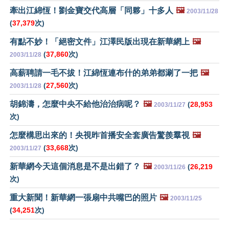
牽出江綿恆！劉金寶交代高層「同夥」十多人
🖼️
2003/11/28
(
37,379
次)
有點不妙！「絕密文件」江澤民版出現在新華網上
🖼️
(
37,860
次)
2003/11/28
高薪聘請一毛不拔！江綿恆連布什的弟弟都涮了一把
🖼️
(
27,560
次)
2003/11/28
胡錦濤，怎麼中央不給他治治病呢？
🖼️
(
28,953
2003/11/27
次)
怎麼構思出來的！央視昨首播安全套廣告驚羨羣視
🖼️
(
33,668
次)
2003/11/27
新華網今天這個消息是不是出錯了？
🖼️
(
26,219
2003/11/26
次)
重大新聞！新華網一張扇中共嘴巴的照片
🖼️
2003/11/25
(
34,251
次)