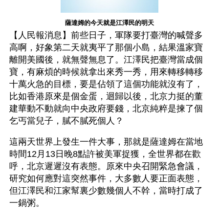
薩達姆的今天就是江澤民的明天
【人民報消息】前些日子，軍隊要打臺灣的喊聲多
高啊，好象第二天就夷平了那個小島，結果溫家寶
離開美國後，就無聲無息了。江澤民把臺灣當成個
寶，有麻煩的時候就拿出來秀一秀，用來轉移轉移
十萬火急的目標，要是佔領了這個功能就沒有了，
比如香港原來是個金蛋，迴歸以後，北京力挺的董
建華動不動就向中央政府要錢，北京純粹是揀了個
乞丐當兒子，膩不膩死個人？
這兩天世界上發生一件大事，那就是薩達姆在當地
時間12月13日晚8點許被美軍捉獲，全世界都在歡
呼，北京遲遲沒有表態。原來中央召開緊急會議，
研究如何應對這突然事件，大多數人要正面表態，
但江澤民和江家幫裏少數幾個人不幹，當時打成了
一鍋粥。