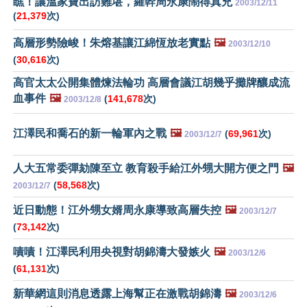
瞧！讓溫家寶出訪難堪，羅幹周永康鬧得真兇
2003/12/11
(
21,379
次)
高層形勢險峻！朱熔基讓江綿恆放老實點
🖼️
2003/12/10
(
30,616
次)
高官太太公開集體煉法輪功 高層會議江胡幾乎攤牌釀成流
血事件
🖼️
(
141,678
次)
2003/12/8
江澤民和喬石的新一輪軍內之戰
🖼️
(
69,961
次)
2003/12/7
人大五常委彈劾陳至立 教育殺手給江外甥大開方便之門
🖼️
(
58,568
次)
2003/12/7
近日動態！江外甥女婿周永康導致高層失控
🖼️
2003/12/7
(
73,142
次)
嘖嘖！江澤民利用央視對胡錦濤大發嫉火
🖼️
2003/12/6
(
61,131
次)
新華網這則消息透露上海幫正在激戰胡錦濤
🖼️
2003/12/6