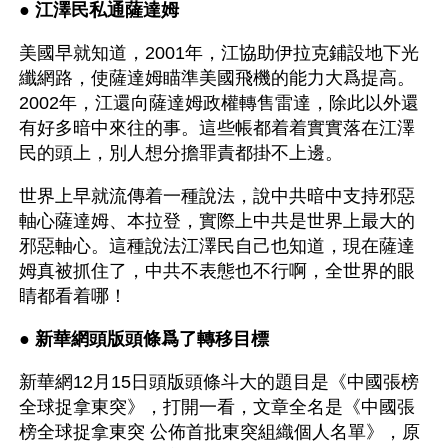
● 
江澤民私通薩達姆
美國早就知道，2001年，江協助伊拉克鋪設地下光
纖網路，使薩達姆瞄準美國飛機的能力大爲提高。 
2002年，江還向薩達姆政權轉售雷達，除此以外還
有好多暗中來往的事。這些帳都着着實實落在江澤
民的頭上，別人想分擔罪責都掛不上邊。
世界上早就流傳着一種說法，說中共暗中支持邪惡
軸心薩達姆、本拉登，實際上中共是世界上最大的
邪惡軸心。這種說法江澤民自己也知道，現在薩達
姆真被抓住了，中共不表態也不行啊，全世界的眼
睛都看着哪！
● 
新華網頭版頭條爲了轉移目標
新華網12月15日頭版頭條斗大的題目是《中國張榜
全球捉拿東突》，打開一看，文章全名是《中國張
榜全球捉拿東突 公佈首批東突組織個人名單》，原