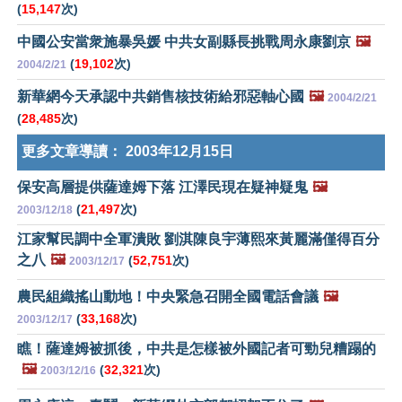
(
15,147
次)
中國公安當衆施暴吳媛 中共女副縣長挑戰周永康劉京
🖼️
(
19,102
次)
2004/2/21
新華網今天承認中共銷售核技術給邪惡軸心國
🖼️
2004/2/21
(
28,485
次)
更多文章導讀：
2003年12月15日
保安高層提供薩達姆下落 江澤民現在疑神疑鬼
🖼️
(
21,497
次)
2003/12/18
江家幫民調中全軍潰敗 劉淇陳良宇薄熙來黃麗滿僅得百分
之八
🖼️
(
52,751
次)
2003/12/17
農民組織搖山動地！中央緊急召開全國電話會議
🖼️
(
33,168
次)
2003/12/17
瞧！薩達姆被抓後，中共是怎樣被外國記者可勁兒糟蹋的
🖼️
(
32,321
次)
2003/12/16