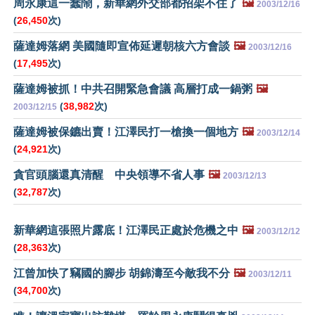
周永康這一蠢鬧，新華網外交部都招架不住了
🖼️
2003/12/16
(
26,450
次)
薩達姆落網 美國隨即宣佈延遲朝核六方會談
🖼️
2003/12/16
(
17,495
次)
薩達姆被抓！中共召開緊急會議 高層打成一鍋粥
🖼️
(
38,982
次)
2003/12/15
薩達姆被保鑣出賣！江澤民打一槍換一個地方
🖼️
2003/12/14
(
24,921
次)
貪官頭腦還真清醒 中央領導不省人事
🖼️
2003/12/13
(
32,787
次)
新華網這張照片露底！江澤民正處於危機之中
🖼️
2003/12/12
(
28,363
次)
江曾加快了竊國的腳步 胡錦濤至今敵我不分
🖼️
2003/12/11
(
34,700
次)