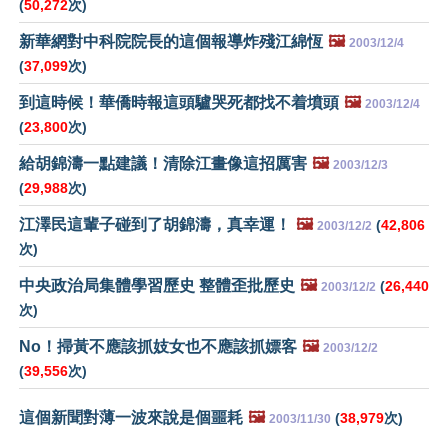
(
50,272
次)
新華網對中科院院長的這個報導炸殘江綿恆
🖼️
2003/12/4
(
37,099
次)
到這時候！華僑時報這頭驢哭死都找不着墳頭
🖼️
2003/12/4
(
23,800
次)
給胡錦濤一點建議！清除江畫像這招厲害
🖼️
2003/12/3
(
29,988
次)
江澤民這輩子碰到了胡錦濤，真幸運！
🖼️
(
42,806
2003/12/2
次)
中央政治局集體學習歷史 整體歪批歷史
🖼️
(
26,440
2003/12/2
次)
No！掃黃不應該抓妓女也不應該抓嫖客
🖼️
2003/12/2
(
39,556
次)
這個新聞對薄一波來說是個噩耗
🖼️
(
38,979
次)
2003/11/30