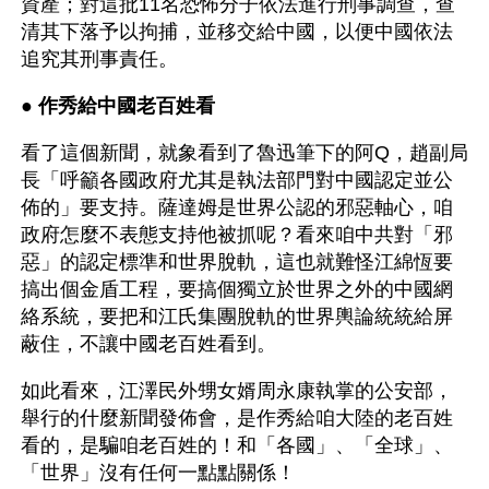
資產；對這批11名恐怖分子依法進行刑事調查，查
清其下落予以拘捕，並移交給中國，以便中國依法
追究其刑事責任。
● 
作秀給中國老百姓看
看了這個新聞，就象看到了魯迅筆下的阿Q，趙副局
長「呼籲各國政府尤其是執法部門對中國認定並公
佈的」要支持。薩達姆是世界公認的邪惡軸心，咱
政府怎麼不表態支持他被抓呢？看來咱中共對「邪
惡」的認定標準和世界脫軌，這也就難怪江綿恆要
搞出個金盾工程，要搞個獨立於世界之外的中國網
絡系統，要把和江氏集團脫軌的世界輿論統統給屏
蔽住，不讓中國老百姓看到。
如此看來，江澤民外甥女婿周永康執掌的公安部，
舉行的什麼新聞發佈會，是作秀給咱大陸的老百姓
看的，是騙咱老百姓的！和「各國」、「全球」、
「世界」沒有任何一點點關係！