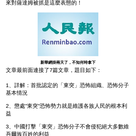
來對薩達姆被抓是這麼表態的！
新華網掛兩天了，不知何時拿下
文章最前面連接了7篇文章，題目如下：
1、詳解：首批認定的「東突」恐怖組織、恐怖分子
基本情況
2、懲處"東突"恐怖勢力就是維護各族人民的根本利
益
3、中國打擊「東突」恐怖分子不會侵犯絕大多數維
吾爾族百姓的利益