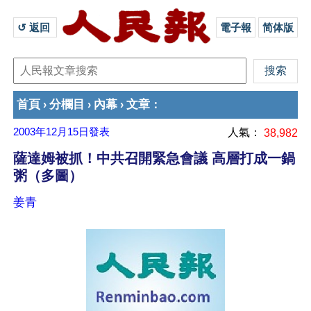
↺ 返回 
電子報
简体版
首頁
分欄目
內幕
文章
›
›
›
：
2003年12月15日
發表
人氣：
38,982
薩達姆被抓！中共召開緊急會議 高層打成一鍋
粥（多圖）
姜青