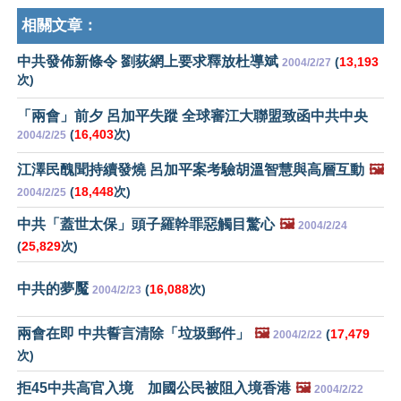
相關文章：
中共發佈新條令 劉荻網上要求釋放杜導斌
(
13,193
2004/2/27
次)
「兩會」前夕 呂加平失蹤 全球審江大聯盟致函中共中央
(
16,403
次)
2004/2/25
江澤民醜聞持續發燒 呂加平案考驗胡溫智慧與高層互動
🖼️
(
18,448
次)
2004/2/25
中共「蓋世太保」頭子羅幹罪惡觸目驚心
🖼️
2004/2/24
(
25,829
次)
中共的夢魘
(
16,088
次)
2004/2/23
兩會在即 中共誓言清除「垃圾郵件」
🖼️
(
17,479
2004/2/22
次)
拒45中共高官入境 加國公民被阻入境香港
🖼️
2004/2/22