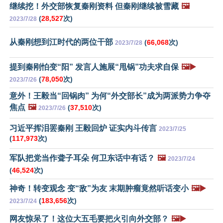
继续挖！外交部恢复秦刚资料 但秦刚继续被雪藏
🖼️
(
28,527
次)
2023/7/28
从秦刚想到江时代的两位干部
(
66,068
次)
2023/7/28
提到秦刚怕变“阳” 发言人施展“甩锅”功夫求自保
🖼️▶️
(
78,050
次)
2023/7/26
意外！王毅当“回锅肉” 为何“外交部长”成为两派势力争夺
焦点
🖼️
(
37,510
次)
2023/7/26
习近平挥泪罢秦刚 王毅回炉 证实内斗传言
2023/7/25
(
117,973
次)
军队把党当作聋子耳朵 何卫东话中有话？
🖼️
2023/7/24
(
46,524
次)
神奇！转变观念 变“敌”为友 末期肿瘤竟然听话变小
🖼️▶️
(
183,656
次)
2023/7/24
网友惊呆了！这位大五毛要把火引向外交部？
🖼️▶️