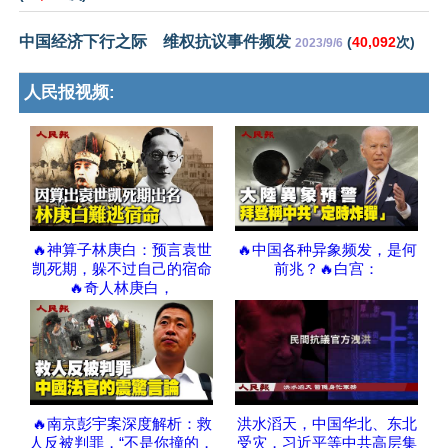
中国经济下行之际 维权抗议事件频发
(
40,092
次)
2023/9/6
人民报视频:
🔥神算子林庚白：预言袁世
🔥中国各种异象频发，是何
凯死期，躲不过自己的宿命
前兆？🔥白宫：
🔥奇人林庚白，
🔥南京彭宇案深度解析：救
洪水滔天，中国华北、东北
人反被判罪，“不是你撞的，
受灾，习近平等中共高层集