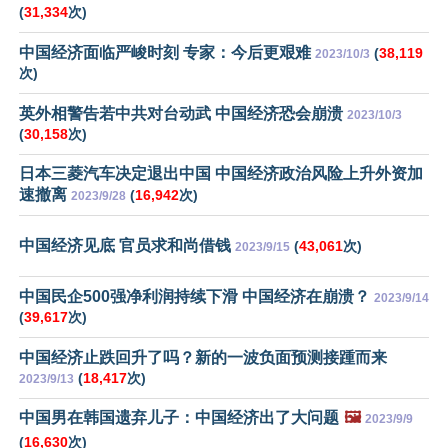
(
31,334
次)
中国经济面临严峻时刻 专家：今后更艰难
(
38,119
2023/10/3
次)
英外相警告若中共对台动武 中国经济恐会崩溃
2023/10/3
(
30,158
次)
日本三菱汽车决定退出中国 中国经济政治风险上升外资加
速撤离
(
16,942
次)
2023/9/28
中国经济见底 官员求和尚借钱
(
43,061
次)
2023/9/15
中国民企500强净利润持续下滑 中国经济在崩溃？
2023/9/14
(
39,617
次)
中国经济止跌回升了吗？新的一波负面预测接踵而来
(
18,417
次)
2023/9/13
中国男在韩国遗弃儿子：中国经济出了大问题
🖼️
2023/9/9
(
16,630
次)