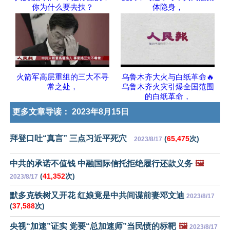
你为什么要去扶？
体隐身，
火箭军高层重组的三大不寻
乌鲁木齐大火与白纸革命🔥
常之处，
乌鲁木齐火灾引爆全国范围
的白纸革命，
更多文章导读：
2023年8月15日
拜登口吐“真言” 三点习近平死穴
(
65,475
次)
2023/8/17
中共的承诺不值钱 中融国际信托拒绝履行还款义务
🖼️
(
41,352
次)
2023/8/17
默多克铁树又开花 红娘竟是中共间谍前妻邓文迪
2023/8/17
(
37,588
次)
央视“加速”证实 党要“总加速师”当民愤的标靶
🖼️
2023/8/17