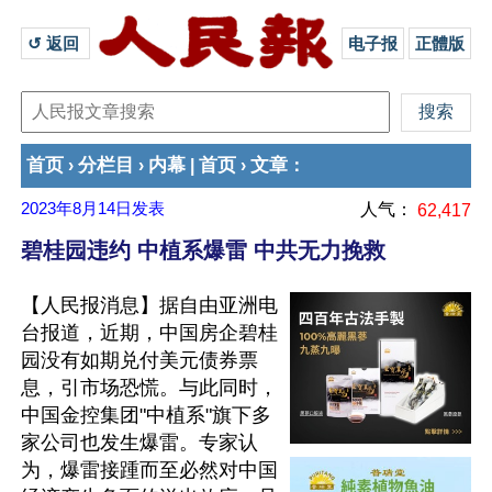
↺ 返回 
电子报
正體版
首页
分栏目
内幕
首页
文章
›
›
|
›
：
2023年8月14日
发表
人气：
62,417
碧桂园违约 中植系爆雷 中共无力挽救
【人民报消息】据自由亚洲电
台报道，近期，中国房企碧桂
园没有如期兑付美元债券票
息，引市场恐慌。与此同时，
中国金控集团"中植系"旗下多
家公司也发生爆雷。专家认
为，爆雷接踵而至必然对中国