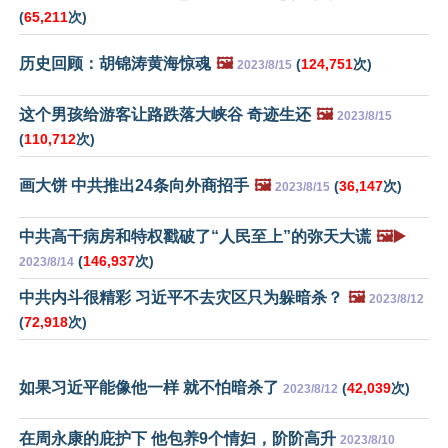
(
65,211
次)
历史回顾：胡锦涛黄海惊魂
🖼️
(
124,751
次)
2023/8/15
这个男孩给游客让路跌落大峡谷 奇迹生还
🖼️
2023/8/15
(
110,712
次)
画大饼 中共推出24条向外商招手
🖼️
(
36,147
次)
2023/8/15
中共高干病房和特权戳破了“人民至上”的弥天大谎
🖼️▶️
(
146,937
次)
2023/8/14
中共内斗很精彩 习近平不去灾区只为躲暗杀？
🖼️
2023/8/12
(
72,918
次)
如果习近平能像他一样 就不怕暗杀了
(
42,039
次)
2023/8/12
在周永康的庇护下 他包养9个情妇，阶阶高升
2023/8/10