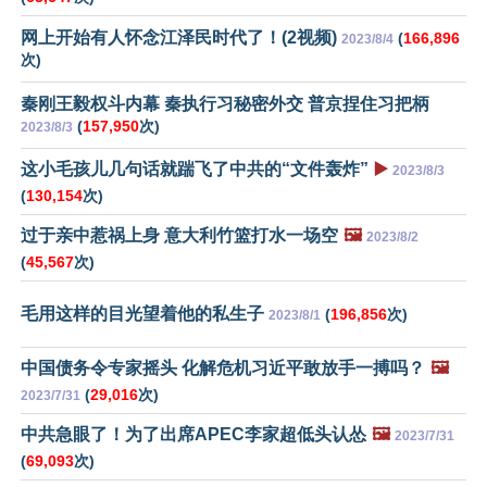
网上开始有人怀念江泽民时代了！(2视频)
(
166,896
2023/8/4
次)
秦刚王毅权斗内幕 秦执行习秘密外交 普京捏住习把柄
(
157,950
次)
2023/8/3
这小毛孩儿几句话就踹飞了中共的“文件轰炸”
▶️
2023/8/3
(
130,154
次)
过于亲中惹祸上身 意大利竹篮打水一场空
🖼️
2023/8/2
(
45,567
次)
毛用这样的目光望着他的私生子
(
196,856
次)
2023/8/1
中国债务令专家摇头 化解危机习近平敢放手一搏吗？
🖼️
(
29,016
次)
2023/7/31
中共急眼了！为了出席APEC李家超低头认怂
🖼️
2023/7/31
(
69,093
次)