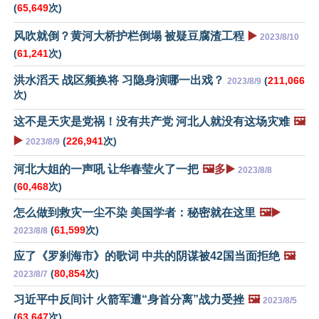
(
65,649
次)
风吹就倒？黄河大桥护栏倒塌 被疑豆腐渣工程
▶️
2023/8/10
(
61,241
次)
洪水滔天 战区频换将 习隐身演哪一出戏？
(
211,066
2023/8/9
次)
这不是天灾是党祸！没有共产党 河北人就没有这场灾难
🖼️
▶️
(
226,941
次)
2023/8/9
河北大姐的一声吼 让华春莹火了一把
🖼️多▶️
2023/8/8
(
60,468
次)
怎么做到救灾一尘不染 美国学者：秘密就在这里
🖼️▶️
(
61,599
次)
2023/8/8
应了《罗刹海市》的歌词 中共的阴谋被42国当面拒绝
🖼️
(
80,854
次)
2023/8/7
习近平中反间计 火箭军遭“身首分离”战力受挫
🖼️
2023/8/5
(
63,647
次)