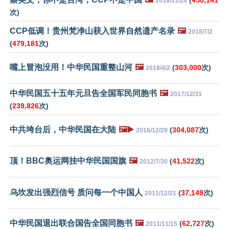
(
450,141
2018/11/24
次)
CCP低调！贵州梵净山获入世界自然遗产名录
🖼️
2018/7/2
(
479,181
次)
嘴上冒泡没用！中华民国重整山河
🖼️
(
303,000
次)
2018/4/2
中华民国五十五年元旦告全国军民同胞书
🖼️
2017/12/31
(
239,826
次)
中共垮台后，中华民国在大陆
🖼️▶️
(
304,087
次)
2016/12/29
顶！BBC奥运网挂中华民国国旗
🖼️
(
41,522
次)
2012/7/30
乌坎发出强烈信号 质问每一个中国人
(
37,149
次)
2011/12/21
中华民国退出联合国告全国同胞书
🖼️
(
62,727
次)
2011/11/15