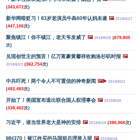
(
343,672
次)
新华网暗贬习！83岁老演员牛犇60年认妈未遂
🖼️
2018/6/27
(
447,106
次)
聚焦镇江！你不镇江，老天爷发威了
🖼️
(
879,905
2018/6/26
次)
兑现创世主的预言！亿万富豪黄馨祥收购洛杉矶时报
🖼️
(
362,754
次)
2018/6/23
中共吓死！两个令人不可置信的神奇新闻
🖼️▶️
2018/6/21
(
492,493
次)
开始了！美国宣布退出联合国人权理事会
🖼️
2018/6/20
(
339,402
次)
习近平，谁当世界老大是神的安排
🖼️
(
390,066
次)
2018/6/19
MH370！被江收买的马国前总理将入狱
🖼️
2018/6/18