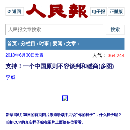
↺ 返回 
电子报
正體版
首页
分栏目
时事
要闻
文章
›
›
|
›
：
2018年6月30日
发表
人气：
364,244
支持！一个中国原则不容谈判和磋商(多图)
李威
新华网6月30日的首页图片频道歌颂中共说“你的样子”，什么样子呢？
咱把CCP的真实样子贴在图片上面给各位看看。