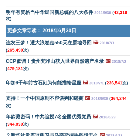
明年有资格当中华民国新总统的八大条件
(
42,319
2011/9/30
次)
更多文章导读：
2018年6月30日
连发三梦！遭大浪卷走550天在原地寻回
🖼️
2018/7/3
(
265,490
次)
CCP低调！贵州梵净山获入世界自然遗产名录
🖼️
2018/7/2
(
479,181
次)
印加6千年前古石刻为何能描绘星座
🖼️
(
236,541
次)
2018/7/1
支持！一个中国原则不容谈判和磋商
🖼️
(
364,244
2018/6/30
次)
年龄藏密码！中共追授7名全国优秀党员
🖼️
2018/6/29
(
344,039
次)
？新华社发表这张习与马蒂斯握手图想干么
🖼️
2018/6/28