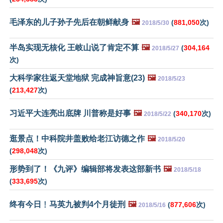
毛泽东的儿子孙子先后在朝鲜献身
🖼️
(
881,050
次)
2018/5/30
半岛实现无核化 王岐山说了肯定不算
🖼️
(
304,164
2018/5/27
次)
大科学家往返天堂地狱 完成神旨意(23)
🖼️
2018/5/23
(
213,427
次)
习近平大连亮出底牌 川普称是好事
🖼️
(
340,170
次)
2018/5/22
逛景点！中科院井盖败给老江访德之作
🖼️
2018/5/20
(
298,048
次)
形势到了！《九评》编辑部将发表这部新书
🖼️
2018/5/18
(
333,695
次)
终有今日﹗马英九被判4个月徒刑
🖼️
(
877,606
次)
2018/5/16