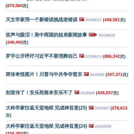
(
870,584
次)
天文学家用一个新错误挑战老错误
🖼️
(
438,581
次)
2018/6/17
笑声与眼泪！美中两国的姐弟新闻故事
🖼️▶️
2018/6/16
(
346,400
次)
罗宇公开呼吁习近平不要埋葬自己
🖼️
(
886,342
次)
2018/6/14
两张奇怪图片！川普与中共争夺普京
🖼️
(
347,371
次)
2018/6/9
别宣传了！安乐死根本安乐不了
🖼️
(
435,537
次)
2018/6/8
大科学家往返天堂地狱 完成神旨意(25)
🖼️
(
278,613
2018/6/7
次)
大科学家往返天堂地狱 完成神旨意(24)
🖼️
2018/5/30
(
234,383
次)