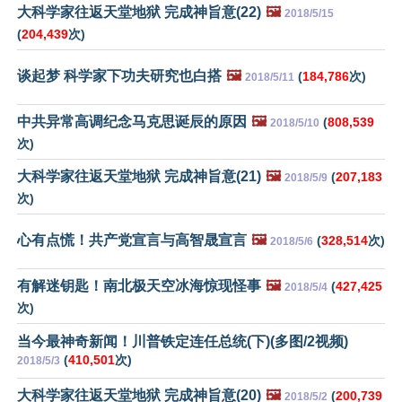
大科学家往返天堂地狱 完成神旨意(22)
🖼️
2018/5/15
(
204,439
次)
谈起梦 科学家下功夫研究也白搭
🖼️
(
184,786
次)
2018/5/11
中共异常高调纪念马克思诞辰的原因
🖼️
(
808,539
2018/5/10
次)
大科学家往返天堂地狱 完成神旨意(21)
🖼️
(
207,183
2018/5/9
次)
心有点慌！共产党宣言与高智晟宣言
🖼️
(
328,514
次)
2018/5/6
有解迷钥匙！南北极天空冰海惊现怪事
🖼️
(
427,425
2018/5/4
次)
当今最神奇新闻！川普铁定连任总统(下)(多图/2视频)
(
410,501
次)
2018/5/3
大科学家往返天堂地狱 完成神旨意(20)
🖼️
(
200,739
2018/5/2