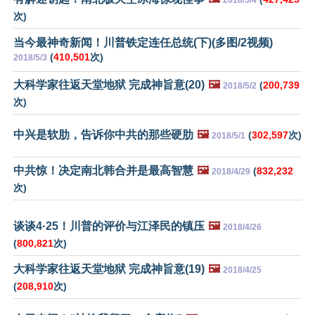
2018/5/4
次)
当今最神奇新闻！川普铁定连任总统(下)(多图/2视频)
(
410,501
次)
2018/5/3
大科学家往返天堂地狱 完成神旨意(20)
🖼️
(
200,739
2018/5/2
次)
中兴是软肋，告诉你中共的那些硬肋
🖼️
(
302,597
次)
2018/5/1
中共惊！决定南北韩合并是最高智慧
🖼️
(
832,232
2018/4/29
次)
谈谈4·25！川普的评价与江泽民的镇压
🖼️
2018/4/26
(
800,821
次)
大科学家往返天堂地狱 完成神旨意(19)
🖼️
2018/4/25
(
208,910
次)