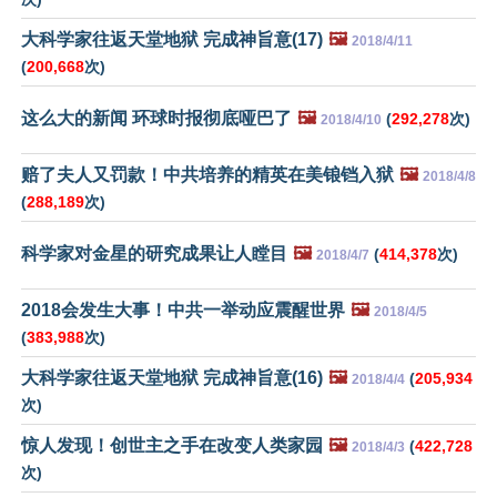
大科学家往返天堂地狱 完成神旨意(17)
🖼️
2018/4/11
(
200,668
次)
这么大的新闻 环球时报彻底哑巴了
🖼️
(
292,278
次)
2018/4/10
赔了夫人又罚款！中共培养的精英在美锒铛入狱
🖼️
2018/4/8
(
288,189
次)
科学家对金星的研究成果让人瞠目
🖼️
(
414,378
次)
2018/4/7
2018会发生大事！中共一举动应震醒世界
🖼️
2018/4/5
(
383,988
次)
大科学家往返天堂地狱 完成神旨意(16)
🖼️
(
205,934
2018/4/4
次)
惊人发现！创世主之手在改变人类家园
🖼️
(
422,728
2018/4/3
次)