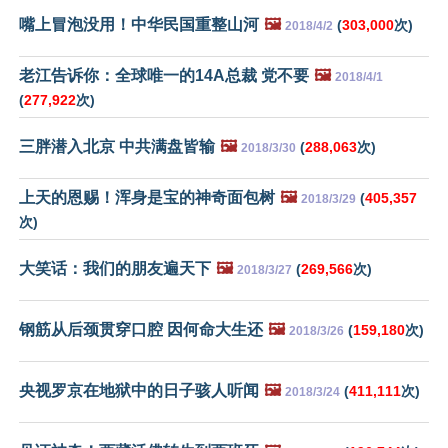
嘴上冒泡没用！中华民国重整山河
🖼️
(
303,000
次)
2018/4/2
老江告诉你：全球唯一的14A总裁 党不要
🖼️
2018/4/1
(
277,922
次)
三胖潜入北京 中共满盘皆输
🖼️
(
288,063
次)
2018/3/30
上天的恩赐！浑身是宝的神奇面包树
🖼️
(
405,357
2018/3/29
次)
大笑话：我们的朋友遍天下
🖼️
(
269,566
次)
2018/3/27
钢筋从后颈贯穿口腔 因何命大生还
🖼️
(
159,180
次)
2018/3/26
央视罗京在地狱中的日子骇人听闻
🖼️
(
411,111
次)
2018/3/24