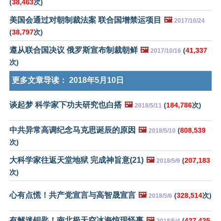
(
38,463
次)
美国会通过对朝制裁法案 联合国增禁运项目
🖼️
2017/10/24
(
38,797
次)
遵从联合国决议 俄罗斯宣布制裁朝鲜
🖼️
(
41,337
2017/10/16
次)
更多文章导读：
2018年5月10日
谈起梦 科学家下功夫研究也白搭
🖼️
(
184,786
次)
2018/5/11
中共异常高调纪念马克思诞辰的原因
🖼️
(
808,539
2018/5/10
次)
大科学家往返天堂地狱 完成神旨意(21)
🖼️
(
207,183
2018/5/9
次)
心有点慌！共产党宣言与高智晟宣言
🖼️
(
328,514
次)
2018/5/6
有解迷钥匙！南北极天空冰海惊现怪事
🖼️
(
427,425