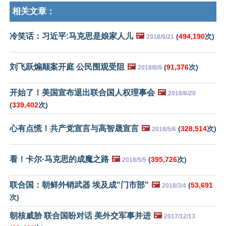
相关文章：
冷笑话：习近平:马克思是娘家人儿
🖼️
(
494,190
次)
2018/9/21
刘飞跃煽颠案开庭 公民围观受阻
🖼️
(
91,376
次)
2018/8/9
开始了！美国宣布退出联合国人权理事会
🖼️
2018/6/20
(
339,402
次)
心有点慌！共产党宣言与高智晟宣言
🖼️
(
328,514
次)
2018/5/6
看！卡尔·马克思的成魔之路
🖼️
(
395,726
次)
2018/5/5
联合国：朝鲜外销武器 埃及成"门市部"
🖼️
(
53,691
2018/3/4
次)
朝核威胁 联合国盼对话 美外交军事并进
🖼️
2017/12/13