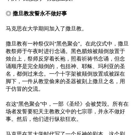
◎ 
撒旦教发誓永不做好事
马克思在大学期间加入了撒旦教。

撒旦教有一种祭仪叫“黑色聚会”。在此仪式中，撒旦
教祭师于午夜时进行念诵。黑色腊烛被颠倒放置于
烛台上，祭师反穿着长袍，照着祈祷书念诵，但念
诵顺序是完全颠倒的，包括神、耶稣、玛利亚的圣
名，都倒过来念。一个十字架被颠倒放置或被踩在
脚下，一件从教堂偷来的圣器被刻上撒旦之名，用
于仿冒的交流。

在这“黑色聚会”中，一部《圣经》会被焚毁。所有在
场者发誓要犯天主教教义中的七宗罪，并永不做好
事。然后，他们进行纵欲狂欢。

马克思在其大学时代写了一个反神的剧本，这个剧