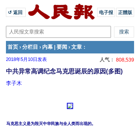
↺ 返回 
电子报
正體版
首页
分栏目
内幕
要闻
文章
›
›
|
›
：
2018年5月10日
发表
人气：
808,539
中共异常高调纪念马克思诞辰的原因(多图)
李子木
马克思主义是为毁灭中华民族与全人类而出现的。