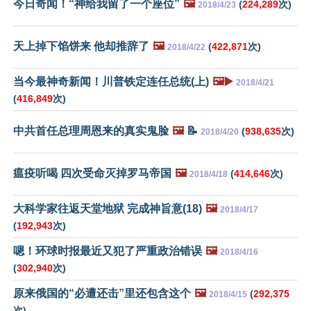
今日奇闻！“神给我留了一个座位”
🖼️
(
224,289
次)
2018/4/23
天上掉下馅饼来 他却推辞了
🖼️
(
422,871
次)
2018/4/22
当今最神奇新闻！川普铁定连任总统(上)
🖼️▶️
2018/4/21
(
416,849
次)
中共首任总理周恩来的真实鬼脸
🖼️
📝
(
938,635
次)
2018/4/20
瘟疫听喝 四次受命灭掉罗马帝国
🖼️
(
414,646
次)
2018/4/18
大科学家往返天堂地狱 完成神旨意(18)
🖼️
2018/4/17
(
192,943
次)
嗯！环球时报最近又犯了严重政治错误
🖼️
2018/4/16
(
302,940
次)
原来俄国的“必遭还击”里还包含这个
🖼️
(
292,375
2018/4/15
次)