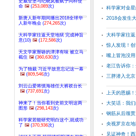
史威登堡与纪晓岚被赋予同样使
命
🖼️
(
253,089
次)
科学家对金星
新唐人新年期间播出2018全球华
2018会发
人新年晚会 (
274,265
次)
大科学家往返天
大科学家往返天堂地狱 完成神旨
意(10)
🖼️
(
172,586
次)
惊人发现！创
天文学家掰哧的津津有味 被立马
嘴上冒泡没用
截住
🖼️
(
360,630
次)
老江告诉你：
为了独裁 习近平故意忘记这一幕
🖼️
(
809,546
次)
三胖潜入北京
刘云山爱将慎海雄任大裤衩台长
🖼️
(
737,691
次)
上天的恩赐！
神来了！当你看到史前文明这两
大笑话：我们
图形
🖼️
(
298,143
次)
钢筋从后颈贯
科学家若能研究明白这个,就成功
央视罗京在地
了
🖼️
(
370,936
次)
见证神奇！西