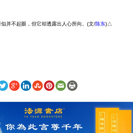


似并不起眼，但它却透露出人心所向。(文/
陈东
)△

）
ww.renminbao.com/rmb/articles/2018/4/10/67137.html