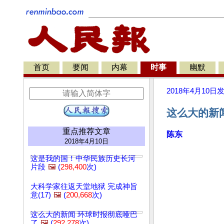
首页
要闻
内幕
时事
幽默
2018年4月10日
这么大的新闻
重点推荐文章
陈东
2018年4月10日
这是我的国！中华民族历史长河
片段
🖼️
(
298,400
次)
大科学家往返天堂地狱 完成神旨
意(17)
🖼️
(
200,668
次)
这么大的新闻 环球时报彻底哑巴
了
🖼️
(
292,278
次)