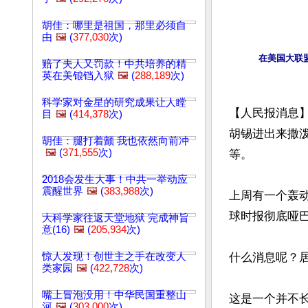
胡佳：哪里是祖国，那里必须自
由
🖼️
(
377,030
次)
在美国大联
赔了夫人又罚款！中共培养的精
英在美锒铛入狱
🖼️
(
288,189
次)
科学家对金星的研究成果让人瞠
【人民报消息
目
🖼️
(
414,378
次)
胡锡进出来撒泼
胡佳：腿打着颤 我也依然向前冲
🖼️
(
371,555
次)
等。

2018会发生大事！中共一举动应
震醒世界
🖼️
(
383,988
次)
上周有一个轰
球时报彻底哑巴
大科学家往返天堂地狱 完成神旨
意(16)
🖼️
(
205,934
次)
惊人发现！创世主之手在改变人
什么消息呢？居
类家园
🖼️
(
422,728
次)
嘴上冒泡没用！中华民国重整山
这是一个并不长
河
🖼️
(
303,000
次)