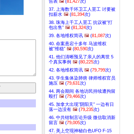
告表
🖼️
(
81,427
次)
37. 上海数千环卫工人罢工 讨要被
扣薪水
🖼️
(
81,394
次)
38. 珠海上千工人罢工 抗议被"打
包出售"
🖼️
(
81,324
次)
39. 各地维权简讯
🖼️
(
81,087
次)
40. 命案悬宕十多年 马波维权
被"维稳"
🖼️
(
80,590
次)
41. 他们清晰预见了亲人的离世 5
个真实事例
🖼️
(
80,225
次)
42. 各地维权简讯
🖼️
(
79,799
次)
43. 学生集体染肺痨 律师维权官员
施压
🖼️
(
79,631
次)
44. 两会期间 各地访民持续遭拘留
殴打
🖼️
(
79,466
次)
45. 加拿大出现"阴阳天" 一边有日
落一边没有
🖼️
(
79,235
次)
46. 中共钳制言论升级 微信取消新
留言
🖼️
(
79,005
次)
47. 美上空现神秘白色UFO F-15