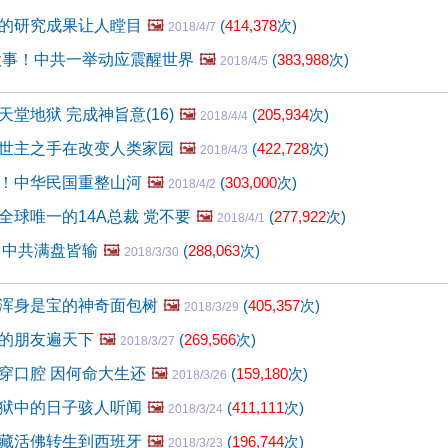
的研究成果让人瞠目
🖼️
(
414,378
次)
2018/4/7
生大事！中共一举动应震醒世界
🖼️
(
383,988
次)
2018/4/5
堂地狱 完成神旨意(16)
🖼️
(
205,934
次)
2018/4/4
世主之手在改变人类家园
🖼️
(
422,728
次)
2018/4/3
！中华民国重整山河
🖼️
(
303,000
次)
2018/4/2
全球唯一的14A总裁 党不要
🖼️
(
277,922
次)
2018/4/1
 中共满盘皆输
🖼️
(
288,063
次)
2018/3/30
浑身是宝的神奇面包树
🖼️
(
405,357
次)
2018/3/29
的朋友遍天下
🖼️
(
269,566
次)
2018/3/27
穿口腔 因何命大生还
🖼️
(
159,180
次)
2018/3/26
狱中的日子骇人听闻
🖼️
(
411,111
次)
2018/3/24
藏活佛转生到西班牙
🖼️
(
196,744
次)
2018/3/23