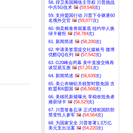
58. 捍卫美国网络主导权 川普挑战
中共5G技术
🖼️
(
59,548
次)
59. 支持盟国行动 川普下令驱逐60
名俄外交官
🖼️
(
59,077
次)
60. 倒卖粮食券留案底 纽约华人换
绿卡被拒
🖼️
(
58,784
次)
61. 新闻简述
🖼️
(
58,200
次)
62. 申请美签需提交社媒账号 微博
优酷QQ在列
🖼️
(
57,542
次)
63. G20峰会闭幕 美中直接交锋再
谈贸易互惠
🖼️
(
57,251
次)
64. 新闻简述
🖼️
(
56,639
次)
65. 美公布钢铝关税暂时豁免国 含
欧盟和6盟国
🖼️
(
56,568
次)
66. 美移民新规曝光 享税收抵免者
难获绿卡
🖼️
(
56,529
次)
67. 川普签备忘录 正式授权国防部
禁变性人参军
🖼️
(
54,564
次)
68. 为国家安全 川普签署1.3万亿
美元支出法案
🖼️
(
54,220
次)