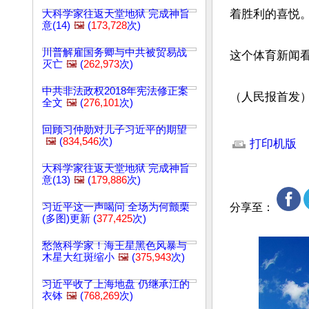
着胜利的喜悦。
大科学家往返天堂地狱 完成神旨
意(14)
🖼️
(
173,728
次)
川普解雇国务卿与中共被贸易战
这个体育新闻看
灭亡
🖼️
(
262,973
次)
中共非法政权2018年宪法修正案
（人民报首发
全文
🖼️
(
276,101
次)
文章网址: http://w
回顾习仲勋对儿子习近平的期望
🖼️
(
834,546
次)
打印机版
大科学家往返天堂地狱 完成神旨
意(13)
🖼️
(
179,886
次)
习近平这一声喝问 全场为何颤栗
分享至：
(多图)更新 (
377,425
次)
愁煞科学家！海王星黑色风暴与
木星大红斑缩小
🖼️
(
375,943
次)
习近平收了上海地盘 仍继承江的
衣钵
🖼️
(
768,269
次)