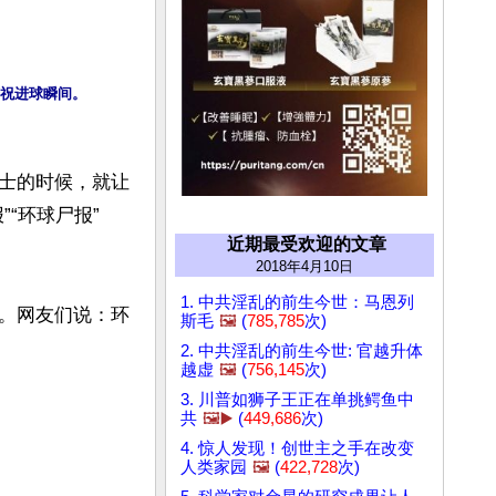
祝进球瞬间。
士的时候，就让
“环球尸报”
近期最受欢迎的文章
2018年4月10日
1. 中共淫乱的前生今世：马恩列
。网友们说：环
斯毛
🖼️
(
785,785
次)
2. 中共淫乱的前生今世: 官越升体
越虚
🖼️
(
756,145
次)
3. 川普如狮子王正在单挑鳄鱼中
共
🖼️▶️
(
449,686
次)
4. 惊人发现！创世主之手在改变
人类家园
🖼️
(
422,728
次)