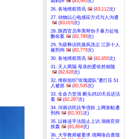
期羁押
🖼️
(
83,543
次)
26. 各地维权简讯
🖼️
(
83,112
次)
27. 动物以心电感应方式与人沟通
🖼️
(
83,015
次)
28. 陕西官员率黑帮份子暴力征地
酿命案
🖼️
(
82,789
次)
29. 为获释访民接风洗尘 江苏十人
被刑拘
🖼️
(
82,779
次)
30. 各地维权简讯
🖼️
(
82,655
次)
31. 天人两隔 母亲的爱依然相随
🖼️
(
82,628
次)
32. 维权组织"玫瑰团队"遭打压 51
人被抓
🖼️
(
82,535
次)
33. 生命力坚强 断头鸡10天后还活
着
🖼️
(
82,287
次)
34. 河南访民抗争强拆 上网发帖遭
刑拘
🖼️
(
81,931
次)
35. 以株连手法阻止上访 湖南官府
挨轰
🖼️
(
81,854
次)
36. 大学教师被要求 填网络自查报