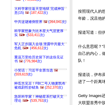
大科学家往返天堂地狱 完成神旨
按照现代人的
意(15)
🖼️
(
187,422
次)
年龄，况且他的
中共这谜难倒世界
🖼️
(
264,041
次)
科学家想象力比木星大气层更厚
报道写道：但伊
实
🖼️▶️
(
533,411
次)
军人正步踢入会场 泄露中共最大
什么意思呢？
危机
🖼️▶️
(
456,612
次)
自己的内心，
重温万里给历史留下的这份见证
队！

书
🖼️
(
776,984
次)
小笑话：习近平全票当选
🖼️
(
559,619
次)
报道说，伊布
进了一个距离球
种瓜岂见豆！FBI二号人物麦凯布
被戏剧性炒鱿鱼
🖼️
(
252,370
次)
Getty Ima
急坏科学家！神秘星系打破天文
理论
🖼️▶️
(
539,763
次)
大联盟首秀中