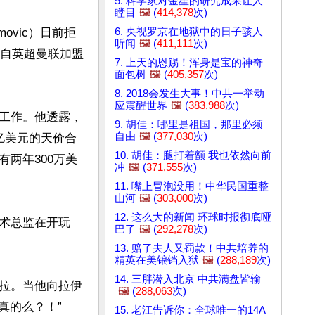
5. 科学家对金星的研究成果让人
瞠目
🖼️
(
414,378
次)
6. 央视罗京在地狱中的日子骇人
movic）日前拒
听闻
🖼️
(
411,111
次)
，自英超曼联加盟
7. 上天的恩赐！浑身是宝的神奇
面包树
🖼️
(
405,357
次)
8. 2018会发生大事！中共一举动
应震醒世界
🖼️
(
383,988
次)
工作。他透露，
9. 胡佳：哪里是祖国，那里必须
自由
🖼️
(
377,030
次)
亿美元的天价合
10. 胡佳：腿打着颤 我也依然向前
两年300万美
冲
🖼️
(
371,555
次)
11. 嘴上冒泡没用！中华民国重整
山河
🖼️
(
303,000
次)
12. 这么大的新闻 环球时报彻底哑
术总监在开玩
巴了
🖼️
(
292,278
次)
13. 赔了夫人又罚款！中共培养的
精英在美锒铛入狱
🖼️
(
288,189
次)
14. 三胖潜入北京 中共满盘皆输
拉。当他向拉伊
🖼️
(
288,063
次)
的么？！”

15. 老江告诉你：全球唯一的14A