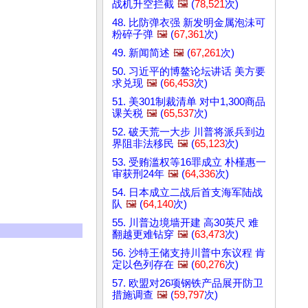
战机升空拦截
🖼️
(
78,521
次)
48. 比防弹衣强 新发明金属泡沬可
粉碎子弹
🖼️
(
67,361
次)
49. 新闻简述
🖼️
(
67,261
次)
50. 习近平的博鳌论坛讲话 美方要
求兑现
🖼️
(
66,453
次)
51. 美301制裁清单 对中1,300商品
课关税
🖼️
(
65,537
次)
52. 破天荒一大步 川普将派兵到边
界阻非法移民
🖼️
(
65,123
次)
53. 受贿滥权等16罪成立 朴槿惠一
审获刑24年
🖼️
(
64,336
次)
54. 日本成立二战后首支海军陆战
队
🖼️
(
64,140
次)
55. 川普边境墙开建 高30英尺 难
翻越更难钻穿
🖼️
(
63,473
次)
56. 沙特王储支持川普中东议程 肯
定以色列存在
🖼️
(
60,276
次)
57. 欧盟对26项钢铁产品展开防卫
措施调查
🖼️
(
59,797
次)