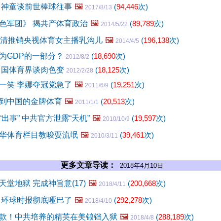
 神童谈前世棒球往事
🖼️
(
94,446
次)
2017/8/13
色军团》 揭共产体育政治
🖼️
(
89,789
次)
2014/5/22
高清推销央视体育女主播乳沟儿
🖼️
(
196,138
次)
2014/4/5
为GDP的一部分？
(
18,690
次)
2012/8/2
中国体育界谈肉色变
(
18,125
次)
2012/2/28
一笑 李娜夺冠党急了
🖼️
(
19,251
次)
2011/6/9
到中国的金牌体育
🖼️
(
20,513
次)
2011/1/1
出事” 中共官方泄露“天机”
🖼️
(
19,597
次)
2010/10/9
华体育栏目教唆耍流氓
🖼️
(
39,461
次)
2010/3/11
更多文章导读：
2018年4月10日
堂地狱 完成神旨意(17)
🖼️
(
200,668
次)
2018/4/11
 环球时报彻底哑巴了
🖼️
(
292,278
次)
2018/4/10
款！中共培养的精英在美锒铛入狱
🖼️
(
288,189
次)
2018/4/8