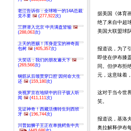
老江告诉你：全球唯一的14A总裁
据美国《体育画报
党不要
🖼️
(
277,922
次)
绝了来自中超球
三胖潜入北京 中共满盘皆输
🖼️
美国大联盟球队
(
288,063
次)
上天的恩赐！浑身是宝的神奇面
报道说，为了
包树
🖼️
(
405,357
次)
即使在伊布膝
大笑话：我们的朋友遍天下
🖼️
(
269,566
次)
同。但伊布拒绝
元，这意味着，
钢筋从后颈贯穿口腔 因何命大生
还
🖼️
(
159,180
次)
这对于当今世
央视罗京在地狱中的日子骇人听
闻
🖼️
(
411,111
次)
笑。

见证神奇！西藏活佛转生到西班
牙
🖼️
(
196,744
次)
报道说，基洛
川普如狮子王正在单挑鳄鱼中共
奥拉解释伊布每
🖼️▶️
(
449,686
次)