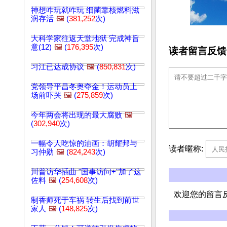
神想咋玩就咋玩 细菌靠核燃料滋
润存活
🖼️
(
381,252
次)
大科学家往返天堂地狱 完成神旨
意(12)
🖼️
(
176,395
次)
读者留言反馈
习江已达成协议
🖼️
(
850,831
次)
党领导平昌冬奥夺金！运动员上
场前吓哭
🖼️
(
275,859
次)
今年两会将出现的最大腐败
🖼️
(
302,940
次)
一幅令人吃惊的油画：胡耀邦与
读者暱称:
习仲勋
🖼️
(
824,243
次)
川普访华插曲 "国事访问+"加了这
佐料
🖼️
(
254,608
次)
欢迎您的留言
制香师死于车祸 转生后找到前世
家人
🖼️
(
148,825
次)