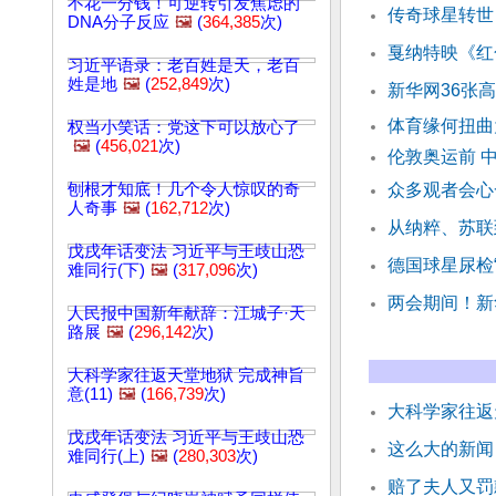
不花一分钱！可逆转引发焦虑的
传奇球星转世
DNA分子反应
🖼️
(
364,385
次)
戛纳特映《红
习近平语录：老百姓是天，老百
姓是地
🖼️
(
252,849
次)
新华网36张
体育缘何扭曲
权当小笑话：党这下可以放心了
🖼️
(
456,021
次)
伦敦奥运前 
刨根才知底！几个令人惊叹的奇
众多观者会心
人奇事
🖼️
(
162,712
次)
从纳粹、苏联
戊戌年话变法 习近平与王歧山恐
德国球星尿检“
难同行(下)
🖼️
(
317,096
次)
两会期间！新
人民报中国新年献辞：江城子·天
路展
🖼️
(
296,142
次)
大科学家往返天堂地狱 完成神旨
意(11)
🖼️
(
166,739
次)
大科学家往返天
戊戌年话变法 习近平与王歧山恐
这么大的新闻
难同行(上)
🖼️
(
280,303
次)
赔了夫人又罚