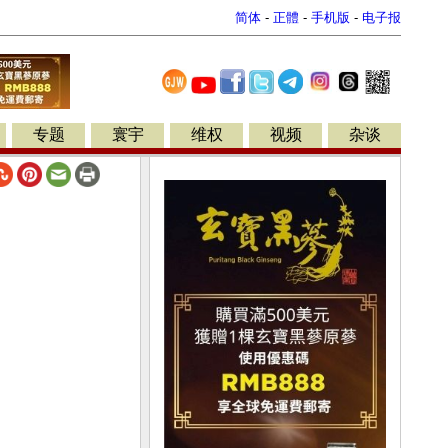
简体
-
正體
-
手机版
-
电子报
专题
寰宇
维权
视频
杂谈