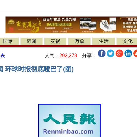
国际
奇闻
灾祸
万象
生活
文化
人气：
292,278
分享：
发表
 环球时报彻底哑巴了(图)