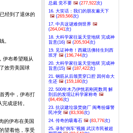
总裁 党不要
🖼️
(
277,922
次)
16. 大笑话：我们的朋友遍天下
，已经到了退休的
🖼️
(
269,566
次)
17. 中共这谜难倒世界
🖼️
(
264,041
次)
18. 大科学家往返天堂地狱 完成神
。 

旨意(16)
🖼️
(
205,934
次)
19. 见证神奇！西藏活佛转生到西
班牙
🖼️
(
196,744
次)
，伊布希望顺从
20. 大科学家往返天堂地狱 完成神
了效劳美国球
旨意(15)
🖼️
(
187,422
次)
21. 钢筋从后颈贯穿口腔 因何命大
生还
🖼️
(
159,180
次)
22. 500年木乃伊恍若刚死数周 解
盟首秀中，伊布打
剖后的发现让科学家称奇
🖼️
(
84,496
次)
队完成逆转。

23. 抗议建垃圾焚烧厂 闽粤纷爆警
民冲突
🖼️
(
83,936
次)
24. 传奇的吸毒石
🖼️
(
83,776
次)
满身肌肉的伊布在美国
25. 录制"倒车"视频 武汉市民被超
的望着他，享受