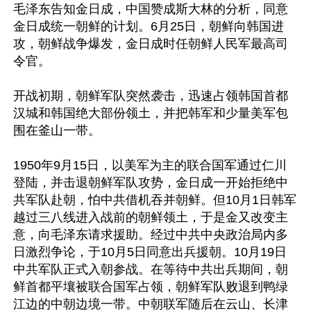
毛泽东告知金日成，中国赞成斯大林的分析，同意
金日成统一朝鲜的计划。6月25日，朝鲜向韩国进
攻，朝鲜战争爆发，金日成时任朝鲜人民军最高司
令官。

开战初期，朝鲜军队突然袭击，迅速占领韩国首都
汉城和韩国绝大部份领土，并把韩军和少量美军包
围在釜山一带。

1950年9月15日，以美军为主的联合国军通过仁川
登陆，并击退朝鲜军队攻势，金日成一开始拒绝中
共军队赴朝，怕中共借机吞并朝鲜。但10月1日韩军
越过三八线进入战前的朝鲜领土，于是金又改变主
意，向毛泽东请求援助。经过中共中央政治局内多
日激烈争论，于10月5日同意出兵援朝。10月19日
中共军队正式入朝参战。在等待中共出兵期间，朝
鲜首都平壤被联合国军占领，朝鲜军队败退到鸭绿
江边的中朝边境一带。中朝联军随后在云山、长津