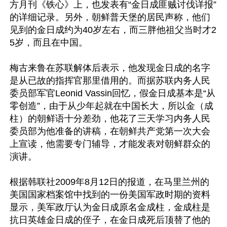
方月刊《铁心》上，也发表有“金日成匪贼讨伐详报”
的详细记录。另外，朝鲜普天堡的居民声称，他们
见到的金日成约为40岁左右，而三胖他祖父当时才2
5岁，而且在中国。

梅古来鲁在苏联解体后表示，他发现金日成的名字
是从已故的指挥官那里借用的。而据苏联内务人民
委员部军官Leonid Vassin回忆，假金日成基本是“从
零创造”，由于从少年起就在中国长大，所以金（成
柱）的朝鲜语十分差劲，他花了三天学习内务人民
委员部为他准备的讲稿，在朝鲜共产党第一次大会
上宣读，他需要专门辅导，才能发表对朝鲜群众的
演讲。

根据韩联社2009年8月12日的报道，在马里兰州的
美国国家档案馆中找到的一份美国军政时期的资料
显示，美军政厅认为金日成原名金成柱，金成柱是
抗日英雄金日成的侄子，在金日成死后顶替了他的