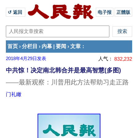
↺ 返回 
电子报
正體版
首页
分栏目
内幕
要闻
文章
›
›
|
›
：
2018年4月29日
发表
人气：
832,232
中共惊！决定南北韩合并是最高智慧(多图)
——最新观察：川普用此方法帮助习走正路
门礼瞰