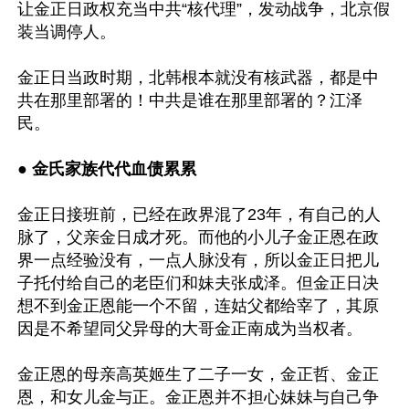
让金正日政权充当中共“核代理”，发动战争，北京假
装当调停人。

金正日当政时期，北韩根本就没有核武器，都是中
共在那里部署的！中共是谁在那里部署的？江泽
民。

● 
金氏家族代代血债累累
金正日接班前，已经在政界混了23年，有自己的人
脉了，父亲金日成才死。而他的小儿子金正恩在政
界一点经验没有，一点人脉没有，所以金正日把儿
子托付给自己的老臣们和妹夫张成泽。但金正日决
想不到金正恩能一个不留，连姑父都给宰了，其原
因是不希望同父异母的大哥金正南成为当权者。

金正恩的母亲高英姬生了二子一女，金正哲、金正
恩，和女儿金与正。金正恩并不担心妹妹与自己争