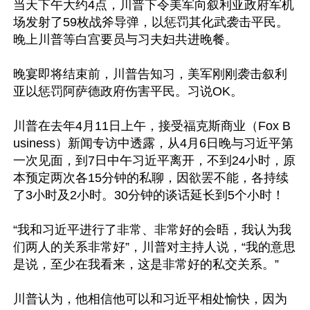
当天下午大约4点，川普下令美军向叙利亚政府军机
场发射了59枚战斧导弹，以惩罚其化武袭击平民。
晚上川普等白宫要员与习夫妇共进晚餐。

晚宴即将结束前，川普告知习，美军刚刚袭击叙利
亚以惩罚阿萨德政府伤害平民。习说OK。

川普在去年4月11日上午，接受福克斯商业（Fox B
usiness）新闻专访中透露，从4月6日晚与习近平第
一次见面，到7日中午习近平离开，不到24小时，原
本预定两次各15分钟的私聊，因欲罢不能，各持续
了3小时及2小时。30分钟的谈话延长到5个小时！

“我和习近平进行了非常、非常好的会晤，我认为我
们两人的关系非常好”，川普对主持人说，“我的意思
是说，至少在我看来，这是非常好的私交关系。”

川普认为，他相信他可以和习近平相处愉快，因为