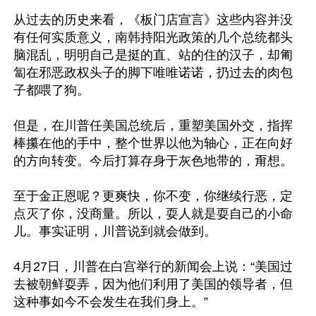
从过去的历史来看，《板门店宣言》这些内容并没
有任何实质意义，南韩持阳光政策的几个总统都头
脑混乱，明明自己是挺的直、站的住的汉子，却匍
匐在邪恶政权头子的脚下唯唯诺诺，扔过去的肉包
子都喂了狗。

但是，在川普任美国总统后，重塑美国外交，指挥
棒攥在他的手中，整个世界以他为轴心，正在向好
的方向转变。今后打算存身于灰色地带的，甭想。

至于金正恩呢？更爽快，你不变，你继续行恶，定
点灭了你，没商量。所以，耍人就是耍自己的小命
儿。事实证明，川普说到就会做到。

4月27日，川普在白宫举行的新闻会上说：“美国过
去被朝鲜耍弄，因为他们利用了美国的领导者，但
这种事如今不会发生在我们身上。”
