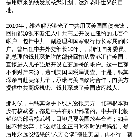
是用赚来的钱发展核武计划，达到恐吓世界的目
地。

2010年，维基解密曝光了中共用买美国国债洗钱，
回扣都源源不断汇入中共高层开设在纽约的几百个
帐户，包括中共一副总理和国家银行行长家属的帐
户。曾出任中共外交部长10年、后转任国务委员、
副总理的钱其琛把吃的部份回扣从香港汇往美国，
直接进入儿子强尼开设在芝加哥的帐户。这一巨额
不明财产来源，遭到美国国税局调查。于是，钱其
琛亲自赴美保儿子，承诺与美国政府合作，向美方
提供中共高级机密。钱其琛成了美国政府线人。

那时候，由钱其琛手下线人密报美方：北韩根本就
没有核武器，都是中共在那里部署的。中共在北朝
鲜秘密部署核武器，目地是要美国放弃台湾；如美
国不肯放弃，那么就让金正日时不时的捣捣蛋，然
后用永远没结果的“六方会谈”拖住美国，再不行，就