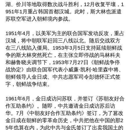
湖、价川等地取得数次战斗胜利，12月收复平壤，1
951年1月重占韩国首都汉城。此时，斯大林也派遣
苏联空军进入朝鲜境内参战。

1951年4月，以美军为主的联合国军发动反攻，重占
汉城，将中朝联军赶回三八线以北。随后交战双方
在三八线陷入僵局。1953年3月5日支持延续朝鲜战
争的斯大林突然死亡，在主张立即停战的马林科夫
和赫鲁晓夫调节下，1953年7月27日《朝鲜战争停
战协定》由联合国军代表小威廉·凯利·哈里森中将、
朝鲜领导人金日成、中共志愿军司令彭德怀正式签
字，朝鲜战争结束。

1961年6月，金日成访问苏联，并签订《苏朝友好合
作互助条约》。随即，中共邀请金日成访苏后访
华。7月《中朝友好合作互助条约》签订，为了篡改
金日成在朝鲜的零革命历史，中共把他在中国的那2
5年也算在内，为此中共与金氏签订了出卖我国土的