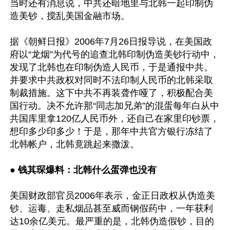
当时还有消息说，中共还暗地里与北韩一起印制伪
造美钞，搅乱美国金融市场。

据《朝鲜日报》2006年7月26日报导说，在美国政
府以“龙烟”为代号的追查北韩印制伪造美钞行动中，
发现了北韩也在印制伪造人民币，于是通报中共。
并要求中共政权对同时不法印制人民币的北韩采取
制裁措施。这下中共不再装聋作哑了，积极配合美
国行动。决不允许那“同志加兄弟”的混蛋每年白从中
共国库里拿120亿人民币外，还自己在家里印钞票，
想印多少印多少！于是，那年中共官方银行冻结了
北韩帐户，北韩竟跳起来撒泼。

● 
钱其琛爆料：北韩什么蛋弹也没有
美国财政部官员2006年表示，金正日政权从伪造美
钞、运毒、走私烟品甚至威而钢假药中，一年获利
达10余亿美元。最严重的是，北韩伪造假钞，目的