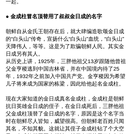
一起。

● 
金成柱冒名顶替用了叔叔金日成的名字
朝鲜自从金氏王朝存在后，就大肆编造歌颂金日成
的“白头山”传奇，宣扬什么“白头山”血统，“白头山”
天降伟人，等等。这是为了欺骗朝鲜人民。其实金
日成另有其人。 

从历史上讲，1925年，三胖他祖父13岁跟随他曾祖
父金亨稷逃到中国吉林省，并在中国境内待了25
年，1932年之前加入中国共产党。金亨稷因为希望
儿子将来成为国家的栋梁，因此给他起名金成柱。

现在大家知道的金日成真名金成柱，金成柱是朝鲜
抗日英雄金日成的侄子，在金日成死后，三胖他祖
父金成柱顶替了金日成的名字，原因是这个名字当
时在朝鲜尽人皆知，威望很高。但朝鲜老百姓只闻
其名，不知其貌。这就让其侄子金成柱钻了个大空