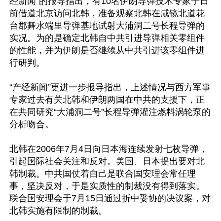
经新闻”的报导指出，有10名伊朗导弹技术专家于日
前借道北京访问北韩，准备观察北韩在咸镜北道花
台郡舞水端里导弹基地试射大浦洞二号长程导弹的
实况。为的是确定北韩自中共引进导弹相关零组件
的性能，并为伊朗是否继续从中共引进该零组件进
行研判。

“产经新闻”更进一步报导指出，上述情况与西方军事
专家过去有关北韩和伊朗两国在中共的支援下，正
在共同研究“大浦洞二号”长程导弹灌注燃料涡轮泵的
分析吻合。 

北韩在2006年7月4日向日本海连续发射七枚导弹，
引起国际社会关注和反对。美国、日本提出要对北
韩制裁。中共国仗着自己是联合国安理会常任理
事，坚决反对，于是实质性的制裁没有得到落实。
联合国安理会于7月15日通过折中妥协的决议案，对
北韩实施有限制的制裁。
