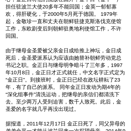
担任驻波兰大使20多年不能回国；金英一郁郁寡
欢，得肝硬化，于2000年5月死于德国。 1979年
起，金敬珍一直和丈夫在朝鲜驻捷克斯洛伐克使馆
工作，东欧剧变后到朝鲜驻奥地利使馆工作，不许
回国。

由于继母金圣爱被父亲金日成给推上神坛，金日成
死后，金圣爱派系认为应该由她替补朝鲜劳动党总
书记之职。金正日与继母明争暗斗了三年多，1997
年10月8日，金正日才正式就任，中文名字正式定为
“金正日”。到接班时，金正日已经在政坛耕耘了23
年，有了自己的派系。 同年金正日发动为期4年的
“深化组事件”清洗运动，把继母的亲信们都清洗下
去。至少两万人受到迫害，数千人致死。此后，金
圣爱的名字就几乎再没出现过。

据报道，2011年12月17日 金正日死了，同父异母的
弟弟金平一才能从波兰回来一次探望母亲。2014年9