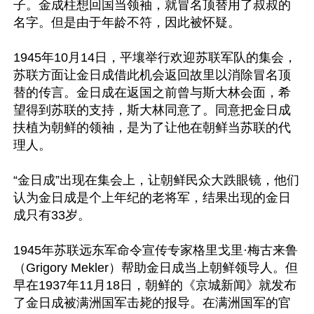
子。金成柱想回国当领袖，就冒名顶替用了叔叔的
名字。但是由于年龄不符，因此被怀疑。

1945年10月14日，平壤举行欢迎苏联军队的集会，
苏联方面让金日成借此机会返回故里以消除冒名顶
替的传言。金日成在返国之前曾与斯大林会面，希
望得到苏联的支持，斯大林同意了。同意把金日成
扶植为朝鲜的领袖，是为了让他在朝鲜当苏联的代
理人。

“金日成”出现在集会上，让朝鲜民众大跌眼镜，他们
认为金日成是个上年纪的老将军，结果出现的金日
成只有33岁。

1945年苏联远东军命令宣传专家格里戈里·梅古来鲁
（Grigory Mekler）帮助金日成当上朝鲜领导人。但
早在1937年11月18日，朝鲜的《京城新闻》就发布
了金日成被满洲国军击毙的报导。在满洲国军的官