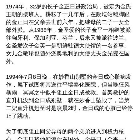
1974年，32岁的长子金正日进政治局，被定为金氏
王朝的接班人。耕耘了十几年后，在政坛站稳脚跟
的金正日在父亲去世前六年，把继母的二子一女全
部外派。从1988年，金圣爱的长子金平一相继被派
往匈牙利、保加利亚、芬兰，后来又被派往波兰。
金圣爱次子金英一是朝鲜驻德大使馆的一名参事。
女儿金敬珍也随外派奥地利的大使丈夫金光燮在国
外。

1994年7月8日晚，在妙香山别墅的金日成心脏病发
作，属下试图将其送往平壤奉化医院，但当晚狂风
暴雨，冥冥之中似乎阻止金日成被救。首架救护的
直升机没到金日成别墅，就在妙香山坠毁了，当第
二架直升机赶至时是凌晨2时，金日成的心脏已经停
止了跳动。

为了彻底阻止同父异母的两个弟弟进入到权力核
心，金正日将他们流放在国外，金平日（金平一）