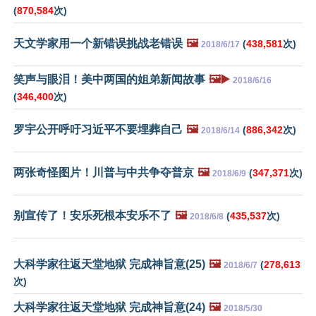
(
870,584
次)
天文学家用一个新错误挑战老错误
🖼️
(
438,581
次)
2018/6/17
笑声与眼泪！美中两国的姐弟新闻故事
🖼️▶️
2018/6/16
(
346,400
次)
罗宇公开呼吁习近平不要埋葬自己
🖼️
(
886,342
次)
2018/6/14
两张奇怪图片！川普与中共争夺普京
🖼️
(
347,371
次)
2018/6/9
别宣传了！安乐死根本安乐不了
🖼️
(
435,537
次)
2018/6/8
大科学家往返天堂地狱 完成神旨意(25)
🖼️
(
278,613
2018/6/7
次)
大科学家往返天堂地狱 完成神旨意(24)
🖼️
2018/5/30