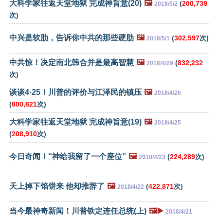
大科学家往返天堂地狱 完成神旨意(20)
🖼️
(
200,739
2018/5/2
次)
中兴是软肋，告诉你中共的那些硬肋
🖼️
(
302,597
次)
2018/5/1
中共惊！决定南北韩合并是最高智慧
🖼️
(
832,232
2018/4/29
次)
谈谈4·25！川普的评价与江泽民的镇压
🖼️
2018/4/26
(
800,821
次)
大科学家往返天堂地狱 完成神旨意(19)
🖼️
2018/4/25
(
208,910
次)
今日奇闻！“神给我留了一个座位”
🖼️
(
224,289
次)
2018/4/23
天上掉下馅饼来 他却推辞了
🖼️
(
422,871
次)
2018/4/22
当今最神奇新闻！川普铁定连任总统(上)
🖼️▶️
2018/4/21