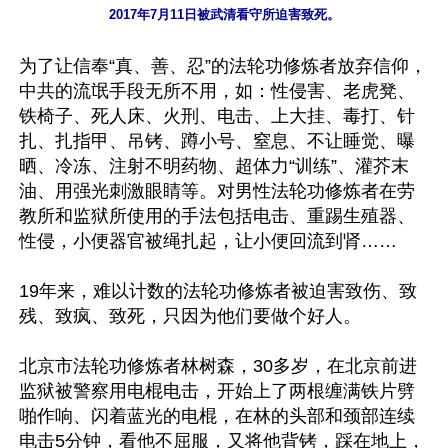
2017年7月11日被武清看守所迫害致死。
为了让信奉“真、善、忍”的法轮功修炼者放弃信仰，
中共的流氓手段无所不用，如：性侵害、老虎凳、
铁椅子、死人床、火刑、电击、上大挂、毒打、针
扎、扎指甲、吊铐、蹲小号、窒息、不让睡觉、曝
晒、冷冻、注射不明药物、超体力“训练”、灌芥末
油、用强光刺激眼睛等。对男性法轮功修炼者在劳
教所和监狱所使用的手法包括电击、重踢生殖器、
性侵，小便器官被绳扎起，让小便回流到肾……

19年来，难以计数的法轮功修炼者被迫害致伤、致
残、致疯、致死，只因为他们要做个好人。

北京市法轮功修炼者林树森，30多岁，在北京前进
监狱被警察用电棍电击，开始上了两根缠满铁片劈
啪作响、闪着蓝光的电棍，在林的头部和颈部连续
电击5分钟，看他不屈服，又将他背铐，踩在地上，