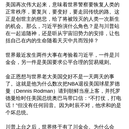
美国再次伟大起来，意味着世界警察要恢复人类的
正常秩序，要复兴，要变好，要走回传统的路。这
正是创世主的慈悲，给了将被毁灭的人类一次新生
的机会。那么，习近平扮演什么角色？是与川普站
在一起追随神，还是听从宇宙旧势力的安排，让包
括自己在内的生命随着天灭中共而毁掉？

世界最近发生两件大事在考验着习近平，一件是川
金会，另一件是美国要求公平合理的贸易规则。

金正恩想与世界老大美国交好不是一天两天的事
了。这就是他为什么数次把NBA退役美国球星罗德
曼（Dennis Rodman）请到朝鲜当座上客，并托罗
德曼给时任美国总统奥巴马带口信：“不打仗，打电
话！”但没有任何回音。因为时辰不对，他求和的是
个坏总统。

川普上台之后，世界终于有了川金会。为什么会