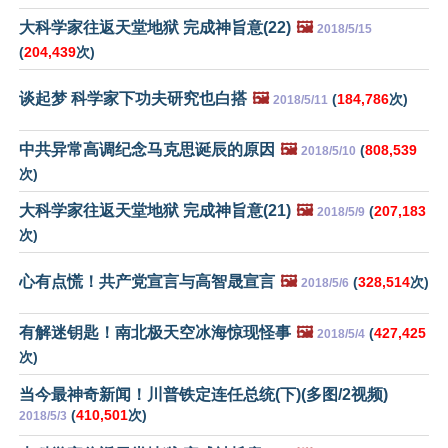
大科学家往返天堂地狱 完成神旨意(22)
🖼️
2018/5/15
(
204,439
次)
谈起梦 科学家下功夫研究也白搭
🖼️
(
184,786
次)
2018/5/11
中共异常高调纪念马克思诞辰的原因
🖼️
(
808,539
2018/5/10
次)
大科学家往返天堂地狱 完成神旨意(21)
🖼️
(
207,183
2018/5/9
次)
心有点慌！共产党宣言与高智晟宣言
🖼️
(
328,514
次)
2018/5/6
有解迷钥匙！南北极天空冰海惊现怪事
🖼️
(
427,425
2018/5/4
次)
当今最神奇新闻！川普铁定连任总统(下)(多图/2视频)
(
410,501
次)
2018/5/3