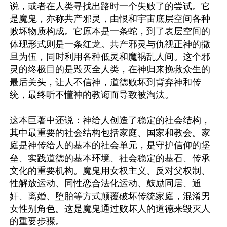
说，或者在人类寻找出路时一个失败了的尝试。它
是魔鬼，亦称共产邪灵，由恨和宇宙底层空间各种
败坏物质构成。它原本是一条蛇，到了表层空间的
体现形式则是一条红龙。共产邪灵与仇视正神的撒
旦为伍，同时利用各种低灵和魔祸乱人间。这个邪
灵的终极目的是毁灭全人类，在神归来挽救众生的
最后关头，让人不信神，道德败坏到背弃神和传
统，最终听不懂神的教诲而导致被淘汰。

这本巨著中还说：神给人创造了稳定的社会结构，
其中最重要的社会结构包括家庭、国家和教会。家
庭是神传给人的基本的社会单元，是守护信仰的堡
垒、实践道德的基本环境、社会稳定的基石、传承
文化的重要机构。魔鬼用女权主义、反对父权制、
性解放运动、同性恋合法化运动、鼓励同居、通
奸、离婚、堕胎等方式颠覆破坏传统家庭，混淆男
女性别角色。这是魔鬼通过败坏人的道德来毁灭人
的重要步骤。
