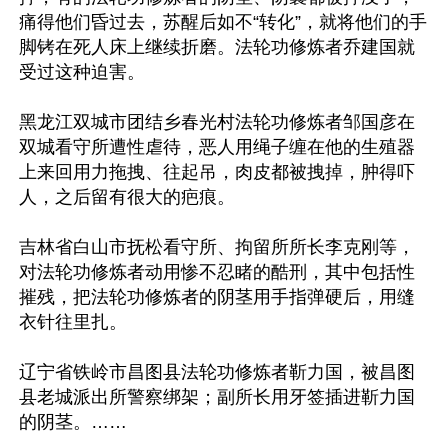
痛得他们昏过去，苏醒后如不“转化”，就将他们的手
脚铐在死人床上继续折磨。法轮功修炼者乔建国就
受过这种迫害。

黑龙江双城市团结乡春光村法轮功修炼者邹国彦在
双城看守所遭性虐待，恶人用绳子缠在他的生殖器
上来回用力拖拽、往起吊，肉皮都被拽掉，肿得吓
人，之后留有很大的疤痕。

吉林省白山市抚松看守所、拘留所所长李克刚等，
对法轮功修炼者动用惨不忍睹的酷刑，其中包括性
摧残，把法轮功修炼者的阴茎用手指弹硬后，用缝
衣针往里扎。

辽宁省铁岭市昌图县法轮功修炼者靳力国，被昌图
县老城派出所警察绑架；副所长用牙签插进靳力国
的阴茎。……
