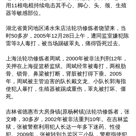
用11根电棍持续电击其手心、脚心、头、颈、生殖
器等敏感部位。

湖北省黄冈地区浠水朱店法轮功修炼者饶望来，当
时50多岁，2005年12月28日上午，遭同监室嫌犯陈
雷等3人毒打，被当场踢破睪丸，痛得昏死过去。

上海法轮功修炼者周斌，2000年被非法判刑12年，
关押在上海提篮桥监狱。周斌经常被毒打，两根肋
骨、锁骨、鼻梁被打断，肾脏被打得下垂。2005
年，周斌被主管迫害的队长戴文龙、小队长郭海指
使犯人暴打，生殖器被踢成重伤，睪丸被打坏、僵
死。

吉林省德惠市大房身镇(原杨树镇)法轮功修炼者，张
文峰，30多岁，2002年被非法重判10年。在吉林监
狱，张被警察利用犯人长达一年多下迷药、性侵
犯。2009年，张被转到九监区三小队，警察指使犯