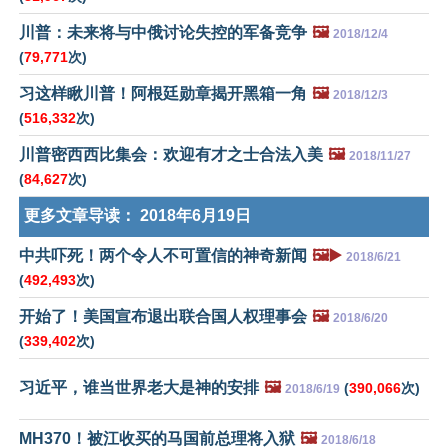
川普：未来将与中俄讨论失控的军备竞争
🖼️
2018/12/4
(
79,771
次)
习这样瞅川普！阿根廷勋章揭开黑箱一角
🖼️
2018/12/3
(
516,332
次)
川普密西西比集会：欢迎有才之士合法入美
🖼️
2018/11/27
(
84,627
次)
更多文章导读：
2018年6月19日
中共吓死！两个令人不可置信的神奇新闻
🖼️▶️
2018/6/21
(
492,493
次)
开始了！美国宣布退出联合国人权理事会
🖼️
2018/6/20
(
339,402
次)
习近平，谁当世界老大是神的安排
🖼️
(
390,066
次)
2018/6/19
MH370！被江收买的马国前总理将入狱
🖼️
2018/6/18