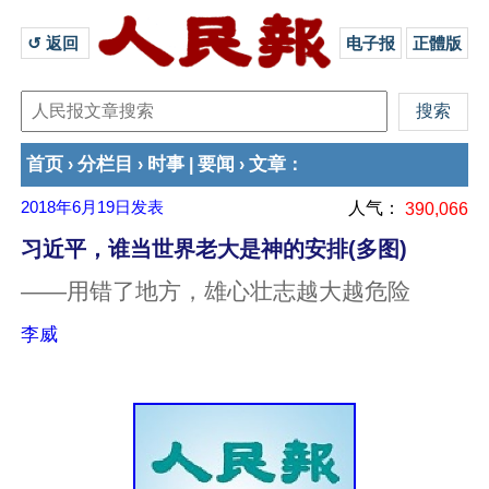
↺ 返回 
电子报
正體版
首页
分栏目
时事
要闻
文章
›
›
|
›
：
2018年6月19日
发表
人气：
390,066
习近平，谁当世界老大是神的安排(多图)
——用错了地方，雄心壮志越大越危险
李威