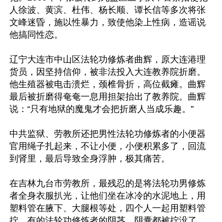
人徐波、黄滨、杜伟、杨长顺、谭长信等多次将张
文峰迷昏，施以性暴力，致使他染上性病，造谣说
他搞同性恋。

辽宁大连市中山区法轮功修炼者曲辉，原大连港理
货员，因坚持信仰，被非法投入大连教养院折磨。
他生殖器被电击溃烂，颈椎骨折，高位截瘫。曲辉
最后被折磨得奄奄一息用担架抬出了教养院。曲辉
说：“只有地狱的魔鬼才会把折磨人当成乐趣。”

中共监狱、劳教所还把男性法轮功修炼者的小便器
官用绳子扎起来，不让小便，小便积累多了，回流
到肾里，最后导致全身浮肿，极其痛苦。

在吉林九台市劳教所，最残忍的是将法轮功男修炼
者全身衣服扒光，让他们坐在冰冷的水泥地上，用
塑料管在腋下、大腿根等处，四个人一起用塑料管
拧，有的法轮功修炼者的阴茎、阴囊都被拧没了，