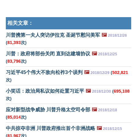
相关文章：
川普携第一夫人突访伊拉克 圣诞节慰问美军
🖼️
2018/12/26
(
81,393
次)
川普：政府将部份关闭 直到达建墙协议
🖼️
2018/12/25
(
83,796
次)
习近平45个伟大不敌向松祚3个误判
🖼️
(
502,821
2018/12/29
次)
小笑话：政治局私议如何处置习近平
🖼️
(
695,108
2018/12/30
次)
应对新型战争威胁 川普升格太空司令部
🖼️
2018/12/18
(
85,014
次)
中共掠夺非洲 川普政府推出首个非洲战略
🖼️
2018/12/15
(
81,967
次)