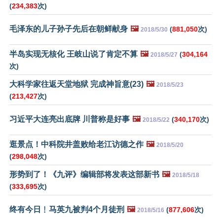
(
234,383
次)
毛泽东的儿子孙子先后在朝鲜献身
🖼️
(
881,050
次)
2018/5/30
半岛实现无核化 王岐山说了肯定不算
🖼️
(
304,164
2018/5/27
次)
大科学家往返天堂地狱 完成神旨意(23)
🖼️
2018/5/23
(
213,427
次)
习近平大连亮出底牌 川普称是好事
🖼️
(
340,170
次)
2018/5/22
逛景点！中科院井盖败给老江访德之作
🖼️
2018/5/20
(
298,048
次)
形势到了！《九评》编辑部将发表这部新书
🖼️
2018/5/18
(
333,695
次)
终有今日﹗马英九被判4个月徒刑
🖼️
(
877,606
次)
2018/5/16