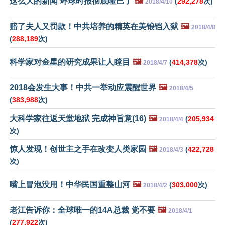
这么大的新闻 环球时报彻底哑巴了
🖼️
(
292,278
次)
2018/4/10
赔了夫人又罚款！中共培养的精英在美锒铛入狱
🖼️
2018/4/8
(
288,189
次)
科学家对金星的研究成果让人瞠目
🖼️
(
414,378
次)
2018/4/7
2018会发生大事！中共一举动应震醒世界
🖼️
2018/4/5
(
383,988
次)
大科学家往返天堂地狱 完成神旨意(16)
🖼️
(
205,934
2018/4/4
次)
惊人发现！创世主之手在改变人类家园
🖼️
(
422,728
2018/4/3
次)
嘴上冒泡没用！中华民国重整山河
🖼️
(
303,000
次)
2018/4/2
老江告诉你：全球唯一的14A总裁 党不要
🖼️
2018/4/1
(
277,922
次)