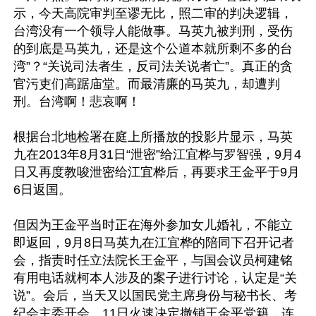
示，今天高院审判至谬无比，照二审的判决逻辑，
台湾没有一个领导人能做事。马英九被判刑，受伤
的到底是马英九，还是这个公道本就所剩不多的台
湾”？“关说司法者生，反司法关说者亡”。真正的贪
官污吏们高踞庙堂。而最清廉的马英九，却遭判
刑。台湾啊！悲哀啊！

根据台北地检署在庭上所播放的投影片显示，马英
九在2013年8月31日“泄密”给江宜桦与罗智强，9月4
日又再度教唆泄密给江宜桦后，再要求王金平于9月
6日返国。

但因为王金平当时正在海外参加女儿婚礼，不能立
即返回，9月8日马英九在江宜桦的陪同下召开记者
会，指责时任立法院长王金平，与国会议员柯建铭
有用电话就柯本人涉及的案子进行讨论，认定是“关
说”。会后，当天又以国民党主席身份与秘书长、考
纪会主委开会，11日火速决定撤销王金平党籍，连