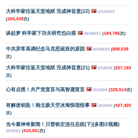
大科学家往返天堂地狱 完成神旨意(22)
🖼️
2018/5/15
(
204,439
次)
谈起梦 科学家下功夫研究也白搭
🖼️
(
184,786
次)
2018/5/11
中共异常高调纪念马克思诞辰的原因
🖼️
(
808,539
2018/5/10
次)
大科学家往返天堂地狱 完成神旨意(21)
🖼️
(
207,183
2018/5/9
次)
心有点慌！共产党宣言与高智晟宣言
🖼️
(
328,514
次)
2018/5/6
有解迷钥匙！南北极天空冰海惊现怪事
🖼️
(
427,425
2018/5/4
次)
当今最神奇新闻！川普铁定连任总统(下)(多图/2视频)
(
410,501
次)
2018/5/3