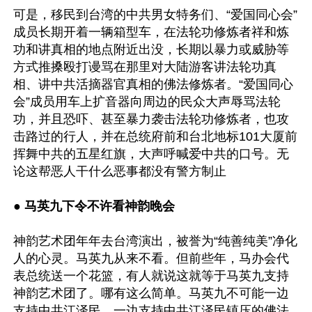
可是，移民到台湾的中共男女特务们、“爱国同心会”
成员长期开着一辆箱型车，在法轮功修炼者祥和炼
功和讲真相的地点附近出没，长期以暴力或威胁等
方式推搡殴打谩骂在那里对大陆游客讲法轮功真
相、讲中共活摘器官真相的佛法修炼者。“爱国同心
会”成员用车上扩音器向周边的民众大声辱骂法轮
功，并且恐吓、甚至暴力袭击法轮功修炼者，也攻
击路过的行人，并在总统府前和台北地标101大厦前
挥舞中共的五星红旗，大声呼喊爱中共的口号。无
论这帮恶人干什么恶事都没有警方制止

● 
马英九下令不许看神韵晚会
神韵艺术团年年去台湾演出，被誉为“纯善纯美”净化
人的心灵。马英九从来不看。但前些年，马办会代
表总统送一个花篮，有人就说这就等于马英九支持
神韵艺术团了。哪有这么简单。马英九不可能一边
支持中共江泽民，一边支持中共江泽民镇压的佛法