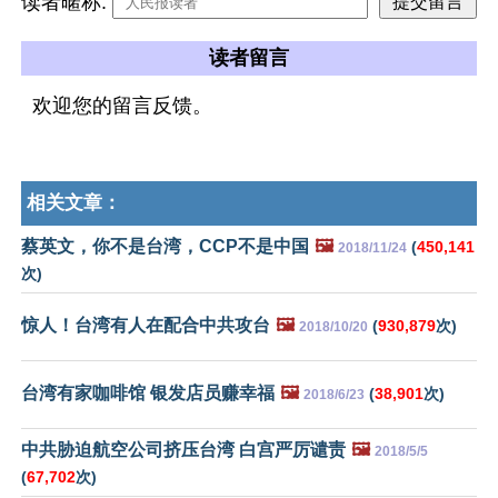
读者暱称:
读者留言
欢迎您的留言反馈。
相关文章：
蔡英文，你不是台湾，CCP不是中国
🖼️
(
450,141
2018/11/24
次)
惊人！台湾有人在配合中共攻台
🖼️
(
930,879
次)
2018/10/20
台湾有家咖啡馆 银发店员赚幸福
🖼️
(
38,901
次)
2018/6/23
中共胁迫航空公司挤压台湾 白宫严厉谴责
🖼️
2018/5/5
(
67,702
次)