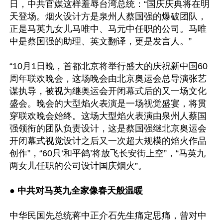
日，中共官媒这样羞辱台湾总统：“国庆庆典将在明
天登场。烟火设计方是泉州人蔡国强的爆破团队，
正是马英九女儿马唯中、马元中任职的公司。马唯
中是蔡国强的助理、英文翻译，更是发言人。”

“10月1日晚，首都北京将举行盛大的庆祝新中国60
周年联欢晚会，这场晚会由北京奥运会总导演张艺
谋执导，被视为继奥运会开闭幕式后的又一场文化
盛会。晚会的大型焰火表演是一场视觉盛宴，将贯
穿联欢晚会始终。这场大型焰火表演由泉州人蔡国
强领衔的团队负责设计，这是蔡国强继北京奥运会
开闭幕式视觉设计之后又一次超大规模的焰火作品
创作”，“60只‘和平鸽’将放飞长安街上空”，“马英九
两女儿任职的公司设计国庆烟火”。

● 
中共对马英九全家像春天般温暖
中华民国先总统蒋中正介石先生痛定思痛，曾对中