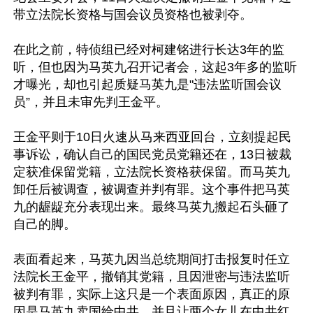
带立法院长资格与国会议员资格也被剥夺。

在此之前，特侦组已经对柯建铭进行长达3年的监
听，但也因为马英九召开记者会，这起3年多的监听
才曝光，却也引起质疑马英九是"违法监听国会议
员”，并且未审先判王金平。

王金平则于10日火速从马来西亚回台，立刻提起民
事诉讼，确认自己的国民党员党籍还在，13日被裁
定获准保留党籍，立法院长资格获保留。而马英九
卸任后被调查，被调查并判有罪。这个事件把马英
九的龌龊充分表现出来。最终马英九搬起石头砸了
自己的脚。

表面看起来，马英九因当总统期间打击报复时任立
法院长王金平，撤销其党籍，且因泄密与违法监听
被判有罪，实际上这只是一个表面原因，真正的原
因是马英九卖国给中共，并且让两个女儿在中共红