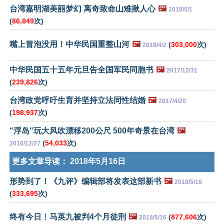
台湾嘉明湖美丽梦幻 离奇致命山难揪人心
🖼️
2018/5/1
(
86,849
次)
嘴上冒泡没用！中华民国重整山河
🖼️
(
303,000
次)
2018/4/2
中华民国五十五年元旦告全国军民同胞书
🖼️
2017/12/31
(
239,826
次)
台湾政党呼吁生育并坚持立法同性结婚
🖼️
2017/4/20
(
198,937
次)
"浮岛"玩大风吹漂移200公尺 500年奇景在台湾
🖼️
(
54,033
次)
2016/12/27
更多文章导读：
2018年5月16日
形势到了！《九评》编辑部将发表这部新书
🖼️
2018/5/18
(
333,695
次)
终有今日﹗马英九被判4个月徒刑
🖼️
(
877,606
次)
2018/5/16