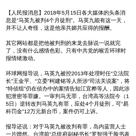
【人民报消息】2018年5月15日各大媒体的头条消
息是“马英九被判4个月徒刑”。马英九能有这一天，
并不让人奇怪，这是他亲共媚共应得的报酬。

其它网站都是把他被判刑的来龙去脉说一说就完
了，没有什么感情色彩。只有中共党的喉舌环球时
报情绪激动。

环球网报导说，马英九被控2013年处理时任“立法院
长”王金平、“立委”柯建铭等人所涉“司法关说案”，将
“特侦组”仍在侦办中的案情告知江宜桦等人，因此涉
犯泄密等罪嫌。一审判马无罪，台湾高等法院今（1
5日）逆转改判马英九有罪，应处4个月徒刑，可“易
科罚金”12万元新台币，案件仍可上诉。

报导还说：对于马英九被改判有罪，岛内蓝营人士
一片哗然。台湾前“总统府副秘书长”罗智强于脸书表