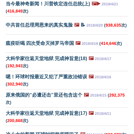
当今最神奇新闻！川普铁定连任总统(上)
🖼️▶️
2018/4/21
(
416,849
次)
中共首任总理周恩来的真实鬼脸
🖼️
📝
(
938,635
次)
2018/4/20
瘟疫听喝 四次受命灭掉罗马帝国
🖼️
(
414,646
次)
2018/4/18
大科学家往返天堂地狱 完成神旨意(18)
🖼️
2018/4/17
(
192,943
次)
嗯！环球时报最近又犯了严重政治错误
🖼️
2018/4/16
(
302,940
次)
原来俄国的“必遭还击”里还包含这个
🖼️
(
292,375
2018/4/15
次)
大科学家往返天堂地狱 完成神旨意(17)
🖼️
2018/4/11
(
200,668
次)