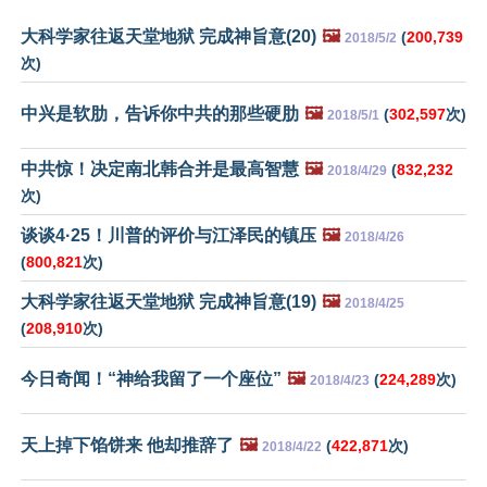
大科学家往返天堂地狱 完成神旨意(20)
🖼️
(
200,739
2018/5/2
次)
中兴是软肋，告诉你中共的那些硬肋
🖼️
(
302,597
次)
2018/5/1
中共惊！决定南北韩合并是最高智慧
🖼️
(
832,232
2018/4/29
次)
谈谈4·25！川普的评价与江泽民的镇压
🖼️
2018/4/26
(
800,821
次)
大科学家往返天堂地狱 完成神旨意(19)
🖼️
2018/4/25
(
208,910
次)
今日奇闻！“神给我留了一个座位”
🖼️
(
224,289
次)
2018/4/23
天上掉下馅饼来 他却推辞了
🖼️
(
422,871
次)
2018/4/22