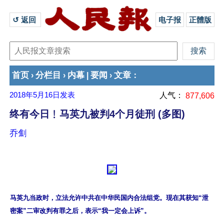
↺ 返回 
电子报
正體版
首页
分栏目
内幕
要闻
文章
›
›
|
›
：
2018年5月16日
发表
人气：
877,606
终有今日﹗马英九被判4个月徒刑 (多图)
乔劁
马英九当政时，立法允许中共在中华民国内合法组党。现在其获知“泄
密案”二审改判有罪之后，表示“我一定会上诉”。 