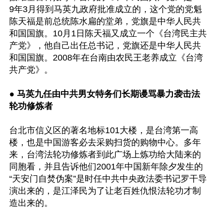
9年3月得到马英九政府批准成立的，这个党的党魁
陈天福是前总统陈水扁的堂弟，党旗是中华人民共
和国国旗。10月1日陈天福又成立一个《台湾民主共
产党》，他自己出任总书记，党旗还是中华人民共
和国国旗。2008年在台南由农民王老养成立《台湾
共产党》。

● 
马英九任由中共男女特务们长期谩骂暴力袭击法
轮功修炼者
台北市信义区的著名地标101大楼，是台湾第一高
楼，也是中国游客必去采购扫货的购物中心。多年
来，台湾法轮功修炼者到此广场上炼功给大陆来的
同胞看，并且告诉他们2001年中国新年除夕发生的
“天安门自焚伪案”是时任中共中央政法委书记罗干导
演出来的，是江泽民为了让老百姓仇恨法轮功才制
造出来的。 
