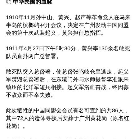
◎
 中华民国的血脉
1910年11月孙中山、黄兴、赵声等革命党人在马来
半岛的槟榔屿召开会议，决定在广州发动中国同盟
会的第十次武装起义，黄兴担任总指挥。

1911年4月27日下午5时30分，黄兴率130余名敢死
队员直扑两广总督署。

敢死队突入总督署，使总督张鸣岐仓皇逃走，起义
军焚毁总督署后，在东辕门外与水师提督李准派来
镇压的北洋军短兵相接。起义军浴血奋战，终因寡
不敌众而不幸失败。

此次牺牲的中国同盟会会员有名可查到的共86人，
其中72人的遗体寻获后安葬于广州黄花岗（原名红
花岗）。
