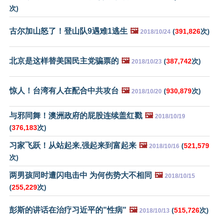
次)
古尔加山怒了！登山队9遇难1逃生
🖼️
(
391,826
次)
2018/10/24
北京是这样替美国民主党骗票的
🖼️
(
387,742
次)
2018/10/23
惊人！台湾有人在配合中共攻台
🖼️
(
930,879
次)
2018/10/20
与邪同舞！澳洲政府的屁股连续盖红戳
🖼️
2018/10/19
(
376,183
次)
习家飞跃！从站起来,强起来到富起来
🖼️
(
521,579
2018/10/16
次)
两男孩同时遭闪电击中 为何伤势大不相同
🖼️
2018/10/15
(
255,229
次)
彭斯的讲话在治疗习近平的"性病"
🖼️
(
515,726
次)
2018/10/13