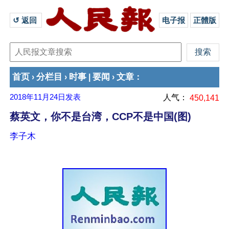
↺ 返回 
电子报
正體版
首页
分栏目
时事
要闻
文章
›
›
|
›
：
2018年11月24日
发表
人气：
450,141
蔡英文，你不是台湾，CCP不是中国(图)
李子木