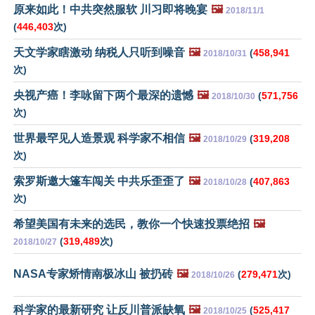
原来如此！中共突然服软 川习即将晚宴
🖼️
2018/11/1
(
446,403
次)
天文学家瞎激动 纳税人只听到噪音
🖼️
(
458,941
2018/10/31
次)
央视产癌！李咏留下两个最深的遗憾
🖼️
(
571,756
2018/10/30
次)
世界最罕见人造景观 科学家不相信
🖼️
(
319,208
2018/10/29
次)
索罗斯邀大篷车闯关 中共乐歪歪了
🖼️
(
407,863
2018/10/28
次)
希望美国有未来的选民，教你一个快速投票绝招
🖼️
(
319,489
次)
2018/10/27
NASA专家矫情南极冰山 被扔砖
🖼️
(
279,471
次)
2018/10/26
科学家的最新研究 让反川普派缺氧
🖼️
(
525,417
2018/10/25