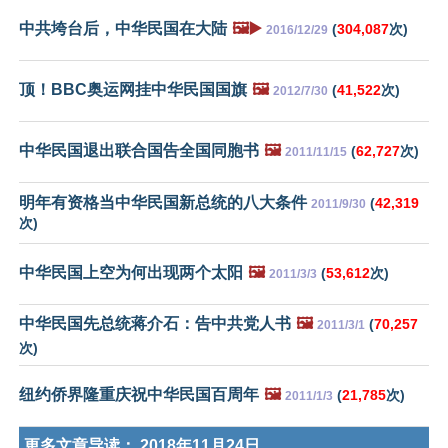
中共垮台后，中华民国在大陆
🖼️▶️
(
304,087
次)
2016/12/29
顶！BBC奥运网挂中华民国国旗
🖼️
(
41,522
次)
2012/7/30
中华民国退出联合国告全国同胞书
🖼️
(
62,727
次)
2011/11/15
明年有资格当中华民国新总统的八大条件
(
42,319
2011/9/30
次)
中华民国上空为何出现两个太阳
🖼️
(
53,612
次)
2011/3/3
中华民国先总统蒋介石：告中共党人书
🖼️
(
70,257
2011/3/1
次)
纽约侨界隆重庆祝中华民国百周年
🖼️
(
21,785
次)
2011/1/3
更多文章导读：
2018年11月24日