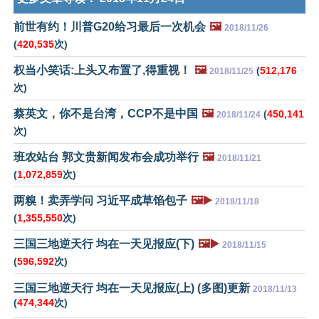
前世有约！川普G20给习最后一次机会
🖼️
2018/11/26
(
420,535
次)
权当小笑话:上头又布置了,得重视！
🖼️
(
512,176
2018/11/25
次)
蔡英文，你不是台湾，CCP不是中国
🖼️
(
450,141
2018/11/24
次)
班农站台 郭文贵新闻发布会成功举行
🖼️
2018/11/21
(
1,072,859
次)
两糗！卖弄学问 习近平成草馅包子
🖼️▶️
2018/11/18
(
1,355,550
次)
三国三地逆天行 均在一天见报应(下)
🖼️▶️
2018/11/15
(
596,592
次)
三国三地逆天行 均在一天见报应(上) (多图)更新
2018/11/13
(
474,344
次)