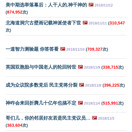
美中期选举落幕后：人干人的,神干神的
🖼️
2018/11/12
(
874,952
次)
北海道洞穴古壁画记载神派使者下世
🖼️
(
310,547
2018/11/11
次)
一道智力测验题 你答答看
🖼️
(
709,327
次)
2018/11/10
英国双胞胎与中国老人的轮回转世
🖼️
(
338,715
次)
2018/11/9
成为众议院多数党后 民主党将分裂
🖼️
(
396,225
次)
2018/11/8
神咋会来回折腾几十亿年也搞不定
🖼️
(
515,991
次)
2018/11/4
哥们儿，你的邻居好友若是民主党议员…
🖼️
2018/11/3
(
363,604
次)