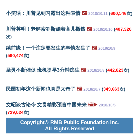
小笑话：川普见到习露出这种表情
🖼️
(
600,546
次)
2018/10/11
川普英明！老鳄索罗斯蹦着高儿撒钱
🖼️
(
407,320
2018/10/10
次)
续前缘！一个注定要发生的事情发生了
🖼️
2018/10/9
(
590,474
次)
圣灵不断催促 班机提早3分钟逃生
🖼️
(
442,823
次)
2018/10/8
民国初年这个新闻也真是太奇了
🖼️
(
349,663
次)
2018/10/7
文昭谈古论今 文贵精彩预言中国未来
🖼️▶️
2018/10/6
(
729,024
次)
Copyright© RMB Public Foundation Inc.
All Rights Reserved