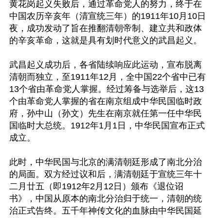
黄花岗起义失败后，通过革命党人的努力，终于在
中国农历辛亥年（清宣统三年）的1911年10月10日
夜，成功发动了旨在推翻清朝帝制、建立共和政体
的辛亥革命，这就是具有划时代意义的武昌起义。

武昌起义成功后，各省陆续响应此运动，宣布脱离
清朝而独立，至1911年12月，全中国22个省中已有
13个省由革命党人掌握。经过筹备与选举后，这13
个由革命党人掌握的省在南京组成中华民国临时政
府，孙中山（孙文）先生在南京就任第一任中华民
国临时大总统。1912年1月1日，中华民国宣布正式
成立。

此时，中华民国与北京的满清朝廷形成了南北分治
的局面。双方经过议和后，满清朝廷于宣统三年十
二月廿五（即1912年2月12日）颁布《退位诏
书》，中国从原本的南北分治归于统一，清朝的统
治正式告终。五千年神传文化的血脉由中华民国延