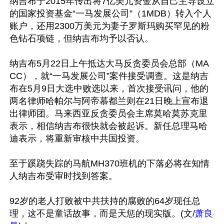
纳吉布于2015年传出将7亿美元资金从自己主导设立
的国家投资基金“一马发展公司”（1MDB）转入个人
账户，还用2300万美元为妻子罗斯玛购买罕见的粉
色钻石项链，但纳吉布均予以否认。

纳吉布5月22日上午抵达大马反贪委员会总部（MA
CC），就“一马发展公司”案件接受调查。这是纳吉
布在5月9日大选中败选以来，首次接受讯问，他的
两名律师哈帕尔与阿帝慕都兰则在21日晚上宣布退
出律师团。马来西亚反贪委员会主席莫哈莫苏克里
表示，相信纳吉布很快就会被起诉。新任总理马哈
迪表示，将重新审核中共国投资。

至于蹊跷失踪的马航MH370班机的下落必将在知情
人纳吉布受审时找到答案。

92岁的老人打败被中共扶持的腐败的64岁现任总
理，这不是童话故事，而是天惩的现实版。(文/
萧良