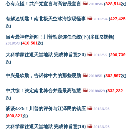
心有点慌！共产党宣言与高智晟宣言
🖼️
(
328,514
次)
2018/5/6
有解迷钥匙！南北极天空冰海惊现怪事
🖼️
(
427,425
2018/5/4
次)
当今最神奇新闻！川普铁定连任总统(下)(多图/2视频)
(
410,501
次)
2018/5/3
大科学家往返天堂地狱 完成神旨意(20)
🖼️
(
200,739
2018/5/2
次)
中兴是软肋，告诉你中共的那些硬肋
🖼️
(
302,597
次)
2018/5/1
中共惊！决定南北韩合并是最高智慧
🖼️
(
832,232
2018/4/29
次)
谈谈4·25！川普的评价与江泽民的镇压
🖼️
2018/4/26
(
800,821
次)
大科学家往返天堂地狱 完成神旨意(19)
🖼️
2018/4/25