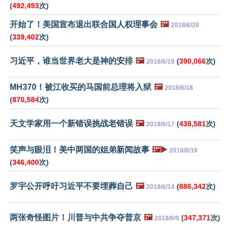
(
492,493
次)
开始了！美国宣布退出联合国人权理事会
🖼️
2018/6/20
(
339,402
次)
习近平，谁当世界老大是神的安排
🖼️
(
390,066
次)
2018/6/19
MH370！被江收买的马国前总理将入狱
🖼️
2018/6/18
(
870,584
次)
天文学家用一个新错误挑战老错误
🖼️
(
438,581
次)
2018/6/17
笑声与眼泪！美中两国的姐弟新闻故事
🖼️▶️
2018/6/16
(
346,400
次)
罗宇公开呼吁习近平不要埋葬自己
🖼️
(
886,342
次)
2018/6/14
两张奇怪图片！川普与中共争夺普京
🖼️
(
347,371
次)
2018/6/9