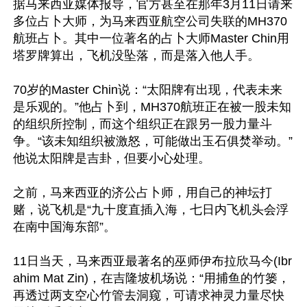
据马来西亚媒体报导，官方甚至在那年3月11日请来
多位占卜大师，为马来西亚航空公司失联的MH370
航班占卜。其中一位著名的占卜大师Master Chin用
塔罗牌算出，飞机没坠落，而是落入他人手。 

70岁的Master Chin说：“太阳牌有出现，代表未来
是乐观的。”他占卜到，MH370航班正在被一股未知
的组织所控制，而这个组织正在跟另一股力量斗
争。“该未知组织被激怒，可能做出玉石俱焚举动。”
他说太阳牌是吉卦，但要小心处理。 

之前，马来西亚的济公占卜师，用自己的神坛打
赌，说飞机是“九十度直插入海，七日内飞机头会浮
在南中国海东部”。 

11日当天，马来西亚最著名的巫师伊布拉欣马今(Ibr
ahim Mat Zin)，在吉隆坡机场说：“用捕鱼的竹篓，
再透过两支空心竹管去洞窥，可请求神灵力量尽快