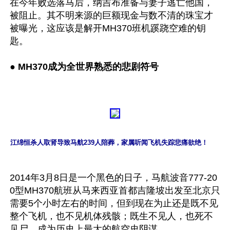
在今年败选落马后，纳吉布准备与妻子逃亡他国，
被阻止。其不明来源的巨额现金与数不清的珠宝才
被曝光，这应该是解开MH370班机蹊跷空难的钥
匙。

● 
MH370成为全世界熟悉的悲剧符号
江绵恒杀人取肾导致马航239人陪葬，家属听闻飞机失踪悲痛欲绝！
2014年3月8日是一个黑色的日子，马航波音777-20
0型MH370航班从马来西亚首都吉隆坡出发至北京只
需要5个小时左右的时间，但到现在为止还是既不见
整个飞机，也不见机体残骸；既生不见人，也死不
见尸，成为历史上最大的航空史阴谋。 
