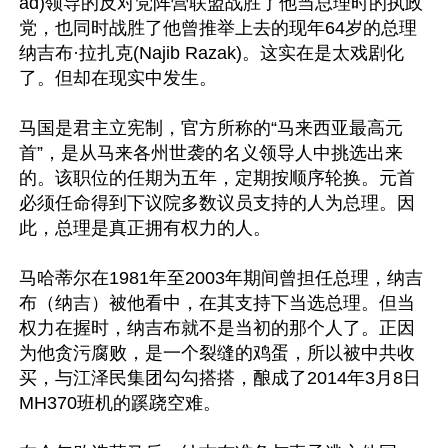
ad)领导的反对党阵营联盟战胜了他当总理时的执政
党，也同时战胜了他曾推举上去的现年64岁的总理
纳吉布·拉扎克(Najib Razak)。这实在是太戏剧化
了。但却在现实中发生。

马国是君主立宪制，官方所称的“马来西亚最高元
首”，是从马来各州世袭的名义领导人中挑选出来
的。该职位的任期为五年，定期按顺序轮换。元首
必须任命得到下议院多数议员支持的人为总理。因
此，总理是真正拥有权力的人。

马哈蒂尔在1981年至2003年期间曾担任总理，纳吉
布（纳吉）被他看中，在其支持下当选总理。但当
权力在握时，纳吉布就不是当初的那个人了。正因
为他贪污腐败，是一个裂缝的鸡蛋，所以被中共收
买，与江泽民集团勾勾搭搭，酿成了2014年3月8日
MH370班机的蹊跷空难。
