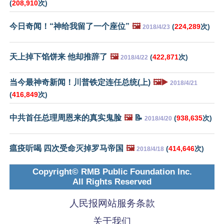
(
208,910
次)
今日奇闻！“神给我留了一个座位”
🖼️
(
224,289
次)
2018/4/23
天上掉下馅饼来 他却推辞了
🖼️
(
422,871
次)
2018/4/22
当今最神奇新闻！川普铁定连任总统(上)
🖼️▶️
2018/4/21
(
416,849
次)
中共首任总理周恩来的真实鬼脸
🖼️
📝
(
938,635
次)
2018/4/20
瘟疫听喝 四次受命灭掉罗马帝国
🖼️
(
414,646
次)
2018/4/18
Copyright© RMB Public Foundation Inc.
All Rights Reserved
人民报网站服务条款
关于我们