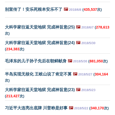
别宣传了！安乐死根本安乐不了
🖼️
(
435,537
次)
2018/6/8
大科学家往返天堂地狱 完成神旨意(25)
🖼️
(
278,613
2018/6/7
次)
大科学家往返天堂地狱 完成神旨意(24)
🖼️
2018/5/30
(
234,383
次)
毛泽东的儿子孙子先后在朝鲜献身
🖼️
(
881,050
次)
2018/5/30
半岛实现无核化 王岐山说了肯定不算
🖼️
(
304,164
2018/5/27
次)
大科学家往返天堂地狱 完成神旨意(23)
🖼️
2018/5/23
(
213,427
次)
习近平大连亮出底牌 川普称是好事
🖼️
(
340,170
次)
2018/5/22