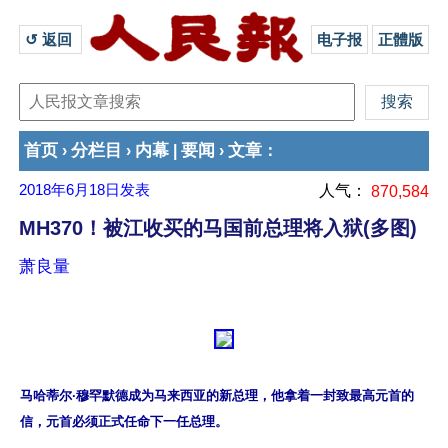
↺ 返回 
电子报
正體版
首页
分栏目
内幕
要闻
文章
›
›
|
›
：
2018年6月18日
发表
人气：
870,584
MH370！被江收买的马国前总理将入狱(多图)
萧良量
马哈蒂尔·穆罕默德成为马来西亚的新总理，他拿着一封致最高元首的
信，元首必须正式任命下一任总理。