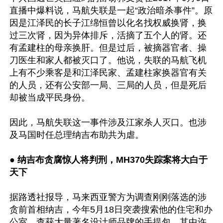
直播中爆料说，马航失联是一起“政治暗杀事件”。原
因是江泽民的长子江绵恒曾以化名找权威换肾，换
过三次肾，因为异体排斥，活摘了五个人的肾。还
有孟建柱的母亲换肝。但是过后，被摘器官者、操
刀医生和家人都被灭口了。他说，失联的马航飞机
上有不少乘客是和江泽民家、孟建柱家换器官有关
的人员，还有公安部一局、三局的人员，但是死后
却被当成平民身份。

因此，马航失联这一事件涉及江家杀人灭口。也涉
及马国时任总理纳吉布助共为虐。

●
 纳吉布贪腐惊人将判刑，MH370失踪案将大白于
天下
据路透社报导，马来西亚警方为调查刚刚落选的涉
贪前首相纳吉，今年5月18日突袭搜索他的住宅和办
公室，查获大量著名设计师品牌的手提包，其中许