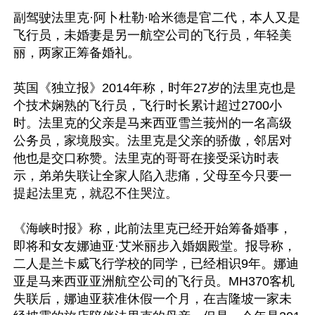
副驾驶法里克·阿卜杜勒·哈米德是官二代，本人又是
飞行员，未婚妻是另一航空公司的飞行员，年轻美
丽，两家正筹备婚礼。 

英国《独立报》2014年称，时年27岁的法里克也是
个技术娴熟的飞行员，飞行时长累计超过2700小
时。法里克的父亲是马来西亚雪兰莪州的一名高级
公务员，家境殷实。法里克是父亲的骄傲，邻居对
他也是交口称赞。法里克的哥哥在接受采访时表
示，弟弟失联让全家人陷入悲痛，父母至今只要一
提起法里克，就忍不住哭泣。 

《海峡时报》称，此前法里克已经开始筹备婚事，
即将和女友娜迪亚·艾米丽步入婚姻殿堂。报导称，
二人是兰卡威飞行学校的同学，已经相识9年。娜迪
亚是马来西亚亚洲航空公司的飞行员。MH370客机
失联后，娜迪亚获准休假一个月，在吉隆坡一家未