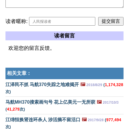
读者暱称:
读者留言
欢迎您的留言反馈。
相关文章：
江泽民不抓 马航370失踪之地难揭开
🖼️
(
1,174,328
2018/8/29
次)
马航MH370搜索画句号 花上亿美元一无所获
🖼️
2017/10/3
(
41,279
次)
江绵恒换肾连环杀人 涉活摘不留活口
🖼️
(
977,494
2017/9/28
次)