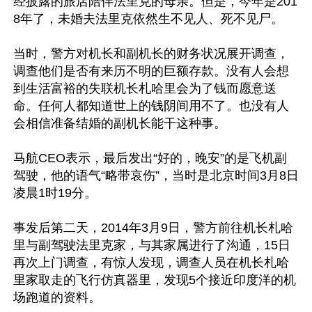
经披露的旅店陪伴法里克的母亲。但是，今年是201
8年了，未婚夫法里克依然生不见人、死不见尸。 

当时，警方对机长和副机长的财务状况展开调查，
调查他们是否有来历不明的巨额存款。没有人会想
到生活富裕的失联机长札哈里会为了钱而愿意送
命。任何人都知道世上的钱阴间用不了。也没有人
会相信准备结婚的副机长能干这种事。

马航CEO表示，最后发出“好的，晚安”的是飞机副
驾驶，他的语气“略带哀伤”，当时是北京时间3月8日
凌晨1时19分。 

事发后第二天，2014年3月9日，警方前往机长札哈
里与副驾驶法里克家，与其家属进行了沟通，15日
再次上门调查，有惊人发现，调查人员在机长札哈
里家取走的飞行仿真器里，发现5个接近印度洋的机
场跑道的资料。 
