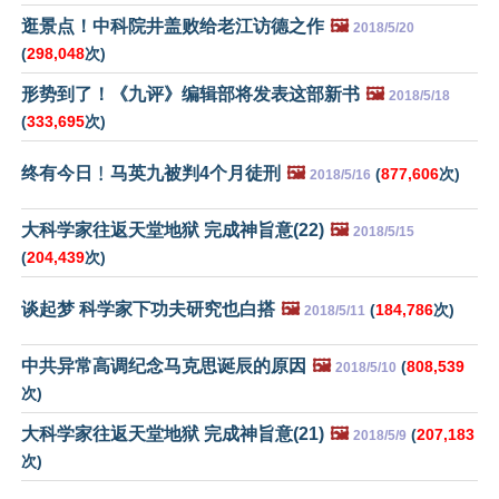
逛景点！中科院井盖败给老江访德之作
🖼️
2018/5/20
(
298,048
次)
形势到了！《九评》编辑部将发表这部新书
🖼️
2018/5/18
(
333,695
次)
终有今日﹗马英九被判4个月徒刑
🖼️
(
877,606
次)
2018/5/16
大科学家往返天堂地狱 完成神旨意(22)
🖼️
2018/5/15
(
204,439
次)
谈起梦 科学家下功夫研究也白搭
🖼️
(
184,786
次)
2018/5/11
中共异常高调纪念马克思诞辰的原因
🖼️
(
808,539
2018/5/10
次)
大科学家往返天堂地狱 完成神旨意(21)
🖼️
(
207,183
2018/5/9
次)