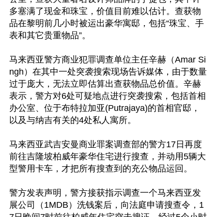
多塞满了现金和珠宝，价值目前难以估计。查获物
品在黎明前几小时被运出豪华寓邸，包括“珠宝、手
表和其它贵重物品”。

马来西亚警方商业犯罪调查单位主任辛赫（Amar Si
ngh）在其中一处突袭搜索现场告诉媒体，由于数量
过于庞大，无法立即估算出查获物品总价值。辛赫
表示，警方对6处可疑地点进行突袭搜索，包括首相
办公室、位于布特拉加亚(Putrajaya)的首相官邸，
以及与纳吉有关的4处私人寓所。

马来西亚武吉安曼商业罪案调查部的警方17日再度
前往吉隆坡柏威年豪华住宅进行搜查，并动用5辆大
型警用卡车，才把所有搜查到的充公物品运回。

警方发表声明，警方接获指示调查一个马来西亚发
展公司（1MDB）洗钱案后，向法庭申请搜查令，1
7日晚间7时前往柏威年住宅突击搜证，经过5个小时