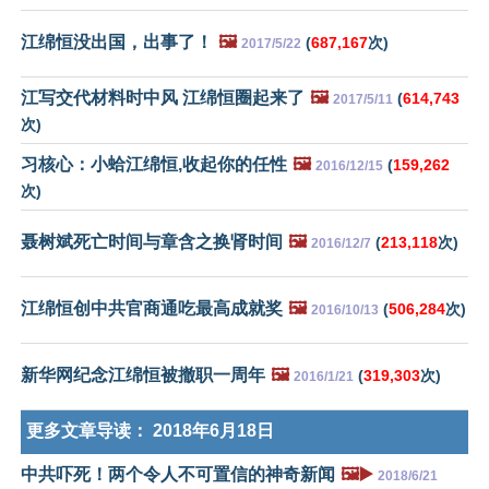
江绵恒没出国，出事了！
🖼️
(
687,167
次)
2017/5/22
江写交代材料时中风 江绵恒圈起来了
🖼️
(
614,743
2017/5/11
次)
习核心：小蛤江绵恒,收起你的任性
🖼️
(
159,262
2016/12/15
次)
聂树斌死亡时间与章含之换肾时间
🖼️
(
213,118
次)
2016/12/7
江绵恒创中共官商通吃最高成就奖
🖼️
(
506,284
次)
2016/10/13
新华网纪念江绵恒被撤职一周年
🖼️
(
319,303
次)
2016/1/21
更多文章导读：
2018年6月18日
中共吓死！两个令人不可置信的神奇新闻
🖼️▶️
2018/6/21