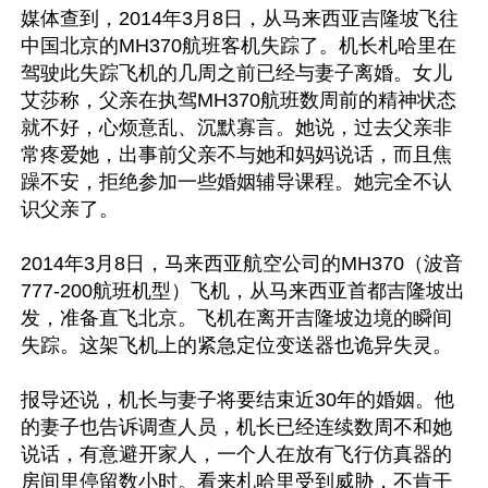
媒体查到，2014年3月8日，从马来西亚吉隆坡飞往
中国北京的MH370航班客机失踪了。机长札哈里在
驾驶此失踪飞机的几周之前已经与妻子离婚。女儿
艾莎称，父亲在执驾MH370航班数周前的精神状态
就不好，心烦意乱、沉默寡言。她说，过去父亲非
常疼爱她，出事前父亲不与她和妈妈说话，而且焦
躁不安，拒绝参加一些婚姻辅导课程。她完全不认
识父亲了。

2014年3月8日，马来西亚航空公司的MH370（波音
777-200航班机型）飞机，从马来西亚首都吉隆坡出
发，准备直飞北京。飞机在离开吉隆坡边境的瞬间
失踪。这架飞机上的紧急定位变送器也诡异失灵。

报导还说，机长与妻子将要结束近30年的婚姻。他
的妻子也告诉调查人员，机长已经连续数周不和她
说话，有意避开家人，一个人在放有飞行仿真器的
房间里停留数小时。看来札哈里受到威胁，不肯干