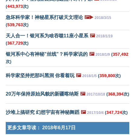
(
443,973
次)
急坏科学家！神秘星系打破天文理论
🖼️▶️
2018/3/15
(
539,763
次)
天人合一！银河系为啥吞噬11座小星系
🖼️
2018/1/19
(
367,729
次)
银河系中心有神秘"丝线"？科学家说的
🖼️
(
357,492
2018/1/9
次)
科学家坚持把那叫黑洞 你看着玩
🖼️
(
359,800
次)
2018/1/5
20万年保持原始风貌的新疆喀纳斯
🖼️
(
368,394
次)
2017/10/18
沙堆上搞研究 幻想宇宙有神秘舞蹈
🖼️
(
347,724
次)
2017/10/4
更多文章导读：
2018年6月17日