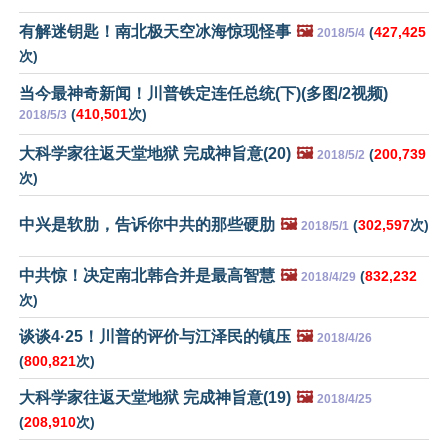
有解迷钥匙！南北极天空冰海惊现怪事
🖼️
(
427,425
2018/5/4
次)
当今最神奇新闻！川普铁定连任总统(下)(多图/2视频)
(
410,501
次)
2018/5/3
大科学家往返天堂地狱 完成神旨意(20)
🖼️
(
200,739
2018/5/2
次)
中兴是软肋，告诉你中共的那些硬肋
🖼️
(
302,597
次)
2018/5/1
中共惊！决定南北韩合并是最高智慧
🖼️
(
832,232
2018/4/29
次)
谈谈4·25！川普的评价与江泽民的镇压
🖼️
2018/4/26
(
800,821
次)
大科学家往返天堂地狱 完成神旨意(19)
🖼️
2018/4/25
(
208,910
次)