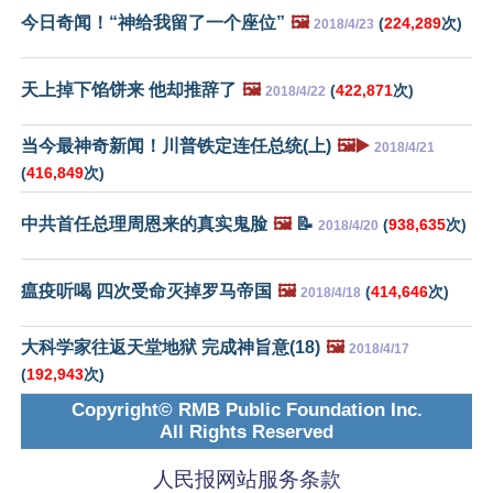
今日奇闻！“神给我留了一个座位”
🖼️
(
224,289
次)
2018/4/23
天上掉下馅饼来 他却推辞了
🖼️
(
422,871
次)
2018/4/22
当今最神奇新闻！川普铁定连任总统(上)
🖼️▶️
2018/4/21
(
416,849
次)
中共首任总理周恩来的真实鬼脸
🖼️
📝
(
938,635
次)
2018/4/20
瘟疫听喝 四次受命灭掉罗马帝国
🖼️
(
414,646
次)
2018/4/18
大科学家往返天堂地狱 完成神旨意(18)
🖼️
2018/4/17
(
192,943
次)
Copyright© RMB Public Foundation Inc.
All Rights Reserved
人民报网站服务条款