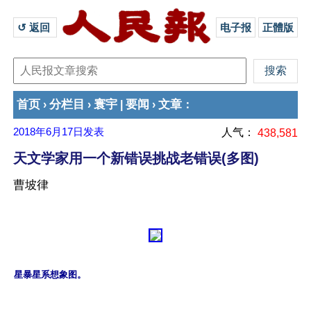
↺ 返回 
电子报
正體版
首页
分栏目
寰宇
要闻
文章
›
›
|
›
：
2018年6月17日
发表
人气：
438,581
天文学家用一个新错误挑战老错误(多图)
曹坡律
星暴星系想象图。