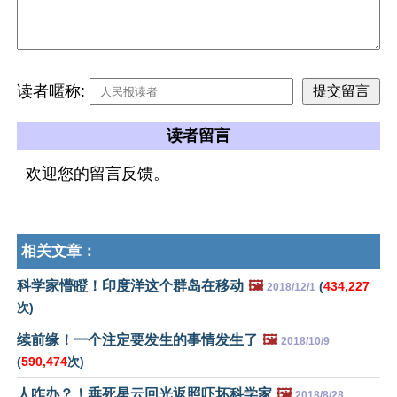
读者暱称:
读者留言
欢迎您的留言反馈。
相关文章：
科学家懵瞪！印度洋这个群岛在移动
🖼️
(
434,227
2018/12/1
次)
续前缘！一个注定要发生的事情发生了
🖼️
2018/10/9
(
590,474
次)
人咋办？！垂死星云回光返照吓坏科学家
🖼️
2018/8/28