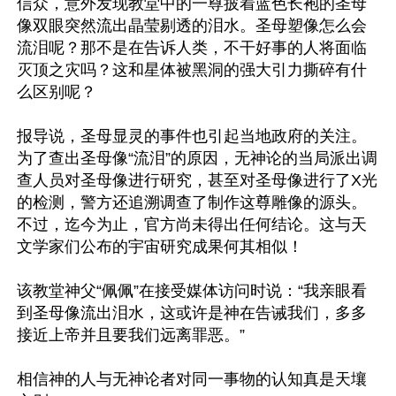
信众，意外发现教堂中的一尊披着蓝色长袍的圣母
像双眼突然流出晶莹剔透的泪水。圣母塑像怎么会
流泪呢？那不是在告诉人类，不干好事的人将面临
灭顶之灾吗？这和星体被黑洞的强大引力撕碎有什
么区别呢？

报导说，圣母显灵的事件也引起当地政府的关注。
为了查出圣母像“流泪”的原因，无神论的当局派出调
查人员对圣母像进行研究，甚至对圣母像进行了X光
的检测，警方还追溯调查了制作这尊雕像的源头。
不过，迄今为止，官方尚未得出任何结论。这与天
文学家们公布的宇宙研究成果何其相似！

该教堂神父“佩佩”在接受媒体访问时说：“我亲眼看
到圣母像流出泪水，这或许是神在告诫我们，多多
接近上帝并且要我们远离罪恶。”

相信神的人与无神论者对同一事物的认知真是天壤