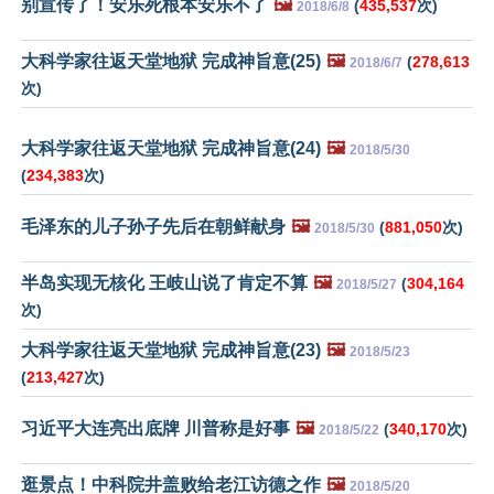
别宣传了！安乐死根本安乐不了
🖼️
(
435,537
次)
2018/6/8
大科学家往返天堂地狱 完成神旨意(25)
🖼️
(
278,613
2018/6/7
次)
大科学家往返天堂地狱 完成神旨意(24)
🖼️
2018/5/30
(
234,383
次)
毛泽东的儿子孙子先后在朝鲜献身
🖼️
(
881,050
次)
2018/5/30
半岛实现无核化 王岐山说了肯定不算
🖼️
(
304,164
2018/5/27
次)
大科学家往返天堂地狱 完成神旨意(23)
🖼️
2018/5/23
(
213,427
次)
习近平大连亮出底牌 川普称是好事
🖼️
(
340,170
次)
2018/5/22
逛景点！中科院井盖败给老江访德之作
🖼️
2018/5/20