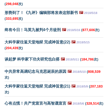
(
298,048
次)
形势到了！《九评》编辑部将发表这部新书
🖼️
2018/5/18
(
333,695
次)
终有今日﹗马英九被判4个月徒刑
🖼️
(
877,606
次)
2018/5/16
大科学家往返天堂地狱 完成神旨意(22)
🖼️
2018/5/15
(
204,439
次)
谈起梦 科学家下功夫研究也白搭
🖼️
(
184,786
次)
2018/5/11
中共异常高调纪念马克思诞辰的原因
🖼️
(
808,539
2018/5/10
次)
大科学家往返天堂地狱 完成神旨意(21)
🖼️
(
207,183
2018/5/9
次)
心有点慌！共产党宣言与高智晟宣言
🖼️
(
328,514
次)
2018/5/6