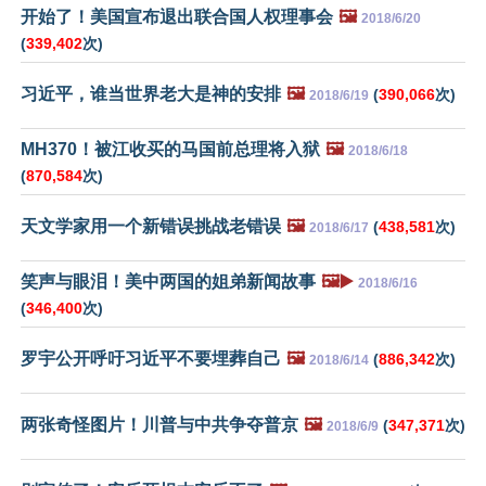
开始了！美国宣布退出联合国人权理事会
🖼️
2018/6/20
(
339,402
次)
习近平，谁当世界老大是神的安排
🖼️
(
390,066
次)
2018/6/19
MH370！被江收买的马国前总理将入狱
🖼️
2018/6/18
(
870,584
次)
天文学家用一个新错误挑战老错误
🖼️
(
438,581
次)
2018/6/17
笑声与眼泪！美中两国的姐弟新闻故事
🖼️▶️
2018/6/16
(
346,400
次)
罗宇公开呼吁习近平不要埋葬自己
🖼️
(
886,342
次)
2018/6/14
两张奇怪图片！川普与中共争夺普京
🖼️
(
347,371
次)
2018/6/9