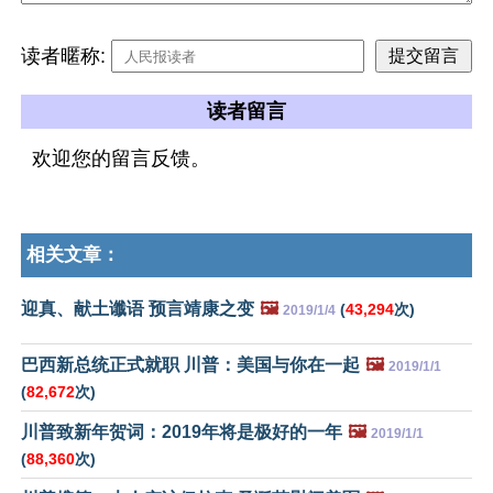
读者暱称:
读者留言
欢迎您的留言反馈。
相关文章：
迎真、献土谶语 预言靖康之变
🖼️
(
43,294
次)
2019/1/4
巴西新总统正式就职 川普：美国与你在一起
🖼️
2019/1/1
(
82,672
次)
川普致新年贺词：2019年将是极好的一年
🖼️
2019/1/1
(
88,360
次)