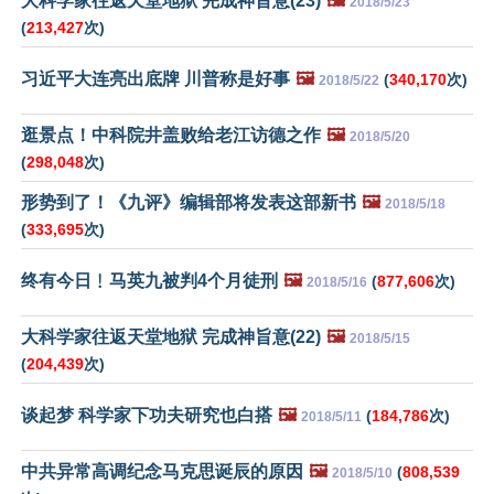
大科学家往返天堂地狱 完成神旨意(23)
🖼️
2018/5/23
(
213,427
次)
习近平大连亮出底牌 川普称是好事
🖼️
(
340,170
次)
2018/5/22
逛景点！中科院井盖败给老江访德之作
🖼️
2018/5/20
(
298,048
次)
形势到了！《九评》编辑部将发表这部新书
🖼️
2018/5/18
(
333,695
次)
终有今日﹗马英九被判4个月徒刑
🖼️
(
877,606
次)
2018/5/16
大科学家往返天堂地狱 完成神旨意(22)
🖼️
2018/5/15
(
204,439
次)
谈起梦 科学家下功夫研究也白搭
🖼️
(
184,786
次)
2018/5/11
中共异常高调纪念马克思诞辰的原因
🖼️
(
808,539
2018/5/10