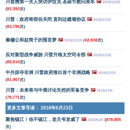
川普携第一夫人突访伊拉克 圣诞节慰问美军
🖼️
2018/12/26
(
81,393
次)
川普：政府将部份关闭 直到达建墙协议
🖼️
2018/12/25
(
83,796
次)
秦穆公和赵简子的预言梦
🖼️
(
42,938
次)
2018/12/19
应对新型战争威胁 川普升格太空司令部
🖼️
2018/12/18
(
85,014
次)
中共掠夺非洲 川普政府推出首个非洲战略
🖼️
2018/12/15
(
81,967
次)
川普：未来将与中俄讨论失控的军备竞争
🖼️
2018/12/4
(
79,771
次)
更多文章导读：
2018年6月23日
聚焦镇江！你不镇江，老天爷发威了
🖼️
(
879,905
2018/6/26
次)