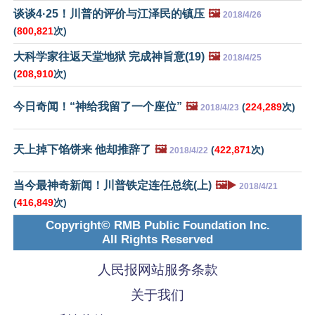
谈谈4·25！川普的评价与江泽民的镇压
🖼️
2018/4/26
(
800,821
次)
大科学家往返天堂地狱 完成神旨意(19)
🖼️
2018/4/25
(
208,910
次)
今日奇闻！“神给我留了一个座位”
🖼️
(
224,289
次)
2018/4/23
天上掉下馅饼来 他却推辞了
🖼️
(
422,871
次)
2018/4/22
当今最神奇新闻！川普铁定连任总统(上)
🖼️▶️
2018/4/21
(
416,849
次)
Copyright© RMB Public Foundation Inc.
All Rights Reserved
人民报网站服务条款
关于我们