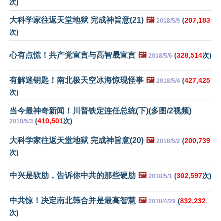
次)
大科学家往返天堂地狱 完成神旨意(21)
🖼️
(
207,183
2018/5/9
次)
心有点慌！共产党宣言与高智晟宣言
🖼️
(
328,514
次)
2018/5/6
有解迷钥匙！南北极天空冰海惊现怪事
🖼️
(
427,425
2018/5/4
次)
当今最神奇新闻！川普铁定连任总统(下)(多图/2视频)
(
410,501
次)
2018/5/3
大科学家往返天堂地狱 完成神旨意(20)
🖼️
(
200,739
2018/5/2
次)
中兴是软肋，告诉你中共的那些硬肋
🖼️
(
302,597
次)
2018/5/1
中共惊！决定南北韩合并是最高智慧
🖼️
(
832,232
2018/4/29
次)