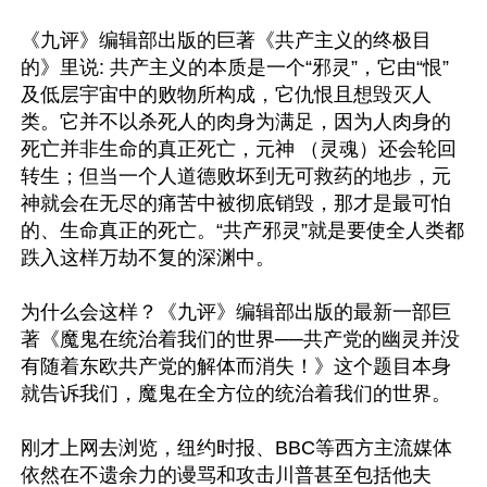
《九评》编辑部出版的巨著《共产主义的终极目
的》里说: 共产主义的本质是一个“邪灵”，它由“恨”
及低层宇宙中的败物所构成，它仇恨且想毁灭人
类。它并不以杀死人的肉身为满足，因为人肉身的
死亡并非生命的真正死亡，元神 （灵魂）还会轮回
转生；但当一个人道德败坏到无可救药的地步，元
神就会在无尽的痛苦中被彻底销毁，那才是最可怕
的、生命真正的死亡。“共产邪灵”就是要使全人类都
跌入这样万劫不复的深渊中。

为什么会这样？《九评》编辑部出版的最新一部巨
著《魔鬼在统治着我们的世界──共产党的幽灵并没
有随着东欧共产党的解体而消失！》这个题目本身
就告诉我们，魔鬼在全方位的统治着我们的世界。

刚才上网去浏览，纽约时报、BBC等西方主流媒体
依然在不遗余力的谩骂和攻击川普甚至包括他夫