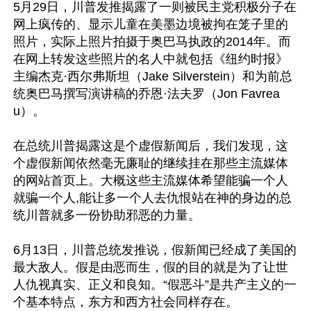
5月29日，川普发推揭露了一则被民主党积极分子在
网上疯传的、显示儿童在美墨边境被拘在笼子里的
照片，实际上照片拍摄于奥巴马执政的2014年。而
在网上转发这些照片的名人中就包括《纽约时报》
主编杰克·西尔弗斯坦（Jake Silverstein）和为前总
统奥巴马撰写演讲稿的乔恩·法夫罗（Jon Favrea
u）。

在总统川普揭露这是个虚假新闻后，我们发现，这
个虚假新闻依然毫无廉耻的继续挂在那些主流媒体
的网站首页上。大概这些主流媒体希望能骗一个人
就骗一个人,能让多一个人去仇恨站在神的身边的总
统川普就多一份协助邪恶的力量。

6月13日，川普总统发推说，假新闻已经成了美国的
最大敌人。假是由恶而生，假的目的就是为了让世
人仇视真实、正义和良知。“假恶斗”是共产主义的一
个基本特点，东方和西方社会同样存在。
