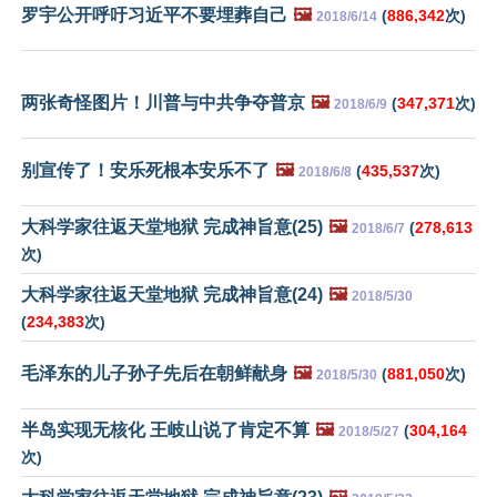
罗宇公开呼吁习近平不要埋葬自己
🖼️
(
886,342
次)
2018/6/14
两张奇怪图片！川普与中共争夺普京
🖼️
(
347,371
次)
2018/6/9
别宣传了！安乐死根本安乐不了
🖼️
(
435,537
次)
2018/6/8
大科学家往返天堂地狱 完成神旨意(25)
🖼️
(
278,613
2018/6/7
次)
大科学家往返天堂地狱 完成神旨意(24)
🖼️
2018/5/30
(
234,383
次)
毛泽东的儿子孙子先后在朝鲜献身
🖼️
(
881,050
次)
2018/5/30
半岛实现无核化 王岐山说了肯定不算
🖼️
(
304,164
2018/5/27
次)