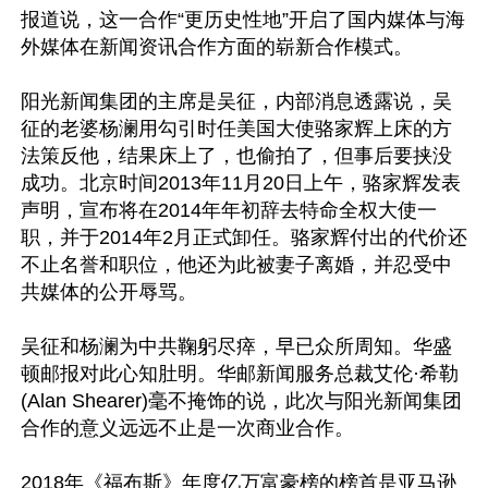
报道说，这一合作“更历史性地”开启了国内媒体与海
外媒体在新闻资讯合作方面的崭新合作模式。

阳光新闻集团的主席是吴征，内部消息透露说，吴
征的老婆杨澜用勾引时任美国大使骆家辉上床的方
法策反他，结果床上了，也偷拍了，但事后要挟没
成功。北京时间2013年11月20日上午，骆家辉发表
声明，宣布将在2014年年初辞去特命全权大使一
职，并于2014年2月正式卸任。骆家辉付出的代价还
不止名誉和职位，他还为此被妻子离婚，并忍受中
共媒体的公开辱骂。

吴征和杨澜为中共鞠躬尽瘁，早已众所周知。华盛
顿邮报对此心知肚明。华邮新闻服务总裁艾伦·希勒
(Alan Shearer)毫不掩饰的说，此次与阳光新闻集团
合作的意义远远不止是一次商业合作。

2018年《福布斯》年度亿万富豪榜的榜首是亚马逊