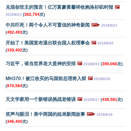
兑现创世主的预言！亿万富豪黄馨祥收购洛杉矶时报
🖼️
(
362,754
次)
2018/6/23
中共吓死！两个令人不可置信的神奇新闻
🖼️▶️
2018/6/21
(
492,493
次)
开始了！美国宣布退出联合国人权理事会
🖼️
2018/6/20
(
339,402
次)
习近平，谁当世界老大是神的安排
🖼️
(
390,066
次)
2018/6/19
MH370！被江收买的马国前总理将入狱
🖼️
2018/6/18
(
870,584
次)
天文学家用一个新错误挑战老错误
🖼️
(
438,581
次)
2018/6/17
笑声与眼泪！美中两国的姐弟新闻故事
🖼️▶️
2018/6/16
(
346,400
次)