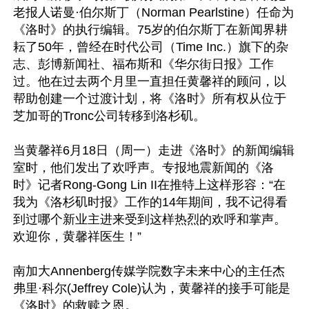
老报人诺曼·伯尔斯丁（Norman Pearlstine）任命为
《洛时》的执行编辑。75岁的伯尔斯丁在新闻界耕
耘了50年，曾经在时代公司（Time Inc.）旗下的杂
志、彭博新闻社、福布斯和《华尔街日报》工作
过。他在过去两个月里一直担任黄馨祥的顾问，以
帮助创建一个过渡计划，将《洛时》所有权从位于
芝加哥的Tronc公司转移到洛杉矶。

当黄馨祥6月18日（周一）走进《洛时》的新闻编辑
室时，他们发出了欢呼声。专报地震新闻的《洛
时》记者Rong-Gong Lin II在推特上这样形容：“在
我为《洛杉矶时报》工作的14年期间，我不记得看
到过哪个新业主进来受到这样热烈的欢呼和掌声。
欢迎你，黄馨祥医生！”

南加大Annenberg传媒学院数字未来中心的主任杰
弗里·科尔(Jeffrey Cole)认为，黄馨祥的接手可能是
《洛时》的救赎之恩。
