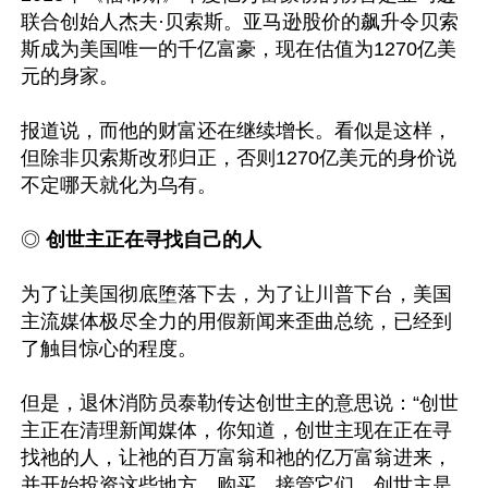
联合创始人杰夫·贝索斯。亚马逊股价的飙升令贝索
斯成为美国唯一的千亿富豪，现在估值为1270亿美
元的身家。

报道说，而他的财富还在继续增长。看似是这样，
但除非贝索斯改邪归正，否则1270亿美元的身价说
不定哪天就化为乌有。

◎
 创世主正在寻找自己的人
为了让美国彻底堕落下去，为了让川普下台，美国
主流媒体极尽全力的用假新闻来歪曲总统，已经到
了触目惊心的程度。

但是，退休消防员泰勒传达创世主的意思说：“创世
主正在清理新闻媒体，你知道，创世主现在正在寻
找祂的人，让祂的百万富翁和祂的亿万富翁进来，
并开始投资这些地方，购买、接管它们。创世主是