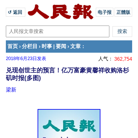
↺ 返回 
电子报
正體版
首页
分栏目
时事
要闻
文章
›
›
|
›
：
2018年6月23日
发表
人气：
362,754
兑现创世主的预言！亿万富豪黄馨祥收购洛杉
矶时报(多图)
梁新