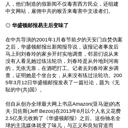
人，他们制造的假新闻不仅毒害西方民众，还组建
中文网站，雇佣中共的喉舌来毒害中文读者们。

◎
 华盛顿邮报易主后变味了
在中共导演的2001年1月春节前夕的天安门自焚伪案
之后，华盛顿邮报出新闻报导说，该报记者事发后
马上到刘春玲的家乡开封实地调查，邻居们说从来
没有人看见她过练法轮功，刘春玲是从外地到河南
的，无依无靠，在酒吧打工。记者去刘春玲家乡调
查，证明她是个坐台女，从来没有练过法轮功。200
5年3月12日华盛顿邮报发表了一篇社论，题为《无
耻的中(共)国》。

但自从创办全球最大网上书店Amazon(亚马逊)的杰
夫·贝佐斯(Jeff Bezos)在2013年8月以个人名义花费
2.5亿美元收购了《华盛顿邮报》之后。这份驰名全
球的主流媒体就变了味儿，与正义和良知背道而