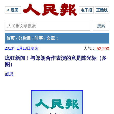
↺ 返回 
电子报
正體版
首页
分栏目
时事
文章
›
›
›
：
2013年1月13日
发表
人气：
52,290
疯狂新闻！与郎朗合作表演的竟是陈光标（多
图）
戚思