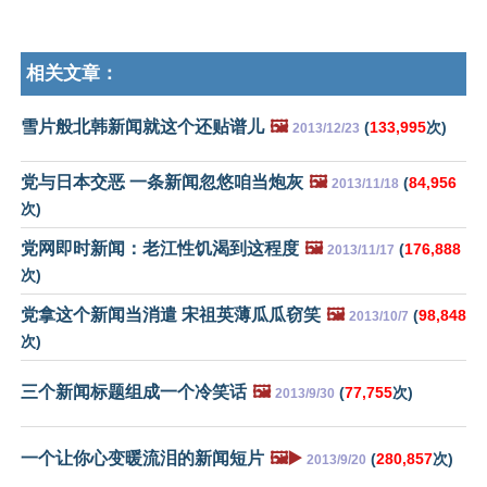
相关文章：
雪片般北韩新闻就这个还贴谱儿
🖼️
(
133,995
次)
2013/12/23
党与日本交恶 一条新闻忽悠咱当炮灰
🖼️
(
84,956
2013/11/18
次)
党网即时新闻：老江性饥渴到这程度
🖼️
(
176,888
2013/11/17
次)
党拿这个新闻当消遣 宋祖英薄瓜瓜窃笑
🖼️
(
98,848
2013/10/7
次)
三个新闻标题组成一个冷笑话
🖼️
(
77,755
次)
2013/9/30
一个让你心变暖流泪的新闻短片
🖼️▶️
(
280,857
次)
2013/9/20