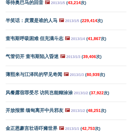
等待奥巴马的回音
🖼️
(
43,214
次)
2013/1/5
半笑话：庹震是谁的人马
🖼️
(
229,414
次)
2013/1/5
查韦斯呼吸困难 但充满斗志
🖼️
(
41,867
次)
2013/1/4
气管切开 查韦斯陷入昏迷
🖼️
(
39,406
次)
2013/1/3
薄熙来与江泽民的罕见奇闻
🖼️
(
80,939
次)
2013/1/3
风餐露宿罪受尽 访民岂能糊涂涂
(
37,922
次)
2013/1/2
开放报禁 缅甸离开中共邪友
🖼️
(
48,251
次)
2013/1/2
金正恩豪言壮语吓瘫世界
🖼️
(
42,753
次)
2013/1/1