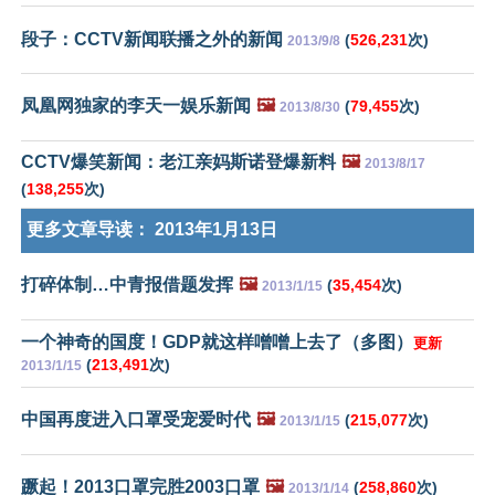
段子：CCTV新闻联播之外的新闻
(
526,231
次)
2013/9/8
凤凰网独家的李天一娱乐新闻
🖼️
(
79,455
次)
2013/8/30
CCTV爆笑新闻：老江亲妈斯诺登爆新料
🖼️
2013/8/17
(
138,255
次)
更多文章导读：
2013年1月13日
打碎体制…中青报借题发挥
🖼️
(
35,454
次)
2013/1/15
一个神奇的国度！GDP就这样噌噌上去了（多图）
更新
(
213,491
次)
2013/1/15
中国再度进入口罩受宠爱时代
🖼️
(
215,077
次)
2013/1/15
蹶起！2013口罩完胜2003口罩
🖼️
(
258,860
次)
2013/1/14