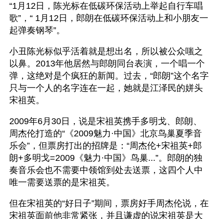
“1月12日，陈光标在低碳环保活动上举起自行车唱
歌”，“ 1月12日，郎朗在低碳环保活动上和小朋友一
起弹奏钢琴”。
小丑陈光标似乎活着就是想出名，所以被公众嗤之
以鼻。2013年他居然与郎朗同台表演，一个唱一个
弹，这绝对是个疯狂的新闻。过去，“郎朗”这个名字
只与一个人的名字连在一起，她就是江泽民的姘头
宋祖英。
2009年6月30日，说是宋祖英携手多明戈、郎朗、
周杰伦打造的“《2009魅力·中国》北京鸟巢夏季音
乐会”，但票房打出的招牌是：“周杰伦+宋祖英+郎
朗+多明戈=2009《魅力·中国》鸟巢...”。郎朗的独
奏音乐会也不需要中领馆到处去送票，这四个人中
唯一需要送票的是宋祖英。
但在宋祖英的“好日子”期间，票房好手周杰伦说，在
宋祖英面前他非常紧张，并且谦虚的说宋祖英是大