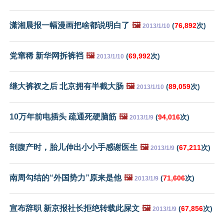
潇湘晨报一幅漫画把啥都说明白了
🖼️
(
76,892
次)
2013/1/10
党窜稀 新华网拆裤裆
🖼️
(
69,992
次)
2013/1/10
继大裤衩之后 北京拥有半截大肠
🖼️
(
89,059
次)
2013/1/10
10万年前电插头 疏通死硬脑筋
🖼️
(
94,016
次)
2013/1/9
剖腹产时，胎儿伸出小小手感谢医生
🖼️
(
67,211
次)
2013/1/9
南周勾结的“外国势力”原来是他
🖼️
(
71,606
次)
2013/1/9
宣布辞职 新京报社长拒绝转载此屎文
🖼️
(
67,856
次)
2013/1/9