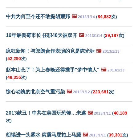
中共为何至今还不敢提胡耀邦
🖼️
(
84,682
次)
2013/1/14
16年最倒霉市长 任职48天被双开
🖼️
(
39,187
次)
2013/1/14
疯狂新闻！与郎朗合作表演的竟是陈光标
🖼️
2013/1/13
(
52,290
次)
赵本山怂了！为上春晚还得携手"梦中情人"
🖼️
2013/1/13
(
46,355
次)
惊心动魄的北京空气重污染
🖼️
(
223,681
次)
2013/1/12
2013献丑！中共在美国玩恐怖…未遂
🖼️
(
40,189
2013/1/11
次)
胡锡进一头雾水 庹震马屁拍上马腿
🖼️
(
39,301
次)
2013/1/11