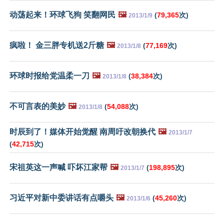
动荡起来！环球飞狗 笑翻网民
🖼️
(
79,365
次)
2013/1/9
疯啦！ 金三胖专机送2斤糖
🖼️
(
77,169
次)
2013/1/8
环球时报给党温柔一刀
🖼️
(
38,384
次)
2013/1/8
不可言表的美妙
🖼️
(
54,088
次)
2013/1/8
时辰到了！媒体开始觉醒 南周吁改朝换代
🖼️
2013/1/7
(
42,715
次)
宋祖英这一声喊 吓坏江家帮
🖼️
(
198,895
次)
2013/1/7
习近平对新中委讲话有点嚼头
🖼️
(
45,260
次)
2013/1/6