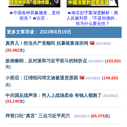
🔥中国各种异象频发，是何
🔥南京彭宇案深度解析：救
前兆？🔥白宫：
人反被判罪，“不是你撞的，
你为什么要去扶？
更多文章导读：
2023年8月19日
真男儿！拒当共产党顺民 抗暴致富保宗祠
🖼️
2023/8/22
(
35,482
次)
扳倒秦刚，反对派和习近平权斗的转折点
(
103,931
2023/8/21
次)
小笑话：江绵恒问邓文迪被退货原因
🖼️
(
149,652
2023/8/21
次)
中共国反战声浪：穷人上战场卖命 有钱人都跑了
2023/8/21
(
33,140
次)
拜登口吐“真言” 三点习近平死穴
(
65,475
次)
2023/8/17