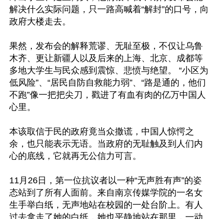
解决什么实际问题，只一路高喊着“解封”的口号，向
政府大楼走去。

果然，发布会的解释荒谬、无耻至极，不仅让乌鲁
木齐、更让新疆人以及后来的上海、北京、成都等
多地大学生与民众感到震惊、悲愤与绝望。 “小区为
低风险”、“居民自防自救能力弱”、“路是通的，他们
不跑”像一把把尖刀，戳进了有血有肉的亿万中国人
心里。

本该取信于民的政府竟当众撒谎，中国人惊愕之
余，也只能表示无语。当政府的无耻触及到人们内
心的底线，它就再无公信力可言。

11月26日，第一位抗议者以一种“无声胜有声”的姿
态站到了所有人面前。来自南京传媒学院的一名女
生手举白纸，无声地站在校园的一处台阶上。有人
过去拿走了她的白纸，她也平静地站在那里，一动