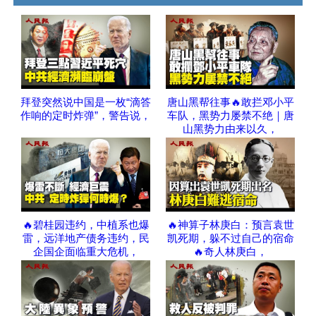
拜登突然说中国是一枚“滴答
唐山黑帮往事🔥敢拦邓小平
作响的定时炸弹”，警告说，
车队，黑势力屡禁不绝｜唐
山黑势力由来以久，
🔥碧桂园违约，中植系也爆
🔥神算子林庚白：预言袁世
雷，远洋地产债务违约，民
凯死期，躲不过自己的宿命
企国企面临重大危机，
🔥奇人林庚白，