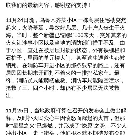
取我们的最新内容，感谢您的支持！

11月24日晚，乌鲁木齐某小区一栋高层住宅楼突然
起火，火势蔓延，导致好几层、几十户人丧生于火
海。当时，整个新疆已“静默”100来天，突如其来的
火灾让涉事小区以及当地的消防部门措手不及。由
于小区一直处在被层层封锁的状态，外有铁栅栏和
石桩子，里面的单元楼大门、甚至逃生通道也都被
锁死。在消防车开进小区的那条狭窄的路上，还有
居民因长期未开而打不着火的一排排私家车。最
终，消防员只能爬楼施救、消防车只能隔空喷水，
抢救了三、四个小时，却仍有不少居民无法被救
出。

11月25日，当地政府打算在召开的发布会上做出解
释，及时扑灭民众心中因愤怒而蹿起的火苗，但那
时“星星之火”已爆燃，并形成了“燎原”之势。不少人
冲出小区、走上街头，他们根本就不期待发布会能