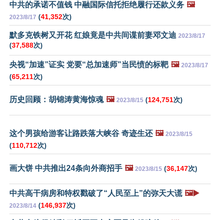
中共的承诺不值钱 中融国际信托拒绝履行还款义务
🖼️
(
41,352
次)
2023/8/17
默多克铁树又开花 红娘竟是中共间谍前妻邓文迪
2023/8/17
(
37,588
次)
央视“加速”证实 党要“总加速师”当民愤的标靶
🖼️
2023/8/17
(
65,211
次)
历史回顾：胡锦涛黄海惊魂
🖼️
(
124,751
次)
2023/8/15
这个男孩给游客让路跌落大峡谷 奇迹生还
🖼️
2023/8/15
(
110,712
次)
画大饼 中共推出24条向外商招手
🖼️
(
36,147
次)
2023/8/15
中共高干病房和特权戳破了“人民至上”的弥天大谎
🖼️▶️
(
146,937
次)
2023/8/14