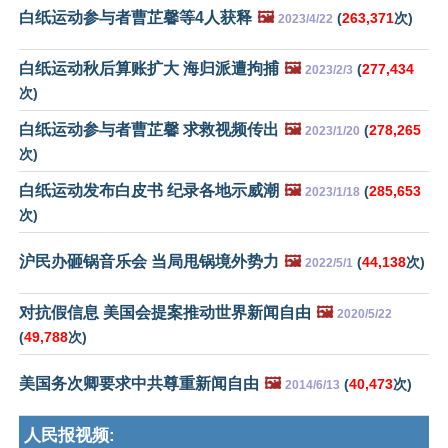
白纸运动参与者曹芷馨等4人获释
🖼️
(
263,371
次)
2023/4/22
白纸运动秋后算账扩大 海归派遭拘捕
🖼️
(
277,434
2023/2/3
次)
白纸运动参与者曹芷馨 求救视频传出
🖼️
(
278,265
2023/1/20
次)
白纸运动发布白皮书 纪录各地示威潮
🖼️
(
285,653
2023/1/18
次)
沪民办砸锅音乐会 当局甩锅境外势力
🖼️
(
44,138
次)
2022/5/1
对抗假信息 美国会提案推动世界新闻自由
🖼️
2020/5/22
(
49,788
次)
美国务次卿要求中共尊重新闻自由
🖼️
(
40,473
次)
2014/6/13
人民报视频: