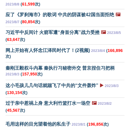
(
61,599
次)
2023/8/8
应了《罗刹海市》的歌词 中共的阴谋被42国当面拒绝
🖼️
(
80,854
次)
2023/8/7
习近平中反间计 火箭军遭“身首分离”战力受挫
🖼️
2023/8/5
(
63,647
次)
网上开始有人怀念江泽民时代了！(2视频)
(
166,896
2023/8/4
次)
秦刚王毅权斗内幕 秦执行习秘密外交 普京捏住习把柄
(
157,950
次)
2023/8/3
这小毛孩儿几句话就踹飞了中共的“文件轰炸”
▶️
2023/8/3
(
130,154
次)
过于亲中惹祸上身 意大利竹篮打水一场空
🖼️
2023/8/2
(
45,567
次)
毛用这样的目光望着他的私生子
(
196,856
次)
2023/8/1