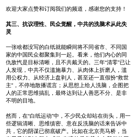
欢迎大家点赞和订阅我们的频道，感谢您的支持！

其三、抗议理性、民众觉醒，中共的洗脑术从此失
灵
一张啥都没写的白纸就能瞬间将不同省市、不同国
家的中国民众都聚集到一起。看来，他们内心的同
仇敌忾是目标清晰，且不共戴天的。三年“清零”已让
人发现，中共不仅滥施暴力、从肉体上折磨人，滥
用公权力、从经济上盘剥人，甚至还一直假扮“救世
主”，不停地散播谎言；从思想上给人洗脑，企图把
人的正常思维搞乱，最终达到让人善恶不分、是非
不明的目地。

然而，在“白纸运动”中，不少民众却站在街头，用一
些逻辑清晰、思维缜密、意在反洗脑的话来告诉中
共，它的阴谋已彻底破产。比如在北京亮马桥，当