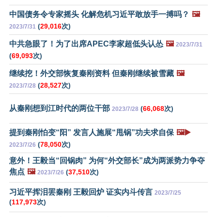
中国债务令专家摇头 化解危机习近平敢放手一搏吗？
🖼️
(
29,016
次)
2023/7/31
中共急眼了！为了出席APEC李家超低头认怂
🖼️
2023/7/31
(
69,093
次)
继续挖！外交部恢复秦刚资料 但秦刚继续被雪藏
🖼️
(
28,527
次)
2023/7/28
从秦刚想到江时代的两位干部
(
66,068
次)
2023/7/28
提到秦刚怕变“阳” 发言人施展“甩锅”功夫求自保
🖼️▶️
(
78,050
次)
2023/7/26
意外！王毅当“回锅肉” 为何“外交部长”成为两派势力争夺
焦点
🖼️
(
37,510
次)
2023/7/26
习近平挥泪罢秦刚 王毅回炉 证实内斗传言
2023/7/25
(
117,973
次)