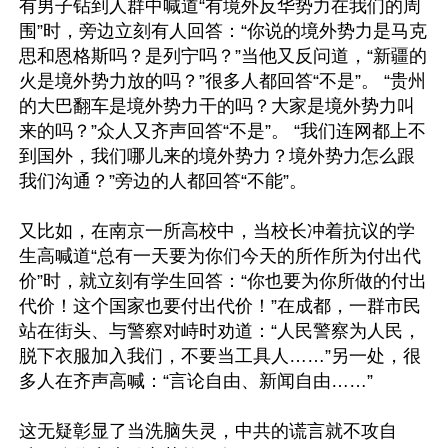
有男子钻到人群中喊道“有境外反华势力在我们的周
围”时，旁边立刻有人回答：“你说的境外势力是马克
思和恩格斯吗？是列宁吗？”当他又反问道，“新疆的
火是境外势力放的吗？”很多人都回答“不是”。 “贵州
的大巴翻车是境外势力干的吗？大家是境外势力叫
来的吗？”众人又齐声回答“不是”。 “我们连网都上不
到国外，我们哪儿来的境外势力？境外势力怎么跟
我们沟通？”旁边的人都回答“不能”。

又比如，在南京一所高校中，当校长冲着抗议的学
生高喊道“总有一天要为你们今天的所作所为付出代
价”时，就立刻有学生回答：“你也要为你所做的付出
代价！这个国家也要付出代价！”在成都，一群市民
站在街头、与警察对峙时劝道：“人民警察为人民，
脱下衣服加入我们，不要当工具人……”另一处，很
多人在齐声高喊：“言论自由、新闻自由……”

这无疑彰显了当洗脑失灵，中共的谎言就不攻自