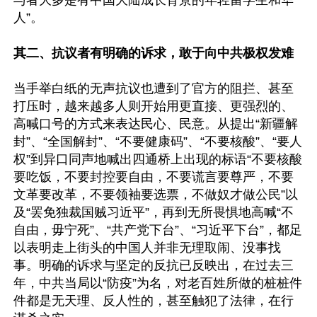
与者大多是有中国大陆成长背景的年轻留学生和华
人”。

其二、抗议者有明确的诉求，敢于向中共极权发难
当手举白纸的无声抗议也遭到了官方的阻拦、甚至
打压时，越来越多人则开始用更直接、更强烈的、
高喊口号的方式来表达民心、民意。从提出“新疆解
封”、“全国解封”、“不要健康码”、“不要核酸”、“要人
权”到异口同声地喊出四通桥上出现的标语“不要核酸
要吃饭，不要封控要自由，不要谎言要尊严，不要
文革要改革，不要领袖要选票，不做奴才做公民”以
及“罢免独裁国贼习近平”，再到无所畏惧地高喊“不
自由，毋宁死”、“共产党下台”、“习近平下台”，都足
以表明走上街头的中国人并非无理取闹、没事找
事。明确的诉求与坚定的反抗已反映出，在过去三
年，中共当局以“防疫”为名，对老百姓所做的桩桩件
件都是无天理、反人性的，甚至触犯了法律，在行