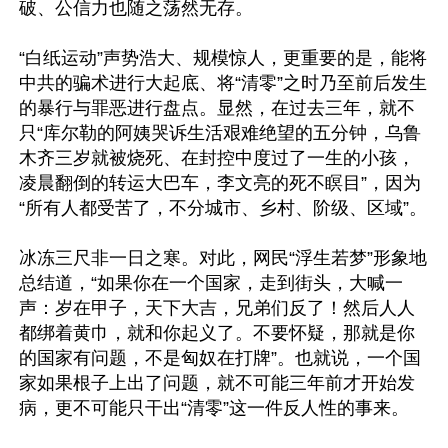
破、公信力也随之荡然无存。

“白纸运动”声势浩大、规模惊人，更重要的是，能将
中共的骗术进行大起底、将“清零”之时乃至前后发生
的暴行与罪恶进行盘点。显然，在过去三年，就不
只“库尔勒的阿姨哭诉生活艰难绝望的五分钟，乌鲁
木齐三岁就被烧死、在封控中度过了一生的小孩，
凌晨翻倒的转运大巴车，李文亮的死不瞑目”，因为
“所有人都受苦了，不分城市、乡村、阶级、区域”。

冰冻三尺非一日之寒。对此，网民“浮生若梦”形象地
总结道，“如果你在一个国家，走到街头，大喊一
声：岁在甲子，天下大吉，兄弟们反了！然后人人
都绑着黄巾，就和你起义了。不要怀疑，那就是你
的国家有问题，不是匈奴在打牌”。也就说，一个国
家如果根子上出了问题，就不可能三年前才开始发
病，更不可能只干出“清零”这一件反人性的事来。
