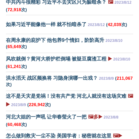
中共内斗很精彩 习近平不去灾区只为躲暗杀？
🖼️
2023/8/12
(
72,918
次)
如果习近平能像他一样 就不怕暗杀了
(
42,039
次)
2023/8/12
在周永康的庇护下 他包养9个情妇，阶阶高升
2023/8/10
(
65,649
次)
风吹就倒？黄河大桥护栏倒塌 被疑豆腐渣工程
▶️
2023/8/10
(
61,241
次)
洪水滔天 战区频换将 习隐身演哪一出戏？
(
211,067
2023/8/9
次)
这不是天灾是党祸！没有共产党 河北人就没有这场灾难
🖼️
▶️
(
226,942
次)
2023/8/9
河北大姐的一声吼 让华春莹火了一把
🖼️多▶️
2023/8/8
(
60,468
次)
怎么做到救灾一尘不染 美国学者：秘密就在这里
🖼️▶️