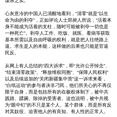
谋杀之实。

心灰意冷的中国人已清醒地看到，“清零”就是“以生
命为由的剥夺”，正如评论人士郑昶人所说，“活着本
身不能成为活着的支柱，随时可能被剥夺一切也是
一种死亡”。剥夺人工作、吃饭、就医、看病等获取
基本所需以及自由呼吸的权利，就是把人往绝路上
逼。求生是人的本能，这样做的后果也只能是官逼
民反。

从网上有人总结的“四大诉求”，即“允许公开悼念”、
“结束清零政策”、“释放维权同胞”、“保障人民权利”
以及后续追加的“关闭新疆集中营”这一诉求来看，
“白纸运动”的参与者决非刁民，他们所关心的不再仅
限于自身，而是包括所有的在极权体制下，被中共
践踏、蹂躏、除掉的受害者。这也说明，被中共视
为“眼中钉”的不只是某个人、某个群体，而是所有反
对其奴役、迫害他人的有良知、有人性的正常人。
