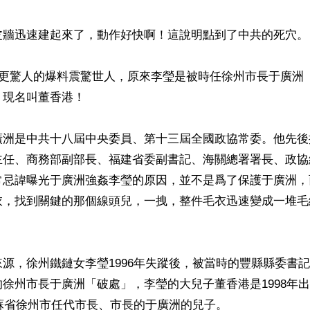
皮牆迅速建起來了，動作好快啊！這說明點到了中共的死穴。

個更驚人的爆料震驚世人，原來李瑩是被時任徐州市長于廣洲
現名叫董香港！

廣洲是中共十八屆中央委員、第十三屆全國政協常委。他先後
主任、商務部副部長、福建省委副書記、海關總署署長、政協
常忌諱曝光于廣洲強姦李瑩的原因，並不是爲了保護于廣洲，
衣，找到關鍵的那個線頭兒，一拽，整件毛衣迅速變成一堆毛
源，徐州鐵鏈女李瑩1996年失蹤後，被當時的豐縣縣委書
徐州市長于廣洲「破處」，李瑩的大兒子董香港是1998年
江蘇省徐州市任代市長、市長的于廣洲的兒子。
