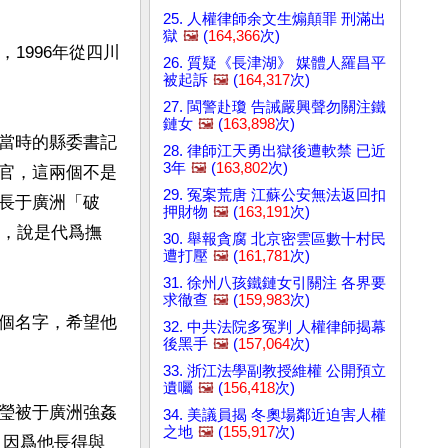
25. 人權律師余文生煽顛罪 刑滿出
獄
🖼️
(
164,366
次)
1996年從四川
26. 質疑《長津湖》 媒體人羅昌平
被起訴
🖼️
(
164,317
次)
27. 閩警赴瓊 告誡嚴興聲勿關注鐵
鏈女
🖼️
(
163,898
次)
當時的縣委書記
28. 律師江天勇出獄後遭軟禁 已近
3年
🖼️
(
163,802
次)
官，這兩個不是
29. 冤案荒唐 江蘇公安無法返回扣
長于廣洲「破
押財物
🖼️
(
163,191
次)
家，說是代爲撫
30. 舉報貪腐 北京密雲區數十村民
遭打壓
🖼️
(
161,781
次)
31. 徐州八孩鐵鏈女引關注 各界要
求徹查
🖼️
(
159,983
次)
個名字，希望他
32. 中共法院多冤判 人權律師揭幕
後黑手
🖼️
(
157,064
次)
33. 浙江法學副教授維權 公開預立
遺囑
🖼️
(
156,418
次)
瑩被于廣洲強姦
34. 美議員揭 冬奧場鄰近迫害人權
之地
🖼️
(
155,917
次)
，因爲他長得與