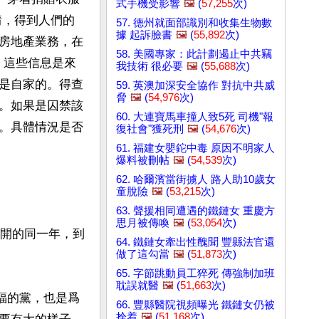
式手機受影響
🖼️
(
57,255
次)
情，得到人們的
57. 德州就面部識別和收集生物數
據 起訴臉書
🖼️
(
55,892
次)
房地產業務，在
58. 美國專家：此計劃遏止中共竊
。這些信息是來
我技術 很必要
🖼️
(
55,688
次)
是自家的。得查
59. 英澳加深安全協作 對抗中共威
脅
🖼️
(
54,976
次)
。如果是囚禁該
60. 大連寶馬車撞人致5死 司機"報
。具體情況是否
復社會"獲死刑
🖼️
(
54,676
次)
61. 福建女嬰鉈中毒 原因不明家人
爆料被刪帖
🖼️
(
54,539
次)
62. 哈爾濱當街擄人 路人助10歲女
童脫險
🖼️
(
53,215
次)
63. 聲援相同遭遇的鐵鏈女 重慶方
思月被傳喚
🖼️
(
53,054
次)
召開的同一年，到
64. 鐵鏈女牽出性醜聞 豐縣法官還
做了這勾當
🖼️
(
51,873
次)
65. 字節跳動員工猝死 傳強制加班
耽誤就醫
🖼️
(
51,663
次)
幸福的黨，也是爲
66. 豐縣醫院視頻曝光 鐵鏈女仍被
拴着
🖼️
(
51,168
次)