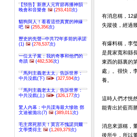
【預告】新唐人元宵節再播神韻
晚會和音樂會
🖼️
(
293,410
次)
有消息稱，12
貓狗與人！看看這些真實的神緣
失蹤後，經過幾
吧
🖼️
(
255,356
次)
歷史的先聲─中共72年多前的承諾
有爆料稱，李
(1)
🖼️
(
278,537
次)
是晁家寬和縣
一位太子黨：我的奇事和他們的
奇蹟
🖼️
(
482,536
次)
東西的縣裏的
處」。很快，李
「馬列主義老太太」告訴世界：
中共沒戲(下)
🖼️▶️
(
327,594
次)
養。

「馬列主義老太太」告訴世界：
中共沒戲(上)
🖼️▶️
(
326,177
次)
這時人們才恍
驚人內幕：中共諜海最大慘敗 鄧
能青出於藍而勝
文迪被拋出(7)
🖼️
(
389,011
次)
毛主席死那天！莫言不愧諾貝爾
消息來源稱，
文學獎得主
🖼️
(
1,269,379
次)
後所生，所以