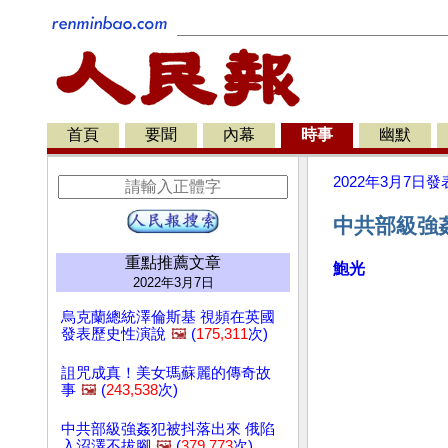
首頁
要聞
內幕
時事
幽默
2022年3月7日
發
中共部級強
重點推薦文章
鮑光
2022年3月7日
烏克蘭總統澤倫斯基 視頻在英國
發表歷史性演說
🖼️
(
175,311
次)
詛咒成真！美女瑪蘇麗的傳奇故
事
🖼️
(
243,538
次)
中共部級強姦犯被抖落出來 俄陷
入沼澤不拔腳
🖼️
(
379,773
次)