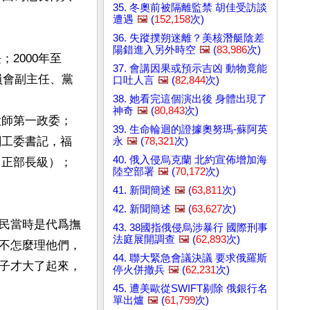
35. 冬奧前被隔離監禁 胡佳受訪談
遭遇
🖼️
(
152,158
次)
36. 失蹤撲朔迷離？美核潛艇陰差
陽錯進入另外時空
🖼️
(
83,986
次)
；2000年至
37. 會講因果或預示吉凶 動物竟能
委員會副主任、黨
口吐人言
🖼️
(
82,844
次)
38. 她看完這個演出後 身體出現了
神奇
🖼️
(
80,843
次)
役師第一政委；
39. 生命輪迴的證據奧努瑪-蘇阿英
關工委書記，福
永
🖼️
(
78,321
次)
40. 俄入侵烏克蘭 北約宣佈增加海
（正部長級）；
陸空部署
🖼️
(
70,172
次)
41. 新聞簡述
🖼️
(
63,811
次)
42. 新聞簡述
🖼️
(
63,627
次)
民當時是代爲撫
43. 38國指俄侵烏涉暴行 國際刑事
法庭展開調查
🖼️
(
62,893
次)
不怎麼理他們，
44. 聯大緊急會議決議 要求俄羅斯
子才大了起來，
停火併撤兵
🖼️
(
62,231
次)
45. 遭美歐從SWIFT剔除 俄銀行名
單出爐
🖼️
(
61,799
次)