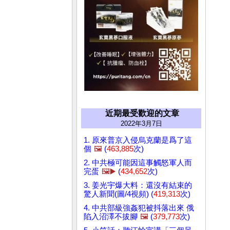
近期最受歡迎的文章
2022年3月7日
1. 原來普京入侵烏克蘭是爲了這
個
🖼️
(
463,885
次)
2. 中共極可能因這事觸怒軍人而
完蛋
🖼️▶️
(
434,652
次)
3. 姜光宇爆大料：還沒有結束的
驚人新聞(圖/4視頻) (
419,313
次)
4. 中共部級強姦犯被抖落出來 俄
陷入沼澤不拔腳
🖼️
(
379,773
次)