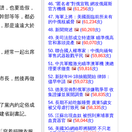
46. "匿名者"對俄宣戰 網攻俄羅斯
譜，也要造假， 
官方機構
🖼️
(
61,256
次)
幹部等等，都必
47. 海軍上將：美國面臨前所未有
的中俄核威脅
🖼️
(
61,234
次)
，那是遠遠大於
48. 新聞簡述
🖼️
(
60,269
次)
49. 美司法部成立特遣隊 瞄準俄高
官和寡頭資產
🖼️
(
60,070
次)
50. 聯合國人權專家：中俄向緬甸
，經常一起出席
軍售武器殺戮平民
🖼️
(
59,863
次)
51. 中共軍艦激光瞄準澳軍機 澳總
理要求徹查
🖼️
(
59,816
次)
52. 新財年H-1B抽籤開始 律師：
市長，然後再做
儘早申請
🖼️
(
59,073
次)
53. 德美宣佈對俄軍涉嫌戰爭罪 收
集證據並展開調查
🖼️
(
58,835
次)
54. 長期不給吃飯睡覺 廣東5歲女
了黨內約定俗成
被父母虐打致死
🖼️
(
58,335
次)
建省副書記。

55. 江蘇出現血奴 被拐到柬埔寨賣
血賣器官
🖼️
(
58,044
次)
56. 美國3G網絡即將關閉 不只老
是「穿着捐贈衣服