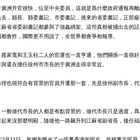
于廣洲升官很快，位至中央委員，這就是爲什麼政府通報再離
出去，縣長、縣委書記、市委書記，後來的省委書記，正部級
江蘇省省委副書記都參與了強姦綁架。這些真相被捅出去的話
國都會炸，國際更不用說了，全世界都會爭相報導。

，晁家寬和王玉柱二人的官運也一直亨通，他們關係一直很好
與還在擔任徐州市市長的于廣洲走得非常近。

路徑也很符合有背景的官員升遷那一套，先是徐州副市長，代
，一般做代市長的人都是有點背景的，做代市長只是過渡，爲
看起來沒那麼明顯，隨後他一路飆升到江蘇省副省長，後任福
2年2月11日，有網友曝光了一張董香港的照片，並稱董志民