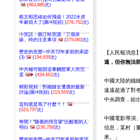
🖼️
(
463,885
次)
瞧文昭思緒如何飛揚！2022水虎
年麻煩大了(圖/4視頻) (
276,752
次)
小笑話：聽江蛤宣講「三個呆
婊」時的注意事項
🖼️
(
379,083
次)
歷史的先聲─中共72年多前的承諾
【人民報消息
(3)
🖼️
(
194,939
次)
遠，但你無法
中共極可能因這事觸怒軍人而完
蛋
🖼️▶️
(
434,652
次)
中國大陸的鐵
精彩視頻：對鐵鏈女遭遇的最新
遠遠超過了對
評論(圖/4視頻) (
219,559
次)
中央調查，給出
這到底是爲了什麼？！
🖼️
(
323,797
次)
中國電影導演、
奇聞！"睡着的預言家"比醒着的人
明白
🖼️
(
230,758
次)
信息，某村（
來。」

歷史的先聲─中共72年多前的承諾