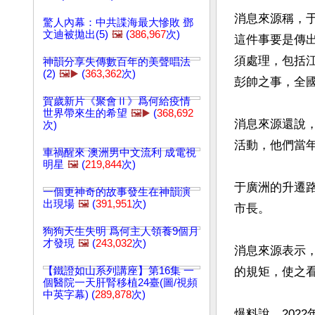
消息來源稱，
驚人內幕：中共諜海最大慘敗 鄧
文迪被拋出(5)
🖼️
(
386,967
次)
這件事要是傳
須處理，包括
神韻分享失傳數百年的美聲唱法
(2)
🖼️▶️
(
363,362
次)
彭帥之事，全
賀歲新片《聚會Ⅱ》爲何給疫情
世界帶來生的希望
🖼️▶️
(
368,692
消息來源還說
次)
活動，他們當年
車禍醒來 澳洲男中文流利 成電視
明星
🖼️
(
219,844
次)
于廣洲的升遷
一個更神奇的故事發生在神韻演
出現場
🖼️
(
391,951
次)
市長。

狗狗天生失明 爲何主人領養9個月
才發現
🖼️
(
243,032
次)
消息來源表示
【鐵證如山系列講座】第16集 一
的規矩，使之
個醫院一天肝腎移植24臺(圖/視頻
中英字幕) (
289,878
次)
爆料說，202