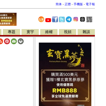
简体
-
正體
-
手機版
-
電子報
專題
寰宇
維權
視頻
雜談