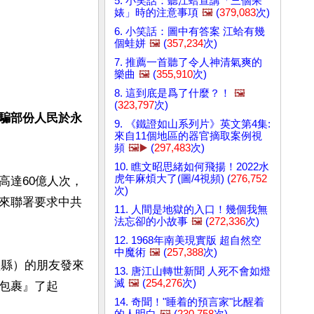
5. 小笑話：聽江蛤宣講「三個呆
婊」時的注意事項
🖼️
(
379,083
次)
6. 小笑話：圖中有答案 江蛤有幾
個蛙姘
🖼️
(
357,234
次)
7. 推薦一首聽了令人神清氣爽的
樂曲
🖼️
(
355,910
次)
8. 這到底是爲了什麼？！
🖼️
(
323,797
次)
騙部份人民於永
9. 《鐵證如山系列片》英文第4集:
來自11個地區的器官摘取案例視
頻
🖼️▶️
(
297,483
次)
10. 瞧文昭思緒如何飛揚！2022水
虎年麻煩大了(圖/4視頻) (
276,752
高達60億人次，
次)
來聯署要求中共
11. 人間是地獄的入口！幾個我無
法忘卻的小故事
🖼️
(
272,336
次)
12. 1968年南美現實版 超自然空
中魔術
🖼️
(
257,388
次)
豐縣）的朋友發來
13. 唐江山轉世新聞 人死不會如燈
滅
🖼️
(
254,276
次)
包裹』了起
14. 奇聞！"睡着的預言家"比醒着
的人明白
🖼️
(
230,758
次)