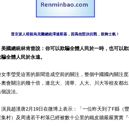
普京派人暗殺烏克蘭總統澤連斯基，因爲他堅決抗戰，鼓舞士氣！
】
美國總統林肯曾說：你可以欺騙全體人民於一時，也可以欺
欺騙全體人民於永遠。
鏈女李瑩受迫害的新聞造成空前的關注，整個中國國內關注度
冬奧會關注的幾十倍，連北大、清華、人大、川大等校友都出
個說法。

演員趙漢唐2月19日在微博上表示：「一位昨天到了F縣（
董集村）及周邊若干村落已經被數十公里的鐵皮牆嚴嚴實實『