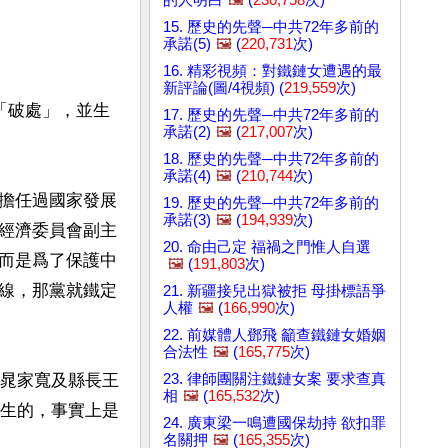
15. 歷史的先聲─中共72年多前的
承諾(5)
🖼️
(
220,731
次)
16. 精彩視頻：對鐵鏈女遭遇的最
新評論(圖/4視頻) (
219,559
次)
「破處」，並生
17. 歷史的先聲─中共72年多前的
承諾(2)
🖼️
(
217,007
次)
18. 歷史的先聲─中共72年多前的
承諾(4)
🖼️
(
210,744
次)
擔任過國家發展
19. 歷史的先聲─中共72年多前的
承諾(3)
🖼️
(
194,939
次)
經濟委員會副主
20. 命由己定 福禍之門惟人自選
而是爲了保護中
🖼️
(
191,803
次)
線，那黨就鐵定
21. 新疆接兒出獄被拒 母掛標語爭
人權
🖼️
(
166,990
次)
22. 前媒體人鄧飛 籲查鐵鏈女婚姻
合法性
🖼️
(
165,775
次)
23. 律師團關注鐵鏈女案 要求查真
記晁家寬及縣長王
相
🖼️
(
165,532
次)
出生的，事實上是
24. 廣東梁一鳴遭國保劫持 欲扣罪
名關押
🖼️
(
165,355
次)