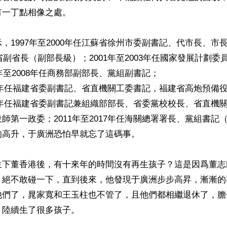
一丁點相像之處。

，1997年至2000年任江蘇省徐州市委副書記、代市長、市長
蘇省副省長（副部長級）；2001年至2003年任國家發展計劃
年至2008年任商務部副部長、黨組副書記；

009年任福建省委副書記、省直機關工委書記，福建省高炮預備
011年任福建省委副書記兼組織部部長、省委黨校校長、省直機
師第一政委；2011年至2017年任海關總署署長、黨組書記
高升，于廣洲恐怕早就忘了這碼事。

生下董香港後，有十來年的時間沒有再生孩子？這是因爲董志
，絕不敢碰一下，直到後來，他發現于廣洲步步高昇，漸漸的
他們了，晁家寬和王玉柱也不管了，且他們都相繼退休了，膽
陸續生了很多孩子。
