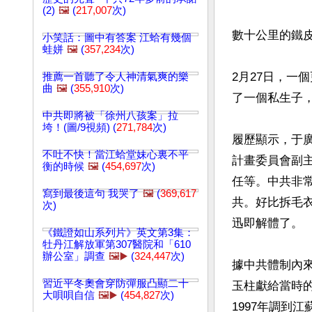
(2)
🖼️
(
217,007
次)
數十公里的鐵
小笑話：圖中有答案 江蛤有幾個
蛙姘
🖼️
(
357,234
次)
2月27日，一
推薦一首聽了令人神清氣爽的樂
曲
🖼️
(
355,910
次)
了一個私生子，
中共即將被「徐州八孩案」拉
垮！(圖/9視頻) (
271,784
次)
履歷顯示，于
不吐不快！當江蛤堂妹心裏不平
計畫委員會副
衡的時候
🖼️
(
454,697
次)
任等。中共非
寫到最後這句 我哭了
🖼️
(
369,617
共。好比拆毛
次)
迅即解體了。

《鐵證如山系列片》英文第3集：
牡丹江解放軍第307醫院和「610
辦公室」調查
🖼️▶️
(
324,447
次)
據中共體制內來
習近平冬奧會穿防彈服凸顯二十
玉柱獻給當時的
大唄唄自信
🖼️▶️
(
454,827
次)
1997年調到