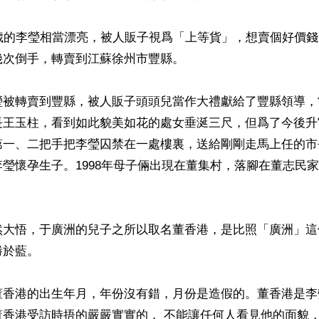
歲的李瑩相當漂亮，被人販子視爲「上等貨」，想賣個好價錢，
次倒手，轉賣到江蘇徐州市豐縣。

瑩被轉賣到豐縣，被人販子頭頭兒當作大禮獻給了豐縣領導，
長王玉柱，看到如此貌美如花的處女垂涎三尺，但爲了今後升
第一、二把手把李瑩囚禁在一處樓裏，送給剛剛走馬上任的市
瑩懷孕生子。1998年母子倆出現在董集村，落腳在董志民
然大悟，于廣洲的兒子之所以取名董香港，是比照「廣洲」這
於藍。

董香港的出生年月，年份沒有錯，月份是造假的。董香港是李
董香港受訪時捂的嚴嚴實實的， 不能讓任何人看見他的面貌