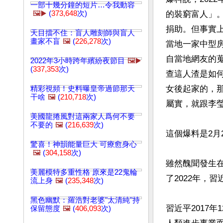
一部十幾分鐘的短片…令我動容
🖼️▶️
(
373,648
次)
的裝窮富人」
捐助。但事實
天目擋不住：盲人雕刻師與盲人
畫家不盲
🖼️
(
226,278
次)
當地一家中型
自當地網友的
2022年3小時跨年繽紛夜節目
🖼️▶️
(
337,353
次)
查這人渣是如
女後起家的，
精彩視頻！史料曝皇帝過節那天
干啥
🖼️
(
210,718
次)
屬實，就跟李瑩
美國龍捲風對這兩家人爲何不要
不要的
🖼️
(
216,639
次)
這個爆料是2月
驚喜！神韻能量巨大 可療愈身心
🖼️
(
304,158
次)
雖然醜聞發生在
美麗模特多重性格 原來是22鬼輪
了2022年，
流上身
🖼️
(
235,348
次)
黑色幽默：羅浩對老婆"太清純"持
習近平2017
保留態度
🖼️
(
406,093
次)