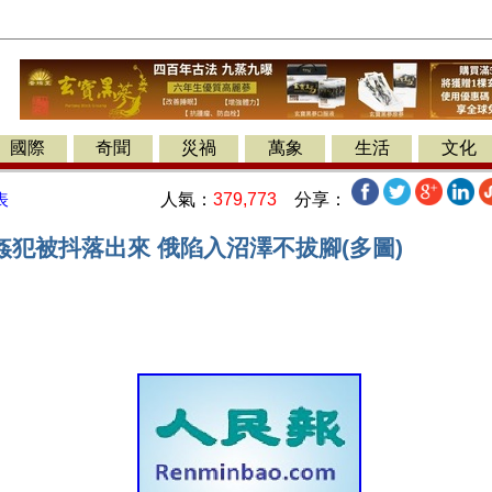
國際
奇聞
災禍
萬象
生活
文化
人氣：
379,773
分享：
表
姦犯被抖落出來 俄陷入沼澤不拔腳(多圖)