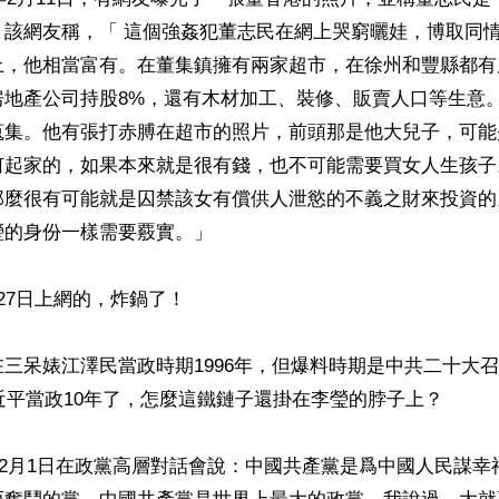
。該網友稱，「 這個強姦犯董志民在網上哭窮曬娃，博取同
上，他相當富有。在董集鎮擁有兩家超市，在徐州和豐縣都有
房地產公司持股8%，還有木材加工、裝修、販賣人口等生意
蒐集。他有張打赤膊在超市的照片，前頭那是他大兒子，可能
何起家的，如果本來就是很有錢，也不可能需要買女人生孩子
那麼很有可能就是囚禁該女有償供人泄慾的不義之財來投資的
的身份一樣需要覈實。」

27日上網的，炸鍋了！

三呆婊江澤民當政時期1996年，但爆料時期是中共二十大
習近平當政10年了，怎麼這鐵鏈子還掛在李瑩的脖子上？

年12月1日在政黨高層對話會說：中國共產黨是爲中國人民謀