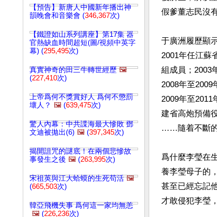
【預告】新唐人中國新年播出神
假爹董志民沒有
韻晚會和音樂會 (
346,367
次)
【鐵證如山系列講座】第17集 器
于廣洲履歷顯示
官熱缺血時間超短(圖/視頻中英字
幕) (
295,495
次)
2001年任江
組成員；2003
真實神奇的田三牛轉世經歷
🖼️
(
227,410
次)
2008年至2
上帝爲何不獎賞好人 爲何不懲罰
2009年至2
壞人？
🖼️
(
639,475
次)
建省高炮預備役
驚人內幕：中共諜海最大慘敗 鄧
……隨着不斷的
文迪被拋出(6)
🖼️
(
397,345
次)
揭開詛咒的謎底！在兩個悲慘故
爲什麼李瑩在
事發生之後
🖼️
(
263,995
次)
養李瑩母子的
宋祖英與江大蛤蟆的生死苟活
🖼️
甚至已經忘記
(
665,503
次)
才敢侵犯李瑩，
韓亞飛機失事 爲何這一家均無恙
🖼️
(
226,236
次)