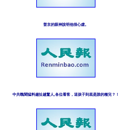
普京的眼神說明他很心虛。
中共醜聞猛料越扯越驚人,各位看客，這孩子到底是誰的種兒？！