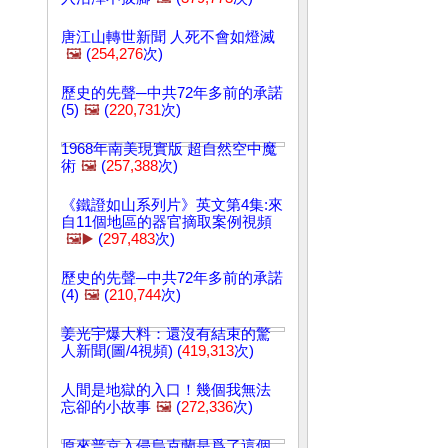
唐江山轉世新聞 人死不會如燈滅
🖼️
(
254,276
次)
歷史的先聲─中共72年多前的承諾
(5)
🖼️
(
220,731
次)
1968年南美現實版 超自然空中魔
術
🖼️
(
257,388
次)
《鐵證如山系列片》英文第4集:來
自11個地區的器官摘取案例視頻
🖼️▶️
(
297,483
次)
歷史的先聲─中共72年多前的承諾
(4)
🖼️
(
210,744
次)
姜光宇爆大料：還沒有結束的驚
人新聞(圖/4視頻) (
419,313
次)
人間是地獄的入口！幾個我無法
忘卻的小故事
🖼️
(
272,336
次)
原來普京入侵烏克蘭是爲了這個