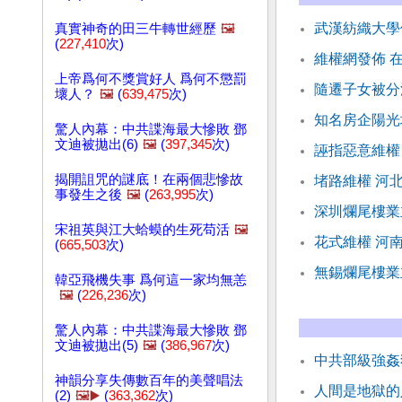
武漢紡織大學
真實神奇的田三牛轉世經歷
🖼️
(
227,410
次)
維權網發佈 
上帝爲何不獎賞好人 爲何不懲罰
隨遷子女被分
壞人？
🖼️
(
639,475
次)
知名房企陽光
驚人內幕：中共諜海最大慘敗 鄧
文迪被拋出(6)
🖼️
(
397,345
次)
誣指惡意維權
揭開詛咒的謎底！在兩個悲慘故
堵路維權 河
事發生之後
🖼️
(
263,995
次)
深圳爛尾樓業
宋祖英與江大蛤蟆的生死苟活
🖼️
花式維權 河
(
665,503
次)
無錫爛尾樓業
韓亞飛機失事 爲何這一家均無恙
🖼️
(
226,236
次)
驚人內幕：中共諜海最大慘敗 鄧
文迪被拋出(5)
🖼️
(
386,967
次)
中共部級強姦
神韻分享失傳數百年的美聲唱法
人間是地獄的
(2)
🖼️▶️
(
363,362
次)