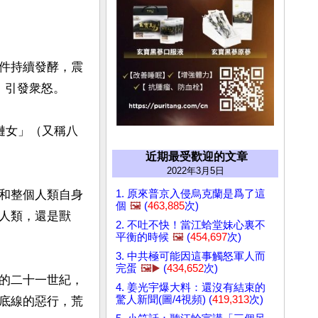
件持續發酵，震
引發衆怒。

鏈女」（又稱八
近期最受歡迎的文章
2022年3月5日
1. 原來普京入侵烏克蘭是爲了這
和整個人類自身
個
🖼️
(
463,885
次)
人類，還是獸
2. 不吐不快！當江蛤堂妹心裏不
平衡的時候
🖼️
(
454,697
次)
3. 中共極可能因這事觸怒軍人而
完蛋
🖼️▶️
(
434,652
次)
的二十一世紀，
4. 姜光宇爆大料：還沒有結束的
驚人新聞(圖/4視頻) (
419,313
次)
底線的惡行，荒