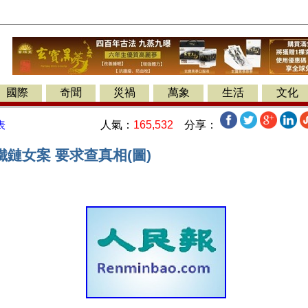
國際
奇聞
災禍
萬象
生活
文化
人氣：
165,532
分享：
表
鏈女案 要求查真相(圖)