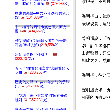
謬絕倫、不可理
婊」時的注意事項
🖼️
(
379,083
次)
歷史的先聲─中共72年多前的承諾
聲明指出，鐵
(3)
🖼️
(
194,939
次)
嚴峻現實，這
中共極可能因這事觸怒軍人而完
蛋
🖼️▶️
(
434,652
次)
聲明還說：「
精彩視頻：對鐵鏈女遭遇的最新
評論(圖/4視頻) (
219,559
次)
聯、計生等部
出所警員，只
這到底是爲了什麼？！
🖼️
(
323,797
次)
如此之久。然
奇聞！"睡着的預言家"比醒着的人
明白
🖼️
(
230,758
次)
聲明指，徐州官
歷史的先聲─中共72年多前的承諾
(2)
🖼️
(
217,007
次)
聲明還要求，
小笑話：圖中有答案 江蛤有幾個
相關的所有DN
蛙姘
🖼️
(
357,234
次)
推薦一首聽了令人神清氣爽的樂