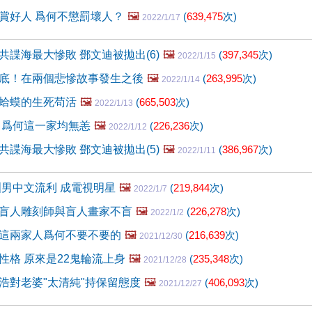
賞好人 爲何不懲罰壞人？
🖼️
(
639,475
次)
2022/1/17
共諜海最大慘敗 鄧文迪被拋出(6)
🖼️
(
397,345
次)
2022/1/15
底！在兩個悲慘故事發生之後
🖼️
(
263,995
次)
2022/1/14
蛤蟆的生死苟活
🖼️
(
665,503
次)
2022/1/13
 爲何這一家均無恙
🖼️
(
226,236
次)
2022/1/12
共諜海最大慘敗 鄧文迪被拋出(5)
🖼️
(
386,967
次)
2022/1/11
洲男中文流利 成電視明星
🖼️
(
219,844
次)
2022/1/7
盲人雕刻師與盲人畫家不盲
🖼️
(
226,278
次)
2022/1/2
這兩家人爲何不要不要的
🖼️
(
216,639
次)
2021/12/30
性格 原來是22鬼輪流上身
🖼️
(
235,348
次)
2021/12/28
浩對老婆"太清純"持保留態度
🖼️
(
406,093
次)
2021/12/27