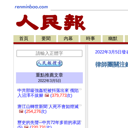
首頁
要聞
內幕
時事
幽默
2022年3月5日
發
律師團關注鐵
重點推薦文章
2022年3月5日
中共部級強姦犯被抖落出來 俄陷
入沼澤不拔腳
🖼️
(
379,773
次)
唐江山轉世新聞 人死不會如燈滅
🖼️
(
254,276
次)
歷史的先聲─中共72年多前的承諾
(5)
🖼️
(
220,731
次)