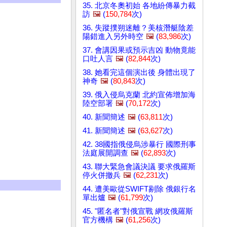
35. 北京冬奧初始 各地紛傳暴力截
訪
🖼️
(
150,784
次)
36. 失蹤撲朔迷離？美核潛艇陰差
陽錯進入另外時空
🖼️
(
83,986
次)
37. 會講因果或預示吉凶 動物竟能
口吐人言
🖼️
(
82,844
次)
38. 她看完這個演出後 身體出現了
神奇
🖼️
(
80,843
次)
39. 俄入侵烏克蘭 北約宣佈增加海
陸空部署
🖼️
(
70,172
次)
40. 新聞簡述
🖼️
(
63,811
次)
41. 新聞簡述
🖼️
(
63,627
次)
42. 38國指俄侵烏涉暴行 國際刑事
法庭展開調查
🖼️
(
62,893
次)
43. 聯大緊急會議決議 要求俄羅斯
停火併撤兵
🖼️
(
62,231
次)
44. 遭美歐從SWIFT剔除 俄銀行名
單出爐
🖼️
(
61,799
次)
45. "匿名者"對俄宣戰 網攻俄羅斯
官方機構
🖼️
(
61,256
次)