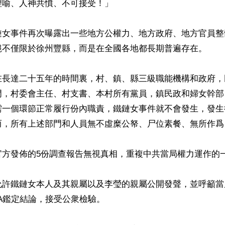
喻、人神共憤、不可接受！」

鏈女事件再次曝露出一些地方公權力、地方政府、地方官員整
絕不僅限於徐州豐縣，而是在全國各地都長期普遍存在。

在長達二十五年的時間裏，村、鎮、縣三級職能機構和政府，
門，村委會主任、村支書、本村所有黨員，鎮民政和婦女幹部
需一個環節正常履行份內職責，鐵鏈女事件就不會發生，發生
而，所有上述部門和人員無不虛糜公帑、尸位素餐、無所作爲
方發佈的5份調查報告無視真相，重複中共當局權力運作的一
允許鐵鏈女本人及其親屬以及李瑩的親屬公開發聲，並呼籲當
A鑑定結論，接受公衆檢驗。
