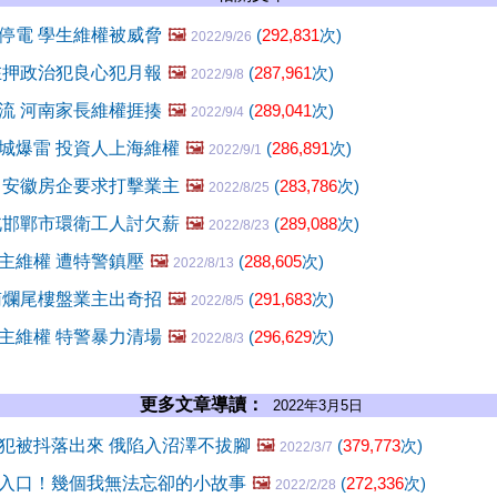
停電 學生維權被威脅
🖼️
(
292,831
次)
2022/9/26
在押政治犯良心犯月報
🖼️
(
287,961
次)
2022/9/8
流 河南家長維權捱揍
🖼️
(
289,041
次)
2022/9/4
城爆雷 投資人上海維權
🖼️
(
286,891
次)
2022/9/1
 安徽房企要求打擊業主
🖼️
(
283,786
次)
2022/8/25
北邯鄲市環衛工人討欠薪
🖼️
(
289,088
次)
2022/8/23
主維權 遭特警鎮壓
🖼️
(
288,605
次)
2022/8/13
南爛尾樓盤業主出奇招
🖼️
(
291,683
次)
2022/8/5
主維權 特警暴力清場
🖼️
(
296,629
次)
2022/8/3
更多文章導讀：
2022年3月5日
犯被抖落出來 俄陷入沼澤不拔腳
🖼️
(
379,773
次)
2022/3/7
入口！幾個我無法忘卻的小故事
🖼️
(
272,336
次)
2022/2/28