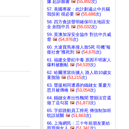
據 起訴臉書
🖼️
(
55,892
次)
57. 美國專家：此計劃遏止中共竊
我技術 很必要
🖼️
(
55,688
次)
58. 四方會談聲明確保印太地區安
全 劍指中共
🖼️
(
55,032
次)
59. 英澳加深安全協作 對抗中共威
脅
🖼️
(
54,976
次)
60. 大連寶馬車撞人致5死 司機"報
復社會"獲死刑
🖼️
(
54,676
次)
61. 福建女嬰鉈中毒 原因不明家人
爆料被刪帖
🖼️
(
54,539
次)
62. 哈爾濱當街擄人 路人助10歲女
童脫險
🖼️
(
53,215
次)
63. 聲援相同遭遇的鐵鏈女 重慶方
思月被傳喚
🖼️
(
53,054
次)
64. 鐵鏈女牽出性醜聞 豐縣法官還
做了這勾當
🖼️
(
51,873
次)
65. 字節跳動員工猝死 傳強制加班
耽誤就醫
🖼️
(
51,663
次)
66. 上海網民：三十年前朋友要給
我買個女人
🖼️
(
51,341
次)