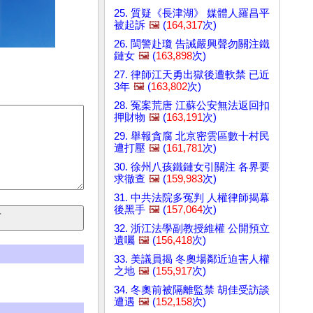
25. 質疑《長津湖》 媒體人羅昌平
被起訴
🖼️
(
164,317
次)
26. 閩警赴瓊 告誡嚴興聲勿關注鐵
鏈女
🖼️
(
163,898
次)
27. 律師江天勇出獄後遭軟禁 已近
3年
🖼️
(
163,802
次)
28. 冤案荒唐 江蘇公安無法返回扣
押財物
🖼️
(
163,191
次)
29. 舉報貪腐 北京密雲區數十村民
遭打壓
🖼️
(
161,781
次)
30. 徐州八孩鐵鏈女引關注 各界要
求徹查
🖼️
(
159,983
次)
31. 中共法院多冤判 人權律師揭幕
後黑手
🖼️
(
157,064
次)
32. 浙江法學副教授維權 公開預立
遺囑
🖼️
(
156,418
次)
33. 美議員揭 冬奧場鄰近迫害人權
之地
🖼️
(
155,917
次)
34. 冬奧前被隔離監禁 胡佳受訪談
遭遇
🖼️
(
152,158
次)