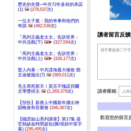
歷史的先聲─中共72年多前的承諾
(1)
🖼️
(
278,537
次)
一位太子黨：我的奇事和他們的
奇蹟
🖼️
(
482,536
次)
讀者留言反饋
「馬列主義老太太」告訴世界：
中共沒戲(下)
🖼️▶️
(
327,594
次)
「馬列主義老太太」告訴世界：
中共沒戲(上)
🖼️▶️
(
326,177
次)
驚人內幕：中共諜海最大慘敗 鄧
文迪被拋出(7)
🖼️
(
389,011
次)
毛主席死那天！莫言不愧諾貝爾
讀者暱稱:
文學獎得主
🖼️
(
1,269,379
次)
【預告】新唐人中國新年播出神
韻晚會和音樂會 (
346,367
次)
歡迎您的留言
【鐵證如山系列講座】第17集 器
官熱缺血時間超短(圖/視頻中英字
幕) (
295,495
次)