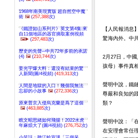
1968年南美現實版 超自然空中魔
術
🖼️
(
257,388
次)
《鐵證如山系列片》英文第4集:來
【人民報消息
自11個地區的器官摘取案例視頻
驚海內外。中共
🖼️▶️
(
297,483
次)
歷史的先聲─中共72年多前的承諾
(4)
🖼️
(
210,744
次)
2月27日，中
孩母）事件真相
姜光宇爆大料：還沒有結束的驚
人新聞(圖/4視頻) (
419,313
次)
聲明中說，鐵
人間是地獄的入口！幾個我無法
忘卻的小故事
🖼️
(
272,336
次)
尊嚴和良知的
類？

原來普京入侵烏克蘭是爲了這個
🖼️
(
463,885
次)
瞧文昭思緒如何飛揚！2022水虎
聲明中說：「
年麻煩大了(圖/4視頻) (
276,752
次)
在安理會常任
小笑話：聽江蛤宣講「三個呆