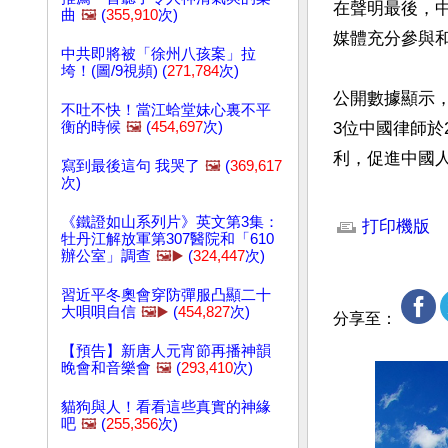
在聲明最後，
曲
🖼️
(
355,910
次)
媒體充分參與和
中共即將被「徐州八孩案」拉
垮！(圖/9視頻) (
271,784
次)
公開數據顯示
不吐不快！當江蛤堂妹心裏不平
衡的時候
🖼️
(
454,697
次)
3位中國律師於
利，促進中國
寫到最後這句 我哭了
🖼️
(
369,617
次)
文章網址: http://w
《鐵證如山系列片》英文第3集：
打印機版
牡丹江解放軍第307醫院和「610
辦公室」調查
🖼️▶️
(
324,447
次)
習近平冬奧會穿防彈服凸顯二十
大唄唄自信
🖼️▶️
(
454,827
次)
分享至：
【預告】新唐人元宵節再播神韻
晚會和音樂會
🖼️
(
293,410
次)
貓狗與人！看看這些真實的神緣
吧
🖼️
(
255,356
次)