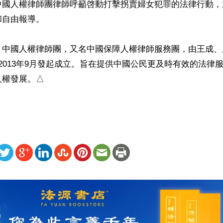
中國人權律師團律師呼籲啓動打擊拐賣婦女犯罪的法律行動，
自由報導。

，中國人權律師團，又名中國保障人權律師服務團，由王成、
2013年9月發起成立。旨在提供中國公民更及時有效的法律
人權發展。△
ww.renminbao.com/rmb/articles/2022/3/5/73997b.html