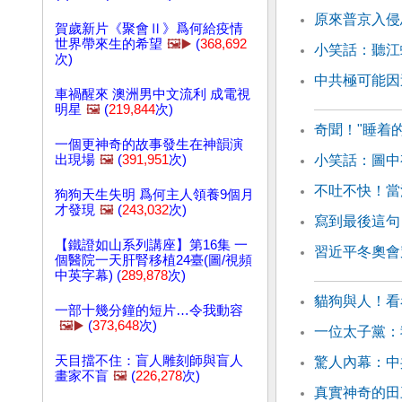
原來普京入侵
賀歲新片《聚會Ⅱ》爲何給疫情
世界帶來生的希望
🖼️▶️
(
368,692
小笑話：聽江
次)
中共極可能因
車禍醒來 澳洲男中文流利 成電視
明星
🖼️
(
219,844
次)
奇聞！"睡着
一個更神奇的故事發生在神韻演
出現場
🖼️
(
391,951
次)
小笑話：圖中
不吐不快！當
狗狗天生失明 爲何主人領養9個月
才發現
🖼️
(
243,032
次)
寫到最後這句
【鐵證如山系列講座】第16集 一
習近平冬奧會
個醫院一天肝腎移植24臺(圖/視頻
中英字幕) (
289,878
次)
貓狗與人！看
一部十幾分鐘的短片…令我動容
🖼️▶️
(
373,648
次)
一位太子黨：
天目擋不住：盲人雕刻師與盲人
驚人內幕：中
畫家不盲
🖼️
(
226,278
次)
真實神奇的田