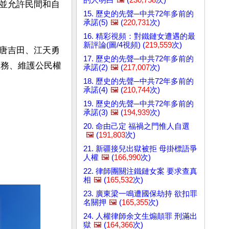
並允許民間和自
15. 歷史的先聲─中共72年多前的
承諾(5)
🖼️
(
220,731
次)
16. 精彩視頻：對鐵鏈女遭遇的最
新評論(圖/4視頻) (
219,559
次)
唐吉田、江天勇
17. 歷史的先聲─中共72年多前的
服務、維護公民權
承諾(2)
🖼️
(
217,007
次)
18. 歷史的先聲─中共72年多前的
承諾(4)
🖼️
(
210,744
次)
19. 歷史的先聲─中共72年多前的
承諾(3)
🖼️
(
194,939
次)
20. 命由己定 福禍之門惟人自選
🖼️
(
191,803
次)
21. 新疆接兒出獄被拒 母掛標語爭
人權
🖼️
(
166,990
次)
22. 律師團關注鐵鏈女案 要求查真
相
🖼️
(
165,532
次)
23. 廣東梁一鳴遭國保劫持 欲扣罪
名關押
🖼️
(
165,355
次)
24. 人權律師余文生煽顛罪 刑滿出
獄
🖼️
(
164,366
次)