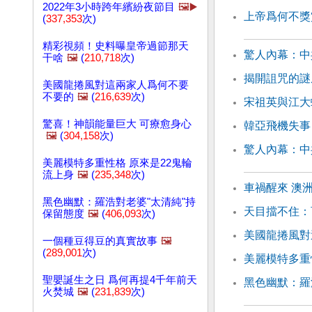
2022年3小時跨年繽紛夜節目
🖼️▶️
上帝爲何不獎
(
337,353
次)
精彩視頻！史料曝皇帝過節那天
驚人內幕：中
干啥
🖼️
(
210,718
次)
揭開詛咒的謎
美國龍捲風對這兩家人爲何不要
不要的
🖼️
(
216,639
次)
宋祖英與江大
驚喜！神韻能量巨大 可療愈身心
韓亞飛機失事
🖼️
(
304,158
次)
驚人內幕：中
美麗模特多重性格 原來是22鬼輪
流上身
🖼️
(
235,348
次)
車禍醒來 澳
黑色幽默：羅浩對老婆"太清純"持
天目擋不住：
保留態度
🖼️
(
406,093
次)
美國龍捲風對
一個種豆得豆的真實故事
🖼️
(
289,001
次)
美麗模特多重
聖嬰誕生之日 爲何再提4千年前天
黑色幽默：羅
火焚城
🖼️
(
231,839
次)