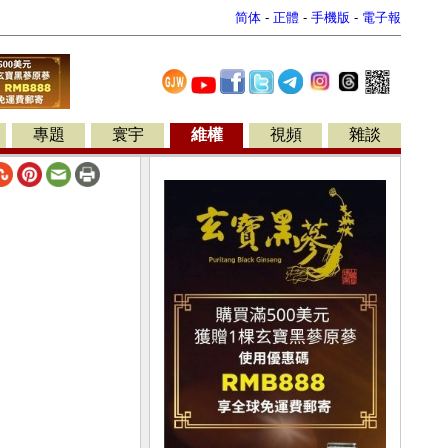
简体
-
正體
-
手機版
-
電子報
專題
寰宇
維權
視頻
雜談