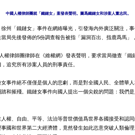
】徐州「鐵鏈女」事件在網絡曝光，引發海內外廣泛關注，事
當局先後發佈的5份調查報告被指「漏洞百出、指鹿爲馬」，
國人權律師團律師在《維權網》發表聲明，要求當局徹查「鐵
，追究所有涉案人員的刑事責任。

鏈女事件絕不僅僅是個人的悲劇，而是對全國人民、全體華人
踐踏和摧殘。鐵鏈女事件向國人提出一個尖銳的問題：我們是
在人權、自由、平等、法治等普世價值爲世界各國接受和認同
理事國和世界第二大經濟體，竟然發生如此恣意突破人類倫理