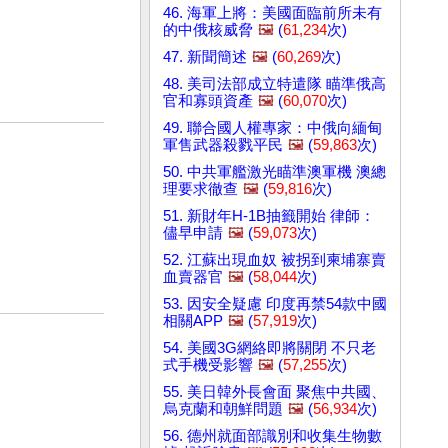
46. 海軍上將：美國面臨前所未有
的中俄核威脅
🖼️
(
61,234
次)
47. 新聞簡述
🖼️
(
60,269
次)
48. 美司法部成立特遣隊 瞄準俄高
官和寡頭資產
🖼️
(
60,070
次)
49. 聯合國人權專家：中俄向緬甸
軍售武器殺戮平民
🖼️
(
59,863
次)
50. 中共軍艦激光瞄準澳軍機 澳總
理要求徹查
🖼️
(
59,816
次)
51. 新財年H-1B抽籤開始 律師：
儘早申請
🖼️
(
59,073
次)
52. 江蘇出現血奴 被拐到柬埔寨賣
血賣器官
🖼️
(
58,044
次)
53. 因安全疑慮 印度再禁54款中國
相關APP
🖼️
(
57,919
次)
54. 美國3G網絡即將關閉 不只老
式手機受影響
🖼️
(
57,255
次)
55. 美日韓外長會面 聚焦中共國、
烏克蘭和朝鮮問題
🖼️
(
56,934
次)
56. 德州就面部識別和收集生物數