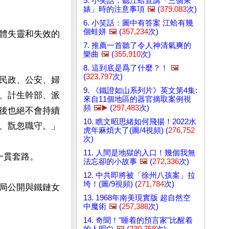
5. 小笑話：聽江蛤宣講「三個呆
婊」時的注意事項
🖼️
(
379,083
次)
6. 小笑話：圖中有答案 江蛤有幾
個蛙姘
🖼️
(
357,234
次)
體失靈和失效的
7. 推薦一首聽了令人神清氣爽的
樂曲
🖼️
(
355,910
次)
8. 這到底是爲了什麼？！
🖼️
(
323,797
次)
民政、公安、婦
9. 《鐵證如山系列片》英文第4集:
、計生幹部、派
來自11個地區的器官摘取案例視
頻
🖼️▶️
(
297,483
次)
後也絕不會持續
10. 瞧文昭思緒如何飛揚！2022水
、翫忽職守。」

虎年麻煩大了(圖/4視頻) (
276,752
次)
11. 人間是地獄的入口！幾個我無
貫套路。

法忘卻的小故事
🖼️
(
272,336
次)
12. 中共即將被「徐州八孩案」拉
垮！(圖/9視頻) (
271,784
次)
局公開與鐵鏈女
13. 1968年南美現實版 超自然空
中魔術
🖼️
(
257,388
次)
14. 奇聞！"睡着的預言家"比醒着
的人明白
🖼️
(
230,758
次)