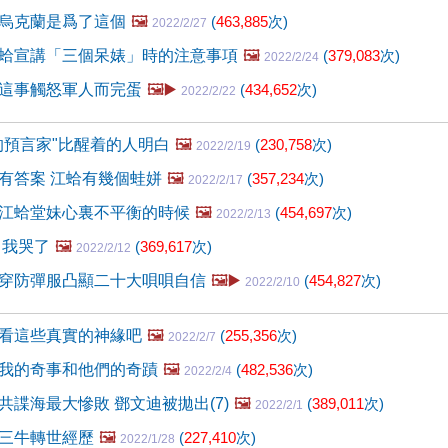
烏克蘭是爲了這個
🖼️
(
463,885
次)
2022/2/27
蛤宣講「三個呆婊」時的注意事項
🖼️
(
379,083
次)
2022/2/24
這事觸怒軍人而完蛋
🖼️▶️
(
434,652
次)
2022/2/22
的預言家"比醒着的人明白
🖼️
(
230,758
次)
2022/2/19
有答案 江蛤有幾個蛙姘
🖼️
(
357,234
次)
2022/2/17
江蛤堂妹心裏不平衡的時候
🖼️
(
454,697
次)
2022/2/13
 我哭了
🖼️
(
369,617
次)
2022/2/12
穿防彈服凸顯二十大唄唄自信
🖼️▶️
(
454,827
次)
2022/2/10
看這些真實的神緣吧
🖼️
(
255,356
次)
2022/2/7
我的奇事和他們的奇蹟
🖼️
(
482,536
次)
2022/2/4
共諜海最大慘敗 鄧文迪被拋出(7)
🖼️
(
389,011
次)
2022/2/1
三牛轉世經歷
🖼️
(
227,410
次)
2022/1/28