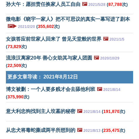
孙大午：愿担责任换家人员工自由
🖼️
(
87,788
次)
2021/5/28
微电影《晓宇一家人》把不可思议的真实一幕写进了剧本
🖼️▶️
(
355,602
次)
2021/2/20
女孩答应前世家人回来了 曾见天堂般的世界
🖼️
2021/1/5
(
73,829
次)
流浪汉离家20年 善心女助其与家人团圆
🖼️
2020/10/29
(
22,509
次)
更多文章导读：
2021年8月12日
博文被删：一个人要多贱才会去舔他利班
🖼️
2021/8/14
(
375,990
次)
意大利忠狗找到主人坟墓的秘密
🖼️
(
191,870
次)
2021/8/14
从忠犬将毒蛇撕成两半所想到的
🖼️
(
235,475
次)
2021/8/13