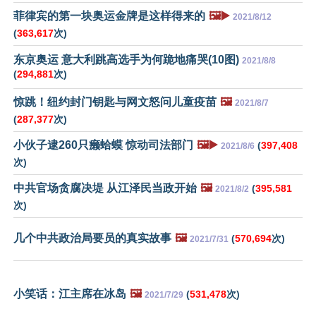
菲律宾的第一块奥运金牌是这样得来的
🖼️▶️
2021/8/12
(
363,617
次)
东京奥运 意大利跳高选手为何跪地痛哭(10图)
2021/8/8
(
294,881
次)
惊跳！纽约封门钥匙与网文怒问儿童疫苗
🖼️
2021/8/7
(
287,377
次)
小伙子逮260只癞蛤蟆 惊动司法部门
🖼️▶️
(
397,408
2021/8/6
次)
中共官场贪腐决堤 从江泽民当政开始
🖼️
(
395,581
2021/8/2
次)
几个中共政治局要员的真实故事
🖼️
(
570,694
次)
2021/7/31
小笑话：江主席在冰岛
🖼️
(
531,478
次)
2021/7/29