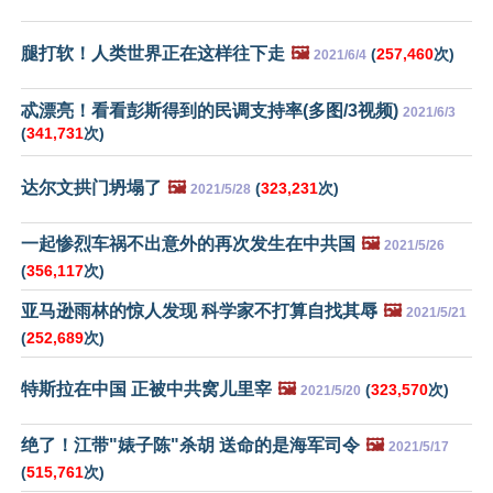
腿打软！人类世界正在这样往下走
🖼️
(
257,460
次)
2021/6/4
忒漂亮！看看彭斯得到的民调支持率(多图/3视频)
2021/6/3
(
341,731
次)
达尔文拱门坍塌了
🖼️
(
323,231
次)
2021/5/28
一起惨烈车祸不出意外的再次发生在中共国
🖼️
2021/5/26
(
356,117
次)
亚马逊雨林的惊人发现 科学家不打算自找其辱
🖼️
2021/5/21
(
252,689
次)
特斯拉在中国 正被中共窝儿里宰
🖼️
(
323,570
次)
2021/5/20
绝了！江带"婊子陈"杀胡 送命的是海军司令
🖼️
2021/5/17
(
515,761
次)