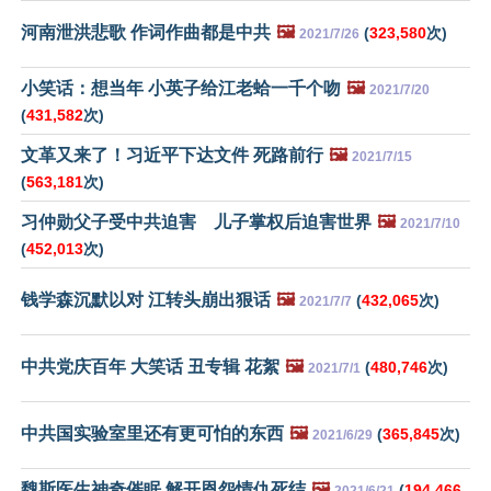
河南泄洪悲歌 作词作曲都是中共
🖼️
(
323,580
次)
2021/7/26
小笑话：想当年 小英子给江老蛤一千个吻
🖼️
2021/7/20
(
431,582
次)
文革又来了！习近平下达文件 死路前行
🖼️
2021/7/15
(
563,181
次)
习仲勋父子受中共迫害 儿子掌权后迫害世界
🖼️
2021/7/10
(
452,013
次)
钱学森沉默以对 江转头崩出狠话
🖼️
(
432,065
次)
2021/7/7
中共党庆百年 大笑话 丑专辑 花絮
🖼️
(
480,746
次)
2021/7/1
中共国实验室里还有更可怕的东西
🖼️
(
365,845
次)
2021/6/29
魏斯医生神奇催眠 解开恩怨情仇死结
🖼️
(
194,466