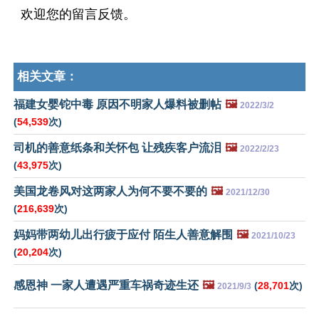
欢迎您的留言反馈。
相关文章：
福建女婴铊中毒 原因不明家人爆料被删帖
🖼️
2022/3/2
(
54,539
次)
司机的善意纸条和关怀包 让残疾客户流泪
🖼️
2022/2/23
(
43,975
次)
美国龙卷风对这两家人为何不要不要的
🖼️
2021/12/30
(
216,639
次)
妈妈带两幼儿出行疲于应付 陌生人善意解围
🖼️
2021/10/23
(
20,204
次)
感恩神 一家人遭遇严重车祸奇迹生还
🖼️
(
28,701
次)
2021/9/3