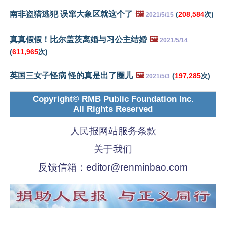
南非盗猎逃犯 误窜大象区就这个了
🖼️
(
208,584
次)
2021/5/15
真真假假！比尔盖茨离婚与习公主结婚
🖼️
2021/5/14
(
611,965
次)
英国三女子怪病 怪的真是出了圈儿
🖼️
(
197,285
次)
2021/5/3
Copyright© RMB Public Foundation Inc.
All Rights Reserved
人民报网站服务条款
关于我们
反馈信箱：
editor@renminbao.com