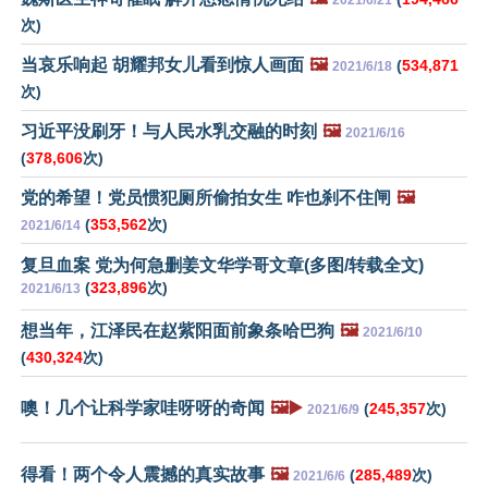
2021/6/21
次)
当哀乐响起 胡耀邦女儿看到惊人画面
🖼️
(
534,871
2021/6/18
次)
习近平没刷牙！与人民水乳交融的时刻
🖼️
2021/6/16
(
378,606
次)
党的希望！党员惯犯厕所偷拍女生 咋也刹不住闸
🖼️
(
353,562
次)
2021/6/14
复旦血案 党为何急删姜文华学哥文章(多图/转载全文)
(
323,896
次)
2021/6/13
想当年，江泽民在赵紫阳面前象条哈巴狗
🖼️
2021/6/10
(
430,324
次)
噢！几个让科学家哇呀呀的奇闻
🖼️▶️
(
245,357
次)
2021/6/9
得看！两个令人震撼的真实故事
🖼️
(
285,489
次)
2021/6/6