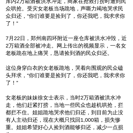
库内2万箱酒被洪水冲走，商家在抢救打捞时遭到民
众哄抢。受灾女老板当场跪地，声嘶力竭地哭求民
众归还，“你们谁要是捡到了，你还我吧，我求求你
了！”

7月22日，郑州南四环附近一座仓库被洪水冲毁，近
2万箱酒全部被冲走。网上传出的视频显示，一名女
老板跪在地上痛哭，恳请捡到酒的民众归还。

这位身穿白衣的女老板跪地，哭着向围观的民众磕
头拜求，“你们谁要是捡到了，你还我吧，我求求你
了！”

女老板的妹妹徐女士表示，当时2万箱酒被洪水冲
走，他们赶紧打捞，当地一些民众也趁机哄抢，拦
都拦不住。姐姐跪地哭求他们归还，到目前为止没
有人主动归还，现在大概只找回1,000箱，损失惨
重。姐姐希望好心人捡到酒能够归还，减少一点损