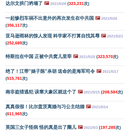
达尔文拱门坍塌了
🖼️
(
323,231
次)
2021/5/28
一起惨烈车祸不出意外的再次发生在中共国
🖼️
2021/5/26
(
356,117
次)
亚马逊雨林的惊人发现 科学家不打算自找其辱
🖼️
2021/5/21
(
252,689
次)
特斯拉在中国 正被中共窝儿里宰
🖼️
(
323,570
次)
2021/5/20
绝了！江带"婊子陈"杀胡 送命的是海军司令
🖼️
2021/5/17
(
515,761
次)
南非盗猎逃犯 误窜大象区就这个了
🖼️
(
208,584
次)
2021/5/15
真真假假！比尔盖茨离婚与习公主结婚
🖼️
2021/5/14
(
611,965
次)
英国三女子怪病 怪的真是出了圈儿
🖼️
(
197,285
次)
2021/5/3