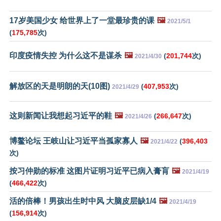
17岁美国少女 给世界上了一堂最珍贵的课
🖼️
2021/5/1
(
175,785
次)
印度疫情失控 为什么这不是谋杀
🖼️
(
201,744
次)
2021/4/30
解放区的天是明朗的天(10图)
(
407,953
次)
2021/4/29
这则新闻让我想起习近平的鞋
🖼️
(
266,647
次)
2021/4/26
博鳌论坛 王岐山让习近平当孤家寡人
🖼️
(
396,403
2021/4/22
次)
按习仲勋的标准 这图片证明习近平已病入膏肓
🖼️
2021/4/19
(
466,422
次)
活的倍棒！男孩出生时中风 大脑皮层缺1/4
🖼️
2021/4/19
(
156,914
次)