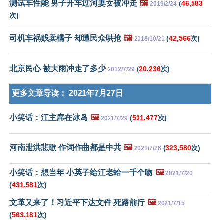
测试车性能 男子开车过河妻女被冲走
🖼️
(
46,583
2019/2/24
次)
司机车祸贱卖橘子 却遭民众哄抢
🖼️
(
42,566
次)
2018/10/21
北京民心 被大雨冲走了多少
(
20,236
次)
2012/7/29
更多文章导读：
2021年7月27日
小笑话：江主席在冰岛
🖼️
(
531,477
次)
2021/7/29
河南泄洪悲歌 作词作曲都是中共
🖼️
(
323,580
次)
2021/7/26
小笑话：想当年 小英子给江老蛤一千个吻
🖼️
2021/7/20
(
431,581
次)
文革又来了！习近平下达文件 死路前行
🖼️
2021/7/15
(
563,181
次)