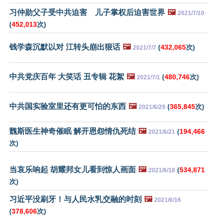
习仲勋父子受中共迫害 儿子掌权后迫害世界
🖼️
2021/7/10
(
452,013
次)
钱学森沉默以对 江转头崩出狠话
🖼️
(
432,065
次)
2021/7/7
中共党庆百年 大笑话 丑专辑 花絮
🖼️
(
480,746
次)
2021/7/1
中共国实验室里还有更可怕的东西
🖼️
(
365,845
次)
2021/6/29
魏斯医生神奇催眠 解开恩怨情仇死结
🖼️
(
194,466
2021/6/21
次)
当哀乐响起 胡耀邦女儿看到惊人画面
🖼️
(
534,871
2021/6/18
次)
习近平没刷牙！与人民水乳交融的时刻
🖼️
2021/6/16
(
378,606
次)