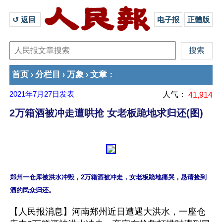
↺ 返回 
电子报
正體版
首页
分栏目
万象
文章
›
›
›
：
2021年7月27日
发表
人气：
41,914
2万箱酒被冲走遭哄抢 女老板跪地求归还(图)
郑州一仓库被洪水冲毁，2万箱酒被冲走，女老板跪地痛哭，恳请捡到
【人民报消息】河南郑州近日遭遇大洪水，一座仓