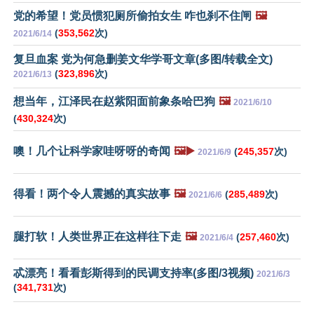
党的希望！党员惯犯厕所偷拍女生 咋也刹不住闸
🖼️
(
353,562
次)
2021/6/14
复旦血案 党为何急删姜文华学哥文章(多图/转载全文)
(
323,896
次)
2021/6/13
想当年，江泽民在赵紫阳面前象条哈巴狗
🖼️
2021/6/10
(
430,324
次)
噢！几个让科学家哇呀呀的奇闻
🖼️▶️
(
245,357
次)
2021/6/9
得看！两个令人震撼的真实故事
🖼️
(
285,489
次)
2021/6/6
腿打软！人类世界正在这样往下走
🖼️
(
257,460
次)
2021/6/4
忒漂亮！看看彭斯得到的民调支持率(多图/3视频)
2021/6/3
(
341,731
次)