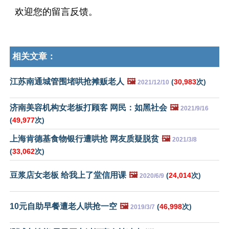
欢迎您的留言反馈。
相关文章：
江苏南通城管围堵哄抢摊贩老人
🖼️
(
30,983
次)
2021/12/10
济南美容机构女老板打顾客 网民：如黑社会
🖼️
2021/9/16
(
49,977
次)
上海肯德基食物银行遭哄抢 网友质疑脱贫
🖼️
2021/3/8
(
33,062
次)
豆浆店女老板 给我上了堂信用课
🖼️
(
24,014
次)
2020/6/9
10元自助早餐遭老人哄抢一空
🖼️
(
46,998
次)
2019/3/7