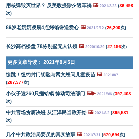
用核弹毁灭世界？ 反美教授除夕遇车祸
🖼️
(
36,498
2021/2/23
次)
89岁老奶奶凌晨4点烤馅饼送爱心
🖼️
(
26,200
次)
2021/2/12
长沙高档楼盘 78栋别墅无人认领
🖼️
(
27,196
次)
2020/10/29
更多文章导读：
2021年8月5日
惊跳！纽约封门钥匙与网文怒问儿童疫苗
🖼️
2021/8/7
(
287,377
次)
小伙子逮260只癞蛤蟆 惊动司法部门
🖼️▶️
(
397,408
2021/8/6
次)
中共官场贪腐决堤 从江泽民当政开始
🖼️
(
395,581
2021/8/2
次)
几个中共政治局要员的真实故事
🖼️
(
570,694
次)
2021/7/31