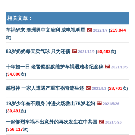
相关文章：
车祸醒来 澳洲男中文流利 成电视明星
🖼️
(
219,844
2022/1/7
次)
83岁奶奶每天卖气球 只为还债
🖼️
(
50,483
次)
2021/12/9
十年如一日 老警察默默维护车祸遇难者纪念碑
🖼️
2021/10/5
(
34,080
次)
感恩神 一家人遭遇严重车祸奇迹生还
🖼️
(
28,701
次)
2021/9/3
19岁少年奋不顾身 冲进火场救出78岁老妇
🖼️
2021/5/26
(
30,491
次)
一起惨烈车祸不出意外的再次发生在中共国
🖼️
2021/5/26
(
356,117
次)