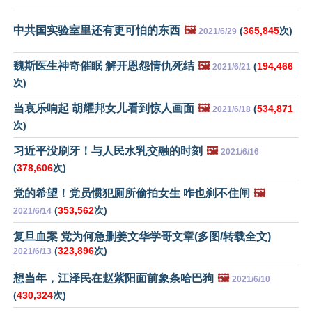
中共国实验室里还有更可怕的东西
🖼️
(
365,845
次)
2021/6/29
魏斯医生神奇催眠 解开恩怨情仇死结
🖼️
(
194,466
2021/6/21
次)
当哀乐响起 胡耀邦女儿看到惊人画面
🖼️
(
534,871
2021/6/18
次)
习近平没刷牙！与人民水乳交融的时刻
🖼️
2021/6/16
(
378,606
次)
党的希望！党员惯犯厕所偷拍女生 咋也刹不住闸
🖼️
(
353,562
次)
2021/6/14
复旦血案 党为何急删姜文华学哥文章(多图/转载全文)
(
323,896
次)
2021/6/13
想当年，江泽民在赵紫阳面前象条哈巴狗
🖼️
2021/6/10
(
430,324
次)