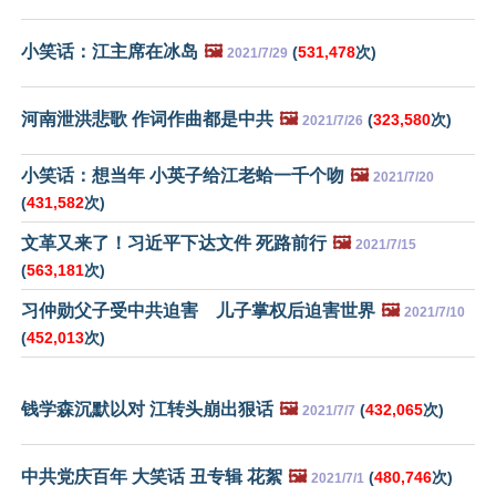
小笑话：江主席在冰岛
🖼️
(
531,478
次)
2021/7/29
河南泄洪悲歌 作词作曲都是中共
🖼️
(
323,580
次)
2021/7/26
小笑话：想当年 小英子给江老蛤一千个吻
🖼️
2021/7/20
(
431,582
次)
文革又来了！习近平下达文件 死路前行
🖼️
2021/7/15
(
563,181
次)
习仲勋父子受中共迫害 儿子掌权后迫害世界
🖼️
2021/7/10
(
452,013
次)
钱学森沉默以对 江转头崩出狠话
🖼️
(
432,065
次)
2021/7/7
中共党庆百年 大笑话 丑专辑 花絮
🖼️
(
480,746
次)
2021/7/1