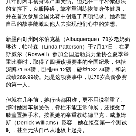
几年前因车祸身体严重受伤。但她在一个朴素想法
的支撑下，克服障碍，靠举重训练恢复身体健康，
并在首次参加全国比赛中创造了四项纪录。她希望
自己的故事能激励他人去实现他们心中的梦想。

新墨西哥州阿尔伯克基（Albuquerque）78岁老奶奶
琳达．帕特森（Linda Patterson）于7月17日，在罗
斯威尔（Roswell）参加全国运动员力量协会夏季举
重比赛时，取得了四项该项赛事的全国纪录，包括
深蹲71.63磅，卧推66.12磅，硬举132.24磅，和总
成绩269.99磅。她是这项赛事中，以78岁高龄参赛
的第一人。

但就在几年前，她行动都困难，更不用说举重了。
那时她因车祸受伤，脊柱不能正常伸展，还接受了
膝盖置换手术。按照她的举重教练德里克．威廉姆
斯（Derrick Williams）形容，她在接受第一个测试
时，甚至无法自己从地板上起身。
