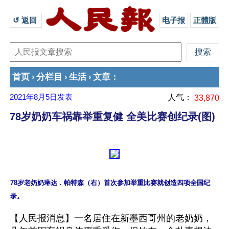
↺ 返回 
电子报
正體版
首页
分栏目
生活
文章
›
›
›
：
2021年8月5日
发表
人气：
33,870
78岁奶奶车祸靠举重复健 全美比赛创纪录(图)
78岁老奶奶琳达．帕特森（右）首次参加举重比赛就创造四项全国纪
【人民报消息】一名居住在新墨西哥州的老奶奶，