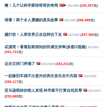
噢！几个让科学家哇呀呀的奇闻
🖼️▶️
(
245,357
次)
2021/6/9
得看！两个令人震撼的真实故事
🖼️
(
285,489
次)
2021/6/6
腿打软！人类世界正在这样往下走
🖼️
(
257,460
次)
2021/6/4
忒漂亮！看看彭斯得到的民调支持率(多图/3视频)
2021/6/3
(
341,731
次)
达尔文拱门坍塌了
🖼️
(
323,231
次)
2021/5/28
一起惨烈车祸不出意外的再次发生在中共国
🖼️
2021/5/26
(
356,117
次)
亚马逊雨林的惊人发现 科学家不打算自找其辱
🖼️
2021/5/21
(
252,689
次)