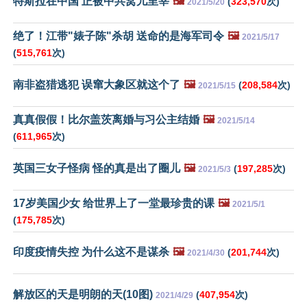
特斯拉在中国 正被中共窝儿里宰
🖼️
(
323,570
次)
2021/5/20
绝了！江带"婊子陈"杀胡 送命的是海军司令
🖼️
2021/5/17
(
515,761
次)
南非盗猎逃犯 误窜大象区就这个了
🖼️
(
208,584
次)
2021/5/15
真真假假！比尔盖茨离婚与习公主结婚
🖼️
2021/5/14
(
611,965
次)
英国三女子怪病 怪的真是出了圈儿
🖼️
(
197,285
次)
2021/5/3
17岁美国少女 给世界上了一堂最珍贵的课
🖼️
2021/5/1
(
175,785
次)
印度疫情失控 为什么这不是谋杀
🖼️
(
201,744
次)
2021/4/30
解放区的天是明朗的天(10图)
(
407,954
次)
2021/4/29