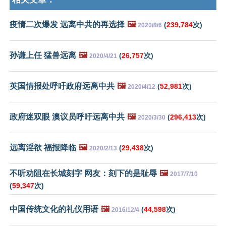
疫情二次爆发 远离中共的再选择
🖼️
(
239,784
次)
2020/8/6
孙谦上任 猛兽远离
🖼️
(
26,757
次)
2020/4/21
英国情报处呼吁政府远离中共
🖼️
(
52,981
次)
2020/4/12
政府迷双眼 澳议员呼吁远离中共
🖼️
(
296,413
次)
2020/3/30
远离淫欲 福报降临
🖼️
(
29,438
次)
2020/2/13
不听劝阻在长城刻字 网友：刻下的是耻辱
🖼️
2017/7/10
(
59,347
次)
中国传统文化的礼仪用语
🖼️
(
44,598
次)
2016/12/4