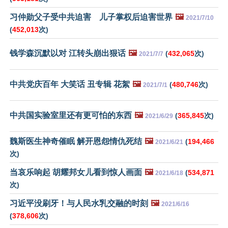
习仲勋父子受中共迫害 儿子掌权后迫害世界
🖼️
2021/7/10
(
452,013
次)
钱学森沉默以对 江转头崩出狠话
🖼️
(
432,065
次)
2021/7/7
中共党庆百年 大笑话 丑专辑 花絮
🖼️
(
480,746
次)
2021/7/1
中共国实验室里还有更可怕的东西
🖼️
(
365,845
次)
2021/6/29
魏斯医生神奇催眠 解开恩怨情仇死结
🖼️
(
194,466
2021/6/21
次)
当哀乐响起 胡耀邦女儿看到惊人画面
🖼️
(
534,871
2021/6/18
次)
习近平没刷牙！与人民水乳交融的时刻
🖼️
2021/6/16
(
378,606
次)