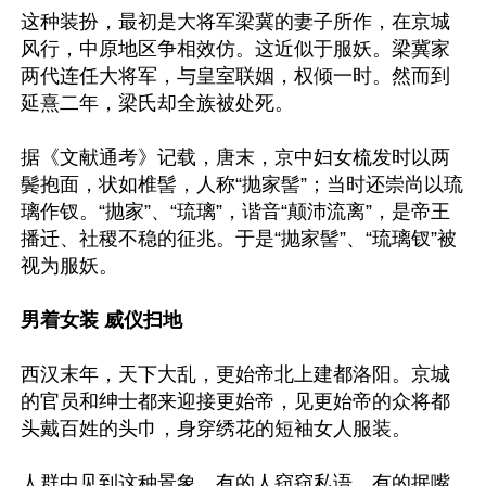
这种装扮，最初是大将军梁冀的妻子所作，在京城
风行，中原地区争相效仿。这近似于服妖。梁冀家
两代连任大将军，与皇室联姻，权倾一时。然而到
延熹二年，梁氏却全族被处死。

据《文献通考》记载，唐末，京中妇女梳发时以两
鬓抱面，状如椎髻，人称“抛家髻”；当时还崇尚以琉
璃作钗。“抛家”、“琉璃”，谐音“颠沛流离”，是帝王
播迁、社稷不稳的征兆。于是“抛家髻”、“琉璃钗”被
视为服妖。

男着女装 威仪扫地
西汉末年，天下大乱，更始帝北上建都洛阳。京城
的官员和绅士都来迎接更始帝，见更始帝的众将都
头戴百姓的头巾，身穿绣花的短袖女人服装。

人群中见到这种景象，有的人窃窃私语，有的抿嘴