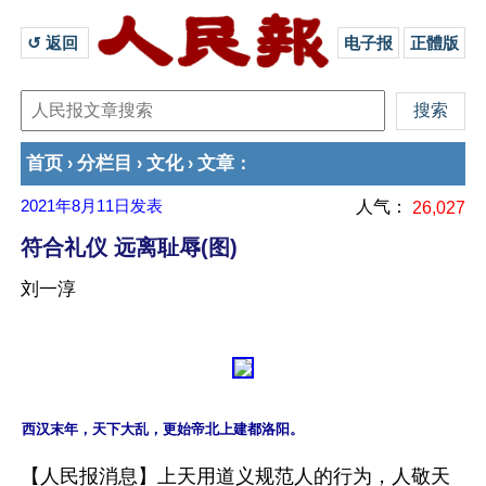
↺ 返回 
电子报
正體版
首页
分栏目
文化
文章
›
›
›
：
2021年8月11日
发表
人气：
26,027
符合礼仪 远离耻辱(图)
刘一淳
【人民报消息】上天用道义规范人的行为，人敬天