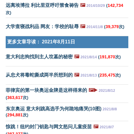
远离埃博拉 利比里亚呼吁禁食祷告
🖼️
(
142,734
2014/10/29
次)
大学查寝战利品 网友：学校的耻辱
🖼️
(
39,379
次)
2014/11/8
更多文章导读：
2021年8月11日
意大利忠狗找到主人坟墓的秘密
🖼️
(
191,870
次)
2021/8/14
从忠犬将毒蛇撕成两半所想到的
🖼️
(
235,475
次)
2021/8/13
菲律宾的第一块奥运金牌是这样得来的
🖼️▶️
2021/8/12
(
363,617
次)
东京奥运 意大利跳高选手为何跪地痛哭(10图)
2021/8/8
(
294,881
次)
惊跳！纽约封门钥匙与网文怒问儿童疫苗
🖼️
2021/8/7