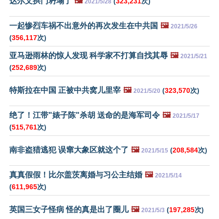
达尔文拱门坍塌了
🖼️
(
323,231
次)
2021/5/28
一起惨烈车祸不出意外的再次发生在中共国
🖼️
2021/5/26
(
356,117
次)
亚马逊雨林的惊人发现 科学家不打算自找其辱
🖼️
2021/5/21
(
252,689
次)
特斯拉在中国 正被中共窝儿里宰
🖼️
(
323,570
次)
2021/5/20
绝了！江带"婊子陈"杀胡 送命的是海军司令
🖼️
2021/5/17
(
515,761
次)
南非盗猎逃犯 误窜大象区就这个了
🖼️
(
208,584
次)
2021/5/15
真真假假！比尔盖茨离婚与习公主结婚
🖼️
2021/5/14
(
611,965
次)
英国三女子怪病 怪的真是出了圈儿
🖼️
(
197,285
次)
2021/5/3