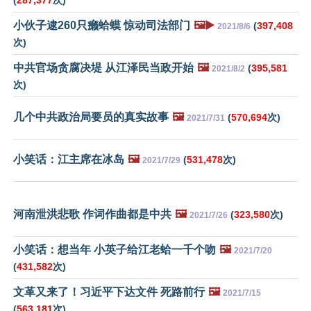
(
287,377
次)
小伙子逮260只癞蛤蟆 惊动司法部门
🖼️▶️
(
397,408
2021/8/6
次)
中共官场贪腐决堤 从江泽民当政开始
🖼️
(
395,581
2021/8/2
次)
几个中共政治局要员的真实故事
🖼️
(
570,694
次)
2021/7/31
小笑话：江主席在冰岛
🖼️
(
531,478
次)
2021/7/29
河南泄洪悲歌 作词作曲都是中共
🖼️
(
323,580
次)
2021/7/26
小笑话：想当年 小英子给江老蛤一千个吻
🖼️
2021/7/20
(
431,582
次)
文革又来了！习近平下达文件 死路前行
🖼️
2021/7/15
(
563,181
次)