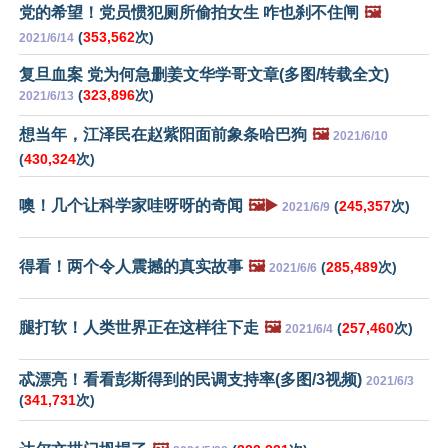
党的希望！党员惯犯厕所偷拍女生 咋也刹不住闸
🖼️
(
353,562
次)
2021/6/14
复旦血案 党为何急删姜文华学哥文章(多图/转载全文)
(
323,896
次)
2021/6/13
想当年，江泽民在赵紫阳面前象条哈巴狗
🖼️
2021/6/10
(
430,324
次)
噢！几个让科学家哇呀呀的奇闻
🖼️▶️
(
245,357
次)
2021/6/9
得看！两个令人震撼的真实故事
🖼️
(
285,489
次)
2021/6/6
腿打软！人类世界正在这样往下走
🖼️
(
257,460
次)
2021/6/4
忒漂亮！看看彭斯得到的民调支持率(多图/3视频)
2021/6/3
(
341,731
次)