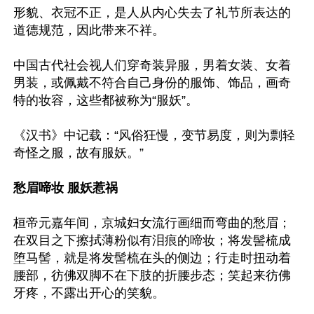
形貌、衣冠不正，是人从内心失去了礼节所表达的
道德规范，因此带来不祥。

中国古代社会视人们穿奇装异服，男着女装、女着
男装，或佩戴不符合自己身份的服饰、饰品，画奇
特的妆容，这些都被称为“服妖”。

《汉书》中记载：“风俗狂慢，变节易度，则为剽轻
奇怪之服，故有服妖。”

愁眉啼妆 服妖惹祸
桓帝元嘉年间，京城妇女流行画细而弯曲的愁眉；
在双目之下擦拭薄粉似有泪痕的啼妆；将发髻梳成
堕马髻，就是将发髻梳在头的侧边；行走时扭动着
腰部，彷佛双脚不在下肢的折腰步态；笑起来彷佛
牙疼，不露出开心的笑貌。
