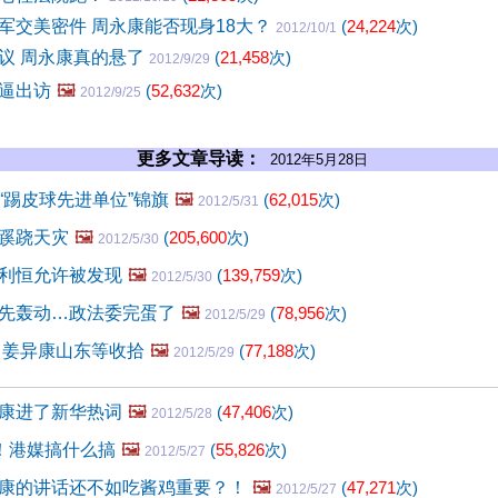
军交美密件 周永康能否现身18大？
(
24,224
次)
2012/10/1
议 周永康真的悬了
(
21,458
次)
2012/9/29
逼出访
🖼️
(
52,632
次)
2012/9/25
更多文章导读：
2012年5月28日
“踢皮球先进单位”锦旗
🖼️
(
62,015
次)
2012/5/31
蹊跷天灾
🖼️
(
205,600
次)
2012/5/30
利恒允许被发现
🖼️
(
139,759
次)
2012/5/30
先轰动…政法委完蛋了
🖼️
(
78,956
次)
2012/5/29
 姜异康山东等收拾
🖼️
(
77,188
次)
2012/5/29
康进了新华热词
🖼️
(
47,406
次)
2012/5/28
？！港媒搞什么搞
🖼️
(
55,826
次)
2012/5/27
康的讲话还不如吃酱鸡重要？！
🖼️
(
47,271
次)
2012/5/27