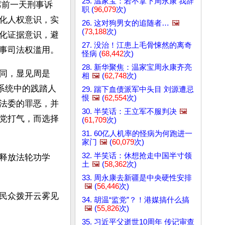
25. 温家宝：若不拿下周永康 我辞
席前一天刑事诉
职 (
96,079
次)
化人权意识，实
26. 这对狗男女的追随者…
🖼️
(
73,188
次)
化证据意识，避
27. 没治！江患上毛骨悚然的离奇
事司法权滥用。
怪病 (
68,442
次)
28. 新华聚焦：温家宝周永康齐亮
同，显见周是
相
🖼️
(
62,748
次)
系统中的践踏人
29. 踹下血债派军中头目 刘源遭忌
恨
🖼️
(
62,554
次)
法委的罪恶，并
30. 半笑话：王立军不服判决
🖼️
党打气，而选择
(
61,709
次)
31. 60亿人机率的怪病为何跑进一
家门
🖼️
(
60,079
次)
32. 半笑话：休想抢走中国半寸领
释放法轮功学
土
🖼️
(
58,362
次)
33. 周永康去新疆是中央硬性安排
🖼️
(
56,446
次)
民众拨开云雾见
34. 胡温“监党”？！港媒搞什么搞
🖼️
(
55,826
次)
35. 习近平父逝世10周年 传记审查