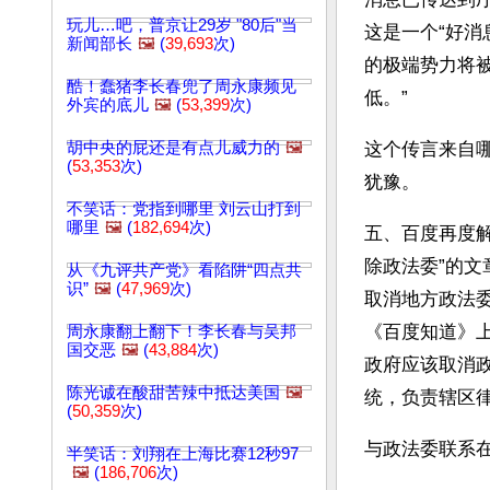
玩儿…吧，普京让29岁 "80后"当
这是一个“好消
新闻部长
🖼️
(
39,693
次)
的极端势力将
酷！蠢猪李长春兜了周永康频见
低。”
外宾的底儿
🖼️
(
53,399
次)
胡中央的屁还是有点儿威力的
🖼️
这个传言来自
(
53,353
次)
犹豫。
不笑话：党指到哪里 刘云山打到
哪里
🖼️
(
182,694
次)
五、百度再度解
除政法委”的
从《九评共产党》看陷阱“四点共
识”
🖼️
(
47,969
次)
取消地方政法
《百度知道》上
周永康翻上翻下！李长春与吴邦
国交恶
🖼️
(
43,884
次)
政府应该取消
陈光诚在酸甜苦辣中抵达美国
🖼️
统，负责辖区律
(
50,359
次)
与政法委联系
半笑话：刘翔在上海比赛12秒97
🖼️
(
186,706
次)