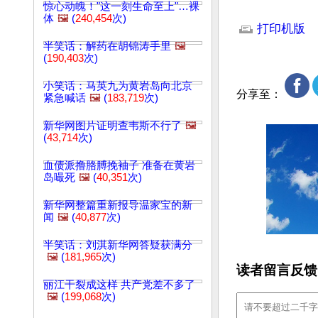
惊心动魄！"这一刻生命至上"…裸
文章网址: http://w
体
🖼️
(
240,454
次)
打印机版
半笑话：解药在胡锦涛手里
🖼️
(
190,403
次)
小笑话：马英九为黄岩岛向北京
分享至：
紧急喊话
🖼️
(
183,719
次)
新华网图片证明查韦斯不行了
🖼️
(
43,714
次)
血债派撸胳膊挽袖子 准备在黄岩
岛嘬死
🖼️
(
40,351
次)
新华网整篇重新报导温家宝的新
闻
🖼️
(
40,877
次)
半笑话：刘淇新华网答疑获满分
🖼️
(
181,965
次)
读者留言反馈
丽江干裂成这样 共产党差不多了
🖼️
(
199,068
次)