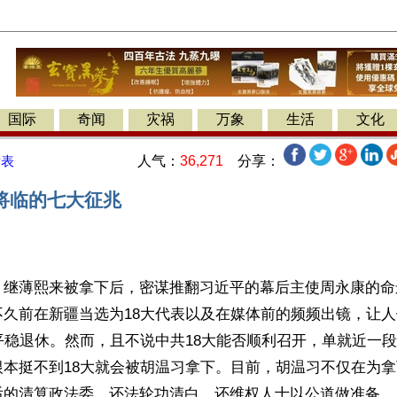
国际
奇闻
灾祸
万象
生活
文化
人气：
36,271
分享：
发表
将临的七大征兆
】继薄熙来被拿下后，密谋推翻习近平的幕后主使周永康的命
不久前在新疆当选为18大代表以及在媒体前的频频出镜，让
平稳退休。然而，且不说中共18大能否顺利召开，单就近一
根本挺不到18大就会被胡温习拿下。目前，胡温习不仅在为
后的清算政法委、还法轮功清白、还维权人士以公道做准备。