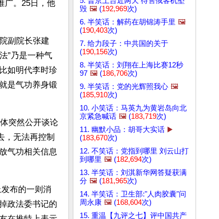
5. 普京上台近两天 待售俄客机坠
推广。25日，他
毁
🖼️
(
192,969
次)
6. 半笑话：解药在胡锦涛手里
🖼️
(
190,403
次)
学院副院长张建
7. 给力段子：中共国的关于
(
190,156
次)
法”乃是一种气
8. 半笑话：刘翔在上海比赛12秒
比如明代李时珍
97
🖼️
(
186,706
次)
就是气功养身锻
9. 半笑话：党的光辉照我心
🖼️
(
185,910
次)
10. 小笑话：马英九为黄岩岛向北
京紧急喊话
🖼️
(
183,719
次)
媒体突然公开谈论
11. 幽默小品：胡哥大实话
▶️
去，无法再控制
(
183,670
次)
12. 不笑话：党指到哪里 刘云山打
放气功相关信息
到哪里
🖼️
(
182,694
次)
13. 半笑话：刘淇新华网答疑获满
分
🖼️
(
181,965
次)
上发布的一则消
14. 半笑话：卫生部:"人肉胶囊"问
周永康
🖼️
(
168,604
次)
掉政法委书记的
15. 重温【九评之七】评中国共产
友在推特上表示