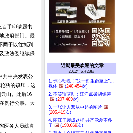
三百手印请愿书
地政府部门。最
不同于以往抓到
及政法委继续保
近期最受欢迎的文章
2012年5月28日
中共中央发表公
1. 惊心动魄！"这一刻生命至上"…
法轮功的镇压，这
裸体
🖼️
(
240,454
次)
云山。此后16
2. 不笑话两则：汪洋点拨胡锦涛
🖼️
(
207,489
次)
在例行公事。大
3. 一张让人悲从中起的图片
🖼️
(
205,419
次)
4. 丽江干裂成这样 共产党差不多
了
🖼️
(
199,068
次)
肃省医务人员练真