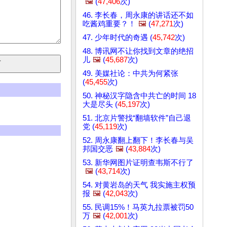
🖼️
(
47,406
次)
46. 李长春，周永康的讲话还不如
吃酱鸡重要？！
🖼️
(
47,271
次)
47. 少年时代的奇遇 (
45,742
次)
48. 博讯网不让你找到文章的绝招
儿
🖼️
(
45,687
次)
49. 美媒社论：中共为何紧张
(
45,455
次)
50. 神秘汉字隐含中共亡的时间 18
大是尽头 (
45,197
次)
51. 北京片警找“翻墙软件”自己退
党 (
45,119
次)
52. 周永康翻上翻下！李长春与吴
邦国交恶
🖼️
(
43,884
次)
53. 新华网图片证明查韦斯不行了
🖼️
(
43,714
次)
54. 对黄岩岛的天气 我实施主权预
报
🖼️
(
42,043
次)
55. 民调15%！马英九拉票被罚50
万
🖼️
(
42,001
次)