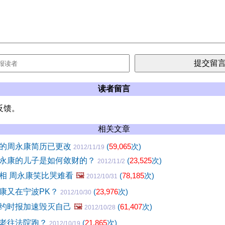
读者留言
反馈。
相关文章
的周永康简历已更改
(
59,065
次)
2012/11/19
永康的儿子是如何敛财的？
(
23,525
次)
2012/11/2
相 周永康笑比哭难看
🖼️
(
78,185
次)
2012/10/31
康又在宁波PK？
(
23,976
次)
2012/10/30
约时报加速毁灭自己
🖼️
(
61,407
次)
2012/10/28
老往法院跑？
(
21,865
次)
2012/10/19