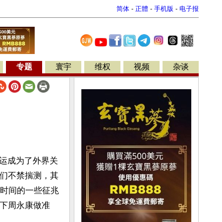
简体
-
正體
-
手机版
-
电子报
专题
寰宇
维权
视频
杂谈
运成为了外界关
人们不禁揣测，其
段时间的一些征兆
拿下周永康做准