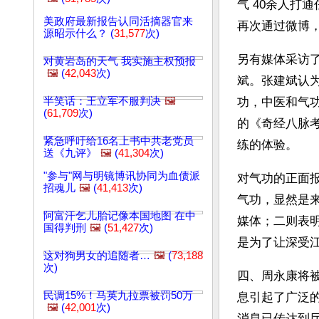
气 40余人打
美政府最新报告认同活摘器官来
再次通过微博
源昭示什么？ (
31,577
次)
另有媒体采访
对黄岩岛的天气 我实施主权预报
🖼️
(
42,043
次)
斌。张建斌认为
半笑话：王立军不服判决
🖼️
功，中医和气
(
61,709
次)
的《奇经八脉
紧急呼吁给16名上书中共老党员
练的体验。
送《九评》
🖼️
(
41,304
次)
"参与"网与明镜博讯协同为血债派
对气功的正面报
招魂儿
🖼️
(
41,413
次)
气功，显然是
阿富汗乞儿胎记像本国地图 在中
媒体；二则表
国得判刑
🖼️
(
51,427
次)
是为了让深受
这对狗男女的追随者…
🖼️
(
73,188
次)
四、周永康将被
民调15%！马英九拉票被罚50万
息引起了广泛
🖼️
(
42,001
次)
消息已传达到