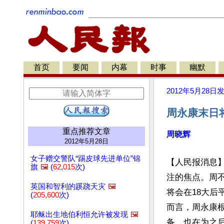
首页
要闻
内幕
时事
幽默
2012年5月28日
周永康末日
重点推荐文章
周晓辉
2012年5月28日
女子赠交警队“踢皮球先进单位”锦
【人民报消息
旗
🖼️
(
62,015
次)
注的焦点。周
英国和智利的蹊跷天灾
🖼️
将会在18大后
(
205,600
次)
而言，周永康
耶稣出生地伯利恒允许被发现
🖼️
备，也在为之
(
139,759
次)