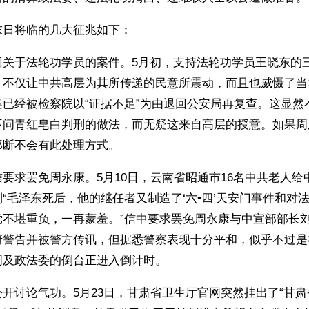
末日将临的几大征兆如下：
回关于法轮功学员的案件。5月初，支持法轮功学员王晓东的
，不仅让中共高层为其所传递的民意所震动，而且也威慑了当
案已经被检察院以“证据不足”为由退回公安局再复查。这显然
不问青红皂白判刑的做法，而无疑这来自高层的授意。如果周
那断不会有此处理方式。
要求罢免周永康。5月10日，云南省昭通市16名中共老人给
“毛泽东死后，他的继任者又制造了‘六•四’天安门事件和对
不堪重负，一再蒙羞。”信中要求罢免周永康与中宣部部长刘
府警告并被警方传讯，但据悉警察表现十分平和，似乎不过是
周及政法委的倒台正进入倒计时。
开讨论气功。5月23日，甘肃省卫生厅官网突然挂出了“甘