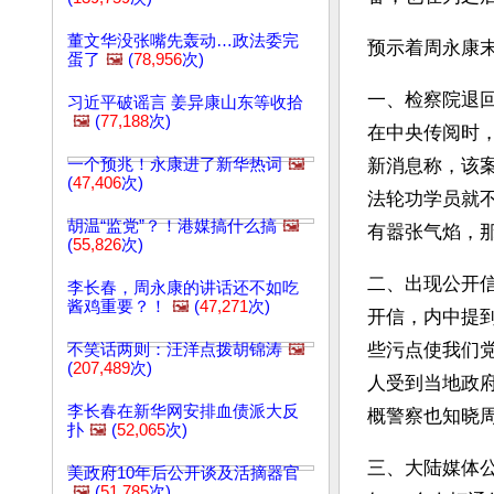
董文华没张嘴先轰动…政法委完
预示着周永康
蛋了
🖼️
(
78,956
次)
一、检察院退
习近平破谣言 姜异康山东等收拾
🖼️
(
77,188
次)
在中央传阅时
一个预兆！永康进了新华热词
🖼️
新消息称，该
(
47,406
次)
法轮功学员就
胡温“监党”？！港媒搞什么搞
🖼️
有嚣张气焰，
(
55,826
次)
二、出现公开信
李长春，周永康的讲话还不如吃
酱鸡重要？！
🖼️
(
47,271
次)
开信，内中提到
些污点使我们党
不笑话两则：汪洋点拨胡锦涛
🖼️
(
207,489
次)
人受到当地政
李长春在新华网安排血债派大反
概警察也知晓
扑
🖼️
(
52,065
次)
三、大陆媒体公
美政府10年后公开谈及活摘器官
🖼️
(
51,785
次)