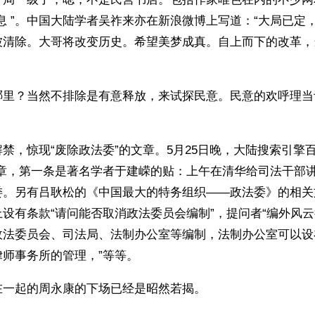
息 ”。中国大陆学者吴祚来亦在新浪微博上写道：“大局已定
被清除。大哥将改变历史。希望美梦成真。自上而下的改革，
哪里？当然不排除是有意释放，来试探民意。民意的欢呼理当
禁，惊现“废除政法委”的文章。5月25日晚，大陆搜索引擎
文章，第一条是著名学者于建嵘的贴：上午在清华给司法干部
委。另有吕耿松的《中国最大的特务组织——政法委》的相关
设有条款“请问能否取消政法委员会编制”，提问者“编外风云
政法委员会、司法局、法制办公室等编制，法制办公室可以设
师事务所的管理，”等等。
在一起的周永康的下场已经是昭然若揭。