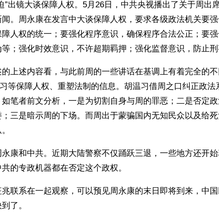
迫”出镜大谈保障人权。5月26日，中共央视播出了关于周出
新闻。周永康在发言中大谈保障人权，要求各级政法机关要强
保障人权的统一；要强化程序意识，确保程序合法公正；要强
为等；强化时效意识，不许超期羁押；强化监督意识，防止刑
述的上述内容看，与此前周的一些讲话在基调上有着完全的不
胡温习等保障人权、重塑法制的信息。胡温习借周之口纠正政法
，如笔者前文分析，一是为切割自身与周的罪恶；二是否定政
委；三是暗示周的下场。而周出于蒙骗国内无知民众以及给死
从。
周永康和中共。近期大陆警察不仅踊跃三退，一些地方还开始
中共的专政机器都在否定这个政权。
征兆联系在一起观察，可以预见周永康的末日即将到来，中国
到了。 