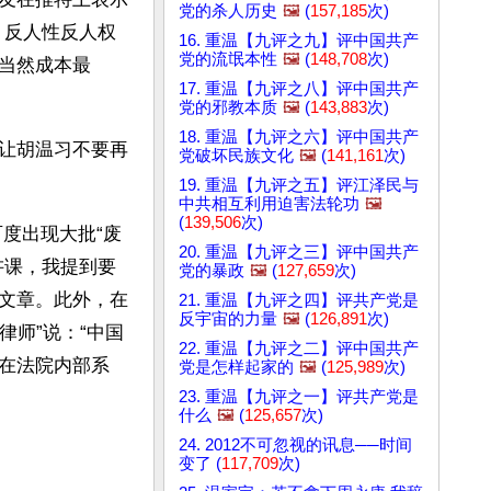
党的杀人历史
🖼️
(
157,185
次)
，反人性反人权
16. 重温【九评之九】评中国共产
党的流氓本性
🖼️
(
148,708
次)
当然成本最
17. 重温【九评之八】评中国共产
党的邪教本质
🖼️
(
143,883
次)
18. 重温【九评之六】评中国共产
让胡温习不要再
党破坏民族文化
🖼️
(
141,161
次)
19. 重温【九评之五】评江泽民与
中共相互利用迫害法轮功
🖼️
(
139,506
次)
百度出现大批“废
20. 重温【九评之三】评中国共产
讲课，我提到要
党的暴政
🖼️
(
127,659
次)
文章。此外，在
21. 重温【九评之四】评共产党是
反宇宙的力量
🖼️
(
126,891
次)
律师”说：“中国
22. 重温【九评之二】评中国共产
在法院内部系
党是怎样起家的
🖼️
(
125,989
次)
23. 重温【九评之一】评共产党是
什么
🖼️
(
125,657
次)
24. 2012不可忽视的讯息──时间
变了 (
117,709
次)