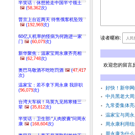
半笑话：休想抢走中国半寸领土
🖼️
(
58,362
次)
普京上台近两天 待售俄客机坠毁
🖼️
(
192,969
次)
60亿人机率的怪病为何跑进一家
读者暱称:
门
🖼️
(
60,079
次)
新华聚焦：温家宝周永康齐亮相
🖼️
(
62,748
次)
欢迎您的留言
奥巴马敬酒不吃吃罚酒
🖼️
(
47,417
次)
温家宝：若不拿下周永康 我辞职
好快！新华网
(
96,079
次)
中共黑老大周
台湾大车祸！马英九见韩寒矮三
九常委集体亮
辈
🖼️
(
35,812
次)
温家宝与周永
半笑话：卫生部:"人肉胶囊"问周永
康
🖼️
(
168,604
次)
周永康利用纽
周永康为什么