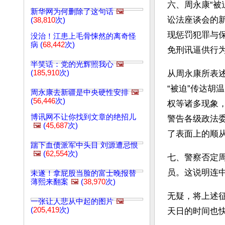
六、周永康“被
新华网为何删除了这句话
🖼️
讼法座谈会的
(
38,810
次)
现惩罚犯罪与
没治！江患上毛骨悚然的离奇怪
病 (
68,442
次)
免刑讯逼供行
半笑话：党的光辉照我心
🖼️
(
185,910
次)
从周永康所表
“被迫”传达
周永康去新疆是中央硬性安排
🖼️
(
56,446
次)
权等诸多现象
博讯网不让你找到文章的绝招儿
警告各级政法
🖼️
(
45,687
次)
了表面上的顺
踹下血债派军中头目 刘源遭忌恨
🖼️
(
62,554
次)
七、警察否定
员。这说明连
未遂！拿屁股当脸的富士晚报替
薄熙来翻案
🖼️
(
38,970
次)
无疑，将上述
一张让人悲从中起的图片
🖼️
(
205,419
次)
天日的时间也快