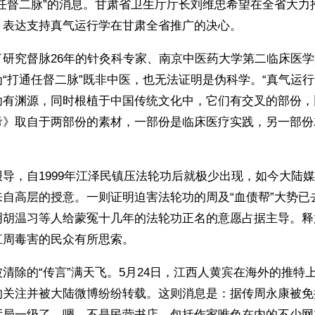
通任督二脉”的消息。甘肃省卫生厅厅长刘维忠希望在全省大力
，表达支持真气运行学在甘肃全省推广的决心。
了研究督脉26年的针灸科专家、南京中医药大学第二临床医
“打通任督二脉”既非中医，也无法证明是伪科学。“真气运行
功有渊源，同时根植于中国传统文化中，它们有交叉的部份，
考》取自于两部份的素材，一部份是临床医疗实践，另一部份
导，自1999年江泽民镇压法轮功后就极少出现，如今大陆
来自高层的授意。一则证明迫害法轮功的周及“血债帮”大势已
明胡温习等人给蒙冤十几年的法轮功正名的意愿占据主导。释
江周毒害的民众有所思索。
清除的“传言”满天飞。5月24日，江西人黄宾在海外的推特
的关注并被大陆微博纷纷转载。这则消息是：据传周永康被免
厅局一级了，嗯，不是民营书店。包括作家唯色在内的不少网