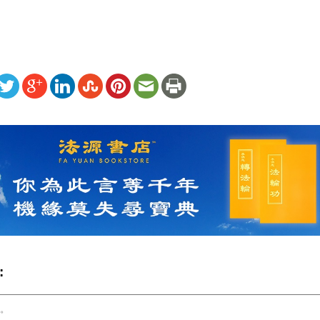
ww.renminbao.com/rmb/articles/2012/5/28/56629.html
: