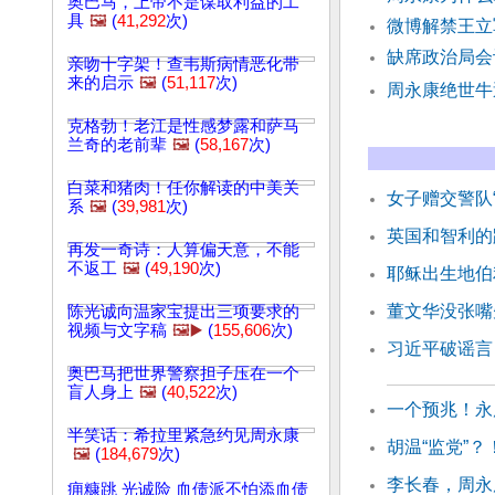
奥巴马，上帝不是谋取利益的工
具
🖼️
(
41,292
次)
微博解禁王立
缺席政治局会
亲吻十字架！查韦斯病情恶化带
来的启示
🖼️
(
51,117
次)
周永康绝世牛
克格勃！老江是性感梦露和萨马
兰奇的老前辈
🖼️
(
58,167
次)
白菜和猪肉！任你解读的中美关
女子赠交警队
系
🖼️
(
39,981
次)
英国和智利的
再发一奇诗：人算偏天意，不能
不返工
🖼️
(
49,190
次)
耶稣出生地伯
董文华没张嘴
陈光诚向温家宝提出三项要求的
视频与文字稿
🖼️▶️
(
155,606
次)
习近平破谣言
奥巴马把世界警察担子压在一个
盲人身上
🖼️
(
40,522
次)
一个预兆！永
半笑话：希拉里紧急约见周永康
胡温“监党”
🖼️
(
184,679
次)
李长春，周永
痈糠跳 光诚险 血债派不怕添血债