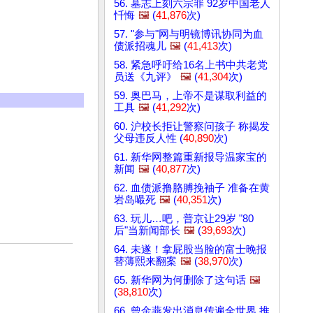
56. 墓志上刻六宗罪 92岁中国老人
忏悔
🖼️
(
41,876
次)
57. "参与"网与明镜博讯协同为血
债派招魂儿
🖼️
(
41,413
次)
58. 紧急呼吁给16名上书中共老党
员送《九评》
🖼️
(
41,304
次)
59. 奥巴马，上帝不是谋取利益的
工具
🖼️
(
41,292
次)
60. 沪校长拒让警察问孩子 称揭发
父母违反人性 (
40,890
次)
61. 新华网整篇重新报导温家宝的
新闻
🖼️
(
40,877
次)
62. 血债派撸胳膊挽袖子 准备在黄
岩岛嘬死
🖼️
(
40,351
次)
63. 玩儿…吧，普京让29岁 "80
后"当新闻部长
🖼️
(
39,693
次)
64. 未遂！拿屁股当脸的富士晚报
替薄熙来翻案
🖼️
(
38,970
次)
65. 新华网为何删除了这句话
🖼️
(
38,810
次)
66. 曾金燕发出消息传遍全世界 推