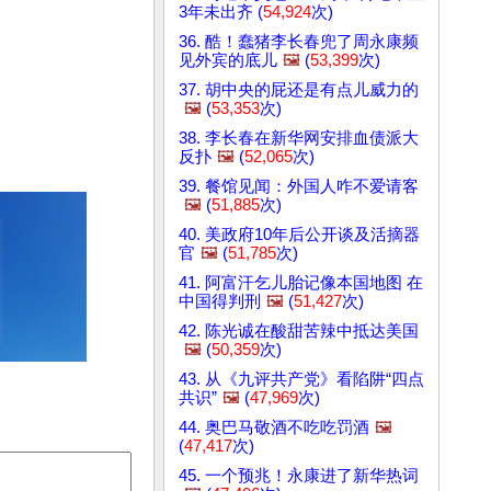
3年未出齐 (
54,924
次)
36. 酷！蠢猪李长春兜了周永康频
见外宾的底儿
🖼️
(
53,399
次)
37. 胡中央的屁还是有点儿威力的
🖼️
(
53,353
次)
38. 李长春在新华网安排血债派大
反扑
🖼️
(
52,065
次)
39. 餐馆见闻：外国人咋不爱请客
🖼️
(
51,885
次)
40. 美政府10年后公开谈及活摘器
官
🖼️
(
51,785
次)
41. 阿富汗乞儿胎记像本国地图 在
中国得判刑
🖼️
(
51,427
次)
42. 陈光诚在酸甜苦辣中抵达美国
🖼️
(
50,359
次)
43. 从《九评共产党》看陷阱“四点
共识”
🖼️
(
47,969
次)
44. 奥巴马敬酒不吃吃罚酒
🖼️
(
47,417
次)
45. 一个预兆！永康进了新华热词