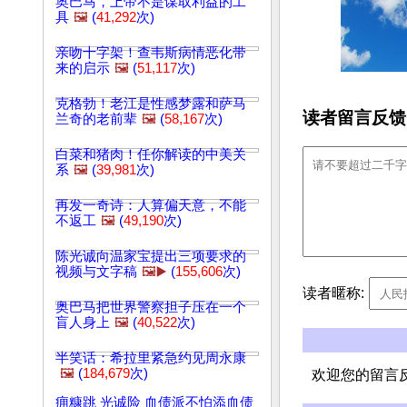
奥巴马，上帝不是谋取利益的工
具
🖼️
(
41,292
次)
亲吻十字架！查韦斯病情恶化带
来的启示
🖼️
(
51,117
次)
克格勃！老江是性感梦露和萨马
读者留言反馈
兰奇的老前辈
🖼️
(
58,167
次)
白菜和猪肉！任你解读的中美关
系
🖼️
(
39,981
次)
再发一奇诗：人算偏天意，不能
不返工
🖼️
(
49,190
次)
陈光诚向温家宝提出三项要求的
视频与文字稿
🖼️▶️
(
155,606
次)
读者暱称:
奥巴马把世界警察担子压在一个
盲人身上
🖼️
(
40,522
次)
半笑话：希拉里紧急约见周永康
🖼️
(
184,679
次)
欢迎您的留言
痈糠跳 光诚险 血债派不怕添血债