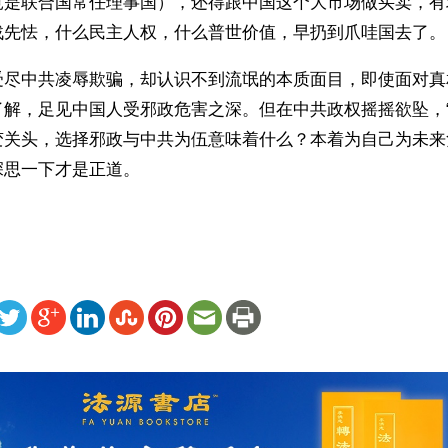
竟是联合国常任理事国），还得跟中国这个大市场做买卖，有
战先怯，什么民主人权，什么普世价值，早扔到爪哇国去了。
受尽中共凌辱欺骗，却认识不到流氓的本质面目，即使面对真
了解，足见中国人受邪政危害之深。但在中共政权摇摇欲坠，“
变关头，选择邪政与中共为伍意味着什么？本着为自己为未来
思一下才是正道。 
ww.renminbao.com/rmb/articles/2012/5/24/56603.html