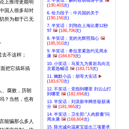
5. 半笑话：解药在胡锦涛手里
🖼️
论上推理更能明
(
190,403
次)
中国人很多却对
6. 给力段子：中共国的关于
(
190,156
次)
切所为都于己无
7. 半笑话：刘翔在上海比赛12秒
97
🖼️
(
186,706
次)
8. 半笑话：党的光辉照我心
🖼️
。
(
185,910
次)
9. 半笑话：希拉里紧急约见周永
过去不这样；
康
🖼️
(
184,679
次)
10. 小笑话：马英九为黄岩岛向北
下面把它搞坏搞
京紧急喊话
🖼️
(
183,719
次)
11. 幽默小品：胡哥大实话
▶️
(
183,670
次)
12. 不笑话：党指到哪里 刘云山打
人、腐败，历朝
到哪里
🖼️
(
182,694
次)
吗？当然，也有
13. 半笑话：刘淇新华网答疑获满
分
🖼️
(
181,965
次)
14. 半笑话：卫生部:"人肉胶囊"问
周永康
🖼️
(
168,604
次)
言能骗那么多人
15. 陈光诚向温家宝提出三项要求