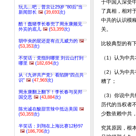
于中国人深受
玩儿…吧，普京让29岁 "80后"当
了真相，相对
新闻部长
🖼️
(
39,693
次)
中共的认识模
酷！蠢猪李长春兜了周永康频见
关。
外宾的底儿
🖼️
(
53,399
次)
胡中央的屁还是有点儿威力的
🖼️
比较典型的有
(
53,353
次)
（1）认为中
不笑话：党指到哪里 刘云山打到
哪里
🖼️
(
182,694
次)
（2）认为中共
从《九评共产党》看陷阱“四点共
识”
🖼️
(
47,969
次)
糟了；
周永康翻上翻下！李长春与吴邦
（3）你说中
国交恶
🖼️
(
43,884
次)
历代的当权者
陈光诚在酸甜苦辣中抵达美国
🖼️
少数依赖中共
(
50,359
次)
半笑话：刘翔在上海比赛12秒97
究其原因，根
🖼️
(
186,706
次)