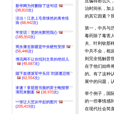
且骗得那么久
新华网为何删除了这句话
🖼️
治时间长，加
(
38,810
次)
的其它因素？
没治！江患上毛骨悚然的离奇怪
病 (
68,442
次)
第一，中共与
半笑话：党的光辉照我心
🖼️
毒药除了毒害
(
185,910
次)
夫、叶利钦那
周永康去新疆是中央硬性安排
🖼️
中共不会，相
(
56,446
次)
则完全抵触普
博讯网不让你找到文章的绝招儿
🖼️
(
45,687
次)
在于他们始终
踹下血债派军中头目 刘源遭忌恨
的。有了这种
🖼️
(
62,554
次)
展中的问题，
未遂！拿屁股当脸的富士晚报替
薄熙来翻案
🖼️
(
38,970
次)
举个例子，国
的一些事情感
一张让人悲从中起的图片
🖼️
(
205,419
次)
在现代社会简