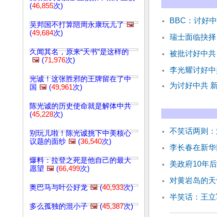
(
46,855
次)
BBC：讨好
吴邦国不打算陪周永康玩儿了
🖼️
(
49,684
次)
瑞士面临抉择
久闻其名，原来“天书”是这样的
被批讨好中共
🖼️
(
71,976
次)
李光耀讨好中
光诚！这张胜邪的王牌留在了中
为讨好中共 
国
🖼️
(
49,961
次)
陈光诚的历史使命就是解体中共
(
45,228
次)
不笑话两则：
别玩儿啦！陈光诚挑下中美核心
议题的面纱
🖼️
(
36,540
次)
李长春在新华
爆料：拉登之死是他自己的最大
美政府10年
愿望
🖼️
(
66,499
次)
对黄岩岛的天
奥巴马与叶公好龙
🖼️
(
40,933
次)
半笑话：王立
多么孤独的混小子
🖼️
(
45,387
次)