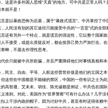
待。这是许多外国人思维“天真”的地方。可中共是正常人吗？
根本就不是！
谎言是以暴政恐怖为后盾，属于“暴政式谎言”。中共掌控了中
谎，人民没有别的其它途径只能接受中共的“一言堂”式的全部
谎言还有另外一个特点，就是谎言的强迫性，它以整个国家政
何人不接受，或提出质疑反对，都会按异己势力严加打击。在
若寒蝉，不愿去作理性思考。
的代价只能被中共所欺骗，并且严重障碍他们对事情真相和本
会，民主、自由、平等、人权这些普世价值是他们的立国之本
。但这些在中国都是不能碰的禁区，中国的一些有识之士为此
天的高智晟、艾未未、胡佳、陈光诚都是例证，中共也在国际
正义准则。对此，美国作为“世界警察”可有什么办法？几乎没
共扣上干涉内政的帽子。因为讨好中共，甚至有时还得依赖中