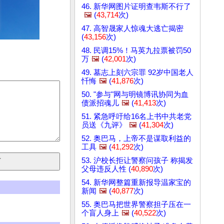
46. 新华网图片证明查韦斯不行了
🖼️
(
43,714
次)
47. 高智晟家人惊魂大逃亡揭密
(
43,156
次)
48. 民调15%！马英九拉票被罚50
万
🖼️
(
42,001
次)
49. 墓志上刻六宗罪 92岁中国老人
忏悔
🖼️
(
41,876
次)
50. "参与"网与明镜博讯协同为血
债派招魂儿
🖼️
(
41,413
次)
51. 紧急呼吁给16名上书中共老党
员送《九评》
🖼️
(
41,304
次)
52. 奥巴马，上帝不是谋取利益的
工具
🖼️
(
41,292
次)
53. 沪校长拒让警察问孩子 称揭发
父母违反人性 (
40,890
次)
54. 新华网整篇重新报导温家宝的
新闻
🖼️
(
40,877
次)
55. 奥巴马把世界警察担子压在一
个盲人身上
🖼️
(
40,522
次)