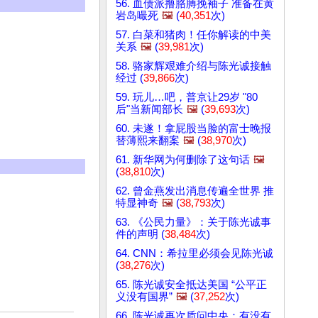
56. 血债派撸胳膊挽袖子 准备在黄
岩岛嘬死
🖼️
(
40,351
次)
57. 白菜和猪肉！任你解读的中美
关系
🖼️
(
39,981
次)
58. 骆家辉艰难介绍与陈光诚接触
经过 (
39,866
次)
59. 玩儿…吧，普京让29岁 "80
后"当新闻部长
🖼️
(
39,693
次)
60. 未遂！拿屁股当脸的富士晚报
替薄熙来翻案
🖼️
(
38,970
次)
61. 新华网为何删除了这句话
🖼️
(
38,810
次)
62. 曾金燕发出消息传遍全世界 推
特显神奇
🖼️
(
38,793
次)
63. 《公民力量》：关于陈光诚事
件的声明 (
38,484
次)
64. CNN：希拉里必须会见陈光诚
(
38,276
次)
65. 陈光诚安全抵达美国 “公平正
义没有国界”
🖼️
(
37,252
次)
66. 陈光诚再次质问中央：有没有