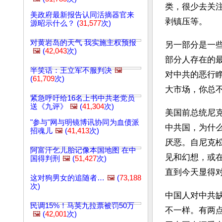
类，很少去关
美政府最新报告认同活摘器官来
剥镇压等。
源昭示什么？ (
31,577
次)
对黄岩岛的天气 我实施主权预报
另一部分是一
🖼️
(
42,043
次)
部分人存在的
半笑话：王立军不服判决
🖼️
对中共的恶行
(
61,709
次)
大市场，你总
紧急呼吁给16名上书中共老党员
送《九评》
🖼️
(
41,304
次)
美国前总统尼
"参与"网与明镜博讯协同为血债派
中共国，为什
招魂儿
🖼️
(
41,413
次)
厌恶。自尼克
阿富汗乞儿胎记像本国地图 在中
见和幻想，或
国得判刑
🖼️
(
51,427
次)
直到今天显得
这对狗男女的追随者…
🖼️
(
73,188
次)
中国人对中共
民调15%！马英九拉票被罚50万
不一样。有两
🖼️
(
42,001
次)