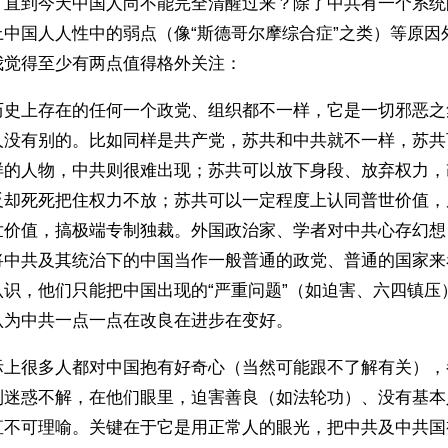
，直到今天中国人尚不能完全清醒过来？除了中共有一个系统
上中国人人性中的弱点（像“斯德哥尔摩综合症”之类）等原因
我觉得至少有两点值得格外关注：
历史上存在的任何一个政党、组织都不一样，它是一切邪恶之
人没有别的。比如同样是共产党，苏共和中共就不一样，苏共
样的人物，中共则很难出现；苏共可以放下身段、放弃权力，
反却死死把住权力不放；苏共可以一定程度上认同普世价值，
世价值，搞极端专制独裁。外国政治家、学者对中共心存幻想
将中共及其统治下的中国当作一般普通的政党、普通的国家来
认识，他们只能把中国出现的“严重问题”（如迫害、六四镇压
认为中共一点一点在改良在进步在变好。
际上很多人都对中国抱有好奇心（当然可能跟不了解有关），
到迷惑不解，在他们眼里，迫害善良（如法轮功）、没有基本
直不可理喻。关键在于它是用正常人的眼光，把中共及中共国