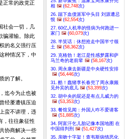
25. 新华聚焦：温家宝周永康齐亮
是正常的政党正
相
🖼️
(
62,748
次)
26. 踹下血债派军中头目 刘源遭忌
恨
🖼️
(
62,554
次)
国社会一切，几
27. 60亿人机率的怪病为何跑进一
家门
🖼️
(
60,079
次)
欺骗灌输。除此
28. 半笑话：休想抢走中国半寸领
权的名义强行压
土
🖼️
(
58,362
次)
这种情况下，中
29. 克格勃！老江是性感梦露和萨
马兰奇的老前辈
🖼️
(
58,167
次)
30. 周永康去新疆是中央硬性安排
🖼️
(
56,446
次)
质的了解。
31. 酷！蠢猪李长春兜了周永康频
见外宾的底儿
🖼️
(
53,399
次)
，迄今为止也被
32. 胡中央的屁还是有点儿威力的
🖼️
(
53,353
次)
曾经屡遭镇压迫
33. 餐馆见闻：外国人咋不爱请客
上蛮不讲理，违
🖼️
(
51,885
次)
有，往往象征性
34. 阿富汗乞儿胎记像本国地图 在
中国得判刑
🖼️
(
51,427
次)
共协商解决一些
35. 亲吻十字架！查韦斯病情恶化