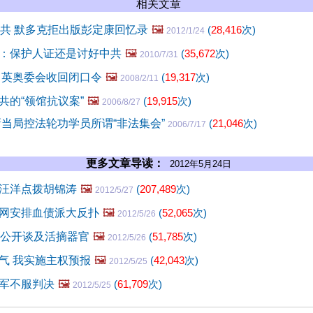
相关文章
中共 默多克拒出版彭定康回忆录
🖼️
(
28,416
次)
2012/1/24
：保护人证还是讨好中共
🖼️
(
35,672
次)
2010/7/31
 英奥委会收回闭口令
🖼️
(
19,317
次)
2008/2/11
共的“领馆抗议案”
🖼️
(
19,915
次)
2006/8/27
新当局控法轮功学员所谓“非法集会”
(
21,046
次)
2006/7/17
更多文章导读：
2012年5月24日
汪洋点拨胡锦涛
🖼️
(
207,489
次)
2012/5/27
网安排血债派大反扑
🖼️
(
52,065
次)
2012/5/26
后公开谈及活摘器官
🖼️
(
51,785
次)
2012/5/26
气 我实施主权预报
🖼️
(
42,043
次)
2012/5/25
军不服判决
🖼️
(
61,709
次)
2012/5/25