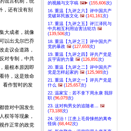
的谎言机制，统
的视频与文字稿
🖼️▶️
(
155,606
次)
外，还有没有别
16. 重温【九评之六】评中国共产
党破坏民族文化
🖼️
(
141,161
次)
17. 重温【九评之五】评江泽民与
中共相互利用迫害法轮功
🖼️
集大成者，就像
(
139,506
次)
可以出戈尔巴乔
18. 重温【九评之三】评中国共产
党的暴政
🖼️
(
127,659
次)
改走议会道路，
19. 重温【九评之四】评共产党是
反对专制，中共
反宇宙的力量
🖼️
(
126,891
次)
，最根本原因即
20. 重温【九评之二】评中国共产
党是怎样起家的
🖼️
(
125,989
次)
看待，这是致命
21. 重温【九评之一】评共产党是
）看作暂时的发
什么
🖼️
(
125,657
次)
22. 温家宝：若不拿下周永康 我辞
职 (
96,079
次)
23. 这对狗男女的追随者…
🖼️
都曾对中国发生
(
73,188
次)
人权等等现象，
24. 没治！江患上毛骨悚然的离奇
怪病 (
68,442
次)
视作正常的政党