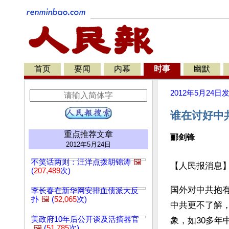
首页
要闻
内幕
时事
幽默
2012年5月24日
谁在讨好中
重点推荐文章
郦剑锋
2012年5月24日
不笑话两则：汪洋点拨胡锦涛
🖼️
【人民报消息
(
207,489
次)
国外对中共抱
李长春在新华网安排血债派大反
扑
🖼️
(
52,065
次)
中共更不了解
美政府10年后公开谈及活摘器官
象，如30多年
🖼️
(
51,785
次)