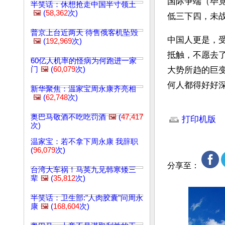
国际争端（毕
半笑话：休想抢走中国半寸领土
🖼️
(
58,362
次)
低三下四，未
普京上台近两天 待售俄客机坠毁
中国人更是，
🖼️
(
192,969
次)
抵触，不愿去
60亿人机率的怪病为何跑进一家
门
🖼️
(
60,079
次)
大势所趋的巨
何人都得好好深
新华聚焦：温家宝周永康齐亮相
🖼️
(
62,748
次)
文章网址: http://w
奥巴马敬酒不吃吃罚酒
🖼️
(
47,417
打印机版
次)
温家宝：若不拿下周永康 我辞职
(
96,079
次)
分享至：
台湾大车祸！马英九见韩寒矮三
辈
🖼️
(
35,812
次)
半笑话：卫生部:"人肉胶囊"问周永
康
🖼️
(
168,604
次)