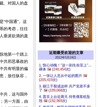
裁、对国人的盘
“中国通”。这
系的考虑，往往
人垂涎欲滴的庞
近期最受欢迎的文章
惊地第一个踏上
2012年5月24日
中共邪恶暴政的
1. 惊心动魄！"这一刻生命至上"…
中共有明显的偏
裸体
🖼️
(
240,454
次)
患，放任纵容，
2. 一张让人悲从中起的图片
🖼️
(
205,419
次)
3. 丽江干裂成这样 共产党差不多
了
🖼️
(
199,068
次)
中共，这与国外
4. 普京上台近两天 待售俄客机坠
毁
🖼️
(
192,969
次)
深；另一方面，由