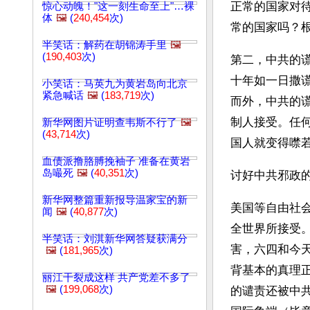
正常的国家对
惊心动魄！"这一刻生命至上"…裸
体
🖼️
(
240,454
次)
常的国家吗？
半笑话：解药在胡锦涛手里
🖼️
(
190,403
次)
第二，中共的
十年如一日撒
小笑话：马英九为黄岩岛向北京
紧急喊话
🖼️
(
183,719
次)
而外，中共的
制人接受。任
新华网图片证明查韦斯不行了
🖼️
(
43,714
次)
国人就变得噤
血债派撸胳膊挽袖子 准备在黄岩
岛嘬死
🖼️
(
40,351
次)
讨好中共邪政
新华网整篇重新报导温家宝的新
美国等自由社
闻
🖼️
(
40,877
次)
全世界所接受
半笑话：刘淇新华网答疑获满分
害，六四和今
🖼️
(
181,965
次)
背基本的真理
丽江干裂成这样 共产党差不多了
🖼️
(
199,068
次)
的谴责还被中