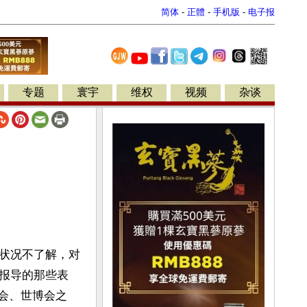
简体
-
正體
-
手机版
-
电子报
专题
寰宇
维权
视频
杂谈
状况不了解，对
报导的那些表
运会、世博会之