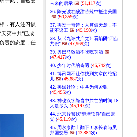
求于此，自然要
带来的启示
🖼️
(
51,117
次)
36. 陈光诚在酸甜苦辣中抵达美国
🖼️
(
50,359
次)
相，有人还习惯
37. 再发一奇诗：人算偏天意，不
能不返工
🖼️
(
49,190
次)
天灭中共”已成
38. 从《九评共产党》看陷阱“四点
负责的态度，任
共识”
🖼️
(
47,969
次)
39. 奥巴马敬酒不吃吃罚酒
🖼️
(
47,417
次)
40. 少年时代的奇遇 (
45,742
次)
41. 博讯网不让你找到文章的绝招
儿
🖼️
(
45,687
次)
42. 美媒社论：中共为何紧张
(
45,455
次)
43. 神秘汉字隐含中共亡的时间 18
大是尽头 (
45,197
次)
44. 北京片警找“翻墙软件”自己退
党 (
45,119
次)
45. 周永康翻上翻下！李长春与吴
邦国交恶
🖼️
(
43,884
次)