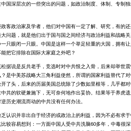
注中国深层次的一些突出的问题，如政治制度、体制、专制独
些政客政治家及学者，他们对中国有一定了解、研究，有的还是
最大问题，就是他们出于国与国之间经济与政治利益和战略关
睁一只眼闭一只眼。中国是这样一个举足轻重的大国，拥有让
不能把它排除在国际大家庭之外吧？
克松据说是反共老手，竞选时对中共恨之入骨，后来却举世震
么？是中美苏战略大三角利益使然，所谓的国家利益替代了对
松开了头，后来的历届美国总统除了少数如里根等，几乎都对
在中共的软硬兼施下，无可奈何地作出妥协。结果等于养虎遗
对逆历史潮流而动的中共没有任何办法。
缺乏认识并非出自于经济的或政治上的利益，因为不必有求于
点比较容易想到：一方面中国人受中共洗脑60多年，中毒很