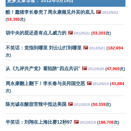
更多文章导读：
2012年5月19日
酷！蠢猪李长春兜了周永康频见外宾的底儿
🖼️
2012/5/22
(
53,399
次)
胡中央的屁还是有点儿威力的
🖼️
(
53,353
次)
2012/5/21
不笑话：党指到哪里 刘云山打到哪里
🖼️
(
182,694
2012/5/21
次)
从《九评共产党》看陷阱“四点共识”
🖼️
(
47,969
次)
2012/5/20
周永康翻上翻下！李长春与吴邦国交恶
🖼️
(
43,884
2012/5/19
次)
陈光诚在酸甜苦辣中抵达美国
🖼️
(
50,359
次)
2012/5/19
半笑话：刘翔在上海比赛12秒97
🖼️
(
186,706
次)
2012/5/19