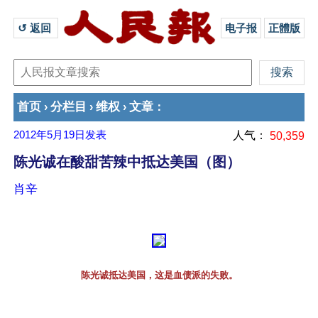
↺ 返回 
电子报
正體版
首页
分栏目
维权
文章
›
›
›
：
2012年5月19日
发表
人气：
50,359
陈光诚在酸甜苦辣中抵达美国（图）
肖辛
陈光诚抵达美国，这是血债派的失败。