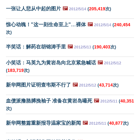
一张让人悲从中起的图片
🖼️
(
205,419
次)
2012/5/14
惊心动魄！"这一刻生命至上"…裸体
🖼️
(
240,454
2012/5/14
次)
半笑话：解药在胡锦涛手里
🖼️
(
190,403
次)
2012/5/13
小笑话：马英九为黄岩岛向北京紧急喊话
🖼️
2012/5/12
(
183,719
次)
新华网图片证明查韦斯不行了
🖼️
(
43,714
次)
2012/5/12
血债派撸胳膊挽袖子 准备在黄岩岛嘬死
🖼️
(
40,351
2012/5/11
次)
新华网整篇重新报导温家宝的新闻
🖼️
(
40,877
次)
2012/5/11