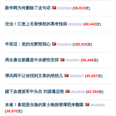
新华网为何删除了这句话
🖼️
(
38,810
次)
2012/5/18
没治！江患上毛骨悚然的离奇怪病
(
68,442
次)
2012/5/18
半笑话：党的光辉照我心
🖼️
(
185,910
次)
2012/5/18
周永康去新疆是中央硬性安排
🖼️
(
56,446
次)
2012/5/17
博讯网不让你找到文章的绝招儿
🖼️
(
45,687
次)
2012/5/17
踹下血债派军中头目 刘源遭忌恨
🖼️
(
62,554
次)
2012/5/16
未遂！拿屁股当脸的富士晚报替薄熙来翻案
🖼️
2012/5/14
(
38,970
次)