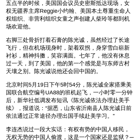
五点半的时候，美国国会议员史密斯抵达现场，女
权无疆界主席Reggie小约翰、美国本土尊重生命人
权组织、非营利组织女童之声创建人柴玲等都到机
场欢迎他。
右脚三处骨折打着石膏的陈光诚，虽然经过了长途
飞行，但在机场现身时，架着双拐，身穿雪白崭新
衬衫，精神抖擞，笑容满面。七年了，他没有休息
过一天，到了美国，他的第一个感觉是与东师古村
天壤之别。陈光诚说他还会回中国的。
北京时间5月19日下午5时54分，陈光诚全家搭乘美
国联合航空编号UA88的班机起飞，一小时零一分钟
后，新华社低调发布短讯《陈光诚依法办理赴美手
续》，报道说：“据悉，山东省沂南县人陈光诚日前
依法通过正常途径办理出国手续赴美学习。” 
李连杰说过一段大实话：有权有势的中国人移民，
无权无势的中国人偷渡，这是一个国家还是监狱？─