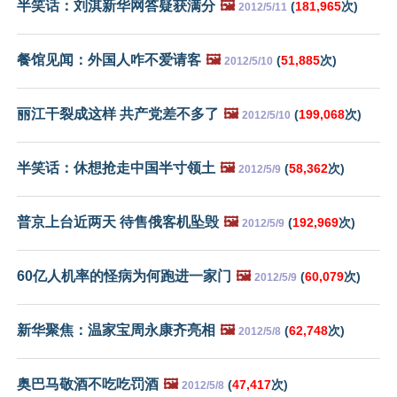
半笑话：刘淇新华网答疑获满分
🖼️
(
181,965
次)
2012/5/11
餐馆见闻：外国人咋不爱请客
🖼️
(
51,885
次)
2012/5/10
丽江干裂成这样 共产党差不多了
🖼️
(
199,068
次)
2012/5/10
半笑话：休想抢走中国半寸领土
🖼️
(
58,362
次)
2012/5/9
普京上台近两天 待售俄客机坠毁
🖼️
(
192,969
次)
2012/5/9
60亿人机率的怪病为何跑进一家门
🖼️
(
60,079
次)
2012/5/9
新华聚焦：温家宝周永康齐亮相
🖼️
(
62,748
次)
2012/5/8
奥巴马敬酒不吃吃罚酒
🖼️
(
47,417
次)
2012/5/8