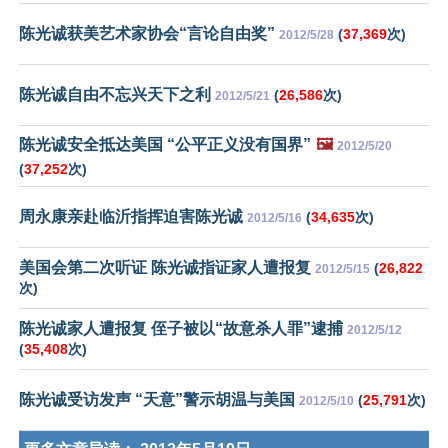
陈光诚获美艺术家协会“言论自由奖”
(
37,369
次)
2012/5/28
陈光诚自由不忘兴天下之利
(
26,586
次)
2012/5/21
陈光诚安全抵达美国 “公平正义没有国界”
🖼️
2012/5/20
(
37,252
次)
周永康亲赴临沂指挥迫害陈光诚
(
34,635
次)
2012/5/16
美国会第二次听证 陈光诚指证家人遭报复
(
26,822
2012/5/15
次)
陈光诚家人遭报复 侄子被以“故意杀人罪”逮捕
2012/5/12
(
35,408
次)
陈光诚受访发声 “天意”警示胡温与美国
(
25,791
次)
2012/5/10