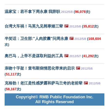
温家宝：若不拿下周永康 我辞职
(
96,079
次)
2012/5/8
台湾大车祸！马英九见韩寒矮三辈
🖼️
(
35,812
次)
2012/5/8
半笑话：卫生部:"人肉胶囊"问周永康
🖼️
(
168,604
2012/5/8
次)
奥巴马，上帝不是谋取利益的工具
🖼️
(
41,292
次)
2012/5/7
亲吻十字架！查韦斯病情恶化带来的启示
🖼️
2012/5/6
(
51,117
次)
克格勃！老江是性感梦露和萨马兰奇的老前辈
🖼️
2012/5/6
(
58,167
次)
Copyright© RMB Public Foundation Inc.
All Rights Reserved