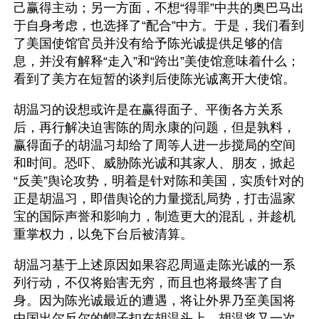
己赢得主动；另一方面，不想“得罪”中共的奥巴马出
于自身考虑，也选择了“配合”中方。于是，我们看到
了美国使馆官员并没有给予陈光诚提供足够的信
息，并没有解释“走入”和“跨出”美使馆意味着什么；
看到了美方在短暂的谈判后使陈光诚离开大使馆。
胡温习的设想或许是在赢得面子、平衡各方关系
后，再行解决迫害陈的周永康的问题，但是孰料，
赢得面子的胡温习却给了周等人进一步搅局的空间
和时间。恐吓、威胁陈光诚和其家人、朋友，掀起
“反美”舆论攻势，明着是针对陈和美国，实质针对的
正是胡温习，即借舆论的力量搅乱局势，打击温家
宝的国际声誉和影响力，制造更大的混乱，并趁机
重掌权力，以免下台后被清算。
胡温习基于上述原因如果容忍周逼走陈光诚的一系
列行动，不仅将贻害无穷，而且也将最终害了自
身。因为陈光诚最近的遭遇，将让外界乃至美国将
中国出尔反尔的帽子扣在胡温头上，胡温将又一次