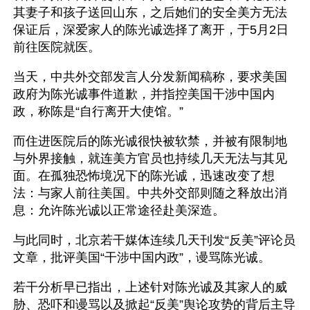
其妻子和孩子送回山东，之后她们的安全美方无法
保证后，深爱家人的陈光诚选择了离开，于5月2日
前往医院就医。
当天，中共外交部发言人分发新闻稿称，要求美国
政府为陈光诚事件道歉，并指控美国干涉中国内
政，称陈是“自行离开大使馆。”
而住进医院后的陈光诚很快被软禁，并被有限制地
与外界接触，就连美方官员也持续几天无法与其见
面。在孤独恐怖境况下的陈光诚，迅速改变了想
法：与家人前往美国。中共外交部则随之释放出消
息：允许陈光诚以正常途径赴美深造。
与此同时，北京若干媒体连续几天刊发“反美”评论员
文章，批评美国“干涉中国内政”，谩骂陈光诚。
若干分析早已指出，上述针对陈光诚及其家人的威
胁、恐吓和谩骂以及掀起“反美”舆论攻势的背后主导