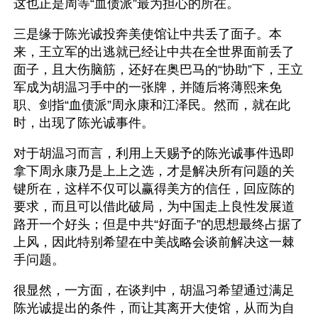
这也正是周等“血债派”最为担心的所在。
三是缘于陈光诚投奔美使馆让中共丢了面子。本
来，王立军的出逃就已经让中共在全世界面前丢了
面子，且大伤脑筋，还好在奥巴马的“协助”下，王立
军成为胡温习手中的一张牌，并随后将薄熙来免
职、剑指“血债派”周永康和江泽民。然而，就在此
时，出现了陈光诚事件。
对于胡温习而言，利用上天赐予的陈光诚事件迅即
拿下周永康乃是上上之选，才是解决所有问题的关
键所在，这样不仅可以赢得美方的信任，回应陈的
要求，而且可以借此破局，为中国走上良性发展道
路开一个好头；但是中共“好面子”的思想最终占据了
上风，因此特别希望在中美战略会谈前解决这一棘
手问题。
很显然，一方面，在谈判中，胡温习希望通过满足
陈光诚提出的条件，而让其离开大使馆，从而为自