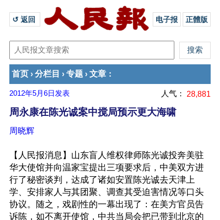
↺ 返回 
电子报
正體版
首页
分栏目
专题
文章
›
›
›
：
2012年5月6日
发表
人气：
28,881
周永康在陈光诚案中搅局预示更大海啸
周晓辉
【人民报消息】山东盲人维权律师陈光诚投奔美驻
华大使馆并向温家宝提出三项要求后，中美双方进
行了秘密谈判，达成了诸如安置陈光诚去天津上
学、安排家人与其团聚、调查其受迫害情况等口头
协议。随之，戏剧性的一幕出现了：在美方官员告
诉陈，如不离开使馆，中共当局会把已带到北京的