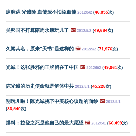
痈糠跳 光诚险 血债派不怕添血债
(
46,855
次)
2012/5/2
吴邦国不打算陪周永康玩儿了
🖼️
(
49,684
次)
2012/5/2
久闻其名，原来“天书”是这样的
🖼️
(
71,976
次)
2012/5/2
光诚！这张胜邪的王牌留在了中国
🖼️
(
49,961
次)
2012/5/2
陈光诚的历史使命就是解体中共
(
45,228
次)
2012/5/1
别玩儿啦！陈光诚挑下中美核心议题的面纱
🖼️
2012/5/1
(
36,540
次)
爆料：拉登之死是他自己的最大愿望
🖼️
(
66,499
次)
2012/5/1