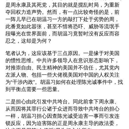
是周永康及其死党，其目的就是搅乱时局，为重新
夺回权力造声势。然而，有一点比较奇怪的是，前
一阵儿早已在胡温习一方的敲打下处于劣势的周，
此番竟如此嚣张，甚至不惜将恐吓、威胁等流氓手
段曝光在世界面前，而胡温习竟暂时没有反应而容
忍之，这却是为何？
笔者认为，这应该基于三点原因。一是缘于对美国
的惯性思维。中共许多领导人在意识形态影响下，
对推崇自由、民主精神的美国并不信任，尤其党内
左派人物、包括一些大佬视美国对中国的人权关注
为“干涉内政”。胡温习如何在处理陈光诚事件中，找
到平衡点需要一些思量。
二是担心由此引发中共垮台。同此前拿下周永康、
从而因将其罪行公诸于众进而导致中共垮台的担心
一样，胡温习担心因查陈光诚受迫害一事而引发连
锁反应，因为迫害陈的正是周永康主导的政法委，