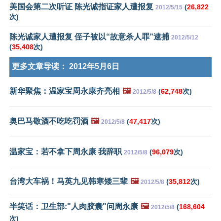
美国会第二次听证 陈光诚指证家人遭报复
(
26,822
2012/5/15
次)
陈光诚家人遭报复 侄子被以“故意杀人罪”逮捕
2012/5/12
(
35,408
次)
更多文章导读：
2012年5月6日
新华聚焦：温家宝周永康齐亮相
🖼️
(
62,748
次)
2012/5/8
奥巴马敬酒不吃吃罚酒
🖼️
(
47,417
次)
2012/5/8
温家宝：若不拿下周永康 我辞职
(
96,079
次)
2012/5/8
台湾大车祸！马英九见韩寒矮三辈
🖼️
(
35,812
次)
2012/5/8
半笑话：卫生部:"人肉胶囊"问周永康
🖼️
(
168,604
2012/5/8
次)