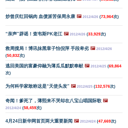
炒曾庆红回锅肉 血债派苦保周永康
🖼️
(
73,964
次)
2012/4/26
“亲声”辟谣！查韦斯PK老江
🖼️
(
33,929
次)
2012/4/26
救周搅局！博讯抹黑章子怡倪萍 手段卑劣
🖼️
2012/4/26
(
50,832
次)
逃回美国的富豪仰融为薄瓜瓜默默奉献
🖼️
(
69,864
2012/4/25
次)
为何科学家敢称这是“天使头发”
🖼️
(
132,576
次)
2012/4/25
奇闻！爹死了，薄熙来不哭却在八宝山唱国际歌
🖼️
(
58,459
次)
2012/4/24
4月24日新华网首页两大重要新闻
🖼️
(
47,669
次)
2012/4/24