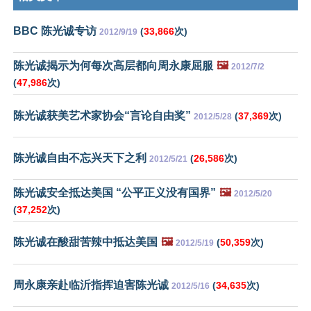
BBC 陈光诚专访
(
33,866
次)
2012/9/19
陈光诚揭示为何每次高层都向周永康屈服
🖼️
2012/7/2
(
47,986
次)
陈光诚获美艺术家协会“言论自由奖”
(
37,369
次)
2012/5/28
陈光诚自由不忘兴天下之利
(
26,586
次)
2012/5/21
陈光诚安全抵达美国 “公平正义没有国界”
🖼️
2012/5/20
(
37,252
次)
陈光诚在酸甜苦辣中抵达美国
🖼️
(
50,359
次)
2012/5/19
周永康亲赴临沂指挥迫害陈光诚
(
34,635
次)
2012/5/16