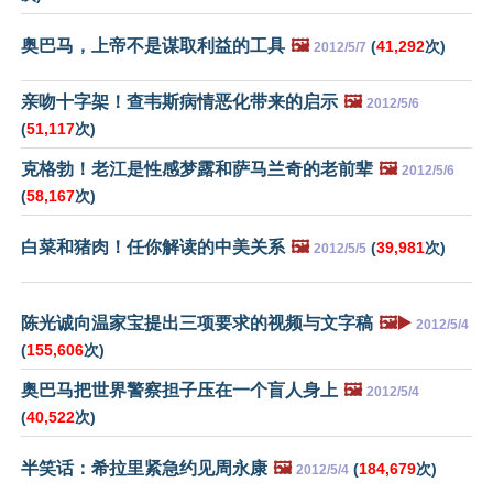
奥巴马，上帝不是谋取利益的工具
🖼️
(
41,292
次)
2012/5/7
亲吻十字架！查韦斯病情恶化带来的启示
🖼️
2012/5/6
(
51,117
次)
克格勃！老江是性感梦露和萨马兰奇的老前辈
🖼️
2012/5/6
(
58,167
次)
白菜和猪肉！任你解读的中美关系
🖼️
(
39,981
次)
2012/5/5
陈光诚向温家宝提出三项要求的视频与文字稿
🖼️▶️
2012/5/4
(
155,606
次)
奥巴马把世界警察担子压在一个盲人身上
🖼️
2012/5/4
(
40,522
次)
半笑话：希拉里紧急约见周永康
🖼️
(
184,679
次)
2012/5/4