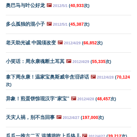
奥巴马与叶公好龙
🖼️
(
40,933
次)
2012/5/1
多么孤独的混小子
🖼️
(
45,387
次)
2012/5/1
老天助光诚 中国须改变
🖼️
(
66,852
次)
2012/4/29
小笑话：周永康魂断土耳其
🖼️
(
55,335
次)
2012/4/29
拿下周永康！温家宝奥斯威辛含泪讲话
🖼️
(
70,124
2012/4/28
次)
异象！煎蛋饼惊现汉字“家宝”
🖼️
(
48,457
次)
2012/4/28
天灾人祸，别不当回事
🖼️
(
197,000
次)
2012/4/27
瓜瓜一推六二五 洪博培吃上瓜络儿
🖼️
(
39,212
次)
2012/4/27