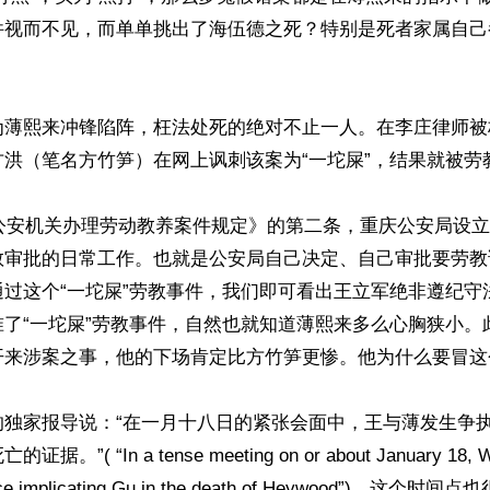
件视而不见，而单单挑出了海伍德之死？特别是死者家属自己
为薄熙来冲锋陷阵，枉法处死的绝对不止一人。在李庄律师被
方洪（笔名方竹笋）在网上讽刺该案为“一坨屎”，结果就被劳
《公安机关办理劳动教养案件规定》的第二条，重庆公安局设
教审批的日常工作。也就是公安局自己决定、自己审批要劳教
过这个“一坨屎”劳教事件，我们即可看出王立军绝非遵纪守
准了“一坨屎”劳教事件，自然也就知道薄熙来多么心胸狭小。
开来涉案之事，他的下场肯定比方竹笋更惨。他为什么要冒这
的独家报导说：“在一月十八日的紧张会面中，王与薄发生争
”( “In a tense meeting on or about January 18, Wan
ence implicating Gu in the death of Heywood”)。这