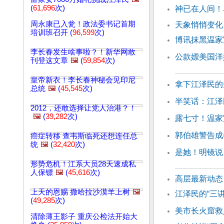
(
61,696
次)
神已在人间！
周永康已入瓮！政法委书记首期
天象悄悄变化
培训班召开 (
96,599
次)
博讯抹黑温家
李长春发生啥事啦？！新华网敢
公款嫖美国洋
刊登这文章
🖼️
(
59,854
次)
皇帝新衣！李长春神秘会见印尼
拿下江泽民的
总统
🖼️
(
45,545
次)
半笑话：江泽
2012，还敢选择让党人治港？！
🖼️
(
39,282
次)
露七寸！温家
郭伯雄警告成
癌症转移 查韦斯临死还想连任总
统
🖼️
(
32,420
次)
是她！明镜说
形势危机！江系大员28天速成私
人保镖
🖼️
(
45,616
次)
高层最新动态
上天的恩赐 撒哈拉沙漠羊上树
🖼️
江泽民的“三讲
(
49,285
次)
美市长火窟救
清除薄王影子 重庆公检法开始大