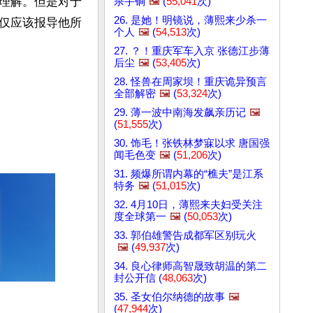
理解。但是对于
杀手锏
🖼️
(
55,041
次)
26. 是她！明镜说，薄熙来少杀一
仅应该报导他所
个人
🖼️
(
54,513
次)
27. ？！重庆军车入京 张德江步薄
后尘
🖼️
(
53,405
次)
28. 怪兽在周家坝！重庆诡异预言
全部解密
🖼️
(
53,324
次)
29. 薄一波中南海发飙亲历记
🖼️
(
51,555
次)
30. 饰毛！张铁林梦寐以求 唐国强
闻毛色变
🖼️
(
51,206
次)
31. 频爆所谓内幕的“樵夫”是江系
特务
🖼️
(
51,015
次)
32. 4月10日，薄熙来夫妇受关注
度全球第一
🖼️
(
50,053
次)
33. 郭伯雄警告成都军区别玩火
🖼️
(
49,937
次)
34. 良心律师高智晟致胡温的第二
封公开信 (
48,063
次)
35. 圣女伯尔纳德的故事
🖼️
(
47,944
次)