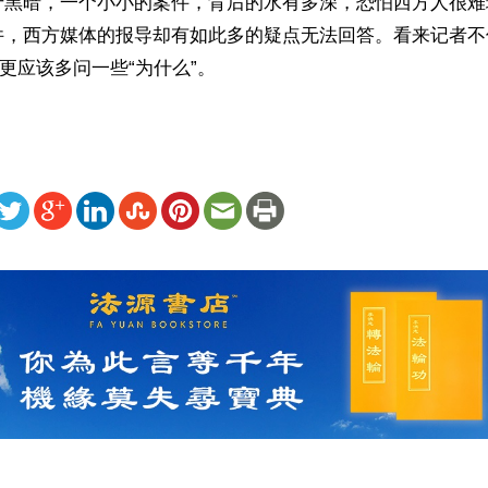
于黑暗，一个小小的案件，背后的水有多深，恐怕西方人很难
件，西方媒体的报导却有如此多的疑点无法回答。看来记者不
，更应该多问一些“为什么”。
ww.renminbao.com/rmb/articles/2012/4/18/56370.html