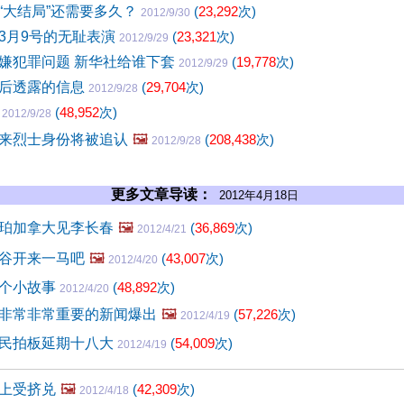
“大结局”还需要多久？
(
23,292
次)
2012/9/30
3月9号的无耻表演
(
23,321
次)
2012/9/29
嫌犯罪问题 新华社给谁下套
(
19,778
次)
2012/9/29
后透露的信息
(
29,704
次)
2012/9/28
缓
(
48,952
次)
2012/9/28
来烈士身份将被追认
🖼️
(
208,438
次)
2012/9/28
更多文章导读：
2012年4月18日
珀加拿大见李长春
🖼️
(
36,869
次)
2012/4/21
谷开来一马吧
🖼️
(
43,007
次)
2012/4/20
几个小故事
(
48,892
次)
2012/4/20
非常非常重要的新闻爆出
🖼️
(
57,226
次)
2012/4/19
民拍板延期十八大
(
54,009
次)
2012/4/19
上受挤兑
🖼️
(
42,309
次)
2012/4/18