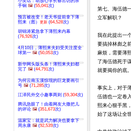
小笑话：胡放心李长春出访的杀
手锏
🖼️
(
55,041
次)
第七、海伍德
预言被改变！老天爷提前拿下薄
立军解职？
熙来（图）
(
64,528
次)
更新
胡锦涛紧急拿下薄熙来内幕
我在此提出一
(
76,926
次)
要搞掉林彪之前
4月10日，薄熙来夫妇受关注度全
麻烦，需要薄
球第一
🖼️
(
50,053
次)
了海伍德死于
新华网头版头条！薄熙来夫妇都
完了
🖼️
(
44,791
次)
就要揭你的底
为何云南玉溪惊现的巨龙要画引
号
🖼️
(
71,285
次)
事实上，对于
江泽民外交小趣事两则 (
59,304
次)
伍德也一定卷
腾讯急眼了！由着网友大撒把儿
熙来心狠手黑
的评论
🖼️
(
351,673
次)
始了这场让全
温家宝：就是武力解决也要拿下
周永康
🖼️
(
92,539
次)