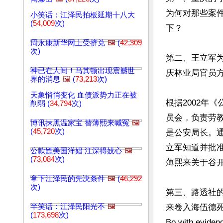
为何对那些案
小笑话：江泽民拍板延期十八大
(
54,009
次)
下？
周永康新华网上受挤兑
🖼️
(
42,309
次)
第二、王立军
神已在人间！马其顿出现震撼世
庆林业局官员
界的消息
🖼️
(
73,213
次)
天象悄悄变化 血债派势力正在被
根据2002年
削弱 (
34,794
次)
员会，负责劳
博讯抹黑温家宝 替薄熙来喊冤
🖼️
(
45,720
次)
是公安局长。通
立军知道并批
公款嫖美国洋娼 江深得妓心
🖼️
(
73,084
次)
薄熙来关于谷
拿下江泽民的先决条件
🖼️
(
46,292
次)
第三、路透社
半笑话：江泽民阳光不
🖼️
来卷入海伍德死亡的证据。
(
173,698
次)
Bo with evid