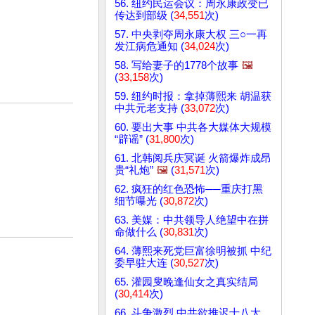
56. 纽约民运会议：周永康政变已
传达到部级 (
34,551
次)
57. 中央剥夺周永康大权 三○一再
发江病危通知 (
34,024
次)
58. 写给妻子的1778个故事
🖼️
(
33,158
次)
59. 纽约时报：拿掉薄熙来 胡温获
中共元老支持 (
33,072
次)
60. 要出大事 中共各大媒体大规模
“辟谣” (
31,800
次)
61. 北韩阅兵庆冥诞 火箭爆炸成昂
贵“礼炮”
🖼️
(
31,571
次)
62. 疯狂的红色恐怖──重庆打黑
细节曝光 (
30,872
次)
63. 美媒：中共领导人绝望中在拼
命做什么 (
30,831
次)
64. 薄熙来死党巨富徐明被抓 中纪
委早驻大连 (
30,527
次)
65. 灌园叟晚逢仙女之真实结局
(
30,414
次)
66. 斗争激烈 中共欲推迟十八大