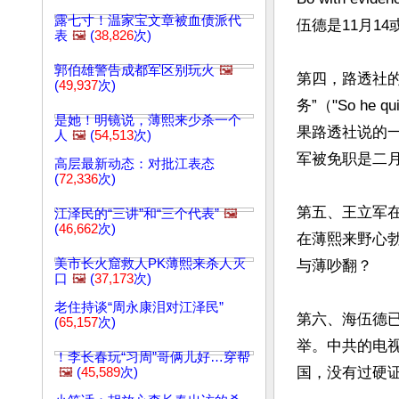
露七寸！温家宝文章被血债派代
伍德是11月1
表
🖼️
(
38,826
次)
郭伯雄警告成都军区别玩火
🖼️
第四，路透社
(
49,937
次)
务”（"So he quic
是她！明镜说，薄熙来少杀一个
果路透社说的
人
🖼️
(
54,513
次)
军被免职是二
高层最新动态：对批江表态
(
72,336
次)
第五、王立军
江泽民的“三讲”和“三个代表”
🖼️
(
46,662
次)
在薄熙来野心
美市长火窟救人PK薄熙来杀人灭
与薄吵翻？
口
🖼️
(
37,173
次)
老住持谈“周永康泪对江泽民”
第六、海伍德
(
65,157
次)
举。中共的电
！李长春玩“习周”哥俩儿好…穿帮
国，没有过硬
🖼️
(
45,589
次)