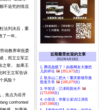
都不追究的情况
枉法判决后，重
教了一年。
立劳动教养审批委
近期最受欢迎的文章
谁，而王立军正
2012年4月18日
法之辈。 如果王
1. 腾讯急眼了！由着网友大撒把
儿的评论
🖼️
(
351,673
次)
此时王立军告诉
2. 歌乐山二把火！重庆新领导激
个风险？
怒老天爷
🖼️
(
185,079
次)
3. 半笑话：江泽民阳光不
🖼️
(
173,698
次)
执，焦点为谷开
4. 小笑话：华莱士采访江泽民
g confronted 
(
167,088
次)
个时间点也很敏感。如果海