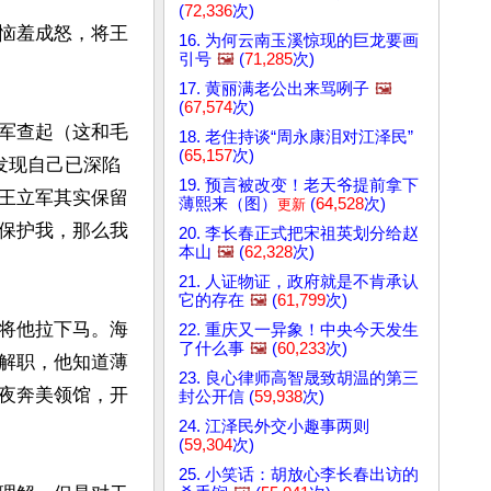
(
72,336
次)
恼羞成怒，将王
16. 为何云南玉溪惊现的巨龙要画
引号
🖼️
(
71,285
次)
17. 黄丽满老公出来骂咧子
🖼️
(
67,574
次)
军查起（这和毛
18. 老住持谈“周永康泪对江泽民”
(
65,157
次)
发现自己已深陷
19. 预言被改变！老天爷提前拿下
王立军其实保留
薄熙来（图）
(
64,528
次)
更新
保护我，那么我
20. 李长春正式把宋祖英划分给赵
本山
🖼️
(
62,328
次)
21. 人证物证，政府就是不肯承认
它的存在
🖼️
(
61,799
次)
将他拉下马。海
22. 重庆又一异象！中央今天发生
了什么事
🖼️
(
60,233
次)
解职，他知道薄
23. 良心律师高智晟致胡温的第三
夜奔美领馆，开
封公开信 (
59,938
次)
24. 江泽民外交小趣事两则
(
59,304
次)
25. 小笑话：胡放心李长春出访的