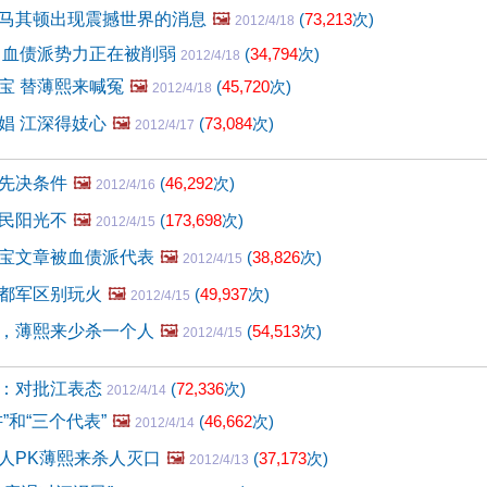
马其顿出现震撼世界的消息
🖼️
(
73,213
次)
2012/4/18
 血债派势力正在被削弱
(
34,794
次)
2012/4/18
宝 替薄熙来喊冤
🖼️
(
45,720
次)
2012/4/18
娼 江深得妓心
🖼️
(
73,084
次)
2012/4/17
先决条件
🖼️
(
46,292
次)
2012/4/16
民阳光不
🖼️
(
173,698
次)
2012/4/15
宝文章被血债派代表
🖼️
(
38,826
次)
2012/4/15
都军区别玩火
🖼️
(
49,937
次)
2012/4/15
，薄熙来少杀一个人
🖼️
(
54,513
次)
2012/4/15
：对批江表态
(
72,336
次)
2012/4/14
”和“三个代表”
🖼️
(
46,662
次)
2012/4/14
人PK薄熙来杀人灭口
🖼️
(
37,173
次)
2012/4/13