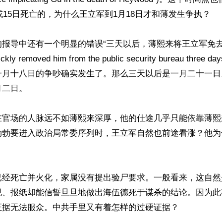
4或15日死亡的，为什么王立军到1月18日才和薄发生争执？
的报导中还有一个明显的错误“三天以后，薄熙来将王立军免
kly removed him from the public security bureau three d
一月十八日的争吵确实发生了。那么三天以后是一月二十一日
月二日。
在官场的人脉远不如薄熙来深厚，他的仕途几乎只能依靠薄熙
勃勃要进入政治局常委序列时，王立军自然也前途看涨？他为
已经死亡并火化，家属没有提出验尸要求。一般看来，这自然
视、报纸却能信誓旦旦地做出海伍德死于谋杀的结论。因为此
证据无法服众。中共手里又有着怎样的过硬证据？