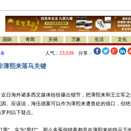
国际
奇闻
灾祸
万象
生活
文化
人气：
23,039
分享：
发表
非薄熙来落马关键
】近日海外诸多西文媒体纷纷爆出细节，把薄熙来和王立军之
死因。应该说，海伍德案可以作为薄熙来遭查处的借口，但绝
妨罗列以下疑点。
打黑”，实为“黑打”，那么多冤假错案都是在薄熙来的指示下