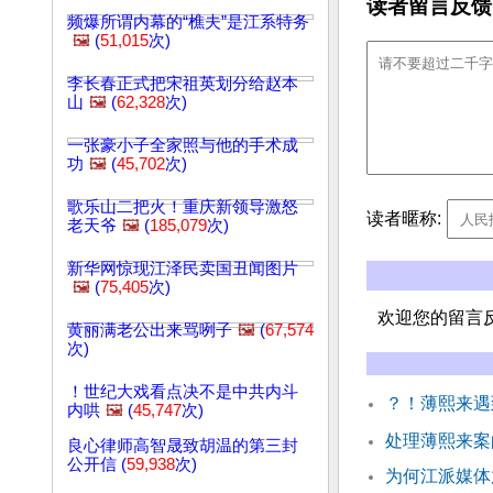
读者留言反馈
频爆所谓内幕的“樵夫”是江系特务
🖼️
(
51,015
次)
李长春正式把宋祖英划分给赵本
山
🖼️
(
62,328
次)
一张豪小子全家照与他的手术成
功
🖼️
(
45,702
次)
歌乐山二把火！重庆新领导激怒
读者暱称:
老天爷
🖼️
(
185,079
次)
新华网惊现江泽民卖国丑闻图片
🖼️
(
75,405
次)
欢迎您的留言
黄丽满老公出来骂咧子
🖼️
(
67,574
次)
！世纪大戏看点决不是中共内斗
？！薄熙来遇
内哄
🖼️
(
45,747
次)
处理薄熙来案
良心律师高智晟致胡温的第三封
公开信 (
59,938
次)
为何江派媒体