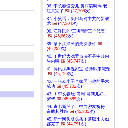
36. 李长春设套儿 黄丽满叫骂 老
江真完了
🖼️
(
47,709
次)
37. 小笑话：奥巴马对中共的新战
术
🖼️
(
47,304
次)
38. 江泽民的“三讲”和“三个代表”
🖼️
(
46,662
次)
39. 拿下江泽民的先决条件
🖼️
(
46,292
次)
40. ！世纪大戏看点决不是中共内
斗内哄
🖼️
(
45,747
次)
41. 博讯抹黑温家宝 替薄熙来喊冤
🖼️
(
45,720
次)
42. 一张豪小子全家照与他的手术
成功
🖼️
(
45,702
次)
43. ！李长春玩“习周”哥俩儿好…
穿帮
🖼️
(
45,589
次)
44. 查韦斯哭了！中共密友祈祷上
帝助其胜癌
🖼️
(
45,305
次)
45. 新华网头版头条！薄熙来夫妇
都完了
🖼️
(
44,791
次)