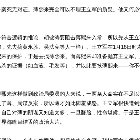
一案死无对证。薄熙来完全可以不理王立军的质疑。他又何必
个符合逻辑的推论。胡锦涛要阻击薄熙来入常，所以先从王立
，先去搞黄永胜、吴法宪等人一样）。王立军在1月18日时
熙来的保护，于是去找薄熙来。而薄熙来却准备抛弃王立军。
谋杀的证据（如血液、毛发等），并以此要挟薄熙来——你不
。
薄熙来这样做到政治局委员的人来说，一两条人命实在不足以
入了薄、周谋反案，所以薄才如此恼羞成怒。王立军很快遭到
，自己对薄的阴谋又知道太多，一旦翻脸，性命堪虞。于是王
世界都瞠目结舌的政治大片。