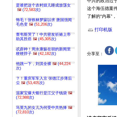
中共的政治过
是谁把这个农村妞儿睡成放荡女
这个海伍德案
🖼️
(
72,583
次)
了解的“内幕”
饰毛！张铁林梦寐以求 唐国强闻
文章网址: http://w
毛色变
🖼️
(
51,206
次)
打印机版
查韦斯哭了！中共密友祈祷上帝
助其胜癌
🖼️
(
45,305
次)
忒孬种！周永康躲在胡的新闻里
梗梗脖子
🖼️
(
42,182
次)
分享至：
他跳一下，刘淇全裸
🖼️
(
44,224
次)
？！重庆军车入京 张德江步薄后
尘
🖼️
(
53,405
次)
温家宝爆大银行是江父子钱袋
🖼️
(
72,988
次)
马英九的女儿为何受中共热捧
🖼️
(
72,810
次)