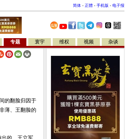
简体
-
正體
-
手机版
-
电子报
专题
寰宇
维权
视频
杂谈
间的翻脸归因于
非薄、王翻脸的
做出的。王立军