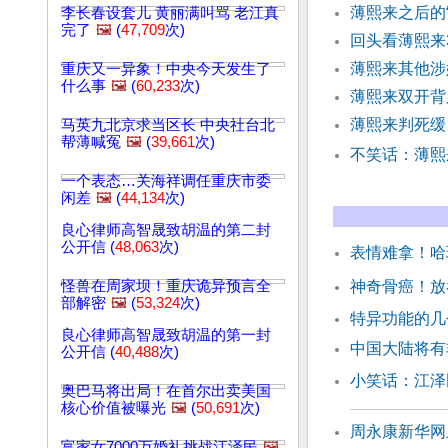
薄熙来之后的
李长春设套儿 黄丽满叫骂 老江真
完了
🖼️
(
47,709
次)
回头看薄熙来
薄熙来其他涉
重庆又一异象！中央今天发生了
什么事
🖼️
(
60,233
次)
薄熙来双开背
薄熙来判死
马英九北京求当区长 中央社台北
帮薄喊冤
🖼️
(
39,661
次)
不笑话：薄熙
一个表态…关海祥调任重庆市委
闲差
🖼️
(
44,134
次)
良心律师高智晟致胡温的第二封
公开信 (
48,063
次)
表情难拿！哈
怪兽在周家坝！重庆诡异预言全
神奇骨癌！放
部解密
🖼️
(
53,324
次)
特异功能的
良心律师高智晟致胡温的第一封
中国大陆将有
公开信 (
40,488
次)
小笑话：江泽
奥巴马将出局！在首尔出卖美国
核心价值被曝光
🖼️
(
50,691
次)
周永康新华网
富家女7000万婚礼挑战江泽民
🖼️