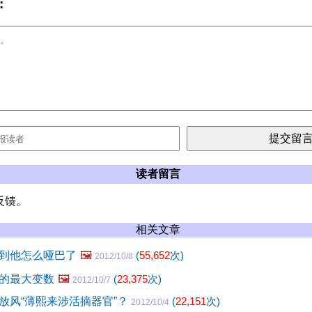
:
读者留言
反馈。
相关文章
到他怎么哑巴了
🖼️
(
55,652
次)
2012/10/8
的最大变数
🖼️
(
23,375
次)
2012/10/7
放风“薄熙来涉活摘器官”？
(
22,151
次)
2012/10/4