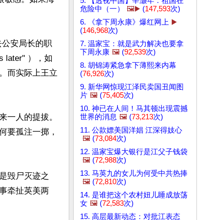
5. 【透视中国】辛灏年：祖国在
危险中（一）
🖼️▶️
(
147,593
次)
6. 《拿下周永康》爆红网上
▶️
(
146,968
次)
去公安局长的职
7. 温家宝：就是武力解决也要拿
下周永康
🖼️
(
92,539
次)
ays later" ），如
8. 胡锦涛紧急拿下薄熙来内幕
。而实际上王立
(
76,926
次)
9. 新华网惊现江泽民卖国丑闻图
片
🖼️
(
75,405
次)
10. 神已在人间！马其顿出现震撼
来一人的提拔。
世界的消息
🖼️
(
73,213
次)
11. 公款嫖美国洋娼 江深得妓心
何要孤注一掷，
🖼️
(
73,084
次)
12. 温家宝爆大银行是江父子钱袋
🖼️
(
72,988
次)
13. 马英九的女儿为何受中共热捧
是毁尸灭迹之
🖼️
(
72,810
次)
事牵扯英美两
14. 是谁把这个农村妞儿睡成放荡
女
🖼️
(
72,583
次)
15. 高层最新动态：对批江表态