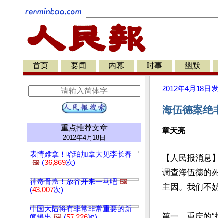
首页
要闻
内幕
时事
幽默
2012年4月18日
海伍德案绝
重点推荐文章
章天亮
2012年4月18日
表情难拿！哈珀加拿大见李长春
【人民报消息
🖼️
(
36,869
次)
调查海伍德的
神奇骨癌！放谷开来一马吧
🖼️
主因。我们不
(
43,007
次)
中国大陆将有非常非常重要的新
第一、重庆的“
闻爆出
🖼️
(
57,226
次)