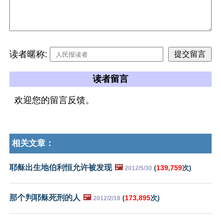
读者暱称:
读者留言
欢迎您的留言反馈。
相关文章：
耶稣出生地伯利恒允许被发现
🖼️
(
139,759
次)
2012/5/30
那个判耶稣死刑的人
🖼️
(
173,895
次)
2012/2/18