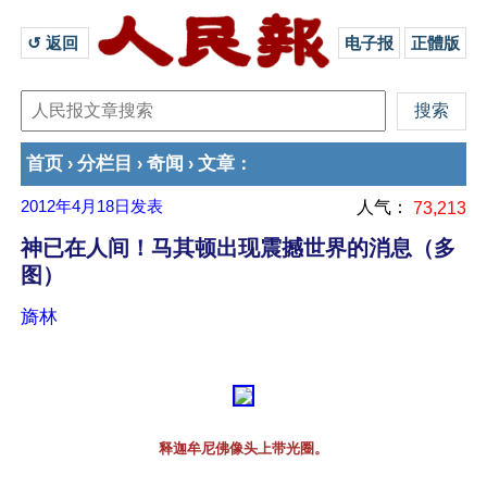
↺ 返回 
电子报
正體版
首页
分栏目
奇闻
文章
›
›
›
：
2012年4月18日
发表
人气：
73,213
神已在人间！马其顿出现震撼世界的消息（多
图）
旖林
释迦牟尼佛像头上带光圈。