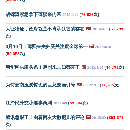
胡锦涛紧急拿下薄熙来内幕
(
76,926
次)
2012/4/11
人证物证，政府就是不肯承认它的存在
🖼️
(
61,799
2012/4/11
次)
4月10日，薄熙来夫妇受关注度全球第一
🖼️
2012/4/10
(
50,053
次)
新华网头版头条！薄熙来夫妇都完了
🖼️
(
44,791
次)
2012/4/10
为何云南玉溪惊现的巨龙要画引号
🖼️
(
71,285
次)
2012/4/10
江泽民外交小趣事两则
(
59,304
次)
2012/4/9
腾讯急眼了！由着网友大撒把儿的评论
🖼️
(
351,673
2012/4/9
次)