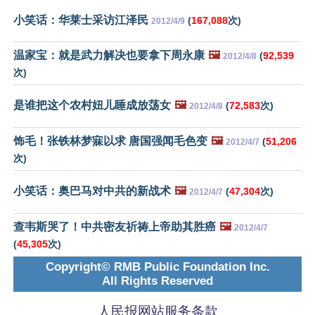
小笑话：华莱士采访江泽民
(
167,088
次)
2012/4/9
温家宝：就是武力解决也要拿下周永康
🖼️
(
92,539
2012/4/8
次)
是谁把这个农村妞儿睡成放荡女
🖼️
(
72,583
次)
2012/4/8
饰毛！张铁林梦寐以求 唐国强闻毛色变
🖼️
(
51,206
2012/4/7
次)
小笑话：奥巴马对中共的新战术
🖼️
(
47,304
次)
2012/4/7
查韦斯哭了！中共密友祈祷上帝助其胜癌
🖼️
2012/4/7
(
45,305
次)
Copyright© RMB Public Foundation Inc.
All Rights Reserved
人民报网站服务条款