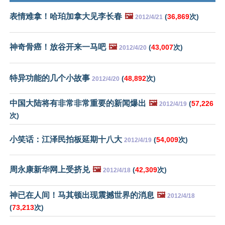
表情难拿！哈珀加拿大见李长春
🖼️
(
36,869
次)
2012/4/21
神奇骨癌！放谷开来一马吧
🖼️
(
43,007
次)
2012/4/20
特异功能的几个小故事
(
48,892
次)
2012/4/20
中国大陆将有非常非常重要的新闻爆出
🖼️
(
57,226
2012/4/19
次)
小笑话：江泽民拍板延期十八大
(
54,009
次)
2012/4/19
周永康新华网上受挤兑
🖼️
(
42,309
次)
2012/4/18
神已在人间！马其顿出现震撼世界的消息
🖼️
2012/4/18
(
73,213
次)