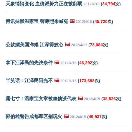
天象悄悄变化 血债派势力正在被削弱
(
34,794
次)
2012/4/18
博讯抹黑温家宝 替薄熙来喊冤
🖼️
(
45,720
次)
2012/4/18
公款嫖美国洋娼 江深得妓心
🖼️
(
73,084
次)
2012/4/17
拿下江泽民的先决条件
🖼️
(
46,292
次)
2012/4/16
半笑话：江泽民阳光不
🖼️
(
173,698
次)
2012/4/15
露七寸！温家宝文章被血债派代表
🖼️
(
38,826
次)
2012/4/15
郭伯雄警告成都军区别玩火
🖼️
(
49,937
次)
2012/4/15