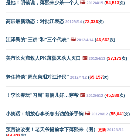
是她！明镜说，薄熙来少杀一个人
🖼️
(
54,513
次)
2012/4/15
高层最新动态：对批江表态
(
72,336
次)
2012/4/14
江泽民的“三讲”和“三个代表”
🖼️
(
46,662
次)
2012/4/14
美市长火窟救人PK薄熙来杀人灭口
🖼️
(
37,173
次)
2012/4/13
老住持谈“周永康泪对江泽民”
(
65,157
次)
2012/4/12
！李长春玩“习周”哥俩儿好…穿帮
🖼️
(
45,589
次)
2012/4/12
小笑话：胡放心李长春出访的杀手锏
🖼️
(
55,041
次)
2012/4/12
预言被改变！老天爷提前拿下薄熙来（图）
更新
2012/4/11
(
64,528
次)