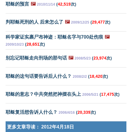
耶稣的预言
🖼️
(
42,519
次)
2010/11/14
判耶稣死刑的人 后来怎么了
🖼️
(
29,477
次)
2009/12/25
科学家证实裹尸布神迹：耶稣名字与700处伤痕
🖼️
(
28,651
次)
2009/10/23
别忘记耶稣走向刑场的那句话
🖼️
(
23,974
次)
2008/5/23
耶稣的这句话要告诉后人什么？
(
18,420
次)
2008/2/2
耶稣的意志？中共突然把神摆在头上
(
17,475
次)
2006/5/21
耶稣复活想告诉人什么？
(
20,339
次)
2006/4/16
更多文章导读：
2012年4月18日