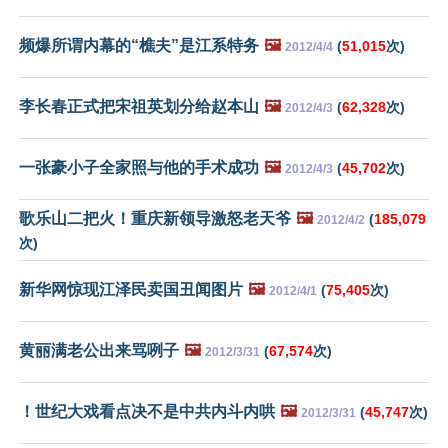
频爆所谓内幕的“樵夫”是江系特务
🖼️
(
51,015
次)
2012/4/4
李长春正式把宋祖英划分给赵本山
🖼️
(
62,328
次)
2012/4/3
一张豪小子全家照与他的手术成功
🖼️
(
45,702
次)
2012/4/3
歌乐山二把火！重庆新领导激怒老天爷
🖼️
(
185,079
2012/4/2
次)
新华网惊现江泽民卖国丑闻图片
🖼️
(
75,405
次)
2012/4/1
黄丽满老公出来骂咧子
🖼️
(
67,574
次)
2012/3/31
！世纪大戏看点决不是中共内斗内哄
🖼️
(
45,747
次)
2012/3/31