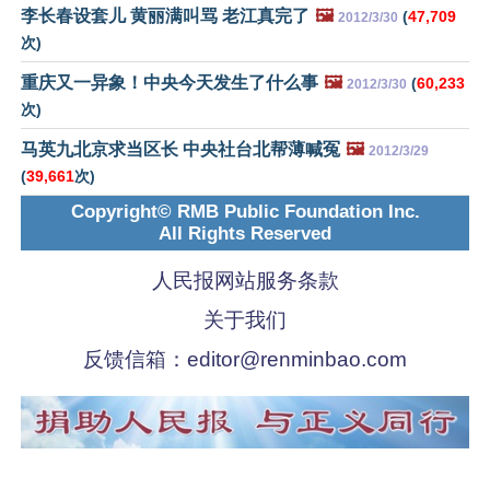
李长春设套儿 黄丽满叫骂 老江真完了
🖼️
(
47,709
2012/3/30
次)
重庆又一异象！中央今天发生了什么事
🖼️
(
60,233
2012/3/30
次)
马英九北京求当区长 中央社台北帮薄喊冤
🖼️
2012/3/29
(
39,661
次)
Copyright© RMB Public Foundation Inc.
All Rights Reserved
人民报网站服务条款
关于我们
反馈信箱：
editor@renminbao.com