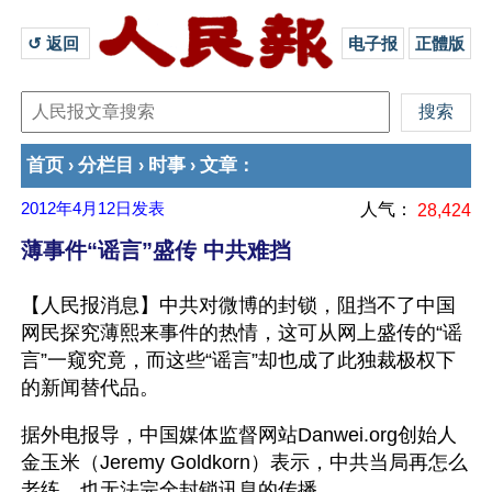
↺ 返回 
电子报
正體版
首页
分栏目
时事
文章
›
›
›
：
2012年4月12日
发表
人气：
28,424
薄事件“谣言”盛传 中共难挡
【人民报消息】中共对微博的封锁，阻挡不了中国
网民探究薄熙来事件的热情，这可从网上盛传的“谣
言”一窥究竟，而这些“谣言”却也成了此独裁极权下
的新闻替代品。
据外电报导，中国媒体监督网站Danwei.org创始人
金玉米（Jeremy Goldkorn）表示，中共当局再怎么
老练，也无法完全封锁讯息的传播。