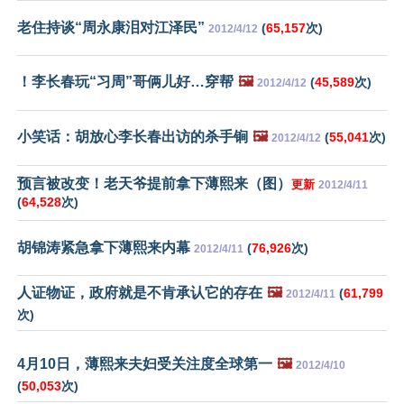
老住持谈“周永康泪对江泽民”
(
65,157
次)
2012/4/12
！李长春玩“习周”哥俩儿好…穿帮
🖼️
(
45,589
次)
2012/4/12
小笑话：胡放心李长春出访的杀手锏
🖼️
(
55,041
次)
2012/4/12
预言被改变！老天爷提前拿下薄熙来（图）
更新
2012/4/11
(
64,528
次)
胡锦涛紧急拿下薄熙来内幕
(
76,926
次)
2012/4/11
人证物证，政府就是不肯承认它的存在
🖼️
(
61,799
2012/4/11
次)
4月10日，薄熙来夫妇受关注度全球第一
🖼️
2012/4/10
(
50,053
次)