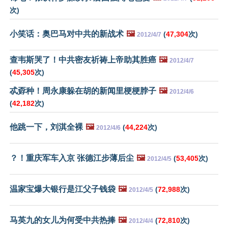
次)
小笑话：奥巴马对中共的新战术
🖼️
(
47,304
次)
2012/4/7
查韦斯哭了！中共密友祈祷上帝助其胜癌
🖼️
2012/4/7
(
45,305
次)
忒孬种！周永康躲在胡的新闻里梗梗脖子
🖼️
2012/4/6
(
42,182
次)
他跳一下，刘淇全裸
🖼️
(
44,224
次)
2012/4/6
？！重庆军车入京 张德江步薄后尘
🖼️
(
53,405
次)
2012/4/5
温家宝爆大银行是江父子钱袋
🖼️
(
72,988
次)
2012/4/5
马英九的女儿为何受中共热捧
🖼️
(
72,810
次)
2012/4/4