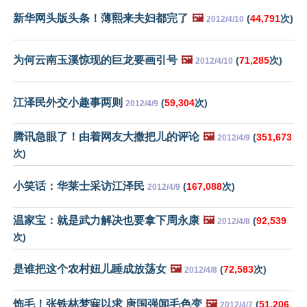
新华网头版头条！薄熙来夫妇都完了
🖼️
(
44,791
次)
2012/4/10
为何云南玉溪惊现的巨龙要画引号
🖼️
(
71,285
次)
2012/4/10
江泽民外交小趣事两则
(
59,304
次)
2012/4/9
腾讯急眼了！由着网友大撒把儿的评论
🖼️
(
351,673
2012/4/9
次)
小笑话：华莱士采访江泽民
(
167,088
次)
2012/4/9
温家宝：就是武力解决也要拿下周永康
🖼️
(
92,539
2012/4/8
次)
是谁把这个农村妞儿睡成放荡女
🖼️
(
72,583
次)
2012/4/8
饰毛！张铁林梦寐以求 唐国强闻毛色变
🖼️
(
51,206
2012/4/7