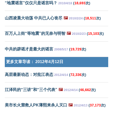
“地震谣言”仅仅只是谣言吗？
(
18,693
次)
2010/4/18
山西凌晨大动荡 中共已人心丧尽
🖼️
(
18,511
次)
2010/2/24
百万人上街“等地震”的无奈与明智
🖼️
(
15,103
次)
2010/2/23
中共的辟谣才是最大的谣言
(
19,729
次)
2008/5/17
更多文章导读：
2012年4月12日
高层最新动态：对批江表态
(
72,336
次)
2012/4/14
江泽民的“三讲”和“三个代表”
🖼️
(
46,662
次)
2012/4/14
美市长火窟救人PK薄熙来杀人灭口
🖼️
(
37,173
次)
2012/4/13