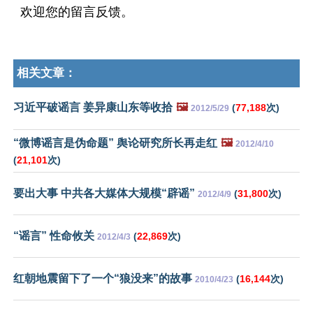
欢迎您的留言反馈。
相关文章：
习近平破谣言 姜异康山东等收拾
🖼️
(
77,188
次)
2012/5/29
“微博谣言是伪命题” 舆论研究所长再走红
🖼️
2012/4/10
(
21,101
次)
要出大事 中共各大媒体大规模“辟谣”
(
31,800
次)
2012/4/9
“谣言” 性命攸关
(
22,869
次)
2012/4/3
红朝地震留下了一个“狼没来”的故事
(
16,144
次)
2010/4/23