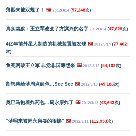
薄熙来被双规了！
🖼️
(
57,248
次)
2012/3/14
真实幽默：王立军改变了方滨兴的名字
(
47,829
次)
2012/3/14
4亿年前外星人制造的机械装置被发现
🖼️
(
77,402
2012/3/14
次)
鱼死网破王立军 非党非国薄熙来
🖼️
(
54,102
次)
2012/3/13
胡锦涛给薄周点颜色…See See
🖼️
(
45,186
次)
2012/3/13
奥巴马抱着炸药包…周永康炸了
🖼️
(
43,643
次)
2012/3/12
“薄熙来被周永康耍的很惨”
🖼️
(
112,953
次)
2012/3/11