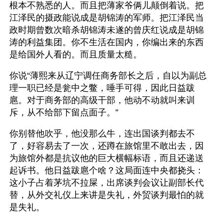
根本不熟悉的人。而且把薄家爷俩儿颠倒着说。把
江泽民的摄政能说成是胡锦涛的军师。把江泽民当
政时期曾数次暗杀胡锦涛未遂的曾庆红说成是胡锦
涛的利益集团。你不生活在国内，你编出来的东西
是给国外人看的。而且质量太糙。
你说“薄熙来从辽宁调任商务部长之后，自以为副总
理一职已经是瓮中之鳖，唾手可得，因此日益跋
扈。对于商务部的高级干部，他动不动就叫来训
斥，从不给部下留点面子。”
你别替他吹乎，他没那么牛，连出国谈判都去不
了，好容易去了一次，还蹲在旅馆里不敢出去，因
为旅馆外都是抗议他的巨大横幅标语，而且还递送
起诉书。他日益跋扈个啥？这局面连中央都挠头：
这小子占着茅坑不拉屎，出席谈判会议让副部长代
替，从外交礼仪上来讲是失礼，外贸谈判最怕的就
是失礼。