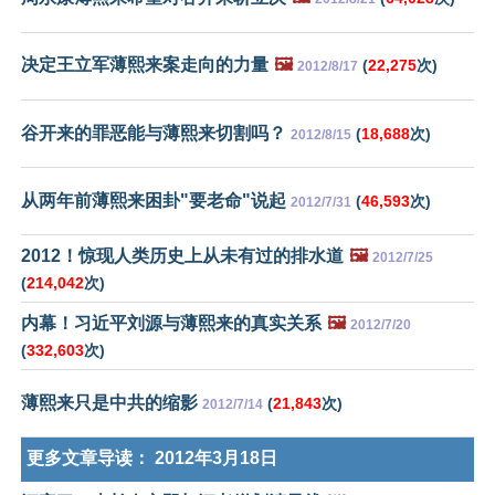
决定王立军薄熙来案走向的力量
🖼️
(
22,275
次)
2012/8/17
谷开来的罪恶能与薄熙来切割吗？
(
18,688
次)
2012/8/15
从两年前薄熙来困卦"要老命"说起
(
46,593
次)
2012/7/31
2012！惊现人类历史上从未有过的排水道
🖼️
2012/7/25
(
214,042
次)
内幕！习近平刘源与薄熙来的真实关系
🖼️
2012/7/20
(
332,603
次)
薄熙来只是中共的缩影
(
21,843
次)
2012/7/14
更多文章导读：
2012年3月18日