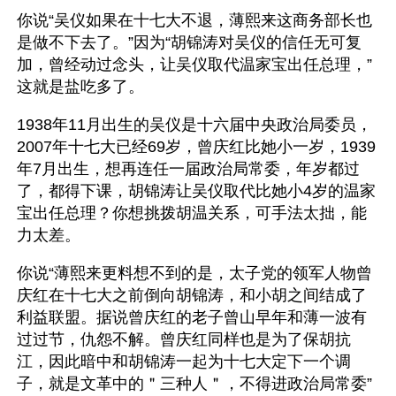
你说“吴仪如果在十七大不退，薄熙来这商务部长也
是做不下去了。”因为“胡锦涛对吴仪的信任无可复
加，曾经动过念头，让吴仪取代温家宝出任总理，”
这就是盐吃多了。
1938年11月出生的吴仪是十六届中央政治局委员，
2007年十七大已经69岁，曾庆红比她小一岁，1939
年7月出生，想再连任一届政治局常委，年岁都过
了，都得下课，胡锦涛让吴仪取代比她小4岁的温家
宝出任总理？你想挑拨胡温关系，可手法太拙，能
力太差。
你说“薄熙来更料想不到的是，太子党的领军人物曾
庆红在十七大之前倒向胡锦涛，和小胡之间结成了
利益联盟。据说曾庆红的老子曾山早年和薄一波有
过过节，仇怨不解。曾庆红同样也是为了保胡抗
江，因此暗中和胡锦涛一起为十七大定下一个调
子，就是文革中的＂三种人＂，不得进政治局常委”