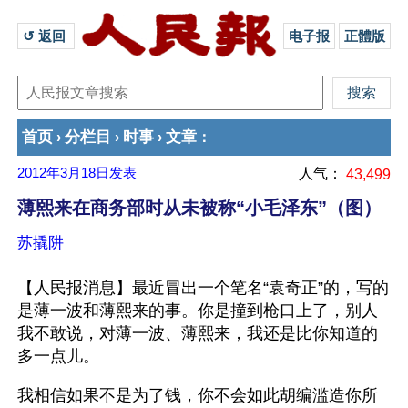
↺ 返回 
电子报
正體版
首页
分栏目
时事
文章
›
›
›
：
2012年3月18日
发表
人气：
43,499
薄熙来在商务部时从未被称“小毛泽东”（图）
苏撬阱
【人民报消息】最近冒出一个笔名“袁奇正”的，写的
是薄一波和薄熙来的事。你是撞到枪口上了，别人
我不敢说，对薄一波、薄熙来，我还是比你知道的
多一点儿。
我相信如果不是为了钱，你不会如此胡编滥造你所