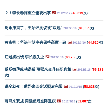
？！李长春陈至立也要出事
🖼️
(
48,519
次)
2012/3/17
周永康疯了，王冶坪抗议被“双规”
(
81,005
次)
2012/3/16
黄奇帆：坚决与胡中央保持高度一致
🖼️
(
44,620
次)
2012/3/16
江老姘出镜 李长春失业
🖼️
(
69,256
次)
2012/3/16
瓜瓜微薄鼓动谋反 薄熙来金县任职真相
🖼️
(
66,179
2012/3/16
次)
说变就变！薄熙来回光返照后完蛋
🖼️
(
58,638
次)
2012/3/15
薄熙来双规 周强稍后空降重庆
🖼️
(
51,687
次)
2012/3/15