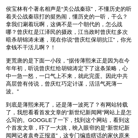
侯宝林有个著名相声是“关公战秦琼”，不懂历史的听
着关公战秦琼打的挺热闹，懂历史的一听，干么？
拿我们涮着玩啊，这俩不是一个朝代的，怎么战
哪？曾庆红是江泽民的摄政，江当政时曾庆红多次
暗杀胡锦涛未遂，现在你说“曾庆红保胡抗江”，你光
拿钱不干活儿啊？！
更荒唐的是下面一小段，“据传薄熙来正是因为在今
年年初，听说曾庆红给胡锦涛定下了这条策略，心
中一急一怒，一口气上不来，就此完蛋。因此中共
高层曾有传说，曾庆红巧定计谋，活活气死薄一
波。”
到底是薄熙来死了，还是薄一波死了？有网站转载
了，我想看看首发文章的“新世纪新闻网”网站上是怎
么写的。GOOGLE了一下，找到这个网站，看到这
个首发文章，吓了一大跳，映入眼帘的是“新世纪新
闻网记者袁奇正报道”，这专门编造瞎话的家伙原来