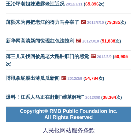
王冶坪老姐妹透露老江近况
(
65,896
次)
2012/3/11
薄熙来为何把老江的得力马弁宰了
🖼️
(
79,385
次)
2012/3/10
新华网高清新闻惊现红色法拉利
🖼️
(
51,838
次)
2012/3/10
薄三儿又找回被黑老大踢肿肛门的感觉
🖼️
(
50,905
2012/3/9
次)
博讯拿屁股出薄瓜瓜新闻
🖼️
(
54,784
次)
2012/3/9
爆料！江系人马正在赶制“维基解密”
(
38,364
次)
2012/3/8
Copyright© RMB Public Foundation Inc.
All Rights Reserved
人民报网站服务条款