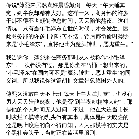
你说“薄熙来居然喜好晨昏颠倒，每天上午大睡其
觉，到半夜却精神大好。这样一来，商务部的许多
干部不得不也颠倒作息时间，天天陪他熬夜。这种
情况，只有当年毛泽东在世的时候，才会发生。因
此商务部的许多干部叫苦不迭，背后都偷偷叫薄熙
来是‘小毛泽东’，直将他比为魔头转世，恶鬼重生。”
我告诉你，薄熙来在商务部时从未被称作“小毛泽
东”，一次都没有过。那是你坐在马桶上想出来的。
“小毛泽东”在国内可不是“魔头转世，恶鬼重生”的同
义词。所以我说你这篇胡扯文章是忽悠国外人的。
薄熙来没敢白天不上班“每天上午大睡其觉”，也没有
男人天天陪他熬夜，他是否“到半夜却精神大好”，那
是他的个人时间无人过问。不过，他在大连当市长
时咬烂了模特的乳头倒有其事，具体是白天咬烂的
还是晚上咬烂的尚不得而知，因为那模特的丈夫是
个黑社会头子，当时正在监狱里服刑。