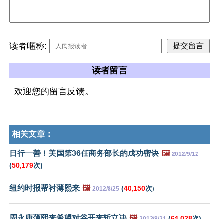
读者暱称:
读者留言
欢迎您的留言反馈。
相关文章：
日行一善！美国第36任商务部长的成功密诀
🖼️
2012/9/12
(
50,179
次)
纽约时报帮衬薄熙来
🖼️
(
40,150
次)
2012/8/25
周永康薄熙来希望对谷开来斩立决
🖼️
(
64,028
次)
2012/8/21