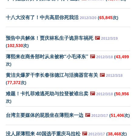
十八大没有了！中共高层你死我活
(
65,845
次)
2012/3/20
预告中共解体！贾庆林私生子诡异车祸死
🖼️
2012/3/19
(
102,530
次)
薄熙来在商务部时从未被称“小毛泽东”
🖼️
(
43,499
2012/3/18
次)
黄洁夫爆罗干李长春张德江与活摘器官有关
🖼️
2012/3/18
(
77,372
次)
难题！卡扎菲难逃死劫与拉登被谁出卖
🖼️
(
50,956
2012/3/18
次)
台湾主要媒体的屁股坐在薄熙来一边
🖼️
(
51,406
次)
2012/3/17
没人尿薄熙来 40国选手重庆马拉松
🖼️
(
38,468
次)
2012/3/17