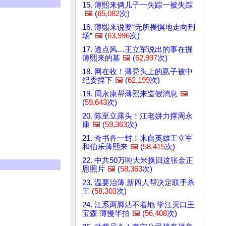
15. 薄熙来俩儿子一失踪一被失踪
🖼️
(
65,082
次)
16. 薄熙来说要“无所畏惧地走向刑
场”
🖼️
(
63,996
次)
17. 透点风…王立军说出的事在掘
薄熙来的墓
🖼️
(
62,997
次)
18. 网在收！薄秃头上的虱子被中
纪委捏下
🖼️
(
62,199
次)
19. 周永康帮薄熙来造假消息
🖼️
(
59,643
次)
20. 陈至立露头！江老姘力撑周永
康
🖼️
(
59,363
次)
21. 奇书各一封！来自英雄王立军
和伯乐薄熙来
🖼️
(
58,415
次)
22. 中共50万吨大米换回这张金正
恩照片
🖼️
(
58,363
次)
23. 温要治薄 新四人帮决定联手杀
王 (
58,303
次)
24. 江系两脚沾不着地 学江灭口王
宝森 薄慢半拍
🖼️
(
56,408
次)