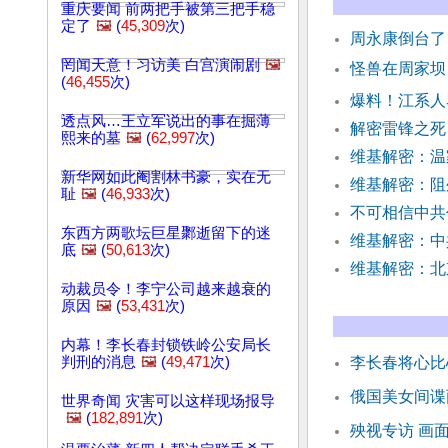
重庆要闻 前两把手被第三把手稳
定了
🖼️
(
45,309
次)
周永康倒台了
罔闻天意！习访美 白宫演闹剧
🖼️
怪兽在周家坝
(
46,455
次)
爆料！江系人
透点风…王立军说出的事在掘薄
解密雷锋之
熙来的墓
🖼️
(
62,997
次)
维基解密：温
新华网如此阉割林书豪，实在无
维基解密：阻
耻
🖼️
(
46,933
次)
不可相信中共
东西方两歌坛巨星鄹逝留下的迷
维基解密：中
底
🖼️
(
50,613
次)
维基解密：北
动裁员令！李宁公司越来越衰的
原因
🖼️
(
53,431
次)
内幕！李长春封锁铁岭公安局长
判刑的消息
🖼️
(
49,471
次)
李长春将心比
俄国美女间谍
世界奇闻 灾害可以这样现场报导
🖼️
(
182,891
次)
殃视专访 画