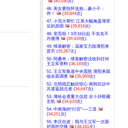
🖼️
(
40,090
次)
46. 美女要投怀送抱…豪小子：
停！
🖼️
(
39,844
次)
47. 小骂大帮忙 江系大幅掩盖薄罪
证的原因
🖼️
(
39,816
次)
48. 党毛啦！3月16日起 不实名不
许微博
🖼️
(
39,439
次)
49. 维基解密：温家宝力阻薄熙来
晋升 (
39,267
次)
50. 阿桑奇：维基解密没收到任何
王立军资料 (
36,169
次)
51. 王立军叛逃中央震怒 薄熙来面
临全面调查
🖼️
(
35,959
次)
52. 北韩残忍触目惊心 南韩抗议中
共遣返脱北者 (
34,647
次)
53. 薄哈会透重大信息 谷卜卦暗藏
玄机
🖼️
(
34,633
次)
54. 中南海的“行宫”──三亚
🖼️
(
34,251
次)
55. 李庄自述：我与王立军一次面
对面的交锋
🖼️
(
34,161
次)