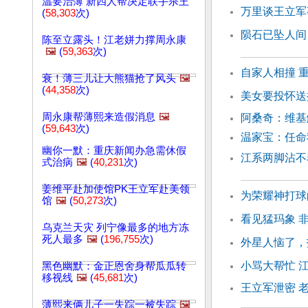
温要治薄 新四人帮决定联手杀王
万里谈王立军
(
58,303
次)
陨石已坠人间！
陈至立露头！江老姘力撑周永康
🖼️
(
59,363
次)
自家人相撞 
衰！薄三儿让大熊猫抢了风头
🖼️
(
44,358
次)
美女要投怀送
周永康帮薄熙来造假消息
🖼️
阿桑奇：维基
(
59,643
次)
温家宝：任命
幽你一默：重庆新闻办急需休假
江系两脚沾不
式治病
🖼️
(
40,231
次)
姜维平赴加使馆PK王立军赴美领
为荣耀神打球
馆
🖼️
(
50,273
次)
看见猛玛象 
乌克兰天灾 列宁像最多的地方冻
死人最多
🖼️
(
196,755
次)
外星人恼了，
小骂大帮忙 
黑色幽默：金正恩舍身帮瓜瓜转
移视线
🖼️
(
45,681
次)
王立军泄密 
薄熙来俩儿子一失踪一被失踪
🖼️