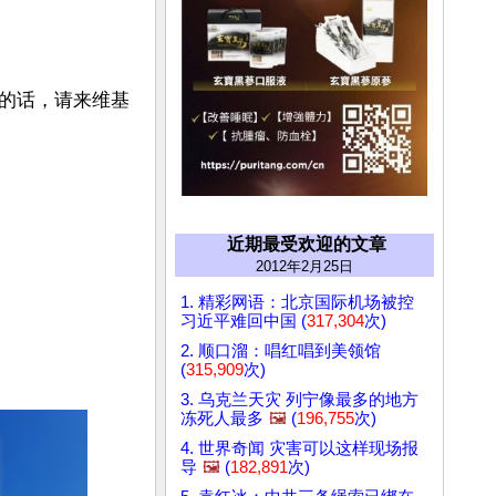
。
的话，请来维基
近期最受欢迎的文章
2012年2月25日
1. 精彩网语：北京国际机场被控
习近平难回中国 (
317,304
次)
2. 顺口溜：唱红唱到美领馆
(
315,909
次)
3. 乌克兰天灾 列宁像最多的地方
冻死人最多
🖼️
(
196,755
次)
4. 世界奇闻 灾害可以这样现场报
导
🖼️
(
182,891
次)