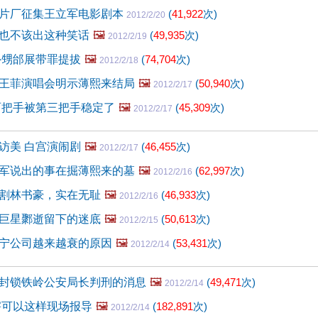
片厂征集王立军电影剧本
(
41,922
次)
2012/2/20
也不该出这种笑话
🖼️
(
49,935
次)
2012/2/19
外甥邰展带罪提拔
🖼️
(
74,704
次)
2012/2/18
王菲演唱会明示薄熙来结局
🖼️
(
50,940
次)
2012/2/17
两把手被第三把手稳定了
🖼️
(
45,309
次)
2012/2/17
访美 白宫演闹剧
🖼️
(
46,455
次)
2012/2/17
军说出的事在掘薄熙来的墓
🖼️
(
62,997
次)
2012/2/16
割林书豪，实在无耻
🖼️
(
46,933
次)
2012/2/16
巨星鄹逝留下的迷底
🖼️
(
50,613
次)
2012/2/15
宁公司越来越衰的原因
🖼️
(
53,431
次)
2012/2/14
封锁铁岭公安局长判刑的消息
🖼️
(
49,471
次)
2012/2/14
害可以这样现场报导
🖼️
(
182,891
次)
2012/2/14