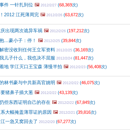
事件 一针扎到位
🖼️
(
68,369
次)
2012/2/27
2012 江死薄周完
🖼️
(
63,672
次)
2012/2/26
重庆出现两次诡异车祸
🖼️
(
197,212
次)
2012/2/26
抱…豪小子：停！
🖼️
(
39,844
次)
2012/2/25
解密没收到任何王立军资料
(
36,169
次)
2012/2/25
我儿子什么，我也决不屈服
(
81,447
次)
2012/2/24
着地 学江灭口王宝森 薄慢半拍
🖼️
(
56,408
次)
2012/2/23
的林书豪与中共新高官姚明
🖼️
(
46,075
次)
2012/2/22
非要猪鼻子插大葱
🖼️
(
43,139
次)
2012/2/22
扔些东西证明自己的存在
🖼️
(
67,849
次)
2012/2/22
江系大幅掩盖薄罪证的原因
🖼️
(
39,816
次)
2012/2/21
老江一急又窝回去了
(
67,277
次)
2012/2/20