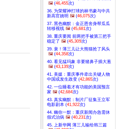
🖼️
(
46,455
次)
36. 为荣耀神打球的林书豪与中共
新高官姚明
🖼️
(
46,075
次)
37. 黑色幽默：金正恩舍身帮瓜瓜
转移视线
🖼️
(
45,681
次)
38. 重庆要闻 前两把手被第三把手
稳定了
🖼️
(
45,309
次)
39. 衰！薄三儿让大熊猫抢了风头
🖼️
(
44,358
次)
40. 看见猛玛象 非要猪鼻子插大葱
🖼️
(
43,139
次)
41. 美媒：重庆事件牵出关键人物
中国或发生政变 (
42,865
次)
42. 一位睡着才有功能的美国预言
家
🖼️
(
42,684
次)
43. 真实幽默：制片厂征集王立军
电影剧本 (
41,922
次)
44. 幽你一默：重庆新闻办急需休
假式治病
🖼️
(
40,231
次)
45. 上新华网 薄三儿输给韩三篇