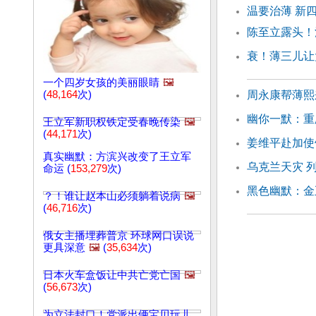
温要治薄 新
陈至立露头！
衰！薄三儿让
一个四岁女孩的美丽眼睛
🖼️
(
48,164
次)
周永康帮薄熙
幽你一默：重
王立军新职权铁定受春晚传染
🖼️
(
44,171
次)
姜维平赴加使
真实幽默：方滨兴改变了王立军
乌克兰天灾 
命运 (
153,279
次)
黑色幽默：金
？！谁让赵本山必须躺着说病
🖼️
(
46,716
次)
俄女主播埋葬普京 环球网口误说
更具深意
🖼️
(
35,634
次)
日本火车盒饭让中共亡党亡国
🖼️
(
56,673
次)
为立法封口！党派出俩宝贝玩儿