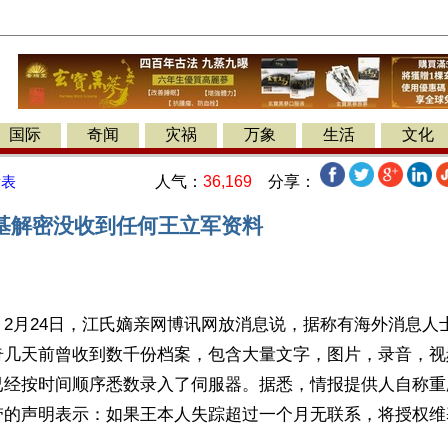
国际
奇闻
灾祸
万象
生活
文化
人气：
36,169
分享：
发表
基解密没收到任何王立军资料
2月24日，江氏嫡亲网博讯网放消息说，据称有海外消息人
奇几天前曾收到数千份档案，包含大量文字，图片，录音，视
已经按时间顺序悉数录入了伺服器。据悉，情报提供人自称重
带的声明表示：如果王本人失踪超过一个月无联系，将授权维
。