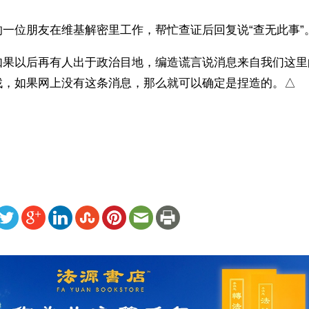
一位朋友在维基解密里工作，帮忙查证后回复说“查无此事”
如果以后再有人出于政治目地，编造谎言说消息来自我们这里
找，如果网上没有这条消息，那么就可以确定是捏造的。△
）
ww.renminbao.com/rmb/articles/2012/2/25/56088.html