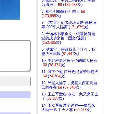
5. 袁红冰：中共三条绳索已绑在
台湾身上
🖼️
(
176,588
次)
6. 那个判耶稣死刑的人
🖼️
(
173,895
次)
7. 《苹果》记者现场直击 神秘病
毒 300军人隔离 (
171,679
次)
8. 专访林书豪全文：依靠神所走
过的成功之路（图文/视频）
(
150,495
次)
9. 温家宝：任命我儿子什么，我
也决不屈服 (
81,447
次)
10. 中共寿命延长至今的惊天秘密
🖼️
(
78,474
次)
11. 薄下个蛆 江外甥邰展带罪提拔
🖼️
(
74,704
次)
12. 外星人恼了，扔些东西证明自
己的存在
🖼️
(
67,849
次)
13. 王立军泄密 老江一急又窝回去
了 (
67,277
次)
14. 王立军叛逃全过程──薄熙来
大动干戈 中央大怒 (
66,473
次)