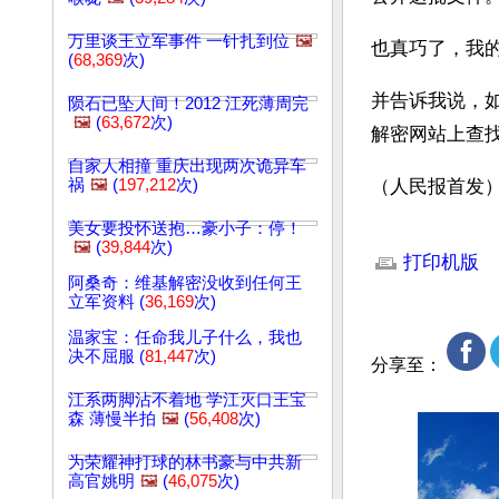
万里谈王立军事件 一针扎到位
🖼️
也真巧了，我的
(
68,369
次)
并告诉我说，
陨石已坠人间！2012 江死薄周完
🖼️
(
63,672
次)
解密网站上查
自家人相撞 重庆出现两次诡异车
祸
🖼️
(
197,212
次)
（人民报首发
美女要投怀送抱…豪小子：停！
文章网址: http://w
🖼️
(
39,844
次)
打印机版
阿桑奇：维基解密没收到任何王
立军资料 (
36,169
次)
温家宝：任命我儿子什么，我也
决不屈服 (
81,447
次)
分享至：
江系两脚沾不着地 学江灭口王宝
森 薄慢半拍
🖼️
(
56,408
次)
为荣耀神打球的林书豪与中共新
高官姚明
🖼️
(
46,075
次)