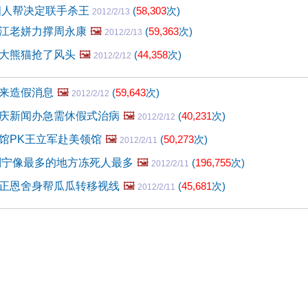
四人帮决定联手杀王
(
58,303
次)
2012/2/13
江老姘力撑周永康
🖼️
(
59,363
次)
2012/2/13
大熊猫抢了风头
🖼️
(
44,358
次)
2012/2/12
来造假消息
🖼️
(
59,643
次)
2012/2/12
庆新闻办急需休假式治病
🖼️
(
40,231
次)
2012/2/12
馆PK王立军赴美领馆
🖼️
(
50,273
次)
2012/2/11
列宁像最多的地方冻死人最多
🖼️
(
196,755
次)
2012/2/11
正恩舍身帮瓜瓜转移视线
🖼️
(
45,681
次)
2012/2/11