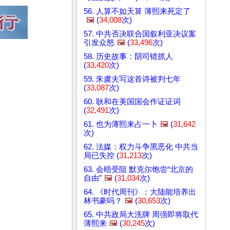
56. 人算不如天算 薄熙来死定了
🖼️
(
34,008
次)
57. 中共否决联合国叙利亚决议案
引发众怒
🖼️
(
33,496
次)
58. 历史故事：阴司错抓人
(
33,420
次)
59. 朱虞夫写这首诗被判七年
(
33,087
次)
60. 耿和在美国国会作证证词
(
32,491
次)
61. 也为薄熙来占一卜
🖼️
(
31,642
次)
62. 法媒：权力斗争黑恶化 中共当
局已失控 (
31,213
次)
63. 会晤受阻 默克尔饱尝“北京的
自由”
🖼️
(
31,034
次)
64. 《时代周刊》：大陆能培养出
林书豪吗？
🖼️
(
30,653
次)
65. 中共政局大洗牌 周强即将取代
薄熙来
🖼️
(
30,245
次)