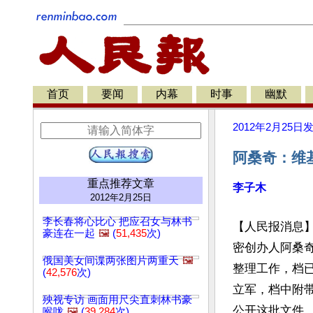
首页
要闻
内幕
时事
幽默
2012年2月25日
阿桑奇：维
重点推荐文章
李子木
2012年2月25日
李长春将心比心 把应召女与林书
【人民报消息】
豪连在一起
🖼️
(
51,435
次)
密创办人阿桑
俄国美女间谍两张图片两重天
🖼️
整理工作，档
(
42,576
次)
立军，档中附
殃视专访 画面用尺尖直刺林书豪
公开这批文件
喉咙
🖼️
(
39,284
次)