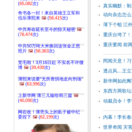
(
65,082
次)
真实幽默：制
奇书各一封！来自英雄王立军和
动向杂志怎么
伯乐薄熙来
🖼️
(
58,415
次)
薄下个蛆 江
中共寿命延长至今的惊天秘密
🖼️
(
78,474
次)
重庆台垮了！
重庆要闻 前
中共50万吨大米换回这张金正恩
照片
🖼️
(
58,363
次)
罔闻天意！习
党毛啦！3月16日起 不实名不许微
博
🖼️
(
39,439
次)
透点风…王立
薄熙来说要“无所畏惧地走向刑场”
新华网如此阉
🖼️
(
63,996
次)
东西方两歌坛
上新华网 薄三儿输给韩三篇
🖼️
(
40,090
次)
动裁员令！李
网在收！薄秃头上的虱子被中纪
委捏下
🖼️
(
62,199
次)
内幕！李长春
世界奇闻 灾