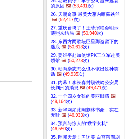
25. 动裁员令！李宁公司越来越衰
的原因
🖼️
(
53,431
次)
26. 天朝奇事 最美大葱内暗藏铁丝
🖼️
(
52,417
次)
27. 重庆台垮了！王菲演唱会明示
薄熙来结局
🖼️
(
50,940
次)
28. 东西方两歌坛巨星鄹逝留下的
迷底
🖼️
(
50,613
次)
29. 姜维平赴加使馆PK王立军赴美
领馆
🖼️
(
50,273
次)
30. 动向杂志怎么也不该出这种笑
话
🖼️
(
49,935
次)
31. 内幕！李长春封锁铁岭公安局
长判刑的消息
🖼️
(
49,471
次)
32. 一个四岁女孩的美丽眼睛
🖼️
(
48,164
次)
33. 新华网如此阉割林书豪，实在
无耻
🖼️
(
46,933
次)
34. 预言与惊人的“数字玄机”
(
46,550
次)
35. 罔闻天意！习访美 白宫演闹剧