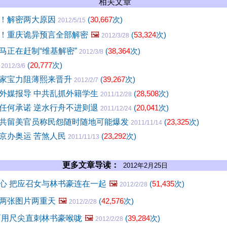
相关文章
！解密两大原因
(
30,667
次)
2012/5/15
！重庆诡异预言全部解密
🖼️
(
53,324
次)
2012/3/28
马正在赶制“维基解密”
(
38,364
次)
2012/3/8
死
(
20,777
次)
2012/3/6
家宝力阻薄熙来晋升
(
39,267
次)
2012/2/7
外媒报导 中共乱抓外籍学生
(
28,508
次)
2011/12/28
任何承诺 逆水行舟不进则退
(
20,041
次)
2011/12/24
共留美官员称民怨随时随地可能爆发
(
23,325
次)
2011/11/14
京办奥运 苦煞人民
(
23,292
次)
2011/11/13
更多文章导读：
2012年2月25日
心 把应召女与林书豪连在一起
🖼️
(
51,435
次)
2012/2/28
两张图片两重天
🖼️
(
42,576
次)
2012/2/28
面用尺尖直刺林书豪喉咙
🖼️
(
39,284
次)
2012/2/28