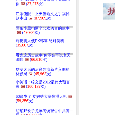
你
🖼️
(
37,275
次)
江系傻眼！上天借哈文之手踢掉
赵本山
🖼️
(
87,909
次)
两条小黑狗两个悲欢离合的故事
🖼️
(
49,904
次)
刘晓明大使PK韩寒 绝对笑料
(
35,007
次)
看完这历史故事 你不会再说老天
眼瞎
🖼️
(
66,610
次)
慈安太后的后裔导演新片入围柏
林影展
🖼️
(
45,962
次)
小笑话：哈文是2012最伟大预言
家
🖼️
(
160,187
次)
60多岁了 党妈劈大腿惊泄天机
🖼️
(
59,356
次)
胡耀邦长子龙年高调警告中共高