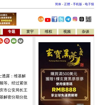
简体
-
正體
-
手机版
-
电子报
专题
寰宇
维权
视频
杂谈
士透露：维基解
频等。经过紧张
庆市公安局长王
基解密分期分批