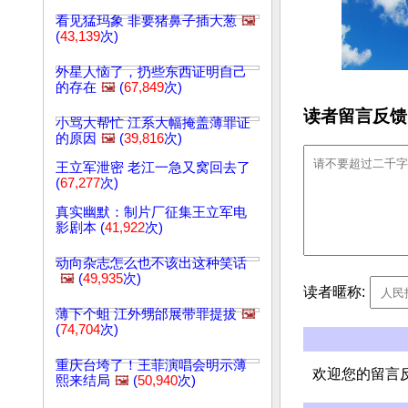
看见猛玛象 非要猪鼻子插大葱
🖼️
(
43,139
次)
外星人恼了，扔些东西证明自己
的存在
🖼️
(
67,849
次)
读者留言反馈
小骂大帮忙 江系大幅掩盖薄罪证
的原因
🖼️
(
39,816
次)
王立军泄密 老江一急又窝回去了
(
67,277
次)
真实幽默：制片厂征集王立军电
影剧本 (
41,922
次)
动向杂志怎么也不该出这种笑话
🖼️
(
49,935
次)
读者暱称:
薄下个蛆 江外甥邰展带罪提拔
🖼️
(
74,704
次)
重庆台垮了！王菲演唱会明示薄
欢迎您的留言
熙来结局
🖼️
(
50,940
次)