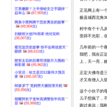
江系傻眼！上天借哈文之手踢掉
正见网上有一
赵本山
🖼️
(
87,909
次)
极县城西北角
两条小黑狗两个悲欢离合的故事
🖼️
(
49,904
次)
村中有个十几
刘晓明大使PK韩寒 绝对笑料
觉得不光彩，
(
35,007
次)
几年前的一个
看完这历史故事 你不会再说老天
眼瞎
🖼️
(
66,610
次)
我吧，我在正
慈安太后的后裔导演新片入围柏
上，天一亮，
林影展
🖼️
(
45,962
次)
小笑话：哈文是2012最伟大预言
正定大佛寺是
家
🖼️
(
160,187
次)
才又有僧人入
60多岁了 党妈劈大腿惊泄天机
🖼️
(
59,356
次)
这个小伙子的
儿子想疯了，
胡耀邦长子龙年高调警告中共高
层
🖼️
(
55,908
次)
跑过来说：我刚