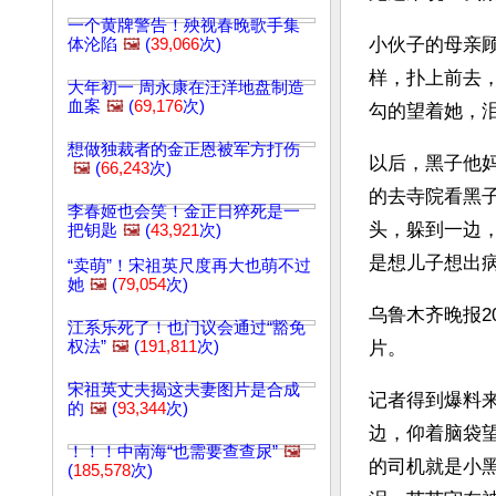
一个黄牌警告！殃视春晚歌手集
小伙子的母亲
体沦陷
🖼️
(
39,066
次)
样，扑上前去
大年初一 周永康在汪洋地盘制造
血案
🖼️
(
69,176
次)
勾的望着她，
想做独裁者的金正恩被军方打伤
以后，黑子他
🖼️
(
66,243
次)
的去寺院看黑
李春姬也会笑！金正日猝死是一
头，躲到一边
把钥匙
🖼️
(
43,921
次)
是想儿子想出
“卖萌”！宋祖英尺度再大也萌不过
她
🖼️
(
79,054
次)
乌鲁木齐晚报2
江系乐死了！也门议会通过“豁免
权法”
🖼️
(
191,811
次)
片。
宋祖英丈夫揭这夫妻图片是合成
记者得到爆料
的
🖼️
(
93,344
次)
边，仰着脑袋
！！！中南海“也需要查查尿”
🖼️
的司机就是小
(
185,578
次)