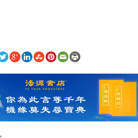
）
ww.renminbao.com/rmb/articles/2012/1/30/55964.html
: