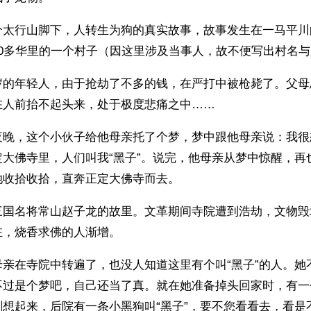
个太行山脚下，人转生为狗的真实故事，故事发生在一马平川
30多华里的一个村子（因这里涉及当事人，故不便写出村名
岁的年轻人，由于抢劫了不多的钱，在严打中被枪毙了。父母
在人前抬不起头来，处于极度悲痛之中……
夜晚，这个小伙子给他母亲托了个梦，梦中跟他母亲说：我很
定大佛寺里，人们叫我“黑子”。说完，他母亲从梦中惊醒，再
她收拾收拾，直奔正定大佛寺而去。
三国名将常山赵子龙的故里。文革期间寺院遭到浩劫，文物毁
驻，烧香求佛的人渐增。
母亲在寺院中转遍了，也没人知道这里有个叫“黑子”的人。她
不过是个梦吧，自己还当了真。就在她准备掉头回家时，有一
想起来，后院有一条小黑狗叫“黑子”，要不您看看去，看是