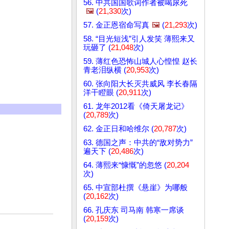
56. 中共国国歌词作者被喝尿死
🖼️
(
21,330
次)
57. 金正恩宿命写真
🖼️
(
21,293
次)
58. “目光短浅”引人发笑 薄熙来又
玩砸了 (
21,048
次)
59. 薄红色恐怖山城人心惶惶 赵长
青老泪纵横 (
20,953
次)
60. 张向阳大长灭共威风 李长春隔
洋干瞪眼 (
20,911
次)
61. 龙年2012看《倚天屠龙记》
(
20,789
次)
62. 金正日和哈维尔 (
20,787
次)
63. 德国之声：中共的“敌对势力”
遍天下 (
20,486
次)
64. 薄熙来“慷慨”的忽悠 (
20,204
次)
65. 中宣部杜撰《悬崖》为哪般
(
20,162
次)
66. 孔庆东 司马南 韩寒一席谈
(
20,159
次)