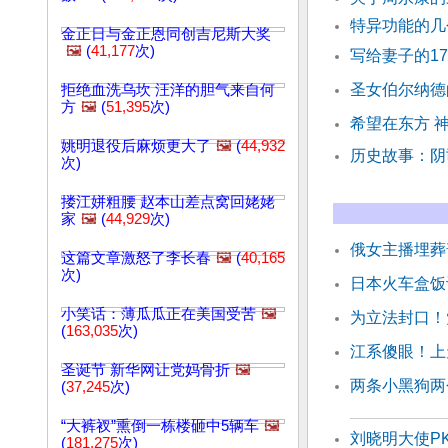
特异功能的
金正日与金正恩同创吉尼斯大奖
🖼️
(
41,177
次)
写给妻子的17
圣女伯尔纳德
拒绝血洗乌坎 汪洋的胆气来自何
方
🖼️
(
51,395
次)
希望在东方 
姚明退役后麻烦更大了
🖼️
(
44,932
历史故事：
次)
搂江姘粗腰 赵本山差点窝回姥姥
家
🖼️
(
44,929
次)
俄女主播埋葬
这篇文章激怒了李长春
🖼️
(
40,165
次)
日本火车盒饭
小笑话：薄瓜瓜正在美国受苦
🖼️
为立法封口！
(
163,035
次)
江系傻眼！上
圣诞节 新华网让党妈骨折
🖼️
两条小黑狗两
(
37,245
次)
“大裤衩”熏倒一栋楼砸中5辆车
🖼️
刘晓明大使P
(
181,275
次)