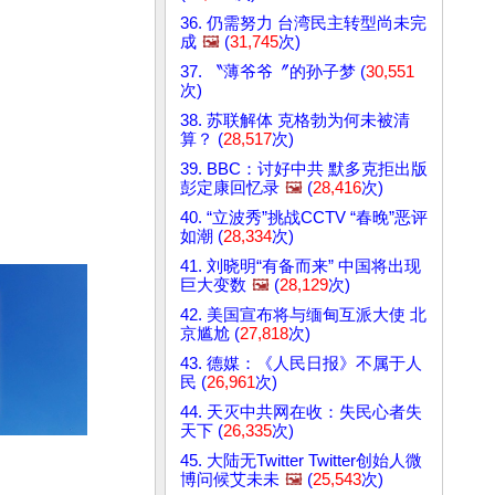
36. 仍需努力 台湾民主转型尚未完
成
🖼️
(
31,745
次)
37. 〝薄爷爷〞的孙子梦 (
30,551
次)
38. 苏联解体 克格勃为何未被清
算？ (
28,517
次)
39. BBC：讨好中共 默多克拒出版
彭定康回忆录
🖼️
(
28,416
次)
40. “立波秀”挑战CCTV “春晚”恶评
如潮 (
28,334
次)
41. 刘晓明“有备而来” 中国将出现
巨大变数
🖼️
(
28,129
次)
42. 美国宣布将与缅甸互派大使 北
京尴尬 (
27,818
次)
43. 德媒：《人民日报》不属于人
民 (
26,961
次)
44. 天灭中共网在收：失民心者失
天下 (
26,335
次)
45. 大陆无Twitter Twitter创始人微
博问候艾未未
🖼️
(
25,543
次)