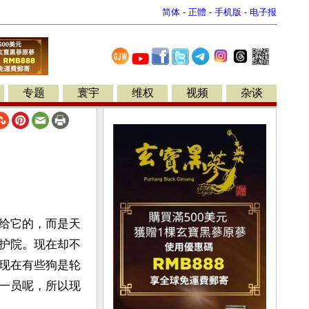
简体
-
正體
-
手机版
-
电子报
专题
寰宇
维权
视频
杂谈
给它的，而是天
护院。现在却不
现在有些狗是轮
一员呢，所以现