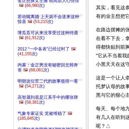
金正恩换女主播 朝高层人心惶惶
🖼️
(
66,980
次)
其实，看见这
有的业主想把
若动辄离婚 上天就不会送来这种
惊喜
🖼️
(
53,215
次)
在路边摆摊的
薄瓜瓜可从来没享受过这种待遇
🖼️
(
61,912
次)
在看不下去，
得都快贴到前
2012 “一中各表”已经过时了
🖼️
(
41,155
次)
“它从不当着
小黑天天在这
内幕：金正男没有秘密回北韩奔
丧
🖼️
(
68,061
次)
这是一个让人
明朝这位官二代的故事值得一看
🖼️
(
54,271
次)
托梦认母的故
黑与它的狠心
高智晟到底是江系手中的哪张牌
🖼️
(
58,381
次)
每天、每个地
气象专家证实 党被维稳了
🖼️
有几人在听到
(
185,845
次)
呢？△