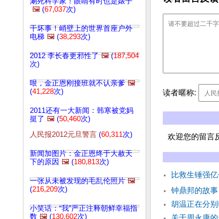
涮死科学家！眼睛有时也是婊子
🖼️
(
67,037
次)
干坏事！峭壁上的世界首座户外
电梯
🖼️
(
38,293
次)
2012 李长春更邪性了
🖼️
(
187,504
次)
哏，金正恩刚接班就不认亲爹
🖼️
(
41,228
次)
读者暱称:
2011还有一大新闻：韩寒被党妈
挺了
🖼️
(
50,460
次)
人民报2012元旦警言
(
60,311
次)
欢迎您的留言
新闻加图片：金正恩终于大赦天
下的原因
🖼️
(
180,813
次)
比救生锤强亿
一张从未被发现的毛乱伦照片
🖼️
(
216,209
次)
钟鼎邦的故
胡温正在分别
小笑话：“我”严正注释朝鲜幸福指
数
🖼️
(
130,602
次)
关于周永康