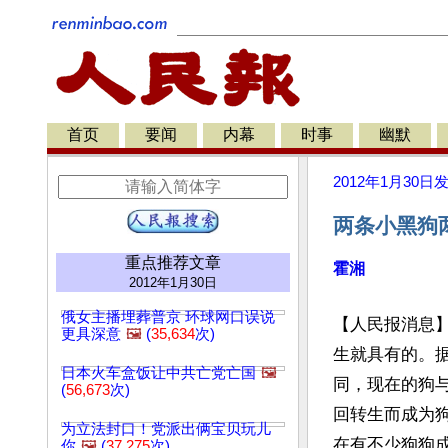
首页
要闻
内幕
时事
幽默
2012年1月30日
两条小黑狗
重点推荐文章
霍湘
2012年1月30日
俄女主播埋葬普京 环球网口误说
【人民报消息
更具深意
🖼️
(
35,634
次)
生就具有的。
日本火车盒饭让中共亡党亡国
🖼️
同，现在的狗
(
56,673
次)
回转生而成为
为立法封口！党派出俩宝贝玩儿
在有不少狗狗
你
🖼️
(
37,275
次)