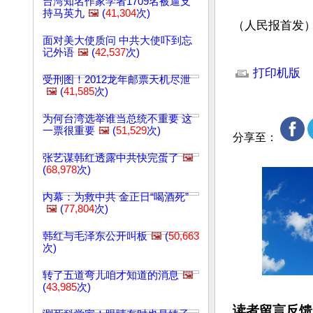
台湾知名作家学者1709名被逼支
持马英九
🖼️
(
41,304
次)
（人民报首发
面对美大使质问 中共大使吓到忘
记外语
🖼️
(
42,537
次)
文章网址: http://w
打印机版
受刑图！2012龙年邮票天机尽泄
🖼️
(
41,585
次)
为何台湾选举谁当总统不重要 这
一票很重要
🖼️
(
51,529
次)
分享至：
张艺谋韩红透露中共快完蛋了
🖼️
(
68,978
次)
内幕：为救中共 金正日“喝酒死”
🖼️
(
77,804
次)
韩红与毛泽东公开叫板
🖼️
(
50,663
次)
转了五道弯儿咱才知道的消息
🖼️
(
43,985
次)
读者留言反馈