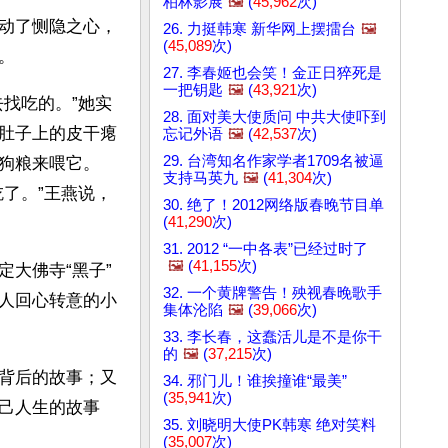
柏林影展
🖼️
(
45,962
次)
动了恻隐之心，
26. 力挺韩寒 新华网上摆擂台
🖼️
(
45,089
次)
。
27. 李春姬也会笑！金正日猝死是
一把钥匙
🖼️
(
43,921
次)
找吃的。”她实
28. 面对美大使质问 中共大使吓到
肚子上的皮干瘪
忘记外语
🖼️
(
42,537
次)
29. 台湾知名作家学者1709名被逼
狗粮来喂它。
支持马英九
🖼️
(
41,304
次)
了。”王燕说，
30. 绝了！2012网络版春晚节目单
(
41,290
次)
31. 2012 “一中各表”已经过时了
🖼️
(
41,155
次)
大佛寺“黑子”
32. 一个黄牌警告！殃视春晚歌手
人回心转意的小
集体沦陷
🖼️
(
39,066
次)
33. 李长春，这蠢活儿是不是你干
的
🖼️
(
37,215
次)
背后的故事；又
34. 邪门儿！谁挨撞谁“最美”
(
35,941
次)
己人生的故事
35. 刘晓明大使PK韩寒 绝对笑料
(
35,007
次)