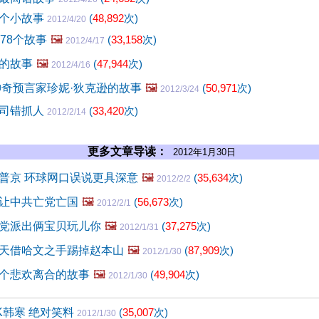
几个小故事
(
48,892
次)
2012/4/20
78个故事
🖼️
(
33,158
次)
2012/4/17
的故事
🖼️
(
47,944
次)
2012/4/16
神奇预言家珍妮·狄克逊的故事
🖼️
(
50,971
次)
2012/3/24
阴司错抓人
(
33,420
次)
2012/2/14
更多文章导读：
2012年1月30日
普京 环球网口误说更具深意
🖼️
(
35,634
次)
2012/2/2
让中共亡党亡国
🖼️
(
56,673
次)
2012/2/1
党派出俩宝贝玩儿你
🖼️
(
37,275
次)
2012/1/31
天借哈文之手踢掉赵本山
🖼️
(
87,909
次)
2012/1/30
个悲欢离合的故事
🖼️
(
49,904
次)
2012/1/30
K韩寒 绝对笑料
(
35,007
次)
2012/1/30