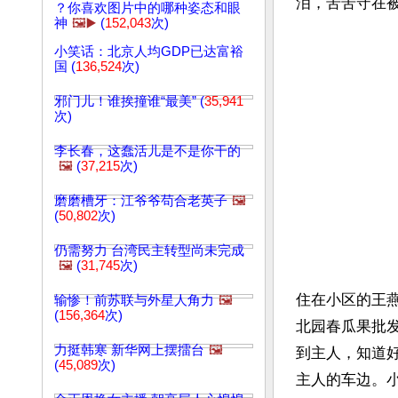
泪，苦苦守在
？你喜欢图片中的哪种姿态和眼
神
🖼️▶️
(
152,043
次)
小笑话：北京人均GDP已达富裕
国 (
136,524
次)
邪门儿！谁挨撞谁“最美” (
35,941
次)
李长春，这蠢活儿是不是你干的
🖼️
(
37,215
次)
磨磨槽牙：江爷爷苟合老英子
🖼️
(
50,802
次)
仍需努力 台湾民主转型尚未完成
🖼️
(
31,745
次)
住在小区的王
输惨！前苏联与外星人角力
🖼️
(
156,364
次)
北园春瓜果批
力挺韩寒 新华网上摆擂台
🖼️
到主人，知道
(
45,089
次)
主人的车边。小