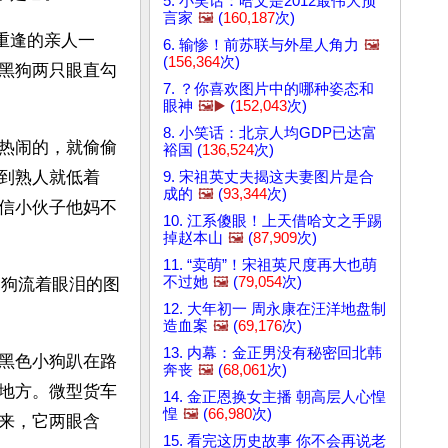
5. 小笑话：哈文是2012最伟大预
言家
🖼️
(
160,187
次)
重逢的亲人一
6. 输惨！前苏联与外星人角力
🖼️
(
156,364
次)
黑狗两只眼直勾
7. ？你喜欢图片中的哪种姿态和
眼神
🖼️▶️
(
152,043
次)
8. 小笑话：北京人均GDP已达富
热闹的，就偷偷
裕国 (
136,524
次)
到熟人就低着
9. 宋祖英丈夫揭这夫妻图片是合
成的
🖼️
(
93,344
次)
信小伙子他妈不
10. 江系傻眼！上天借哈文之手踢
掉赵本山
🖼️
(
87,909
次)
11. “卖萌”！宋祖英尺度再大也萌
不过她
🖼️
(
79,054
次)
那狗流着眼泪的图
12. 大年初一 周永康在汪洋地盘制
造血案
🖼️
(
69,176
次)
13. 内幕：金正男没有秘密回北韩
黑色小狗趴在路
奔丧
🖼️
(
68,061
次)
地方。微型货车
14. 金正恩换女主播 朝高层人心惶
惶
🖼️
(
66,980
次)
来，它两眼含
15. 看完这历史故事 你不会再说老