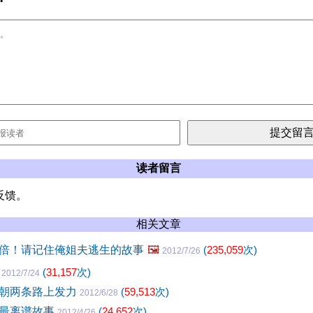
读者留言
反馈。
相关文章
倍！请记住俺姐夫逃生的故事
🖼️
(
235,059
次)
2012/7/26
事
(
31,157
次)
2012/7/24
朝两条路上发力
(
59,513
次)
2012/6/28
的最离谱故事
(
24,652
次)
2012/4/26