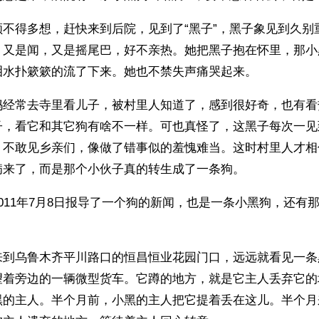
顾不得多想，赶快来到后院，见到了“黑子”，黑子象见到久别
，又是闻，又是摇尾巴，好不亲热。她把黑子抱在怀里，那小
泪水扑簌簌的流了下来。她也不禁失声痛哭起来。
妈经常去寺里看儿子，被村里人知道了，感到很好奇，也有看
子，看它和其它狗有啥不一样。可也真怪了，这黑子每次一见
，不敢见乡亲们，像做了错事似的羞愧难当。这时村里人才相
病来了，而是那个小伙子真的转生成了一条狗。
011年7月8日报导了一个狗的新闻，也是一条小黑狗，还有
来到乌鲁木齐平川路口的恒昌恒业花园门口，远远就看见一条
望着旁边的一辆微型货车。它蹲的地方，就是它主人丢弃它的
黑的主人。半个月前，小黑的主人把它提着丢在这儿。半个月