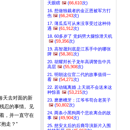
天眼瞎
🖼️
(
66,610
次)
16. 想做独裁者的金正恩被军方打
伤
🖼️
(
66,243
次)
17. 薄瓜瓜可从来没享受过这种待
遇
🖼️
(
61,912
次)
18. 60多岁了 党妈劈大腿惊泄天机
🖼️
(
59,356
次)
19. 高智晟到底是江系手中的哪张
牌
🖼️
(
58,381
次)
20. 胡耀邦长子龙年高调警告中共
高层
🖼️
(
55,908
次)
21. 明朝这位官二代的故事值得一
看
🖼️
(
54,271
次)
22. 若动辄离婚 上天就不会送来这
种惊喜
🖼️
(
53,215
次)
每天去对面的新
23. 磨磨槽牙：江爷爷苟合老英子
🖼️
(
50,802
次)
残忍的事情。见
24. 两条小黑狗两个悲欢离合的故
着，并一直守在
事
🖼️
(
49,904
次)
抱走？”
25. 慈安太后的后裔导演新片入围