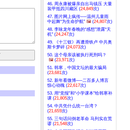
46. 周永康被爆亲自出马镇压 大量
装甲抵四川藏区 (
24,849
次)
47. 图片网上疯传──温州儿童雨
中起舞“为生命护航”
🖼️
(
24,807
次)
48. 李咏龙年春晚的“感想”泄露“天
机” (
24,247
次)
49. 《十三钗》再遭滑铁卢 中共奥
斯卡梦碎 (
24,073
次)
50. 这个母亲该被执行死刑吗？
🖼️
(
23,971
次)
51. 韩寒，中国文坛的最大骗局
(
23,681
次)
52. 新年看微博──二百多人博言
惊心动魄 (
22,617
次)
53. 用“党报”和“小学课本”给韩寒补
课 (
21,805
次)
54. 中共凭什么统一台湾？
(
21,659
次)
55. 三句话问倒老革命 马列实在荒
谬 (
21,548
次)