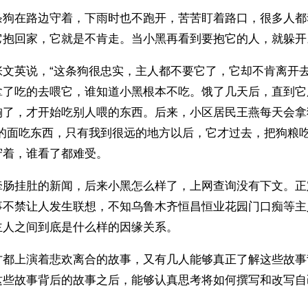
条狗在路边守着，下雨时也不跑开，苦苦盯着路口，很多人都
它抱回家，它就是不肯走。当小黑再看到要抱它的人，就躲开
张文英说，“这条狗很忠实，主人都不要它了，它却不肯离开去
拿了吃的去喂它，谁知道小黑根本不吃。饿了几天后，直到它
胸了，才开始吃别人喂的东西。后来，小区居民王燕每天会拿
我的面吃东西，只有我到很远的地方以后，它才过去，把狗粮吃
守着，谁看了都难受。
牵肠挂肚的新闻，后来小黑怎么样了，上网查询没有下文。正定
事不禁让人发生联想，不知乌鲁木齐恒昌恒业花园门口痴等主
主人之间到底是什么样的因缘关系。
方都上演着悲欢离合的故事，又有几人能够真正了解这些故事
这些故事背后的故事之后，能够认真思考将如何撰写和改写自