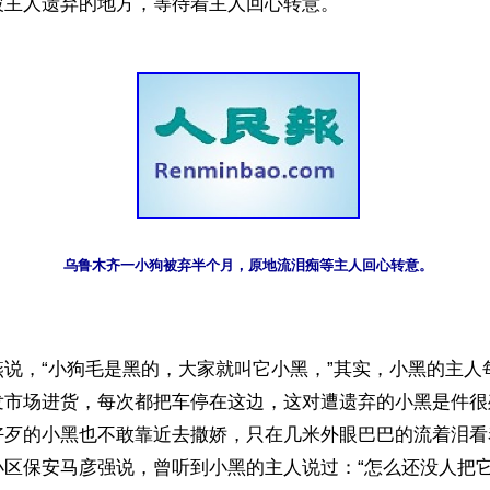
被主人遗弃的地方，等待着主人回心转意。
乌鲁木齐一小狗被弃半个月，原地流泪痴等主人回心转意。
燕说，“小狗毛是黑的，大家就叫它小黑，”其实，小黑的主人
发市场进货，每次都把车停在这边，这对遭遗弃的小黑是件很
好歹的小黑也不敢靠近去撒娇，只在几米外眼巴巴的流着泪看
区保安马彦强说，曾听到小黑的主人说过：“怎么还没人把它