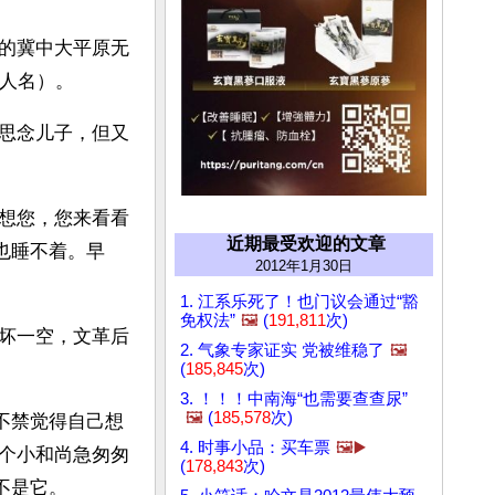
的冀中大平原无
与人名）。
思念儿子，但又
想您，您来看看
近期最受欢迎的文章
也睡不着。早
2012年1月30日
1. 江系乐死了！也门议会通过“豁
免权法”
🖼️
(
191,811
次)
坏一空，文革后
2. 气象专家证实 党被维稳了
🖼️
(
185,845
次)
3. ！！！中南海“也需要查查尿”
🖼️
(
185,578
次)
不禁觉得自己想
4. 时事小品：买车票
🖼️▶️
个小和尚急匆匆
(
178,843
次)
不是它。